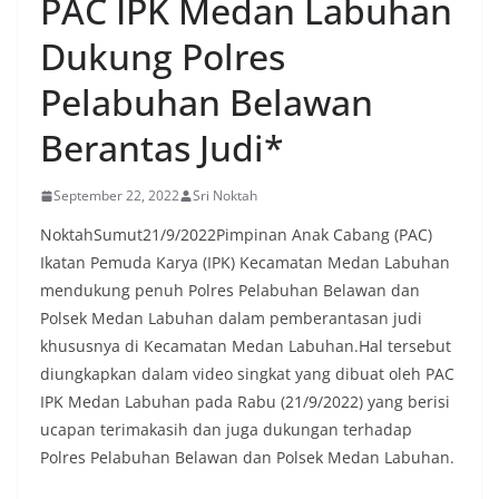
PAC IPK Medan Labuhan
sekaligus menyampaikan pesan-pesan
kamtibmas. Kehadiran petugas disambut baik
Dukung Polres
oleh warga, yang sebagian besar tengah bersiap
menyambut momentum HUT Kemerdekaan RI
Pelabuhan Belawan
dengan berbagai persiapan di lingkungan
masing-masing.‎Dalam dialog yang berlangsung
Berantas Judi*
akrab, Bhabinkamtibmas menyapa warga,
menanyakan kondisi keamanan dan kenyamanan
lingkungan tempat tinggal, serta membuka ruang
September 22, 2022
Sri Noktah
komunikasi dua arah agar warga dapat
menyampaikan keluhan maupun informasi terkait
NoktahSumut21/9/2022Pimpinan Anak Cabang (PAC)
situasi kamtibmas di sekitar mereka.‎‎‎Salah satu
Ikatan Pemuda Karya (IPK) Kecamatan Medan Labuhan
poin utama yang disampaikan dalam kegiatan
mendukung penuh Polres Pelabuhan Belawan dan
sambang ini adalah imbauan kepada warga untuk
Polsek Medan Labuhan dalam pemberantasan judi
memasang bendera Merah Putih secara penuh,
bukan setengah tiang, sebagai bentuk
khususnya di Kecamatan Medan Labuhan.Hal tersebut
penghormatan dan rasa cinta tanah air
diungkapkan dalam video singkat yang dibuat oleh PAC
menjelang perayaan HUT Kemerdekaan RI.
IPK Medan Labuhan pada Rabu (21/9/2022) yang berisi
Petugas mengingatkan bahwa pemasangan
ucapan terimakasih dan juga dukungan terhadap
bendera dengan benar merupakan salah satu
wujud nyata partisipasi masyarakat dalam
Polres Pelabuhan Belawan dan Polsek Medan Labuhan.
memperingati hari bersejarah bangsa