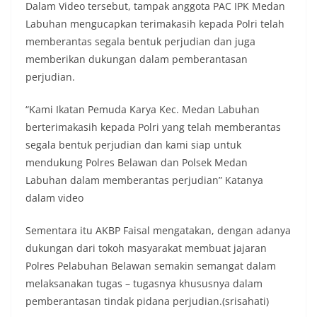
Indonesia.‎‎”Kami mengimbau kepada seluruh
Dalam Video tersebut, tampak anggota PAC IPK Medan
warga agar mulai mempersiapkan dan memasang
Labuhan mengucapkan terimakasih kepada Polri telah
bendera Merah Putih di depan rumah masing-
memberantas segala bentuk perjudian dan juga
masing secara penuh. Ini adalah bentuk
penghormatan kita bersama terhadap
memberikan dukungan dalam pemberantasan
perjuangan para pahlawan yang telah merebut
perjudian.
kemerdekaan,” ujar Aiptu Muliyadi Suraukur saat
berdialog dengan warga.‎‎Ia juga menambahkan
“Kami Ikatan Pemuda Karya Kec. Medan Labuhan
agar warga memperhatikan kondisi bendera yang
berterimakasih kepada Polri yang telah memberantas
akan dikibarkan, memastikan bendera dalam
keadaan bersih, tidak sobek, dan layak untuk
segala bentuk perjudian dan kami siap untuk
dikibarkan sebagai simbol kehormatan
mendukung Polres Belawan dan Polsek Medan
negara.‎‎‎Selain menyampaikan imbauan terkait
Labuhan dalam memberantas perjudian” Katanya
bendera, kegiatan sambang DDS ini juga
dalam video
dimanfaatkan sebagai sarana deteksi dini (early
warning) guna mengantisipasi potensi gangguan
keamanan dan ketertiban masyarakat
Sementara itu AKBP Faisal mengatakan, dengan adanya
(Kamtibmas) di lingkungan tempat tinggal warga.
dukungan dari tokoh masyarakat membuat jajaran
Melalui interaksi langsung tersebut,
Polres Pelabuhan Belawan semakin semangat dalam
Bhabinkamtibmas dapat menghimpun informasi
awal terkait situasi sosial, potensi kerawanan,
melaksanakan tugas – tugasnya khususnya dalam
maupun hal-hal yang dapat mengganggu
pemberantasan tindak pidana perjudian.(srisahati)
kondusivitas wilayah, khususnya menjelang