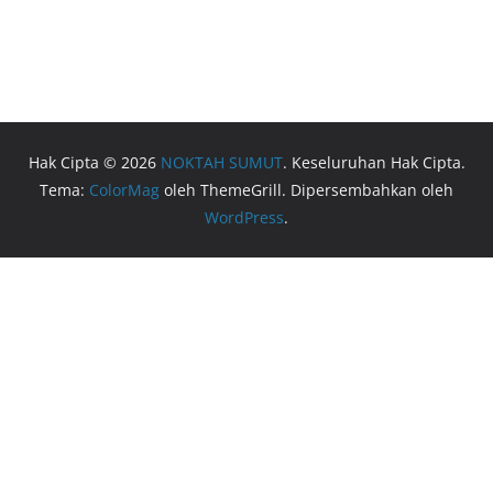
Hak Cipta © 2026
NOKTAH SUMUT
. Keseluruhan Hak Cipta.
Tema:
ColorMag
oleh ThemeGrill. Dipersembahkan oleh
WordPress
.