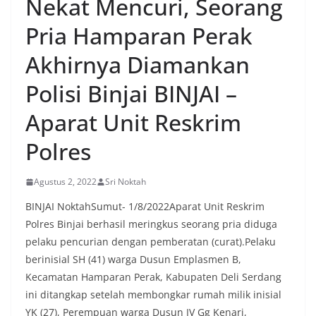
Nekat Mencuri, Seorang
oleh warga, yang sebagian besar tengah bersiap
menyambut momentum HUT Kemerdekaan RI
Pria Hamparan Perak
dengan berbagai persiapan di lingkungan
masing-masing.‎Dalam dialog yang berlangsung
Akhirnya Diamankan
akrab, Bhabinkamtibmas menyapa warga,
menanyakan kondisi keamanan dan kenyamanan
Polisi Binjai BINJAI –
lingkungan tempat tinggal, serta membuka ruang
komunikasi dua arah agar warga dapat
Aparat Unit Reskrim
menyampaikan keluhan maupun informasi terkait
situasi kamtibmas di sekitar mereka.‎‎‎Salah satu
Polres
poin utama yang disampaikan dalam kegiatan
sambang ini adalah imbauan kepada warga untuk
memasang bendera Merah Putih secara penuh,
Agustus 2, 2022
Sri Noktah
bukan setengah tiang, sebagai bentuk
penghormatan dan rasa cinta tanah air
BINJAI NoktahSumut- 1/8/2022Aparat Unit Reskrim
menjelang perayaan HUT Kemerdekaan RI.
Polres Binjai berhasil meringkus seorang pria diduga
Petugas mengingatkan bahwa pemasangan
pelaku pencurian dengan pemberatan (curat).Pelaku
bendera dengan benar merupakan salah satu
wujud nyata partisipasi masyarakat dalam
berinisial SH (41) warga Dusun Emplasmen B,
memperingati hari bersejarah bangsa
Kecamatan Hamparan Perak, Kabupaten Deli Serdang
Indonesia.‎‎”Kami mengimbau kepada seluruh
ini ditangkap setelah membongkar rumah milik inisial
warga agar mulai mempersiapkan dan memasang
YK (27), Perempuan warga Dusun IV Gg Kenari,
bendera Merah Putih di depan rumah masing-