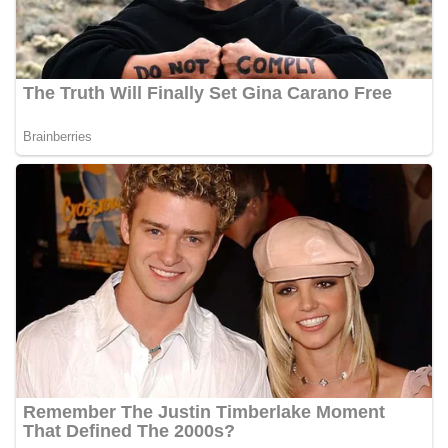
personel Kepolisian dengan masyarakat. Melalui
kegiatan semacam ini, Bhabinkamtibmas tidak
hanya berperan sebagai penyampai informasi
dan imbauan, tetapi juga sebagai mitra
masyarakat dalam menjaga keamanan lingkungan
secara bersama-sama.‎‎Kehadiran
Bhabinkamtibmas di tengah-tengah warga
diharapkan dapat semakin mempererat
hubungan kemitraan antara Polri dan
masyarakat, sekaligus membangun kesadaran
kolektif warga akan pentingnya menjaga
keamanan, ketertiban, dan kekompakan
lingkungan, khususnya dalam menyambut
momentum bersejarah HUT Kemerdekaan
Republik Indonesia.‎Kegiatan sambang ini
rencananya akan terus dilaksanakan secara rutin
oleh Bhabinkamtibmas di wilayah Kelurahan
Sunggal sebagai bagian dari upaya menciptakan
situasi Kamtibmas yang aman dan kondusif,
sekaligus menumbuhkan semangat nasionalisme
warga dalam menyambut Hari Kemerdekaan RI.
Bhabinkamtibmas Polsek Medan Sunggal
Sambangi Warga Kelurahan Sunggal, Ingatkan