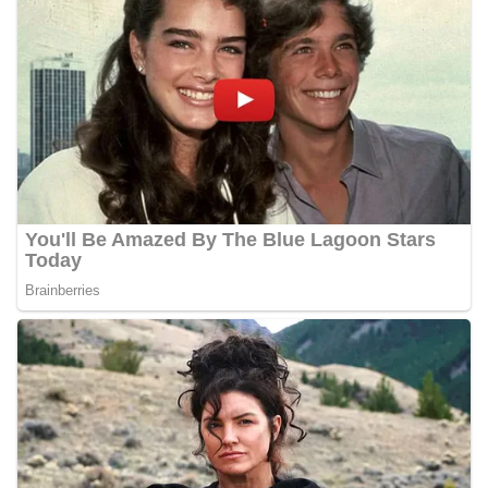
bendera, kegiatan sambang DDS ini juga
dimanfaatkan sebagai sarana deteksi dini (early
warning) guna mengantisipasi potensi gangguan
keamanan dan ketertiban masyarakat
(Kamtibmas) di lingkungan tempat tinggal warga.
Melalui interaksi langsung tersebut,
Bhabinkamtibmas dapat menghimpun informasi
awal terkait situasi sosial, potensi kerawanan,
maupun hal-hal yang dapat mengganggu
kondusivitas wilayah, khususnya menjelang
perayaan HUT Kemerdekaan RI yang biasanya
diwarnai dengan berbagai kegiatan dan
keramaian warga.‎‎Dengan adanya deteksi dini ini,
diharapkan potensi gangguan keamanan dapat
diantisipasi sejak awal sehingga situasi di
Kelurahan Sunggal tetap terjaga aman, tertib,
dan kondusif hingga puncak perayaan HUT
Kemerdekaan RI berlangsung.‎‎Wujud Kedekatan
Polri dengan Masyarakat‎Kegiatan sambang Door
to Door System ini merupakan salah satu bentuk
implementasi program Polri Presisi yang
mengedepankan kehadiran dan kedekatan