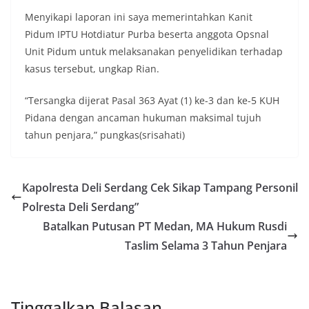
momentum bersejarah HUT Kemerdekaan
Menyikapi laporan ini saya memerintahkan Kanit
Republik Indonesia.‎Kegiatan sambang ini
Pidum IPTU Hotdiatur Purba beserta anggota Opsnal
rencananya akan terus dilaksanakan secara rutin
Unit Pidum untuk melaksanakan penyelidikan terhadap
oleh Bhabinkamtibmas di wilayah Kelurahan
Sunggal sebagai bagian dari upaya menciptakan
kasus tersebut, ungkap Rian.
situasi Kamtibmas yang aman dan kondusif,
sekaligus menumbuhkan semangat nasionalisme
“Tersangka dijerat Pasal 363 Ayat (1) ke-3 dan ke-5 KUH
warga dalam menyambut Hari Kemerdekaan RI.
Pidana dengan ancaman hukuman maksimal tujuh
Anggota DPRD Medan Minta Pemko Tepati Janji
tahun penjara,” pungkas(srisahati)
Alokasi 30 Persen Untuk Pembangunan Medan
Utara
Ketua DPRD Medan Terima Silaturahmi Kapolres
Belawan, Bahas Narkoba, Kriminalitas hingga
Kapolresta Deli Serdang Cek Sikap Tampang Personil
Potensi Ekonomi
Polresta Deli Serdang”
Bhabinkamtibmas Polsek Medan Sunggal
Sambangi Warga Kelurahan Sunggal, Ingatkan
Batalkan Putusan PT Medan, MA Hukum Rusdi
Pemasangan Bendera Merah Putih Jelang HUT
Taslim Selama 3 Tahun Penjara
Kemerdekaan RI‎‎Medan, 5 Agustus 2026 — Dalam
rangka menyambut Hari Ulang Tahun
Kemerdekaan Republik Indonesia yang ke-81,
Bhabinkamtibmas Kelurahan Sunggal, Aiptu
Tinggalkan Balasan
Muliyadi Suraukur, melaksanakan kegiatan