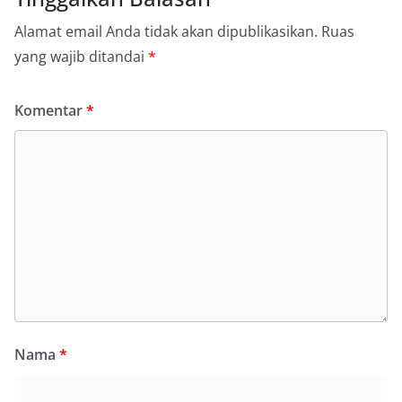
sambang Door to Door System (DDS) kepada
warga di wilayah Kelurahan Sunggal, Kecamatan
Alamat email Anda tidak akan dipublikasikan.
Ruas
Medan Sunggal, pada Rabu (05/08/2026).‎‎Kegiatan
yang wajib ditandai
*
tersebut berlangsung sejak pukul 09.00 WIB
hingga selesai, menyasar rumah-rumah warga di
beberapa lingkungan yang ada di kelurahan
Komentar
*
tersebut.‎Sambang Langsung ke Rumah
Warga‎Dalam kegiatan ini, Aiptu Muliyadi
Suraukur mendatangi warga secara langsung dari
rumah ke rumah untuk menjalin silaturahmi
sekaligus menyampaikan pesan-pesan
kamtibmas. Kehadiran petugas disambut baik
oleh warga, yang sebagian besar tengah bersiap
menyambut momentum HUT Kemerdekaan RI
dengan berbagai persiapan di lingkungan
masing-masing.‎Dalam dialog yang berlangsung
akrab, Bhabinkamtibmas menyapa warga,
menanyakan kondisi keamanan dan kenyamanan
lingkungan tempat tinggal, serta membuka ruang
komunikasi dua arah agar warga dapat
Nama
*
menyampaikan keluhan maupun informasi terkait
situasi kamtibmas di sekitar mereka.‎‎‎Salah satu