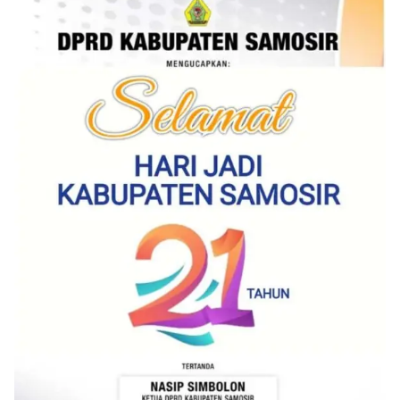
akrab, Bhabinkamtibmas menyapa warga,
menanyakan kondisi keamanan dan kenyamanan
lingkungan tempat tinggal, serta membuka ruang
komunikasi dua arah agar warga dapat
menyampaikan keluhan maupun informasi terkait
situasi kamtibmas di sekitar mereka.‎‎‎Salah satu
poin utama yang disampaikan dalam kegiatan
sambang ini adalah imbauan kepada warga untuk
memasang bendera Merah Putih secara penuh,
bukan setengah tiang, sebagai bentuk
penghormatan dan rasa cinta tanah air
menjelang perayaan HUT Kemerdekaan RI.
Petugas mengingatkan bahwa pemasangan
bendera dengan benar merupakan salah satu
wujud nyata partisipasi masyarakat dalam
memperingati hari bersejarah bangsa
Indonesia.‎‎”Kami mengimbau kepada seluruh
warga agar mulai mempersiapkan dan memasang
bendera Merah Putih di depan rumah masing-
masing secara penuh. Ini adalah bentuk
penghormatan kita bersama terhadap
perjuangan para pahlawan yang telah merebut