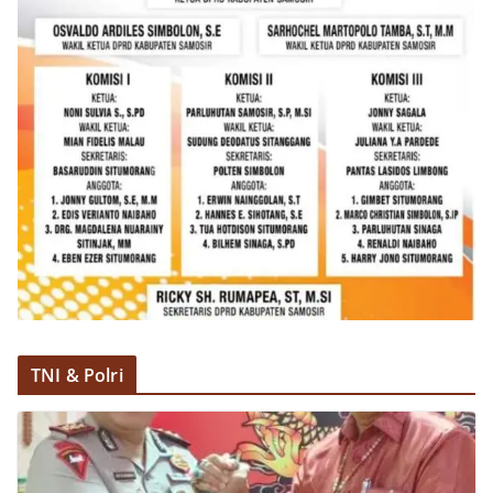
kemerdekaan,” ujar Aiptu Muliyadi Suraukur saat
berdialog dengan warga.‎‎Ia juga menambahkan
agar warga memperhatikan kondisi bendera yang
akan dikibarkan, memastikan bendera dalam
keadaan bersih, tidak sobek, dan layak untuk
dikibarkan sebagai simbol kehormatan
negara.‎‎‎Selain menyampaikan imbauan terkait
bendera, kegiatan sambang DDS ini juga
dimanfaatkan sebagai sarana deteksi dini (early
warning) guna mengantisipasi potensi gangguan
keamanan dan ketertiban masyarakat
(Kamtibmas) di lingkungan tempat tinggal warga.
Melalui interaksi langsung tersebut,
Bhabinkamtibmas dapat menghimpun informasi
awal terkait situasi sosial, potensi kerawanan,
maupun hal-hal yang dapat mengganggu
kondusivitas wilayah, khususnya menjelang
TNI & Polri
perayaan HUT Kemerdekaan RI yang biasanya
diwarnai dengan berbagai kegiatan dan
keramaian warga.‎‎Dengan adanya deteksi dini ini,
diharapkan potensi gangguan keamanan dapat
diantisipasi sejak awal sehingga situasi di
Kelurahan Sunggal tetap terjaga aman, tertib,