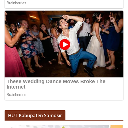
Pemasangan Bendera Merah Putih Jelang HUT
Kemerdekaan RI‎‎Medan, 5 Agustus 2026 — Dalam
rangka menyambut Hari Ulang Tahun
Kemerdekaan Republik Indonesia yang ke-
81noktahsumutcoomBhabinkamtibmas Kelurahan
Sunggal, Aiptu Muliyadi Suraukur, melaksanakan
kegiatan sambang Door to Door System (DDS)
kepada warga di wilayah Kelurahan Sunggal,
Kecamatan Medan Sunggal, pada Rabu
(05/08/2026).‎‎Kegiatan tersebut berlangsung sejak
pukul 09.00 WIB hingga selesai, menyasar rumah-
rumah warga di beberapa lingkungan yang ada di
kelurahan tersebut.‎Sambang Langsung ke Rumah
Warga‎Dalam kegiatan ini, Aiptu Muliyadi
Suraukur mendatangi warga secara langsung dari
rumah ke rumah untuk menjalin silaturahmi
sekaligus menyampaikan pesan-pesan
kamtibmas. Kehadiran petugas disambut baik
oleh warga, yang sebagian besar tengah bersiap
menyambut momentum HUT Kemerdekaan RI
HUT Kabupaten Samosir
dengan berbagai persiapan di lingkungan
masing-masing.‎Dalam dialog yang berlangsung