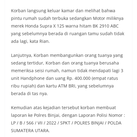
keramaian warga.‎‎Dengan adanya deteksi dini ini,
diharapkan potensi gangguan keamanan dapat
Korban langsung keluar kamar dan melihat bahwa
diantisipasi sejak awal sehingga situasi di
pintu rumah sudah terbuka sedangkan Motor miliknya
Kelurahan Sunggal tetap terjaga aman, tertib,
merek Honda Supra X 125 warna hitam BK 2910 ABC
dan kondusif hingga puncak perayaan HUT
Kemerdekaan RI berlangsung.‎‎Wujud Kedekatan
yang sebelumnya berada di ruangan tamu sudah tidak
Polri dengan Masyarakat‎Kegiatan sambang Door
ada lagi, kata Rian.
to Door System ini merupakan salah satu bentuk
implementasi program Polri Presisi yang
Lanjutnya, Korban membangunkan orang tuanya yang
mengedepankan kehadiran dan kedekatan
sedang tertidur, Korban dan orang tuanya berusaha
personel Kepolisian dengan masyarakat. Melalui
kegiatan semacam ini, Bhabinkamtibmas tidak
memeriksa seisi rumah, namun tidak mendapati lagi 3
hanya berperan sebagai penyampai informasi
unit Handphone dan uang Rp. 400.000 (empat ratus
dan imbauan, tetapi juga sebagai mitra
ribu rupiah) dan kartu ATM BRI, yang sebelumnya
masyarakat dalam menjaga keamanan lingkungan
berada di tas nya.
secara bersama-sama.‎‎Kehadiran
Bhabinkamtibmas di tengah-tengah warga
diharapkan dapat semakin mempererat
Kemudian atas kejadian tersebut korban membuat
hubungan kemitraan antara Polri dan
laporan ke Polres Binjai, dengan Laporan Polisi Nomor :
masyarakat, sekaligus membangun kesadaran
LP / B / 566 / VII / 2022 / SPKT / POLRES BINJAI / POLDA
kolektif warga akan pentingnya menjaga
SUMATERA UTARA.
keamanan, ketertiban, dan kekompakan
lingkungan, khususnya dalam menyambut