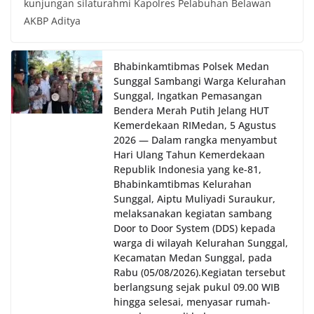
kunjungan silaturahmi Kapolres Pelabuhan Belawan
oleh Bhabinkamtibmas di wilayah Kelurahan
Sunggal sebagai bagian dari upaya menciptakan
AKBP Aditya
situasi Kamtibmas yang aman dan kondusif,
sekaligus menumbuhkan semangat nasionalisme
warga dalam menyambut Hari Kemerdekaan RI.
Bhabinkamtibmas Polsek Medan
Sunggal Sambangi Warga Kelurahan
Sunggal, Ingatkan Pemasangan
Bendera Merah Putih Jelang HUT
Kemerdekaan RI‎‎Medan, 5 Agustus
2026 — Dalam rangka menyambut
Hari Ulang Tahun Kemerdekaan
Republik Indonesia yang ke-81,
Bhabinkamtibmas Kelurahan
Sunggal, Aiptu Muliyadi Suraukur,
melaksanakan kegiatan sambang
Door to Door System (DDS) kepada
warga di wilayah Kelurahan Sunggal,
Kecamatan Medan Sunggal, pada
Rabu (05/08/2026).‎‎Kegiatan tersebut
berlangsung sejak pukul 09.00 WIB
hingga selesai, menyasar rumah-