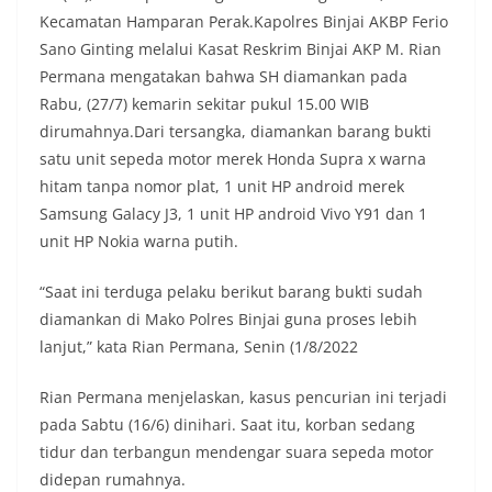
masing secara penuh. Ini adalah bentuk
Kecamatan Hamparan Perak.Kapolres Binjai AKBP Ferio
penghormatan kita bersama terhadap
Sano Ginting melalui Kasat Reskrim Binjai AKP M. Rian
perjuangan para pahlawan yang telah merebut
Permana mengatakan bahwa SH diamankan pada
kemerdekaan,” ujar Aiptu Muliyadi Suraukur saat
Rabu, (27/7) kemarin sekitar pukul 15.00 WIB
berdialog dengan warga.‎‎Ia juga menambahkan
agar warga memperhatikan kondisi bendera yang
dirumahnya.Dari tersangka, diamankan barang bukti
akan dikibarkan, memastikan bendera dalam
satu unit sepeda motor merek Honda Supra x warna
keadaan bersih, tidak sobek, dan layak untuk
hitam tanpa nomor plat, 1 unit HP android merek
dikibarkan sebagai simbol kehormatan
Samsung Galacy J3, 1 unit HP android Vivo Y91 dan 1
negara.‎‎‎Selain menyampaikan imbauan terkait
bendera, kegiatan sambang DDS ini juga
unit HP Nokia warna putih.
dimanfaatkan sebagai sarana deteksi dini (early
warning) guna mengantisipasi potensi gangguan
“Saat ini terduga pelaku berikut barang bukti sudah
keamanan dan ketertiban masyarakat
diamankan di Mako Polres Binjai guna proses lebih
(Kamtibmas) di lingkungan tempat tinggal warga.
Melalui interaksi langsung tersebut,
lanjut,” kata Rian Permana, Senin (1/8/2022
Bhabinkamtibmas dapat menghimpun informasi
awal terkait situasi sosial, potensi kerawanan,
Rian Permana menjelaskan, kasus pencurian ini terjadi
maupun hal-hal yang dapat mengganggu
pada Sabtu (16/6) dinihari. Saat itu, korban sedang
kondusivitas wilayah, khususnya menjelang
tidur dan terbangun mendengar suara sepeda motor
perayaan HUT Kemerdekaan RI yang biasanya
diwarnai dengan berbagai kegiatan dan
didepan rumahnya.