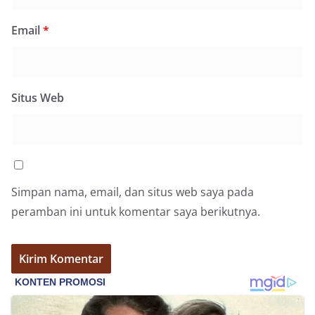
poin utama yang disampaikan dalam kegiatan
sambang ini adalah imbauan kepada warga untuk
Email
*
memasang bendera Merah Putih secara penuh,
bukan setengah tiang, sebagai bentuk
penghormatan dan rasa cinta tanah air
menjelang perayaan HUT Kemerdekaan RI.
Petugas mengingatkan bahwa pemasangan
Situs Web
bendera dengan benar merupakan salah satu
wujud nyata partisipasi masyarakat dalam
memperingati hari bersejarah bangsa
Indonesia.‎‎”Kami mengimbau kepada seluruh
warga agar mulai mempersiapkan dan memasang
bendera Merah Putih di depan rumah masing-
masing secara penuh. Ini adalah bentuk
Simpan nama, email, dan situs web saya pada
penghormatan kita bersama terhadap
peramban ini untuk komentar saya berikutnya.
perjuangan para pahlawan yang telah merebut
kemerdekaan,” ujar Aiptu Muliyadi Suraukur saat
berdialog dengan warga.‎‎Ia juga menambahkan
agar warga memperhatikan kondisi bendera yang
akan dikibarkan, memastikan bendera dalam
keadaan bersih, tidak sobek, dan layak untuk
dikibarkan sebagai simbol kehormatan
negara.‎‎‎Selain menyampaikan imbauan terkait