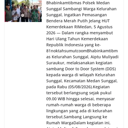
Bhabinkamtibmas Polsek Medan
Sunggal Sambangi Warga Kelurahan
Sunggal, Ingatkan Pemasangan
Bendera Merah Putih Jelang HUT
Kemerdekaan RI‎‎Medan, 5 Agustus
2026 — Dalam rangka menyambut
Hari Ulang Tahun Kemerdekaan
Republik Indonesia yang ke-
81noktahsumutcoomBhabinkamtibm
as Kelurahan Sunggal, Aiptu Muliyadi
Suraukur, melaksanakan kegiatan
sambang Door to Door System (DDS)
kepada warga di wilayah Kelurahan
Sunggal, Kecamatan Medan Sunggal,
pada Rabu (05/08/2026).‎‎Kegiatan
tersebut berlangsung sejak pukul
09.00 WIB hingga selesai, menyasar
rumah-rumah warga di beberapa
lingkungan yang ada di kelurahan
tersebut.‎Sambang Langsung ke
Rumah Warga‎Dalam kegiatan ini,