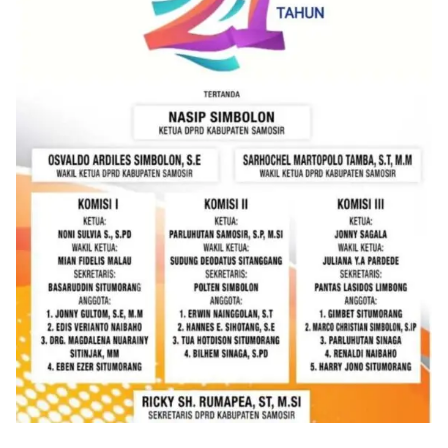
akrab, Bhabinkamtibmas menyapa warga,
menanyakan kondisi keamanan dan kenyamanan
lingkungan tempat tinggal, serta membuka ruang
komunikasi dua arah agar warga dapat
menyampaikan keluhan maupun informasi terkait
situasi kamtibmas di sekitar mereka.‎‎‎Salah satu
poin utama yang disampaikan dalam kegiatan
sambang ini adalah imbauan kepada warga untuk
memasang bendera Merah Putih secara penuh,
bukan setengah tiang, sebagai bentuk
penghormatan dan rasa cinta tanah air
menjelang perayaan HUT Kemerdekaan RI.
Petugas mengingatkan bahwa pemasangan
bendera dengan benar merupakan salah satu
wujud nyata partisipasi masyarakat dalam
memperingati hari bersejarah bangsa
Indonesia.‎‎”Kami mengimbau kepada seluruh
warga agar mulai mempersiapkan dan memasang
bendera Merah Putih di depan rumah masing-
masing secara penuh. Ini adalah bentuk
penghormatan kita bersama terhadap
perjuangan para pahlawan yang telah merebut