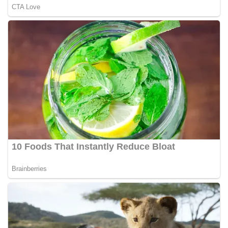
Bhabinkamtibmas dapat menghimpun informasi
awal terkait situasi sosial, potensi kerawanan,
maupun hal-hal yang dapat mengganggu
kondusivitas wilayah, khususnya menjelang
perayaan HUT Kemerdekaan RI yang biasanya
diwarnai dengan berbagai kegiatan dan
keramaian warga.‎‎Dengan adanya deteksi dini ini,
diharapkan potensi gangguan keamanan dapat
diantisipasi sejak awal sehingga situasi di
Kelurahan Sunggal tetap terjaga aman, tertib,
dan kondusif hingga puncak perayaan HUT
Kemerdekaan RI berlangsung.‎‎Wujud Kedekatan
Polri dengan Masyarakat‎Kegiatan sambang Door
to Door System ini merupakan salah satu bentuk
implementasi program Polri Presisi yang
mengedepankan kehadiran dan kedekatan
personel Kepolisian dengan masyarakat. Melalui
kegiatan semacam ini, Bhabinkamtibmas tidak
hanya berperan sebagai penyampai informasi
dan imbauan, tetapi juga sebagai mitra
masyarakat dalam menjaga keamanan lingkungan
secara bersama-sama.‎‎Kehadiran