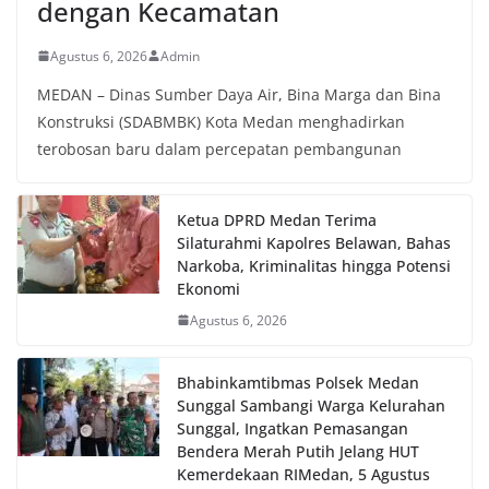
dengan Kecamatan
dan kondusif hingga puncak perayaan HUT
Kemerdekaan RI berlangsung.‎‎Wujud Kedekatan
Agustus 6, 2026
Admin
Polri dengan Masyarakat‎Kegiatan sambang Door
to Door System ini merupakan salah satu bentuk
MEDAN – Dinas Sumber Daya Air, Bina Marga dan Bina
implementasi program Polri Presisi yang
Konstruksi (SDABMBK) Kota Medan menghadirkan
mengedepankan kehadiran dan kedekatan
terobosan baru dalam percepatan pembangunan
personel Kepolisian dengan masyarakat. Melalui
kegiatan semacam ini, Bhabinkamtibmas tidak
hanya berperan sebagai penyampai informasi
dan imbauan, tetapi juga sebagai mitra
Ketua DPRD Medan Terima
masyarakat dalam menjaga keamanan lingkungan
Silaturahmi Kapolres Belawan, Bahas
secara bersama-sama.‎‎Kehadiran
Narkoba, Kriminalitas hingga Potensi
Bhabinkamtibmas di tengah-tengah warga
Ekonomi
diharapkan dapat semakin mempererat
Agustus 6, 2026
hubungan kemitraan antara Polri dan
masyarakat, sekaligus membangun kesadaran
kolektif warga akan pentingnya menjaga
Bhabinkamtibmas Polsek Medan
keamanan, ketertiban, dan kekompakan
Sunggal Sambangi Warga Kelurahan
lingkungan, khususnya dalam menyambut
Sunggal, Ingatkan Pemasangan
momentum bersejarah HUT Kemerdekaan
Bendera Merah Putih Jelang HUT
Republik Indonesia.‎Kegiatan sambang ini
Kemerdekaan RI‎‎Medan, 5 Agustus
rencananya akan terus dilaksanakan secara rutin