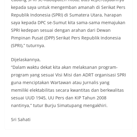
keramaian warga.‎‎Dengan adanya deteksi dini ini,
kepada saya untuk mengemban amanah di Serikat Pers
diharapkan potensi gangguan keamanan dapat
Republik Indonesia (SPRI) di Sumatera Utara, harapan
diantisipasi sejak awal sehingga situasi di
Kelurahan Sunggal tetap terjaga aman, tertib,
saya kepada DPC se-Sumut kita sama-sama memajukan
dan kondusif hingga puncak perayaan HUT
SPRI kedepan sesuai dengan arahan dari Dewan
Kemerdekaan RI berlangsung.‎‎Wujud Kedekatan
Pimpinan Pusat (DPP) Serikat Pers Republik Indonesia
Polri dengan Masyarakat‎Kegiatan sambang Door
(SPRI),” tuturnya.
to Door System ini merupakan salah satu bentuk
implementasi program Polri Presisi yang
mengedepankan kehadiran dan kedekatan
Dijelaskannya,
personel Kepolisian dengan masyarakat. Melalui
“Dalam waktu dekat kita akan melaksanan program-
kegiatan semacam ini, Bhabinkamtibmas tidak
program yang sesuai Visi Misi dan ADRT organisasi SPRI
hanya berperan sebagai penyampai informasi
guna menciptakan Wartawan atau Jurnalis yang
dan imbauan, tetapi juga sebagai mitra
masyarakat dalam menjaga keamanan lingkungan
memiliki elektabilitas secara kwantitas dan berkwalitas
secara bersama-sama.‎‎Kehadiran
sesuai UUD 1945, UU Pers dan KIP Tahun 2008
Bhabinkamtibmas di tengah-tengah warga
nantinya,” tutur Burju Simatupang mengakhiri.
diharapkan dapat semakin mempererat
hubungan kemitraan antara Polri dan
masyarakat, sekaligus membangun kesadaran
Sri Sahati
kolektif warga akan pentingnya menjaga
keamanan, ketertiban, dan kekompakan