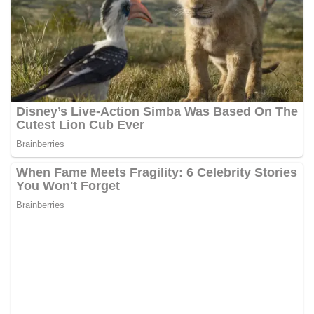
Bhabinkamtibmas di tengah-tengah warga
diharapkan dapat semakin mempererat
hubungan kemitraan antara Polri dan
masyarakat, sekaligus membangun kesadaran
kolektif warga akan pentingnya menjaga
keamanan, ketertiban, dan kekompakan
lingkungan, khususnya dalam menyambut
momentum bersejarah HUT Kemerdekaan
Republik Indonesia.‎Kegiatan sambang ini
rencananya akan terus dilaksanakan secara rutin
oleh Bhabinkamtibmas di wilayah Kelurahan
Sunggal sebagai bagian dari upaya menciptakan
situasi Kamtibmas yang aman dan kondusif,
sekaligus menumbuhkan semangat nasionalisme
warga dalam menyambut Hari Kemerdekaan RI.
Percepat Penanganan Infrastruktur Kota Medan,
Dinas SDABMBK Perkuat Sinergi dengan
Kecamatan
Ketua DPRD Medan Terima Silaturahmi Kapolres
Belawan, Bahas Narkoba, Kriminalitas hingga
Potensi Ekonomi
Bhabinkamtibmas Polsek Medan Sunggal