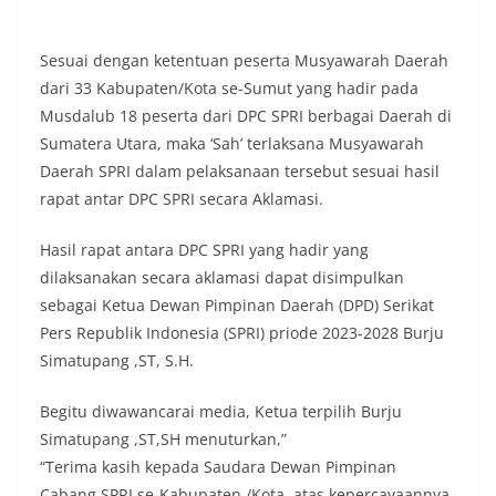
masing secara penuh. Ini adalah bentuk
penghormatan kita bersama terhadap
Sesuai dengan ketentuan peserta Musyawarah Daerah
perjuangan para pahlawan yang telah merebut
kemerdekaan,” ujar Aiptu Muliyadi Suraukur saat
dari 33 Kabupaten/Kota se-Sumut yang hadir pada
berdialog dengan warga.‎‎Ia juga menambahkan
Musdalub 18 peserta dari DPC SPRI berbagai Daerah di
agar warga memperhatikan kondisi bendera yang
Sumatera Utara, maka ‘Sah’ terlaksana Musyawarah
akan dikibarkan, memastikan bendera dalam
Daerah SPRI dalam pelaksanaan tersebut sesuai hasil
keadaan bersih, tidak sobek, dan layak untuk
dikibarkan sebagai simbol kehormatan
rapat antar DPC SPRI secara Aklamasi.
negara.‎‎‎Selain menyampaikan imbauan terkait
bendera, kegiatan sambang DDS ini juga
Hasil rapat antara DPC SPRI yang hadir yang
dimanfaatkan sebagai sarana deteksi dini (early
dilaksanakan secara aklamasi dapat disimpulkan
warning) guna mengantisipasi potensi gangguan
sebagai Ketua Dewan Pimpinan Daerah (DPD) Serikat
keamanan dan ketertiban masyarakat
(Kamtibmas) di lingkungan tempat tinggal warga.
Pers Republik Indonesia (SPRI) priode 2023-2028 Burju
Melalui interaksi langsung tersebut,
Simatupang ,ST, S.H.
Bhabinkamtibmas dapat menghimpun informasi
awal terkait situasi sosial, potensi kerawanan,
Begitu diwawancarai media, Ketua terpilih Burju
maupun hal-hal yang dapat mengganggu
Simatupang ,ST,SH menuturkan,”
kondusivitas wilayah, khususnya menjelang
perayaan HUT Kemerdekaan RI yang biasanya
“Terima kasih kepada Saudara Dewan Pimpinan
diwarnai dengan berbagai kegiatan dan
Cabang SPRI se-Kabupaten /Kota, atas kepercayaannya