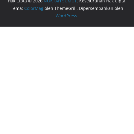
Hak Cipta © 2026
NOKTAH SUMUT
. Keseluruhan Hak Cipta.
Tema:
ColorMag
oleh ThemeGrill. Dipersembahkan oleh
WordPress
.