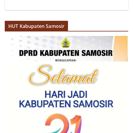
Sambangi Warga Kelurahan Sunggal, Ingatkan
Pemasangan Bendera Merah Putih Jelang HUT
Kemerdekaan RI‎‎Medan, 5 Agustus 2026 — Dalam
rangka menyambut Hari Ulang Tahun
Kemerdekaan Republik Indonesia yang ke-81,
HUT Kabupaten Samosir
Bhabinkamtibmas Kelurahan Sunggal, Aiptu
Muliyadi Suraukur, melaksanakan kegiatan
sambang Door to Door System (DDS) kepada
warga di wilayah Kelurahan Sunggal, Kecamatan
Medan Sunggal, pada Rabu (05/08/2026).‎‎Kegiatan
tersebut berlangsung sejak pukul 09.00 WIB
hingga selesai, menyasar rumah-rumah warga di
beberapa lingkungan yang ada di kelurahan
tersebut.‎Sambang Langsung ke Rumah
Warga‎Dalam kegiatan ini, Aiptu Muliyadi
Suraukur mendatangi warga secara langsung dari
rumah ke rumah untuk menjalin silaturahmi
sekaligus menyampaikan pesan-pesan
kamtibmas. Kehadiran petugas disambut baik
oleh warga, yang sebagian besar tengah bersiap
menyambut momentum HUT Kemerdekaan RI
dengan berbagai persiapan di lingkungan
masing-masing.‎Dalam dialog yang berlangsung