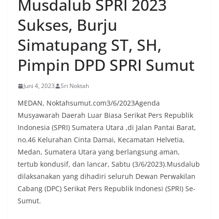
Musdalub SPRI 2023
oleh warga, yang sebagian besar tengah bersiap
menyambut momentum HUT Kemerdekaan RI
Sukses, Burju
dengan berbagai persiapan di lingkungan
masing-masing.‎Dalam dialog yang berlangsung
Simatupang ST, SH,
akrab, Bhabinkamtibmas menyapa warga,
menanyakan kondisi keamanan dan kenyamanan
Pimpin DPD SPRI Sumut
lingkungan tempat tinggal, serta membuka ruang
komunikasi dua arah agar warga dapat
menyampaikan keluhan maupun informasi terkait
Juni 4, 2023
Sri Noktah
situasi kamtibmas di sekitar mereka.‎‎‎Salah satu
poin utama yang disampaikan dalam kegiatan
MEDAN, Noktahsumut.com3/6/2023Agenda
sambang ini adalah imbauan kepada warga untuk
Musyawarah Daerah Luar Biasa Serikat Pers Republik
memasang bendera Merah Putih secara penuh,
Indonesia (SPRI) Sumatera Utara ,di Jalan Pantai Barat,
bukan setengah tiang, sebagai bentuk
no.46 Kelurahan Cinta Damai, Kecamatan Helvetia,
penghormatan dan rasa cinta tanah air
menjelang perayaan HUT Kemerdekaan RI.
Medan, Sumatera Utara yang berlangsung aman,
Petugas mengingatkan bahwa pemasangan
tertub kondusif, dan lancar, Sabtu (3/6/2023).Musdalub
bendera dengan benar merupakan salah satu
dilaksanakan yang dihadiri seluruh Dewan Perwakilan
wujud nyata partisipasi masyarakat dalam
Cabang (DPC) Serikat Pers Republik Indonesi (SPRI) Se-
memperingati hari bersejarah bangsa
Indonesia.‎‎”Kami mengimbau kepada seluruh
Sumut.
warga agar mulai mempersiapkan dan memasang
bendera Merah Putih di depan rumah masing-