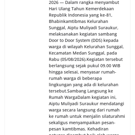
2026 — Dalam rangka menyambut
oleh Bhabinkamtibmas di wilayah Kelurahan
Hari Ulang Tahun Kemerdekaan
Sunggal sebagai bagian dari upaya menciptakan
Republik Indonesia yang ke-81,
situasi Kamtibmas yang aman dan kondusif,
Bhabinkamtibmas Kelurahan
sekaligus menumbuhkan semangat nasionalisme
warga dalam menyambut Hari Kemerdekaan RI.
Sunggal, Aiptu Muliyadi Suraukur,
melaksanakan kegiatan sambang
Door to Door System (DDS) kepada
warga di wilayah Kelurahan Sunggal,
Kecamatan Medan Sunggal, pada
Rabu (05/08/2026).‎‎Kegiatan tersebut
berlangsung sejak pukul 09.00 WIB
hingga selesai, menyasar rumah-
rumah warga di beberapa
lingkungan yang ada di kelurahan
tersebut.‎Sambang Langsung ke
Rumah Warga‎Dalam kegiatan ini,
Aiptu Muliyadi Suraukur mendatangi
warga secara langsung dari rumah
ke rumah untuk menjalin silaturahmi
sekaligus menyampaikan pesan-
pesan kamtibmas. Kehadiran