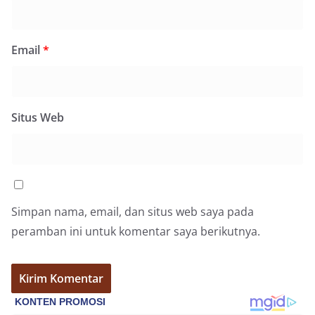
berdialog dengan warga.‎‎Ia juga menambahkan
agar warga memperhatikan kondisi bendera yang
akan dikibarkan, memastikan bendera dalam
Email
*
keadaan bersih, tidak sobek, dan layak untuk
dikibarkan sebagai simbol kehormatan
negara.‎‎‎Selain menyampaikan imbauan terkait
bendera, kegiatan sambang DDS ini juga
dimanfaatkan sebagai sarana deteksi dini (early
Situs Web
warning) guna mengantisipasi potensi gangguan
keamanan dan ketertiban masyarakat
(Kamtibmas) di lingkungan tempat tinggal warga.
Melalui interaksi langsung tersebut,
Bhabinkamtibmas dapat menghimpun informasi
awal terkait situasi sosial, potensi kerawanan,
maupun hal-hal yang dapat mengganggu
Simpan nama, email, dan situs web saya pada
kondusivitas wilayah, khususnya menjelang
peramban ini untuk komentar saya berikutnya.
perayaan HUT Kemerdekaan RI yang biasanya
diwarnai dengan berbagai kegiatan dan
keramaian warga.‎‎Dengan adanya deteksi dini ini,
diharapkan potensi gangguan keamanan dapat
diantisipasi sejak awal sehingga situasi di
Kelurahan Sunggal tetap terjaga aman, tertib,