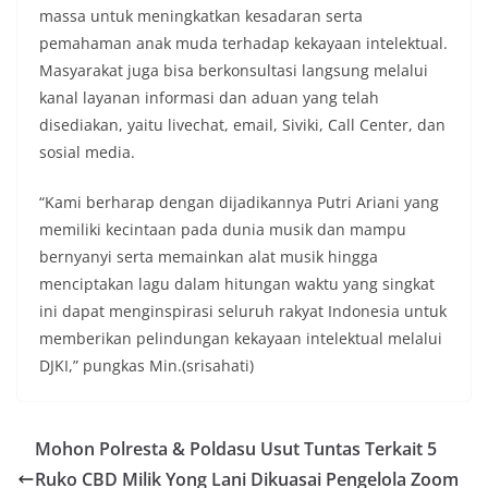
massa untuk meningkatkan kesadaran serta
bendera dengan benar merupakan salah satu
wujud nyata partisipasi masyarakat dalam
pemahaman anak muda terhadap kekayaan intelektual.
memperingati hari bersejarah bangsa
Masyarakat juga bisa berkonsultasi langsung melalui
Indonesia.‎‎”Kami mengimbau kepada seluruh
kanal layanan informasi dan aduan yang telah
warga agar mulai mempersiapkan dan memasang
disediakan, yaitu livechat, email, Siviki, Call Center, dan
bendera Merah Putih di depan rumah masing-
masing secara penuh. Ini adalah bentuk
sosial media.
penghormatan kita bersama terhadap
perjuangan para pahlawan yang telah merebut
“Kami berharap dengan dijadikannya Putri Ariani yang
kemerdekaan,” ujar Aiptu Muliyadi Suraukur saat
memiliki kecintaan pada dunia musik dan mampu
berdialog dengan warga.‎‎Ia juga menambahkan
bernyanyi serta memainkan alat musik hingga
agar warga memperhatikan kondisi bendera yang
akan dikibarkan, memastikan bendera dalam
menciptakan lagu dalam hitungan waktu yang singkat
keadaan bersih, tidak sobek, dan layak untuk
ini dapat menginspirasi seluruh rakyat Indonesia untuk
dikibarkan sebagai simbol kehormatan
memberikan pelindungan kekayaan intelektual melalui
negara.‎‎‎Selain menyampaikan imbauan terkait
DJKI,” pungkas Min.(srisahati)
bendera, kegiatan sambang DDS ini juga
dimanfaatkan sebagai sarana deteksi dini (early
warning) guna mengantisipasi potensi gangguan
keamanan dan ketertiban masyarakat
Mohon Polresta & Poldasu Usut Tuntas Terkait 5
(Kamtibmas) di lingkungan tempat tinggal warga.
Ruko CBD Milik Yong Lani Dikuasai Pengelola Zoom
Melalui interaksi langsung tersebut,