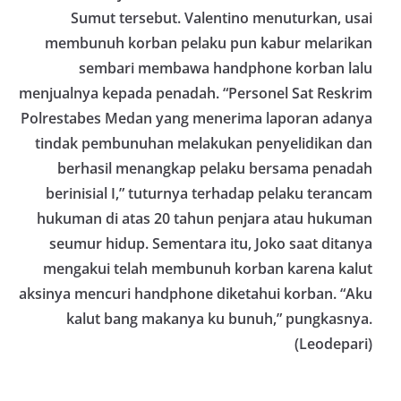
Pemasangan Bendera Merah Putih Jelang HUT
Sumut tersebut. Valentino menuturkan, usai
Kemerdekaan RI‎‎Medan, 5 Agustus 2026 — Dalam
membunuh korban pelaku pun kabur melarikan
rangka menyambut Hari Ulang Tahun
sembari membawa handphone korban lalu
Kemerdekaan Republik Indonesia yang ke-81,
Bhabinkamtibmas Kelurahan Sunggal, Aiptu
menjualnya kepada penadah. “Personel Sat Reskrim
Muliyadi Suraukur, melaksanakan kegiatan
Polrestabes Medan yang menerima laporan adanya
sambang Door to Door System (DDS) kepada
warga di wilayah Kelurahan Sunggal, Kecamatan
tindak pembunuhan melakukan penyelidikan dan
Medan Sunggal, pada Rabu (05/08/2026).‎‎Kegiatan
berhasil menangkap pelaku bersama penadah
tersebut berlangsung sejak pukul 09.00 WIB
berinisial I,” tuturnya terhadap pelaku terancam
hingga selesai, menyasar rumah-rumah warga di
beberapa lingkungan yang ada di kelurahan
hukuman di atas 20 tahun penjara atau hukuman
tersebut.‎Sambang Langsung ke Rumah
seumur hidup. Sementara itu, Joko saat ditanya
Warga‎Dalam kegiatan ini, Aiptu Muliyadi
Suraukur mendatangi warga secara langsung dari
mengakui telah membunuh korban karena kalut
rumah ke rumah untuk menjalin silaturahmi
aksinya mencuri handphone diketahui korban. “Aku
sekaligus menyampaikan pesan-pesan
kalut bang makanya ku bunuh,” pungkasnya.
kamtibmas. Kehadiran petugas disambut baik
oleh warga, yang sebagian besar tengah bersiap
(Leodepari)
menyambut momentum HUT Kemerdekaan RI
dengan berbagai persiapan di lingkungan
masing-masing.‎Dalam dialog yang berlangsung