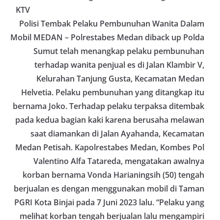
Bhabinkamtibmas dapat menghimpun informasi
KTV
awal terkait situasi sosial, potensi kerawanan,
Polisi Tembak Pelaku Pembunuhan Wanita Dalam
maupun hal-hal yang dapat mengganggu
kondusivitas wilayah, khususnya menjelang
Mobil MEDAN – Polrestabes Medan diback up Polda
perayaan HUT Kemerdekaan RI yang biasanya
Sumut telah menangkap pelaku pembunuhan
diwarnai dengan berbagai kegiatan dan
terhadap wanita penjual es di Jalan Klambir V,
keramaian warga.‎‎Dengan adanya deteksi dini ini,
diharapkan potensi gangguan keamanan dapat
Kelurahan Tanjung Gusta, Kecamatan Medan
diantisipasi sejak awal sehingga situasi di
Helvetia. Pelaku pembunuhan yang ditangkap itu
Kelurahan Sunggal tetap terjaga aman, tertib,
dan kondusif hingga puncak perayaan HUT
bernama Joko. Terhadap pelaku terpaksa ditembak
Kemerdekaan RI berlangsung.‎‎Wujud Kedekatan
pada kedua bagian kaki karena berusaha melawan
Polri dengan Masyarakat‎Kegiatan sambang Door
saat diamankan di Jalan Ayahanda, Kecamatan
to Door System ini merupakan salah satu bentuk
implementasi program Polri Presisi yang
Medan Petisah. Kapolrestabes Medan, Kombes Pol
mengedepankan kehadiran dan kedekatan
Valentino Alfa Tatareda, mengatakan awalnya
personel Kepolisian dengan masyarakat. Melalui
kegiatan semacam ini, Bhabinkamtibmas tidak
korban bernama Vonda Harianingsih (50) tengah
hanya berperan sebagai penyampai informasi
berjualan es dengan menggunakan mobil di Taman
dan imbauan, tetapi juga sebagai mitra
PGRI Kota Binjai pada 7 Juni 2023 lalu. “Pelaku yang
masyarakat dalam menjaga keamanan lingkungan
secara bersama-sama.‎‎Kehadiran
melihat korban tengah berjualan lalu mengampiri