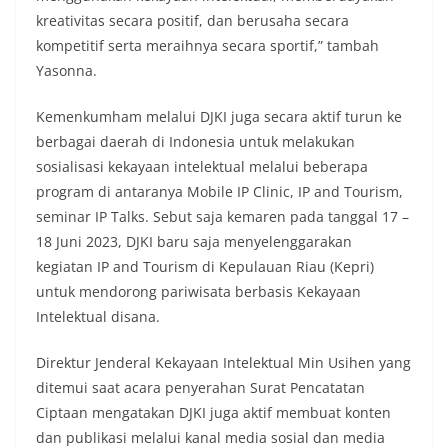
tersebut.‎Sambang Langsung ke Rumah
kreativitas secara positif, dan berusaha secara
Warga‎Dalam kegiatan ini, Aiptu Muliyadi
kompetitif serta meraihnya secara sportif,” tambah
Suraukur mendatangi warga secara langsung dari
rumah ke rumah untuk menjalin silaturahmi
Yasonna.
sekaligus menyampaikan pesan-pesan
kamtibmas. Kehadiran petugas disambut baik
Kemenkumham melalui DJKI juga secara aktif turun ke
oleh warga, yang sebagian besar tengah bersiap
berbagai daerah di Indonesia untuk melakukan
menyambut momentum HUT Kemerdekaan RI
sosialisasi kekayaan intelektual melalui beberapa
dengan berbagai persiapan di lingkungan
masing-masing.‎Dalam dialog yang berlangsung
program di antaranya Mobile IP Clinic, IP and Tourism,
akrab, Bhabinkamtibmas menyapa warga,
seminar IP Talks. Sebut saja kemaren pada tanggal 17 –
menanyakan kondisi keamanan dan kenyamanan
18 Juni 2023, DJKI baru saja menyelenggarakan
lingkungan tempat tinggal, serta membuka ruang
kegiatan IP and Tourism di Kepulauan Riau (Kepri)
komunikasi dua arah agar warga dapat
menyampaikan keluhan maupun informasi terkait
untuk mendorong pariwisata berbasis Kekayaan
situasi kamtibmas di sekitar mereka.‎‎‎Salah satu
Intelektual disana.
poin utama yang disampaikan dalam kegiatan
sambang ini adalah imbauan kepada warga untuk
Direktur Jenderal Kekayaan Intelektual Min Usihen yang
memasang bendera Merah Putih secara penuh,
bukan setengah tiang, sebagai bentuk
ditemui saat acara penyerahan Surat Pencatatan
penghormatan dan rasa cinta tanah air
Ciptaan mengatakan DJKI juga aktif membuat konten
menjelang perayaan HUT Kemerdekaan RI.
dan publikasi melalui kanal media sosial dan media
Petugas mengingatkan bahwa pemasangan