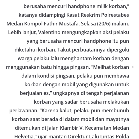
Bhabinkamtibmas di tengah-tengah warga
berusaha mencuri handphone milik korban,”
diharapkan dapat semakin mempererat
hubungan kemitraan antara Polri dan
katanya didampingi Kasat Reskrim Polrestabes
masyarakat, sekaligus membangun kesadaran
Medan Kompol Fathir Mustafa, Selasa (20/6) malam.
kolektif warga akan pentingnya menjaga
Lebih lanjut, Valentino mengungkapkan aksi pelaku
keamanan, ketertiban, dan kekompakan
lingkungan, khususnya dalam menyambut
yang berusaha mencuri handphone itu pun
momentum bersejarah HUT Kemerdekaan
diketahui korban. Takut perbuatannya dipergoki
Republik Indonesia.‎Kegiatan sambang ini
rencananya akan terus dilaksanakan secara rutin
warga pelaku lalu menghantam korban dengan
oleh Bhabinkamtibmas di wilayah Kelurahan
menggunakan batu hingga pingsan. “Melihat korban
Sunggal sebagai bagian dari upaya menciptakan
dalam kondisi pingsan, pelaku pun membawa
situasi Kamtibmas yang aman dan kondusif,
sekaligus menumbuhkan semangat nasionalisme
korban dengan mobil yang digunakan untuk
warga dalam menyambut Hari Kemerdekaan RI.
berjualan es,” ungkapnya di tengah perjalanan
Percepat Penanganan Infrastruktur Kota Medan,
Dinas SDABMBK Perkuat Sinergi dengan
korban yang sadar berusaha melakukan
Kecamatan
perlawanan. “Karena kalut, pelaku pun membunuh
Ketua DPRD Medan Terima Silaturahmi Kapolres
korban saat berada di dalam mobil dan mayatnya
Belawan, Bahas Narkoba, Kriminalitas hingga
Potensi Ekonomi
ditemukan di Jalan Klambir V, Kecamatan Medan
Bhabinkamtibmas Polsek Medan Sunggal
Helvetia,” ujar mantan Direktur Lalu Lintas Polda
Sambangi Warga Kelurahan Sunggal, Ingatkan