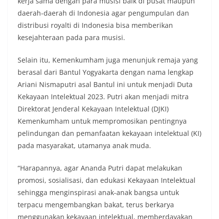
kerja sama dengan para musisi baik di pusat maupun
momentum bersejarah HUT Kemerdekaan
daerah-daerah di Indonesia agar pengumpulan dan
Republik Indonesia.‎Kegiatan sambang ini
distribusi royalti di Indonesia bisa memberikan
rencananya akan terus dilaksanakan secara rutin
oleh Bhabinkamtibmas di wilayah Kelurahan
kesejahteraan pada para musisi.
Sunggal sebagai bagian dari upaya menciptakan
situasi Kamtibmas yang aman dan kondusif,
Selain itu, Kemenkumham juga menunjuk remaja yang
sekaligus menumbuhkan semangat nasionalisme
berasal dari Bantul Yogyakarta dengan nama lengkap
warga dalam menyambut Hari Kemerdekaan RI.
Ariani Nismaputri asal Bantul ini untuk menjadi Duta
Bhabinkamtibmas Polsek Medan Sunggal
Sambangi Warga Kelurahan Sunggal, Ingatkan
Kekayaan Intelektual 2023. Putri akan menjadi mitra
Pemasangan Bendera Merah Putih Jelang HUT
Direktorat Jenderal Kekayaan Intelektual (DJKI)
Kemerdekaan RI‎‎Medan, 5 Agustus 2026 — Dalam
Kemenkumham untuk mempromosikan pentingnya
rangka menyambut Hari Ulang Tahun
pelindungan dan pemanfaatan kekayaan intelektual (KI)
Kemerdekaan Republik Indonesia yang ke-81,
Bhabinkamtibmas Kelurahan Sunggal, Aiptu
pada masyarakat, utamanya anak muda.
Muliyadi Suraukur, melaksanakan kegiatan
sambang Door to Door System (DDS) kepada
“Harapannya, agar Ananda Putri dapat melakukan
warga di wilayah Kelurahan Sunggal, Kecamatan
promosi, sosialisasi, dan edukasi Kekayaan Intelektual
Medan Sunggal, pada Rabu (05/08/2026).‎‎Kegiatan
sehingga menginspirasi anak-anak bangsa untuk
tersebut berlangsung sejak pukul 09.00 WIB
hingga selesai, menyasar rumah-rumah warga di
terpacu mengembangkan bakat, terus berkarya
beberapa lingkungan yang ada di kelurahan
menggunakan kekayaan intelektual, memberdayakan