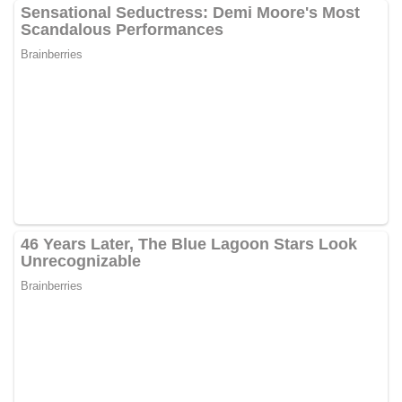
dan kondusif hingga puncak perayaan HUT
Kemerdekaan RI berlangsung.‎‎Wujud Kedekatan
Polri dengan Masyarakat‎Kegiatan sambang Door
to Door System ini merupakan salah satu bentuk
implementasi program Polri Presisi yang
mengedepankan kehadiran dan kedekatan
personel Kepolisian dengan masyarakat. Melalui
kegiatan semacam ini, Bhabinkamtibmas tidak
hanya berperan sebagai penyampai informasi
dan imbauan, tetapi juga sebagai mitra
masyarakat dalam menjaga keamanan lingkungan
secara bersama-sama.‎‎Kehadiran
Bhabinkamtibmas di tengah-tengah warga
diharapkan dapat semakin mempererat
hubungan kemitraan antara Polri dan
masyarakat, sekaligus membangun kesadaran
kolektif warga akan pentingnya menjaga
keamanan, ketertiban, dan kekompakan
lingkungan, khususnya dalam menyambut
momentum bersejarah HUT Kemerdekaan
Republik Indonesia.‎Kegiatan sambang ini
rencananya akan terus dilaksanakan secara rutin