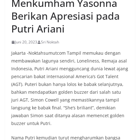
Menkumham Yasonna
menyambut momentum HUT Kemerdekaan RI
Berikan Apresiasi pada
dengan berbagai persiapan di lingkungan
masing-masing.‎Dalam dialog yang berlangsung
akrab, Bhabinkamtibmas menyapa warga,
Putri Ariani
menanyakan kondisi keamanan dan kenyamanan
lingkungan tempat tinggal, serta membuka ruang
Juni 20, 2023
Sri Noktah
komunikasi dua arah agar warga dapat
menyampaikan keluhan maupun informasi terkait
Jakarta -Noktahsumutcom Tampil memukau dengan
situasi kamtibmas di sekitar mereka.‎‎‎Salah satu
membawakan lagunya sendiri, Loneliness, Remaja asal
poin utama yang disampaikan dalam kegiatan
sambang ini adalah imbauan kepada warga untuk
Indonesia, Putri Ariani mengguncang dunia lewat ajang
memasang bendera Merah Putih secara penuh,
pencarian bakat internasional America’s Got Talent
bukan setengah tiang, sebagai bentuk
(AGT). Puteri bukan hanya lolos ke babak selanjutnya,
penghormatan dan rasa cinta tanah air
bahkan mendapatkan golden buzzer dari salah satu
menjelang perayaan HUT Kemerdekaan RI.
Petugas mengingatkan bahwa pemasangan
juri AGT, Simon Cowell yang memastikannya tampil
bendera dengan benar merupakan salah satu
langsung ke babak final. “She’s briliant”, demikian
wujud nyata partisipasi masyarakat dalam
jawaban Simon saat ditanya alasan memencet golden
memperingati hari bersejarah bangsa
buzzer untuk Putri.
Indonesia.‎‎”Kami mengimbau kepada seluruh
warga agar mulai mempersiapkan dan memasang
bendera Merah Putih di depan rumah masing-
Nama Putri kemudian turut mengharumkan bangsa