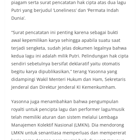
keramaian warga.‎‎Dengan adanya deteksi dini ini,
piagam serta surat pencatatan hak cipta atas dua lagu
diharapkan potensi gangguan keamanan dapat
Putri yang berjudul ‘Loneliness’ dan ‘Permata Indah
diantisipasi sejak awal sehingga situasi di
Dunia’.
Kelurahan Sunggal tetap terjaga aman, tertib,
dan kondusif hingga puncak perayaan HUT
Kemerdekaan RI berlangsung.‎‎Wujud Kedekatan
“Surat pencatatan ini penting karena sebagai bukti
Polri dengan Masyarakat‎Kegiatan sambang Door
awal kepemilikan karya sehingga apabila suatu saat
to Door System ini merupakan salah satu bentuk
terjadi sengketa, sudah jelas dokumen legalnya bahwa
implementasi program Polri Presisi yang
kedua lagu ini adalah milik Putri. Pelindungan hak cipta
mengedepankan kehadiran dan kedekatan
personel Kepolisian dengan masyarakat. Melalui
sendiri sebetulnya bersifat deklaratif yaitu otomatis
kegiatan semacam ini, Bhabinkamtibmas tidak
begitu karya dipublikasikan,” terang Yasonna yang
hanya berperan sebagai penyampai informasi
didampingi Wakil Menteri Hukum dan Ham, Sekretaris
dan imbauan, tetapi juga sebagai mitra
Jenderal dan Direktur Jenderal KI Kemenkumham.
masyarakat dalam menjaga keamanan lingkungan
secara bersama-sama.‎‎Kehadiran
Bhabinkamtibmas di tengah-tengah warga
Yasonna juga menambahkan bahwa pengumpulan
diharapkan dapat semakin mempererat
royalti untuk pencipta lagu dan performer lagu/musik
hubungan kemitraan antara Polri dan
telah memiliki aturan dan sistem melalui Lembaga
masyarakat, sekaligus membangun kesadaran
Manajemen Kolektif Nasional (LMKN). Dia mendorong
kolektif warga akan pentingnya menjaga
keamanan, ketertiban, dan kekompakan
LMKN untuk senantiasa memperluas dan mempererat
lingkungan, khususnya dalam menyambut