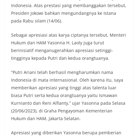
masing secara penuh. Ini adalah bentuk
Indonesia. Atas prestasi yang membanggakan tersebut,
penghormatan kita bersama terhadap
Presiden Jokowi bahkan mengundangnya ke Istana
perjuangan para pahlawan yang telah merebut
pada Rabu silam (14/06).
kemerdekaan,” ujar Aiptu Muliyadi Suraukur saat
berdialog dengan warga.‎‎Ia juga menambahkan
agar warga memperhatikan kondisi bendera yang
Sebagai apresiasi atas karya ciptanya tersebut, Menteri
akan dikibarkan, memastikan bendera dalam
Hukum dan HAM Yasonna H. Laoly juga turut
keadaan bersih, tidak sobek, dan layak untuk
berinisiatif menganugerahkan apresiasi setinggi-
dikibarkan sebagai simbol kehormatan
tingginya kepada Putri dan kedua orangtuanya.
negara.‎‎‎Selain menyampaikan imbauan terkait
bendera, kegiatan sambang DDS ini juga
dimanfaatkan sebagai sarana deteksi dini (early
“Putri Ariani telah berhasil mengharumkan nama
warning) guna mengantisipasi potensi gangguan
Indonesia di mata internasional. Oleh karena itu, saya
keamanan dan ketertiban masyarakat
memberikan apresiasi yang tinggi atas talenta luar
(Kamtibmas) di lingkungan tempat tinggal warga.
biasa Putri serta kedua orangtuanya yaitu Ismawan
Melalui interaksi langsung tersebut,
Bhabinkamtibmas dapat menghimpun informasi
Kurnianto dan Reni Alfianty,” ujar Yasonna pada Selasa
awal terkait situasi sosial, potensi kerawanan,
(20/06/2023), di Graha Pengayoman Kementerian
maupun hal-hal yang dapat mengganggu
Hukum dan HAM, Jakarta Selatan.
kondusivitas wilayah, khususnya menjelang
perayaan HUT Kemerdekaan RI yang biasanya
Apresiasi yang diberikan Yasonna berupa pemberian
diwarnai dengan berbagai kegiatan dan