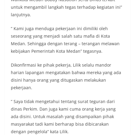
keramaian warga.‎‎Dengan adanya deteksi dini ini,
untuk mengambil langkah tegas terhadap kegiatan ini”
diharapkan potensi gangguan keamanan dapat
lanjutnya.
diantisipasi sejak awal sehingga situasi di
Kelurahan Sunggal tetap terjaga aman, tertib,
dan kondusif hingga puncak perayaan HUT
” Kami juga menduga pekerjaan ini dimiliki oleh
Kemerdekaan RI berlangsung.‎‎Wujud Kedekatan
seseorang yang menjadi salah satu mafia di Kota
Polri dengan Masyarakat‎Kegiatan sambang Door
Medan. Sehingga dengan terang – terangan melawan
to Door System ini merupakan salah satu bentuk
kebijakan Pemerintah Kota Medan” tegasnya.
implementasi program Polri Presisi yang
mengedepankan kehadiran dan kedekatan
personel Kepolisian dengan masyarakat. Melalui
Dikonfirmasi ke pihak pekerja, Lilik selalu mandor
kegiatan semacam ini, Bhabinkamtibmas tidak
harian lapangan mengatakan bahwa mereka yang ada
hanya berperan sebagai penyampai informasi
disini hanya orang yang ditugaskan melakukan
dan imbauan, tetapi juga sebagai mitra
masyarakat dalam menjaga keamanan lingkungan
pekerjaan.
secara bersama-sama.‎‎Kehadiran
Bhabinkamtibmas di tengah-tengah warga
” Saya tidak mengetahui tentang surat teguran dari
diharapkan dapat semakin mempererat
dinas Perkim. Dan juga kami cuma orang kerja yang
hubungan kemitraan antara Polri dan
ada disini. Untuk masalah yang disampaikan pihak
masyarakat, sekaligus membangun kesadaran
kolektif warga akan pentingnya menjaga
masyarakat tadi kami berharap bisa dibicarakan
keamanan, ketertiban, dan kekompakan
dengan pengelola” kata Lilik.