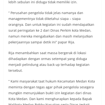
lebih sebulan ini diduga tidak memiliki izin.
masing secara penuh. Ini adalah bentuk
penghormatan kita bersama terhadap
” Perusahan pengelola tidak jelas namanya dan
perjuangan para pahlawan yang telah merebut
kemerdekaan,” ujar Aiptu Muliyadi Suraukur saat
managementnya tidak diketahui siapa – siapa
berdialog dengan warga.‎‎Ia juga menambahkan
orangnya. Dan untuk kegiatan ini sudah mendapatkan
agar warga memperhatikan kondisi bendera yang
surat peringatan ke 2 dari Dinas Perkim kota Medan,
akan dikibarkan, memastikan bendera dalam
namun mereka mengabaikan dan masih melanjutkan
keadaan bersih, tidak sobek, dan layak untuk
dikibarkan sebagai simbol kehormatan
pekerjaannya sampai detik ini” papar Rija.
negara.‎‎‎Selain menyampaikan imbauan terkait
bendera, kegiatan sambang DDS ini juga
Rija menambahkan saat massa bergerak di lokasi
dimanfaatkan sebagai sarana deteksi dini (early
dihadapkan dengan ormas setempat yang diduga
warning) guna mengantisipasi potensi gangguan
menjadi pelindung atau back up terhadap kegiatan
keamanan dan ketertiban masyarakat
(Kamtibmas) di lingkungan tempat tinggal warga.
tersebut.
Melalui interaksi langsung tersebut,
Bhabinkamtibmas dapat menghimpun informasi
” Kami masyarakat taat hukum Kecamatan Medan Kota
awal terkait situasi sosial, potensi kerawanan,
meminta dengan tegas agar pihak pengelola sesegera
maupun hal-hal yang dapat mengganggu
mungkin menunjukkan bukti izin kegiatan dari dinas
kondusivitas wilayah, khususnya menjelang
perayaan HUT Kemerdekaan RI yang biasanya
Kota Medan. Dan kami mengharapkan kepada Bapak
diwarnai dengan berbagai kegiatan dan
Walikota Medan Bobby Nasution serta Dinas terkait