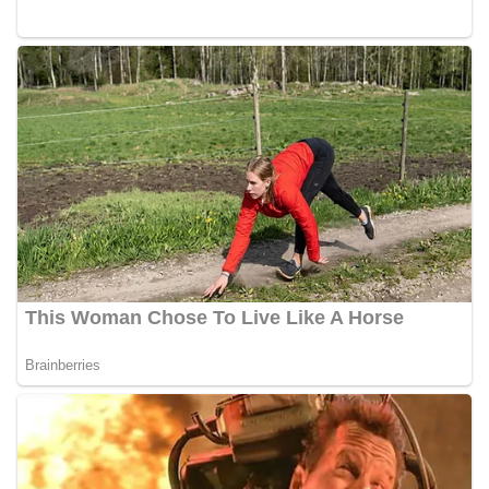
personel Kepolisian dengan masyarakat. Melalui
kegiatan semacam ini, Bhabinkamtibmas tidak
hanya berperan sebagai penyampai informasi
dan imbauan, tetapi juga sebagai mitra
masyarakat dalam menjaga keamanan lingkungan
secara bersama-sama.‎‎Kehadiran
Bhabinkamtibmas di tengah-tengah warga
diharapkan dapat semakin mempererat
hubungan kemitraan antara Polri dan
masyarakat, sekaligus membangun kesadaran
kolektif warga akan pentingnya menjaga
keamanan, ketertiban, dan kekompakan
lingkungan, khususnya dalam menyambut
momentum bersejarah HUT Kemerdekaan
Republik Indonesia.‎Kegiatan sambang ini
rencananya akan terus dilaksanakan secara rutin
oleh Bhabinkamtibmas di wilayah Kelurahan
Sunggal sebagai bagian dari upaya menciptakan
situasi Kamtibmas yang aman dan kondusif,
sekaligus menumbuhkan semangat nasionalisme
warga dalam menyambut Hari Kemerdekaan RI.
Bhabinkamtibmas Polsek Medan Sunggal