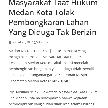
Masyarakat Taat Hukum
oleh warga, yang sebagian besar tengah bersiap
menyambut momentum HUT Kemerdekaan RI
Medan Kota Tolak
dengan berbagai persiapan di lingkungan
masing-masing.‎Dalam dialog yang berlangsung
Pembongkaran Lahan
akrab, Bhabinkamtibmas menyapa warga,
menanyakan kondisi keamanan dan kenyamanan
Yang Diduga Tak Berizin
lingkungan tempat tinggal, serta membuka ruang
komunikasi dua arah agar warga dapat
menyampaikan keluhan maupun informasi terkait
Januari 25, 2024
Sri Noktah
situasi kamtibmas di sekitar mereka.‎‎‎Salah satu
poin utama yang disampaikan dalam kegiatan
Medan Noktahsumutcom| Ratusan massa yang
sambang ini adalah imbauan kepada warga untuk
mengatas namakan “Masyarakat Taat Hukum”
memasang bendera Merah Putih secara penuh,
Kecamatan Medan Kota melakukan aksi menolak
bukan setengah tiang, sebagai bentuk
pembongkaran bangunan yang diduga tidak memiliki
penghormatan dan rasa cinta tanah air
menjelang perayaan HUT Kemerdekaan RI.
izin di Jalan Sisingamangaraja Kelurahan Mesjid
Petugas mengingatkan bahwa pemasangan
Kecamatan Medan Kota (23/01/2024)
bendera dengan benar merupakan salah satu
wujud nyata partisipasi masyarakat dalam
Rija Abdillah selaku Sekretaris Masyarakat Taat Hukum
memperingati hari bersejarah bangsa
Indonesia.‎‎”Kami mengimbau kepada seluruh
Kec.Medan Kota menyampaikan bahwa kegiatan
warga agar mulai mempersiapkan dan memasang
pembongkaran yang sudah dilakukan selama kurang
bendera Merah Putih di depan rumah masing-