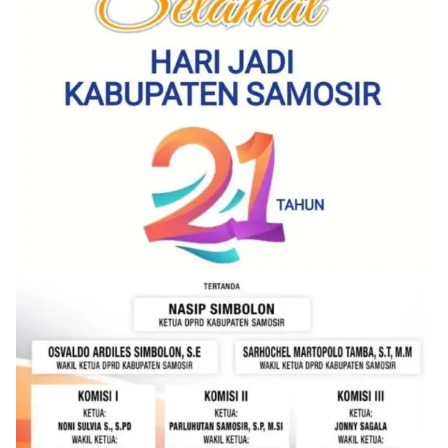
akrab, Bhabinkamtibmas menyapa warga,
menanyakan kondisi keamanan dan kenyamanan
lingkungan tempat tinggal, serta membuka ruang
komunikasi dua arah agar warga dapat
menyampaikan keluhan maupun informasi terkait
situasi kamtibmas di sekitar mereka.‎‎‎Salah satu
poin utama yang disampaikan dalam kegiatan
sambang ini adalah imbauan kepada warga untuk
memasang bendera Merah Putih secara penuh,
bukan setengah tiang, sebagai bentuk
penghormatan dan rasa cinta tanah air
menjelang perayaan HUT Kemerdekaan RI.
Petugas mengingatkan bahwa pemasangan
bendera dengan benar merupakan salah satu
wujud nyata partisipasi masyarakat dalam
memperingati hari bersejarah bangsa
Indonesia.‎‎”Kami mengimbau kepada seluruh
warga agar mulai mempersiapkan dan memasang
bendera Merah Putih di depan rumah masing-
masing secara penuh. Ini adalah bentuk
penghormatan kita bersama terhadap
perjuangan para pahlawan yang telah merebut