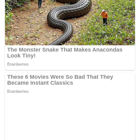
bendera, kegiatan sambang DDS ini juga
dimanfaatkan sebagai sarana deteksi dini (early
warning) guna mengantisipasi potensi gangguan
keamanan dan ketertiban masyarakat
(Kamtibmas) di lingkungan tempat tinggal warga.
Melalui interaksi langsung tersebut,
Bhabinkamtibmas dapat menghimpun informasi
awal terkait situasi sosial, potensi kerawanan,
maupun hal-hal yang dapat mengganggu
kondusivitas wilayah, khususnya menjelang
perayaan HUT Kemerdekaan RI yang biasanya
diwarnai dengan berbagai kegiatan dan
keramaian warga.‎‎Dengan adanya deteksi dini ini,
diharapkan potensi gangguan keamanan dapat
diantisipasi sejak awal sehingga situasi di
Kelurahan Sunggal tetap terjaga aman, tertib,
dan kondusif hingga puncak perayaan HUT
Kemerdekaan RI berlangsung.‎‎Wujud Kedekatan
Polri dengan Masyarakat‎Kegiatan sambang Door
to Door System ini merupakan salah satu bentuk
implementasi program Polri Presisi yang
mengedepankan kehadiran dan kedekatan