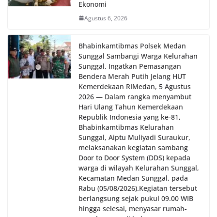
Ekonomi
oleh Bhabinkamtibmas di wilayah Kelurahan
Sunggal sebagai bagian dari upaya menciptakan
Agustus 6, 2026
situasi Kamtibmas yang aman dan kondusif,
sekaligus menumbuhkan semangat nasionalisme
warga dalam menyambut Hari Kemerdekaan RI.
Bhabinkamtibmas Polsek Medan
Sunggal Sambangi Warga Kelurahan
Sunggal, Ingatkan Pemasangan
Bendera Merah Putih Jelang HUT
Kemerdekaan RI‎‎Medan, 5 Agustus
2026 — Dalam rangka menyambut
Hari Ulang Tahun Kemerdekaan
Republik Indonesia yang ke-81,
Bhabinkamtibmas Kelurahan
Sunggal, Aiptu Muliyadi Suraukur,
melaksanakan kegiatan sambang
Door to Door System (DDS) kepada
warga di wilayah Kelurahan Sunggal,
Kecamatan Medan Sunggal, pada
Rabu (05/08/2026).‎‎Kegiatan tersebut
berlangsung sejak pukul 09.00 WIB
hingga selesai, menyasar rumah-