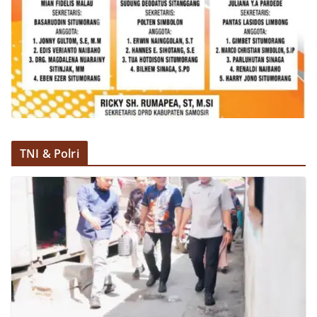
kemerdekaan,” ujar Aiptu Muliyadi Suraukur saat
berdialog dengan warga.‎‎Ia juga menambahkan
agar warga memperhatikan kondisi bendera yang
akan dikibarkan, memastikan bendera dalam
keadaan bersih, tidak sobek, dan layak untuk
dikibarkan sebagai simbol kehormatan
negara.‎‎‎Selain menyampaikan imbauan terkait
bendera, kegiatan sambang DDS ini juga
dimanfaatkan sebagai sarana deteksi dini (early
warning) guna mengantisipasi potensi gangguan
keamanan dan ketertiban masyarakat
TNI & Polri
(Kamtibmas) di lingkungan tempat tinggal warga.
Melalui interaksi langsung tersebut,
Bhabinkamtibmas dapat menghimpun informasi
awal terkait situasi sosial, potensi kerawanan,
maupun hal-hal yang dapat mengganggu
kondusivitas wilayah, khususnya menjelang
perayaan HUT Kemerdekaan RI yang biasanya
diwarnai dengan berbagai kegiatan dan
keramaian warga.‎‎Dengan adanya deteksi dini ini,
diharapkan potensi gangguan keamanan dapat
diantisipasi sejak awal sehingga situasi di
Kelurahan Sunggal tetap terjaga aman, tertib,