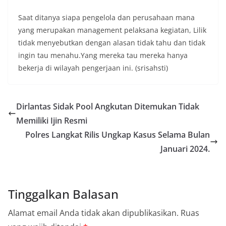
lingkungan, khususnya dalam menyambut
momentum bersejarah HUT Kemerdekaan
Saat ditanya siapa pengelola dan perusahaan mana
Republik Indonesia.‎Kegiatan sambang ini
yang merupakan management pelaksana kegiatan, Lilik
rencananya akan terus dilaksanakan secara rutin
oleh Bhabinkamtibmas di wilayah Kelurahan
tidak menyebutkan dengan alasan tidak tahu dan tidak
Sunggal sebagai bagian dari upaya menciptakan
ingin tau menahu.Yang mereka tau mereka hanya
situasi Kamtibmas yang aman dan kondusif,
bekerja di wilayah pengerjaan ini. (srisahsti)
sekaligus menumbuhkan semangat nasionalisme
warga dalam menyambut Hari Kemerdekaan RI.
Percepat Penanganan Infrastruktur Kota Medan,
Dinas SDABMBK Perkuat Sinergi dengan
Dirlantas Sidak Pool Angkutan Ditemukan Tidak
Kecamatan
Memiliki Ijin Resmi
Ketua DPRD Medan Terima Silaturahmi Kapolres
Belawan, Bahas Narkoba, Kriminalitas hingga
Polres Langkat Rilis Ungkap Kasus Selama Bulan
Potensi Ekonomi
Januari 2024.
Bhabinkamtibmas Polsek Medan Sunggal
Sambangi Warga Kelurahan Sunggal, Ingatkan
Pemasangan Bendera Merah Putih Jelang HUT
Kemerdekaan RI‎‎Medan, 5 Agustus 2026 — Dalam
Tinggalkan Balasan
rangka menyambut Hari Ulang Tahun
Kemerdekaan Republik Indonesia yang ke-81,
Alamat email Anda tidak akan dipublikasikan.
Ruas
Bhabinkamtibmas Kelurahan Sunggal, Aiptu
Muliyadi Suraukur, melaksanakan kegiatan