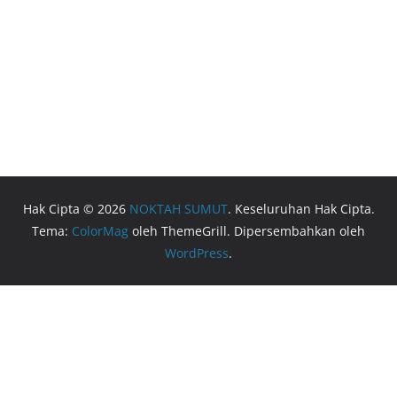
Hak Cipta © 2026
NOKTAH SUMUT
. Keseluruhan Hak Cipta.
Tema:
ColorMag
oleh ThemeGrill. Dipersembahkan oleh
WordPress
.