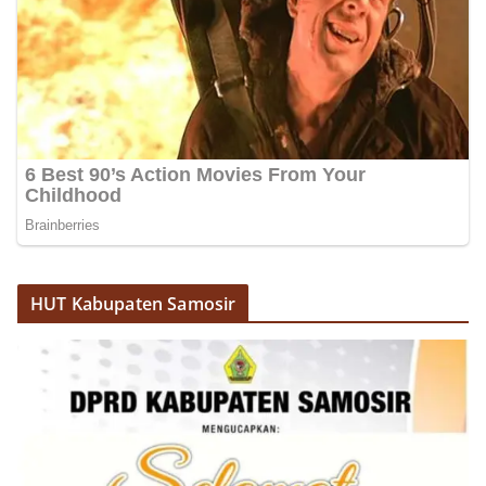
Sambangi Warga Kelurahan Sunggal, Ingatkan
Pemasangan Bendera Merah Putih Jelang HUT
Kemerdekaan RI‎‎Medan, 5 Agustus 2026 — Dalam
rangka menyambut Hari Ulang Tahun
Kemerdekaan Republik Indonesia yang ke-
81noktahsumutcoomBhabinkamtibmas Kelurahan
Sunggal, Aiptu Muliyadi Suraukur, melaksanakan
kegiatan sambang Door to Door System (DDS)
kepada warga di wilayah Kelurahan Sunggal,
Kecamatan Medan Sunggal, pada Rabu
(05/08/2026).‎‎Kegiatan tersebut berlangsung sejak
pukul 09.00 WIB hingga selesai, menyasar rumah-
rumah warga di beberapa lingkungan yang ada di
kelurahan tersebut.‎Sambang Langsung ke Rumah
HUT Kabupaten Samosir
Warga‎Dalam kegiatan ini, Aiptu Muliyadi
Suraukur mendatangi warga secara langsung dari
rumah ke rumah untuk menjalin silaturahmi
sekaligus menyampaikan pesan-pesan
kamtibmas. Kehadiran petugas disambut baik
oleh warga, yang sebagian besar tengah bersiap
menyambut momentum HUT Kemerdekaan RI
dengan berbagai persiapan di lingkungan
masing-masing.‎Dalam dialog yang berlangsung