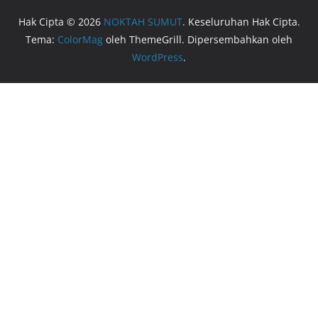
Hak Cipta © 2026
NOKTAH SUMUT
. Keseluruhan Hak Cipta.
Tema:
ColorMag
oleh ThemeGrill. Dipersembahkan oleh
WordPress
.