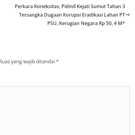
iatan tersebut berlangsung sejak pukul
Perkara Koneksitas, Pidmil Kejati Sumut Tahan 3
 selesai, menyasar rumah-rumah warga
Tersangka Dugaan Korupsi Eradikasi Lahan PT
ungan yang ada di kelurahan
g Langsung ke Rumah Warga‎Dalam
PSU, Kerugian Negara Rp 50, 4 M*
tu Muliyadi Suraukur mendatangi warga
dari rumah ke rumah untuk menjalin
ligus menyampaikan pesan-pesan
iran petugas disambut baik oleh warga,
sar tengah bersiap menyambut
merdekaan RI dengan berbagai
Ruas yang wajib ditandai
*
kungan masing-masing.‎Dalam dialog yang
b, Bhabinkamtibmas menyapa warga,
isi keamanan dan kenyamanan
t tinggal, serta membuka ruang
rah agar warga dapat menyampaikan
formasi terkait situasi kamtibmas di
Salah satu poin utama yang disampaikan
ambang ini adalah imbauan kepada
sang bendera Merah Putih secara
ngah tiang, sebagai bentuk
rasa cinta tanah air menjelang
erdekaan RI. Petugas mengingatkan