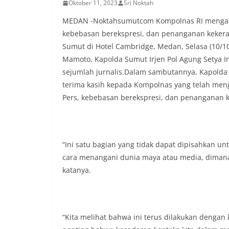
Oktober 11, 2023
Sri Noktah
lingkungan tempa
komunikasi dua a
MEDAN -Noktahsumutcom Kompolnas RI mengada
keluhan maupun in
kebebasan berekspresi, dan penanganan kekerasa
sekitar mereka.‎‎‎
Sumut di Hotel Cambridge, Medan, Selasa (10/10
dalam kegiatan s
warga untuk mema
Mamoto, Kapolda Sumut Irjen Pol Agung Setya I
penuh, bukan sete
sejumlah jurnalis.Dalam sambutannya, Kapolda
penghormatan dan 
terima kasih kepada Kompolnas yang telah men
perayaan HUT Kem
Pers, kebebasan berekspresi, dan penanganan k
bahwa pemasanga
salah satu wujud 
memperingati hari
mengimbau kepada
mempersiapkan d
“Ini satu bagian yang tidak dapat dipisahkan 
depan rumah masi
cara menangani dunia maya atau media, dimana m
bentuk penghorma
para pahlawan ya
katanya.
Aiptu Muliyadi Sur
juga menambahkan
bendera yang aka
dalam keadaan ber
“Kita melihat bahwa ini terus dilakukan dengan 
dikibarkan sebagai