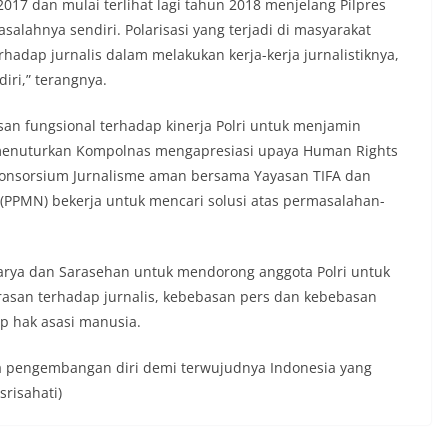
2017 dan mulai terlihat lagi tahun 2018 menjelang Pilpres
ama.‎‎Kehadiran Bhabinkamtibmas di
alahnya sendiri. Polarisasi yang terjadi di masyarakat
rga diharapkan dapat semakin
adap jurnalis dalam melakukan kerja-kerja jurnalistiknya,
gan kemitraan antara Polri dan
ligus membangun kesadaran kolektif
iri,” terangnya.
ngnya menjaga keamanan, ketertiban,
ingkungan, khususnya dalam
an fungsional terhadap kinerja Polri untuk menjamin
tum bersejarah HUT Kemerdekaan
 menuturkan Kompolnas mengapresiasi upaya Human Rights
a.‎Kegiatan sambang ini rencananya akan
onsorsium Jurnalisme aman bersama Yayasan TIFA dan
n secara rutin oleh Bhabinkamtibmas di
 Sunggal sebagai bagian dari upaya
PMN) bekerja untuk mencari solusi atas permasalahan-
asi Kamtibmas yang aman dan kondusif,
buhkan semangat nasionalisme warga
 Hari Kemerdekaan RI.
rya dan Sarasehan untuk mendorong anggota Polri untuk
 Polsek Medan Sunggal Sambangi Warga
l, Ingatkan Pemasangan Bendera Merah
san terhadap jurnalis, kebebasan pers dan kebebasan
Kemerdekaan RI‎‎Medan, 5 Agustus 2026
p hak asasi manusia.
menyambut Hari Ulang Tahun
blik Indonesia yang ke-81,
na pengembangan diri demi terwujudnya Indonesia yang
Kelurahan Sunggal, Aiptu Muliyadi
srisahati)
anakan kegiatan sambang Door to Door
da warga di wilayah Kelurahan Sunggal,
 Sunggal, pada Rabu