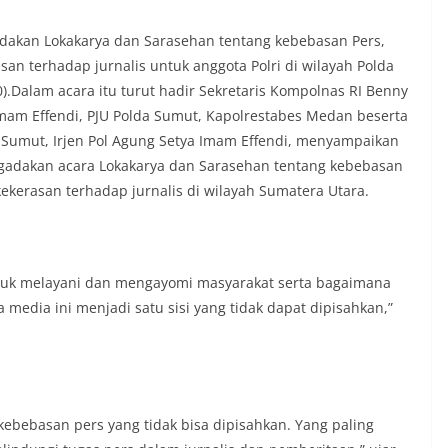
t tinggal, serta membuka ruang
rah agar warga dapat menyampaikan
kan Lokakarya dan Sarasehan tentang kebebasan Pers,
formasi terkait situasi kamtibmas di
n terhadap jurnalis untuk anggota Polri di wilayah Polda
Salah satu poin utama yang disampaikan
).Dalam acara itu turut hadir Sekretaris Kompolnas RI Benny
ambang ini adalah imbauan kepada
sang bendera Merah Putih secara
mam Effendi, PJU Polda Sumut, Kapolrestabes Medan beserta
ngah tiang, sebagai bentuk
 Sumut, Irjen Pol Agung Setya Imam Effendi, menyampaikan
rasa cinta tanah air menjelang
gadakan acara Lokakarya dan Sarasehan tentang kebebasan
erdekaan RI. Petugas mengingatkan
ekerasan terhadap jurnalis di wilayah Sumatera Utara.
n bendera dengan benar merupakan
nyata partisipasi masyarakat dalam
 bersejarah bangsa Indonesia.‎‎”Kami
 seluruh warga agar mulai
an memasang bendera Merah Putih di
untuk melayani dan mengayomi masyarakat serta bagaimana
ng-masing secara penuh. Ini adalah
edia ini menjadi satu sisi yang tidak dapat dipisahkan,”
tan kita bersama terhadap perjuangan
ng telah merebut kemerdekaan,” ujar
aukur saat berdialog dengan warga.‎‎Ia
 agar warga memperhatikan kondisi
n dikibarkan, memastikan bendera
sih, tidak sobek, dan layak untuk
kebebasan pers yang tidak bisa dipisahkan. Yang paling
 simbol kehormatan negara.‎‎‎Selain