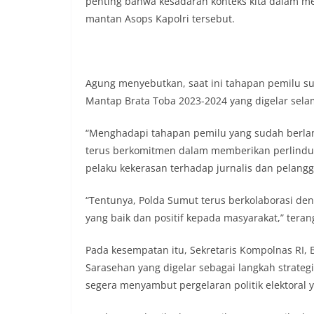
penting bahwa kesadaran konteks kita dalam mel
menyampaikan imb
sambang DDS ini 
mantan Asops Kapolri tersebut.
deteksi dini (earl
gangguan keamana
(Kamtibmas) di li
interaksi langsun
Agung menyebutkan, saat ini tahapan pemilu s
menghimpun informa
Mantap Brata Toba 2023-2024 yang digelar selam
kerawanan, maupu
kondusivitas wil
Kemerdekaan RI y
“Menghadapi tahapan pemilu yang sudah berlang
kegiatan dan kera
terus berkomitmen dalam memberikan perlindu
ini, diharapkan 
pelaku kekerasan terhadap jurnalis dan pelang
diantisipasi sejak
Sunggal tetap ter
puncak perayaan 
“Tentunya, Polda Sumut terus berkolaborasi de
Kedekatan Polri 
yang baik dan positif kepada masyarakat,” tera
Door to Door Syst
implementasi pro
Pada kesempatan itu, Sekretaris Kompolnas RI
kehadiran dan ke
Sarasehan yang digelar sebagai langkah strateg
masyarakat. Melal
Bhabinkamtibmas 
segera menyambut pergelaran politik elektoral
penyampai informa
mitra masyarakat