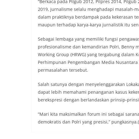
“Berkaca pada Pilgub 2012, Pilpres 2014, Pilgub 
secara bersama-s
2019, jurnalisme selalu menghadapi masalah-mas
tengah-tengah wa
dalam praktiknya berdampak pada kekerasan terh
mempererat hubun
masyarakat, seka
maupun terhadap karya-karya jurnalistik itu send
warga akan penti
dan kekompakan l
Sebagai lembaga yang memiliki fungsi pengawas
menyambut momen
profesionalisme dan kemandirian Polri, Benny
Republik Indonesi
Working Group (HRWG) yang tergabung dalam K
terus dilaksanaka
wilayah Kelurahan
Perhimpunan Pengembangan Media Nusantara (P
menciptakan situ
permasalahan tersebut.
sekaligus menum
dalam menyambut
Salah satunya dengan menyelenggarakan Lokaka
Bhabinkamtibmas
Kelurahan Sungga
dapat lebih memahami penanganan kasus kekera
Putih Jelang HUT 
berekspresi dengan berlandaskan prinsip-prinsi
— Dalam rangka 
Kemerdekaan Repu
“Mari kita maksimalkan forum ini sebagai sara
Bhabinkamtibmas 
demokratis dan Polri yang presisi,” pungkasnya.(
Suraukur, melaks
System (DDS) kepa
Kecamatan Medan