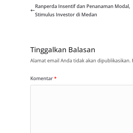
(05/08/2026).‎‎Keg
Ranperda Insentif dan Penanaman Modal,
09.00 WIB hingga
Stimulus Investor di Medan
di beberapa lingk
tersebut.‎Samban
kegiatan ini, Aip
secara langsung 
silaturahmi seka
kamtibmas. Kehad
Tinggalkan Balasan
yang sebagian be
momentum HUT Ke
Alamat email Anda tidak akan dipublikasikan.
persiapan di ling
berlangsung akra
menanyakan kond
Komentar
*
lingkungan tempa
komunikasi dua a
keluhan maupun in
sekitar mereka.‎‎‎
dalam kegiatan s
warga untuk mema
penuh, bukan sete
penghormatan dan 
perayaan HUT Kem