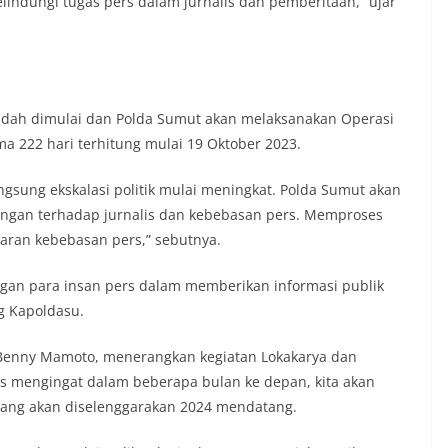
indungi tugas pers dalam jurnalis dan pemberitaan,” ujar
auan terkait bendera, kegiatan
juga dimanfaatkan sebagai sarana
y warning) guna mengantisipasi potensi
n dan ketertiban masyarakat
ngkungan tempat tinggal warga. Melalui
g tersebut, Bhabinkamtibmas dapat
udah dimulai dan Polda Sumut akan melaksanakan Operasi
si awal terkait situasi sosial, potensi
a 222 hari terhitung mulai 19 Oktober 2023.
n hal-hal yang dapat mengganggu
ayah, khususnya menjelang perayaan HUT
ang biasanya diwarnai dengan berbagai
sung ekskalasi politik mulai meningkat. Polda Sumut akan
maian warga.‎‎Dengan adanya deteksi dini
ngan terhadap jurnalis dan kebebasan pers. Memproses
potensi gangguan keamanan dapat
garan kebebasan pers,” sebutnya.
 awal sehingga situasi di Kelurahan
jaga aman, tertib, dan kondusif hingga
HUT Kemerdekaan RI berlangsung.‎‎Wujud
ngan para insan pers dalam memberikan informasi publik
dengan Masyarakat‎Kegiatan sambang
ng Kapoldasu.
em ini merupakan salah satu bentuk
gram Polri Presisi yang mengedepankan
, Benny Mamoto, menerangkan kegiatan Lokakarya dan
dekatan personel Kepolisian dengan
is mengingat dalam beberapa bulan ke depan, kita akan
ui kegiatan semacam ini,
tidak hanya berperan sebagai
 yang akan diselenggarakan 2024 mendatang.
si dan imbauan, tetapi juga sebagai
 dalam menjaga keamanan lingkungan