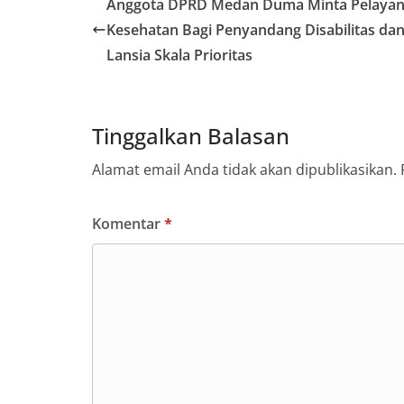
Anggota DPRD Medan Duma Minta Pelaya
penyampai informa
Kesehatan Bagi Penyandang Disabilitas da
mitra masyarakat
secara bersama-s
Lansia Skala Prioritas
tengah-tengah wa
mempererat hubun
masyarakat, seka
warga akan penti
Tinggalkan Balasan
dan kekompakan l
menyambut momen
Alamat email Anda tidak akan dipublikasikan.
Republik Indonesi
terus dilaksanaka
wilayah Kelurahan
Komentar
*
menciptakan situ
sekaligus menum
dalam menyambut
Satres Narkoba P
Sabu, Sita 19,60 
Asahan Amankan P
Barang Bukti
Ini Alasan Plh Se
Segera Dievaluasi
Percepat Penangan