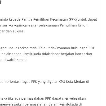
m
b, Bhabinkamtibmas menyapa warga,
isi keamanan dan kenyamanan
t tinggal, serta membuka ruang
rah agar warga dapat menyampaikan
ta kepada Panitia Pemilihan Kecamatan (PPK) untuk dapat
formasi terkait situasi kamtibmas di
 unsur Forkopimcam agar pelaksanaan Pemulihan Umum
Salah satu poin utama yang disampaikan
car dan sukses.
ambang ini adalah imbauan kepada
sang bendera Merah Putih secara
ngah tiang, sebagai bentuk
rasa cinta tanah air menjelang
ngan unsur Forkopimda. Kalau tidak nyaman hubungan PPK
erdekaan RI. Petugas mengingatkan
pelaksanaan Pemilukada tidak dapat berjalan lancar dan
n bendera dengan benar merupakan
nyata partisipasi masyarakat dalam
n diwakili Kepala
 bersejarah bangsa Indonesia.‎‎”Kami
 seluruh warga agar mulai
an memasang bendera Merah Putih di
ng-masing secara penuh. Ini adalah
an orientasi tugas PPK yang digelar KPU Kota Medan di
tan kita bersama terhadap perjuangan
ng telah merebut kemerdekaan,” ujar
aukur saat berdialog dengan warga.‎‎Ia
 agar warga memperhatikan kondisi
maka jika ada permasalahan PPK dapat menyelesaikan
n dikibarkan, memastikan bendera
t menyelesaikan permasalahan dalam Pemilukada di