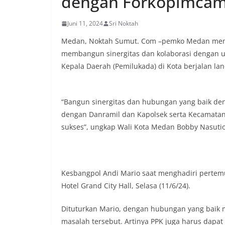
dengan Forkopimca
berlangsung akra
menanyakan kond
Juni 11, 2024
Sri Noktah
lingkungan tempa
komunikasi dua a
Medan, Noktah Sumut. Com –pemko Medan memin
keluhan maupun in
membangun sinergitas dan kolaborasi dengan
sekitar mereka.‎‎‎
Kepala Daerah (Pemilukada) di Kota berjalan lan
dalam kegiatan s
warga untuk mema
penuh, bukan sete
penghormatan dan 
“Bangun sinergitas dan hubungan yang baik de
perayaan HUT Kem
dengan Danramil dan Kapolsek serta Kecamatan 
bahwa pemasanga
salah satu wujud 
sukses”, ungkap Wali Kota Medan Bobby Nasutio
memperingati hari
mengimbau kepada
mempersiapkan d
depan rumah masi
Kesbangpol Andi Mario saat menghadiri pertemu
bentuk penghorma
Hotel Grand City Hall, Selasa (11/6/24).
para pahlawan ya
Aiptu Muliyadi Sur
juga menambahkan
Dituturkan Mario, dengan hubungan yang baik 
bendera yang aka
masalah tersebut. Artinya PPK juga harus dapa