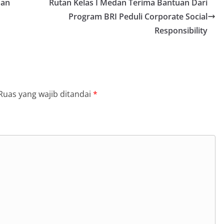
nan
Rutan Kelas I Medan Terima Bantuan Dari
si dan imbauan, tetapi juga sebagai
n
Program BRI Peduli Corporate Social
 dalam menjaga keamanan lingkungan
ama.‎‎Kehadiran Bhabinkamtibmas di
Responsibility
rga diharapkan dapat semakin
gan kemitraan antara Polri dan
ligus membangun kesadaran kolektif
ngnya menjaga keamanan, ketertiban,
ingkungan, khususnya dalam
tum bersejarah HUT Kemerdekaan
Ruas yang wajib ditandai
*
a.‎Kegiatan sambang ini rencananya akan
n secara rutin oleh Bhabinkamtibmas di
 Sunggal sebagai bagian dari upaya
asi Kamtibmas yang aman dan kondusif,
buhkan semangat nasionalisme warga
 Hari Kemerdekaan RI.
olres Asahan Amankan Pria Pengedar
Gram Barang Satres Narkoba Polres
ria Pengedar Sabu, Sita 19,60 Gram
kda Medan Sarankan Jhon Ester Lase
an Infrastruktur Kota Medan, Dinas