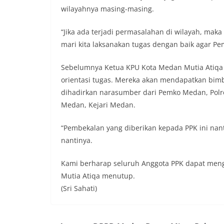
dalam keadaan ber
wilayahnya masing-masing.
dikibarkan sebagai
menyampaikan imb
“Jika ada terjadi permasalahan di wilayah, ma
sambang DDS ini 
deteksi dini (earl
mari kita laksanakan tugas dengan baik agar Pem
gangguan keamana
(Kamtibmas) di li
Sebelumnya Ketua KPU Kota Medan Mutia Atiqa
interaksi langsun
orientasi tugas. Mereka akan mendapatkan bimbi
menghimpun informa
kerawanan, maupu
dihadirkan narasumber dari Pemko Medan, Pol
kondusivitas wil
Medan, Kejari Medan.
Kemerdekaan RI y
kegiatan dan kera
“Pembekalan yang diberikan kepada PPK ini na
ini, diharapkan 
nantinya.
diantisipasi sejak
Sunggal tetap ter
puncak perayaan 
Kami berharap seluruh Anggota PPK dapat mengik
Kedekatan Polri 
Mutia Atiqa menutup.
Door to Door Syst
(Sri Sahati)
implementasi pro
kehadiran dan ke
masyarakat. Melal
Bhabinkamtibmas 