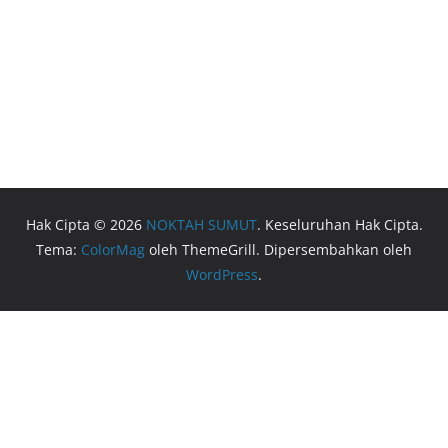
Hak Cipta © 2026
NOKTAH SUMUT
. Keseluruhan Hak Cipta.
Tema:
ColorMag
oleh ThemeGrill. Dipersembahkan oleh
WordPress
.