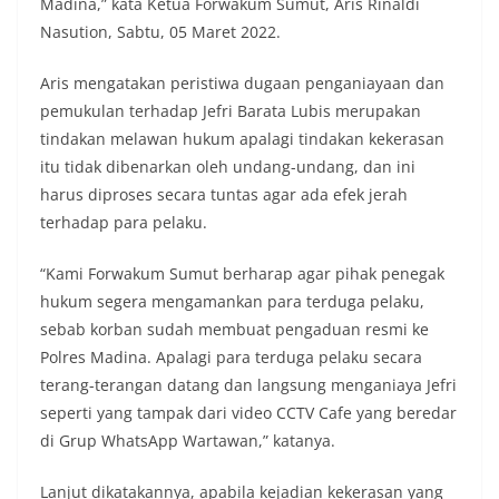
Madina,” kata Ketua Forwakum Sumut, Aris Rinaldi
masing secara penuh. Ini adalah bentuk
Nasution, Sabtu, 05 Maret 2022.
penghormatan kita bersama terhadap
perjuangan para pahlawan yang telah merebut
kemerdekaan,” ujar Aiptu Muliyadi Suraukur saat
Aris mengatakan peristiwa dugaan penganiayaan dan
berdialog dengan warga.‎‎Ia juga menambahkan
pemukulan terhadap Jefri Barata Lubis merupakan
agar warga memperhatikan kondisi bendera yang
tindakan melawan hukum apalagi tindakan kekerasan
akan dikibarkan, memastikan bendera dalam
itu tidak dibenarkan oleh undang-undang, dan ini
keadaan bersih, tidak sobek, dan layak untuk
dikibarkan sebagai simbol kehormatan
harus diproses secara tuntas agar ada efek jerah
negara.‎‎‎Selain menyampaikan imbauan terkait
terhadap para pelaku.
bendera, kegiatan sambang DDS ini juga
dimanfaatkan sebagai sarana deteksi dini (early
“Kami Forwakum Sumut berharap agar pihak penegak
warning) guna mengantisipasi potensi gangguan
hukum segera mengamankan para terduga pelaku,
keamanan dan ketertiban masyarakat
(Kamtibmas) di lingkungan tempat tinggal warga.
sebab korban sudah membuat pengaduan resmi ke
Melalui interaksi langsung tersebut,
Polres Madina. Apalagi para terduga pelaku secara
Bhabinkamtibmas dapat menghimpun informasi
terang-terangan datang dan langsung menganiaya Jefri
awal terkait situasi sosial, potensi kerawanan,
seperti yang tampak dari video CCTV Cafe yang beredar
maupun hal-hal yang dapat mengganggu
kondusivitas wilayah, khususnya menjelang
di Grup WhatsApp Wartawan,” katanya.
perayaan HUT Kemerdekaan RI yang biasanya
diwarnai dengan berbagai kegiatan dan
Lanjut dikatakannya, apabila kejadian kekerasan yang