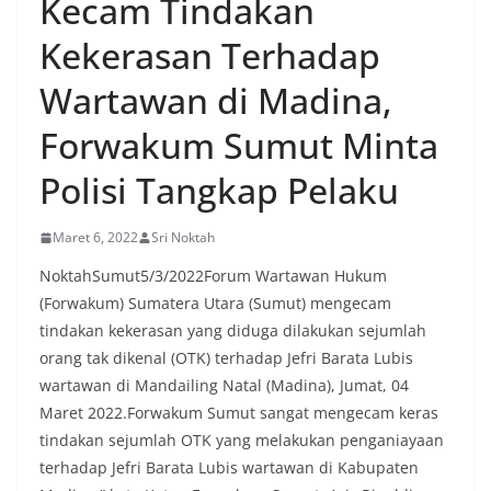
Kecam Tindakan
oleh warga, yang sebagian besar tengah bersiap
menyambut momentum HUT Kemerdekaan RI
Kekerasan Terhadap
dengan berbagai persiapan di lingkungan
masing-masing.‎Dalam dialog yang berlangsung
Wartawan di Madina,
akrab, Bhabinkamtibmas menyapa warga,
menanyakan kondisi keamanan dan kenyamanan
Forwakum Sumut Minta
lingkungan tempat tinggal, serta membuka ruang
komunikasi dua arah agar warga dapat
Polisi Tangkap Pelaku
menyampaikan keluhan maupun informasi terkait
situasi kamtibmas di sekitar mereka.‎‎‎Salah satu
poin utama yang disampaikan dalam kegiatan
Maret 6, 2022
Sri Noktah
sambang ini adalah imbauan kepada warga untuk
memasang bendera Merah Putih secara penuh,
NoktahSumut5/3/2022Forum Wartawan Hukum
bukan setengah tiang, sebagai bentuk
(Forwakum) Sumatera Utara (Sumut) mengecam
penghormatan dan rasa cinta tanah air
tindakan kekerasan yang diduga dilakukan sejumlah
menjelang perayaan HUT Kemerdekaan RI.
Petugas mengingatkan bahwa pemasangan
orang tak dikenal (OTK) terhadap Jefri Barata Lubis
bendera dengan benar merupakan salah satu
wartawan di Mandailing Natal (Madina), Jumat, 04
wujud nyata partisipasi masyarakat dalam
Maret 2022.F
orwakum Sumut sangat mengecam keras
memperingati hari bersejarah bangsa
tindakan sejumlah OTK yang melakukan penganiayaan
Indonesia.‎‎”Kami mengimbau kepada seluruh
warga agar mulai mempersiapkan dan memasang
terhadap Jefri Barata Lubis wartawan di Kabupaten
bendera Merah Putih di depan rumah masing-