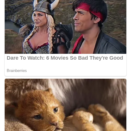
Bhabinkamtibmas di tengah-tengah warga
diharapkan dapat semakin mempererat
hubungan kemitraan antara Polri dan
masyarakat, sekaligus membangun kesadaran
kolektif warga akan pentingnya menjaga
keamanan, ketertiban, dan kekompakan
lingkungan, khususnya dalam menyambut
momentum bersejarah HUT Kemerdekaan
Republik Indonesia.‎Kegiatan sambang ini
rencananya akan terus dilaksanakan secara rutin
oleh Bhabinkamtibmas di wilayah Kelurahan
Sunggal sebagai bagian dari upaya menciptakan
situasi Kamtibmas yang aman dan kondusif,
sekaligus menumbuhkan semangat nasionalisme
warga dalam menyambut Hari Kemerdekaan RI.
Percepat Penanganan Infrastruktur Kota Medan,
Dinas SDABMBK Perkuat Sinergi dengan
Kecamatan
Ketua DPRD Medan Terima Silaturahmi Kapolres
Belawan, Bahas Narkoba, Kriminalitas hingga
Potensi Ekonomi
Bhabinkamtibmas Polsek Medan Sunggal
Sambangi Warga Kelurahan Sunggal, Ingatkan