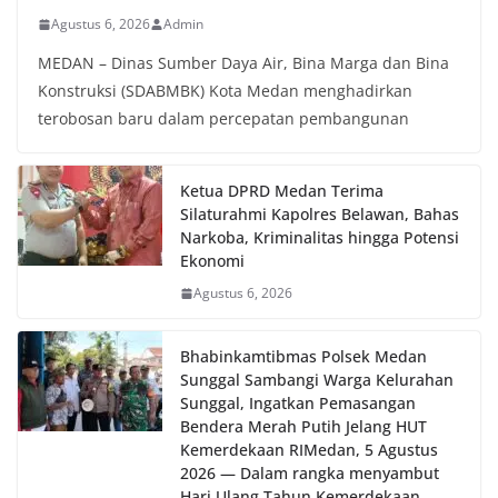
oleh Bhabinkamtibmas di wilayah Kelurahan
Agustus 6, 2026
Admin
Sunggal sebagai bagian dari upaya menciptakan
situasi Kamtibmas yang aman dan kondusif,
MEDAN – Dinas Sumber Daya Air, Bina Marga dan Bina
sekaligus menumbuhkan semangat nasionalisme
Konstruksi (SDABMBK) Kota Medan menghadirkan
warga dalam menyambut Hari Kemerdekaan RI.
terobosan baru dalam percepatan pembangunan
Ketua DPRD Medan Terima
Silaturahmi Kapolres Belawan, Bahas
Narkoba, Kriminalitas hingga Potensi
Ekonomi
Agustus 6, 2026
Bhabinkamtibmas Polsek Medan
Sunggal Sambangi Warga Kelurahan
Sunggal, Ingatkan Pemasangan
Bendera Merah Putih Jelang HUT
Kemerdekaan RI‎‎Medan, 5 Agustus
2026 — Dalam rangka menyambut
Hari Ulang Tahun Kemerdekaan