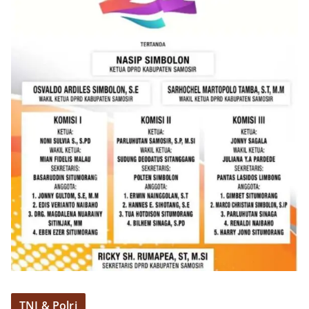
kemerdekaan,” ujar Aiptu Muliyadi Suraukur saat
berdialog dengan warga.‎‎Ia juga menambahkan
agar warga memperhatikan kondisi bendera yang
akan dikibarkan, memastikan bendera dalam
keadaan bersih, tidak sobek, dan layak untuk
dikibarkan sebagai simbol kehormatan
negara.‎‎‎Selain menyampaikan imbauan terkait
bendera, kegiatan sambang DDS ini juga
dimanfaatkan sebagai sarana deteksi dini (early
warning) guna mengantisipasi potensi gangguan
keamanan dan ketertiban masyarakat
(Kamtibmas) di lingkungan tempat tinggal warga.
Melalui interaksi langsung tersebut,
Bhabinkamtibmas dapat menghimpun informasi
awal terkait situasi sosial, potensi kerawanan,
maupun hal-hal yang dapat mengganggu
kondusivitas wilayah, khususnya menjelang
perayaan HUT Kemerdekaan RI yang biasanya
diwarnai dengan berbagai kegiatan dan
keramaian warga.‎‎Dengan adanya deteksi dini ini,
diharapkan potensi gangguan keamanan dapat
diantisipasi sejak awal sehingga situasi di
TNI & Polri
Kelurahan Sunggal tetap terjaga aman, tertib,