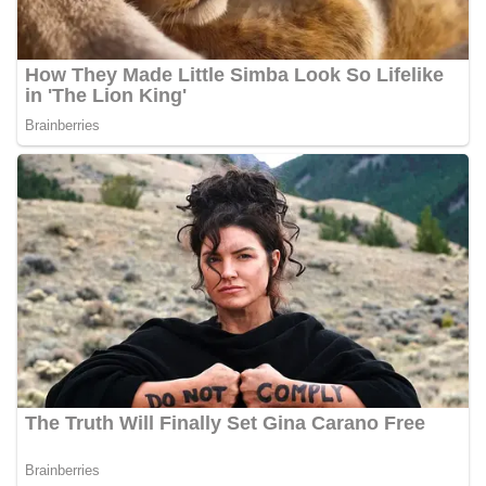
Pemasangan Bendera Merah Putih Jelang HUT
Kemerdekaan RI‎‎Medan, 5 Agustus 2026 — Dalam
rangka menyambut Hari Ulang Tahun
Kemerdekaan Republik Indonesia yang ke-81,
Bhabinkamtibmas Kelurahan Sunggal, Aiptu
Muliyadi Suraukur, melaksanakan kegiatan
sambang Door to Door System (DDS) kepada
warga di wilayah Kelurahan Sunggal, Kecamatan
Medan Sunggal, pada Rabu (05/08/2026).‎‎Kegiatan
tersebut berlangsung sejak pukul 09.00 WIB
hingga selesai, menyasar rumah-rumah warga di
beberapa lingkungan yang ada di kelurahan
tersebut.‎Sambang Langsung ke Rumah
Warga‎Dalam kegiatan ini, Aiptu Muliyadi
Suraukur mendatangi warga secara langsung dari
rumah ke rumah untuk menjalin silaturahmi
sekaligus menyampaikan pesan-pesan
kamtibmas. Kehadiran petugas disambut baik
oleh warga, yang sebagian besar tengah bersiap
menyambut momentum HUT Kemerdekaan RI
dengan berbagai persiapan di lingkungan
masing-masing.‎Dalam dialog yang berlangsung