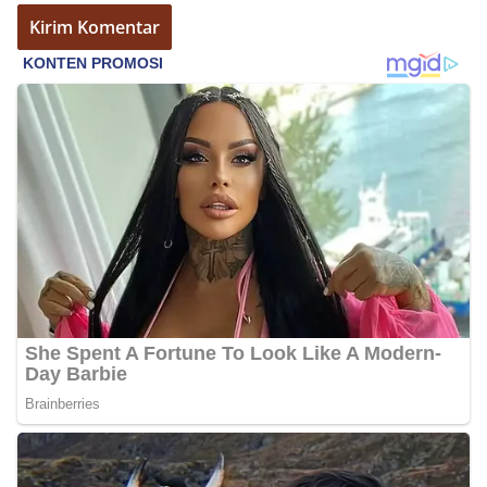
Bhabinkamtibmas dapat menghimpun informasi
awal terkait situasi sosial, potensi kerawanan,
maupun hal-hal yang dapat mengganggu
kondusivitas wilayah, khususnya menjelang
perayaan HUT Kemerdekaan RI yang biasanya
diwarnai dengan berbagai kegiatan dan
keramaian warga.‎‎Dengan adanya deteksi dini ini,
diharapkan potensi gangguan keamanan dapat
diantisipasi sejak awal sehingga situasi di
Kelurahan Sunggal tetap terjaga aman, tertib,
dan kondusif hingga puncak perayaan HUT
Kemerdekaan RI berlangsung.‎‎Wujud Kedekatan
Polri dengan Masyarakat‎Kegiatan sambang Door
to Door System ini merupakan salah satu bentuk
implementasi program Polri Presisi yang
mengedepankan kehadiran dan kedekatan
personel Kepolisian dengan masyarakat. Melalui
kegiatan semacam ini, Bhabinkamtibmas tidak
hanya berperan sebagai penyampai informasi
dan imbauan, tetapi juga sebagai mitra
masyarakat dalam menjaga keamanan lingkungan
secara bersama-sama.‎‎Kehadiran