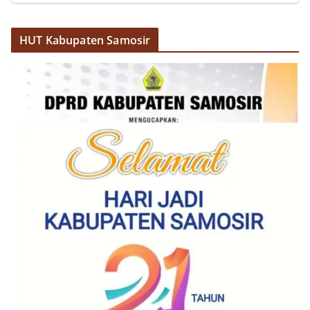
akrab, Bhabinkamtibmas menyapa warga,
menanyakan kondisi keamanan dan kenyamanan
lingkungan tempat tinggal, serta membuka ruang
HUT Kabupaten Samosir
komunikasi dua arah agar warga dapat
menyampaikan keluhan maupun informasi terkait
situasi kamtibmas di sekitar mereka.‎‎‎Salah satu
poin utama yang disampaikan dalam kegiatan
sambang ini adalah imbauan kepada warga untuk
memasang bendera Merah Putih secara penuh,
bukan setengah tiang, sebagai bentuk
penghormatan dan rasa cinta tanah air
menjelang perayaan HUT Kemerdekaan RI.
Petugas mengingatkan bahwa pemasangan
bendera dengan benar merupakan salah satu
wujud nyata partisipasi masyarakat dalam
memperingati hari bersejarah bangsa
Indonesia.‎‎”Kami mengimbau kepada seluruh
warga agar mulai mempersiapkan dan memasang
bendera Merah Putih di depan rumah masing-
masing secara penuh. Ini adalah bentuk
penghormatan kita bersama terhadap
perjuangan para pahlawan yang telah merebut