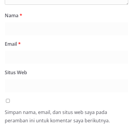
Petugas mengingatkan bahwa pemasangan
bendera dengan benar merupakan salah satu
wujud nyata partisipasi masyarakat dalam
Nama
*
memperingati hari bersejarah bangsa
Indonesia.‎‎”Kami mengimbau kepada seluruh
warga agar mulai mempersiapkan dan memasang
bendera Merah Putih di depan rumah masing-
masing secara penuh. Ini adalah bentuk
Email
*
penghormatan kita bersama terhadap
perjuangan para pahlawan yang telah merebut
kemerdekaan,” ujar Aiptu Muliyadi Suraukur saat
berdialog dengan warga.‎‎Ia juga menambahkan
agar warga memperhatikan kondisi bendera yang
Situs Web
akan dikibarkan, memastikan bendera dalam
keadaan bersih, tidak sobek, dan layak untuk
dikibarkan sebagai simbol kehormatan
negara.‎‎‎Selain menyampaikan imbauan terkait
bendera, kegiatan sambang DDS ini juga
dimanfaatkan sebagai sarana deteksi dini (early
Simpan nama, email, dan situs web saya pada
warning) guna mengantisipasi potensi gangguan
keamanan dan ketertiban masyarakat
peramban ini untuk komentar saya berikutnya.
(Kamtibmas) di lingkungan tempat tinggal warga.
Melalui interaksi langsung tersebut,