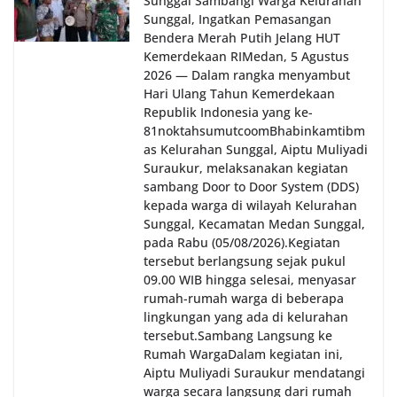
Sunggal Sambangi Warga Kelurahan
Sunggal, Ingatkan Pemasangan
Bendera Merah Putih Jelang HUT
Kemerdekaan RI‎‎Medan, 5 Agustus
2026 — Dalam rangka menyambut
Hari Ulang Tahun Kemerdekaan
Republik Indonesia yang ke-
81noktahsumutcoomBhabinkamtibm
as Kelurahan Sunggal, Aiptu Muliyadi
Suraukur, melaksanakan kegiatan
sambang Door to Door System (DDS)
kepada warga di wilayah Kelurahan
Sunggal, Kecamatan Medan Sunggal,
pada Rabu (05/08/2026).‎‎Kegiatan
tersebut berlangsung sejak pukul
09.00 WIB hingga selesai, menyasar
rumah-rumah warga di beberapa
lingkungan yang ada di kelurahan
tersebut.‎Sambang Langsung ke
Rumah Warga‎Dalam kegiatan ini,
Aiptu Muliyadi Suraukur mendatangi
warga secara langsung dari rumah