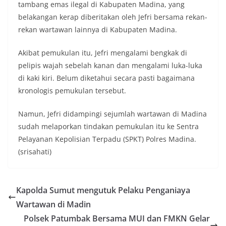
tambang emas ilegal di Kabupaten Madina, yang
momentum bersejarah HUT Kemerdekaan
belakangan kerap diberitakan oleh Jefri bersama rekan-
Republik Indonesia.‎Kegiatan sambang ini
rencananya akan terus dilaksanakan secara rutin
rekan wartawan lainnya di Kabupaten Madina.
oleh Bhabinkamtibmas di wilayah Kelurahan
Sunggal sebagai bagian dari upaya menciptakan
Akibat pemukulan itu, Jefri mengalami bengkak di
situasi Kamtibmas yang aman dan kondusif,
pelipis wajah sebelah kanan dan mengalami luka-luka
sekaligus menumbuhkan semangat nasionalisme
di kaki kiri. Belum diketahui secara pasti bagaimana
warga dalam menyambut Hari Kemerdekaan RI.
Bhabinkamtibmas Polsek Medan Sunggal
kronologis pemukulan tersebut.
Sambangi Warga Kelurahan Sunggal, Ingatkan
Pemasangan Bendera Merah Putih Jelang HUT
Namun, Jefri didampingi sejumlah wartawan di Madina
Kemerdekaan RI‎‎Medan, 5 Agustus 2026 — Dalam
sudah melaporkan tindakan pemukulan itu ke Sentra
rangka menyambut Hari Ulang Tahun
Pelayanan Kepolisian Terpadu (SPKT) Polres Madina.
Kemerdekaan Republik Indonesia yang ke-81,
Bhabinkamtibmas Kelurahan Sunggal, Aiptu
(srisahati)
Muliyadi Suraukur, melaksanakan kegiatan
sambang Door to Door System (DDS) kepada
warga di wilayah Kelurahan Sunggal, Kecamatan
Kapolda Sumut mengutuk Pelaku Penganiaya
Medan Sunggal, pada Rabu (05/08/2026).‎‎Kegiatan
tersebut berlangsung sejak pukul 09.00 WIB
Wartawan di Madin
hingga selesai, menyasar rumah-rumah warga di
Polsek Patumbak Bersama MUI dan FMKN Gelar
beberapa lingkungan yang ada di kelurahan