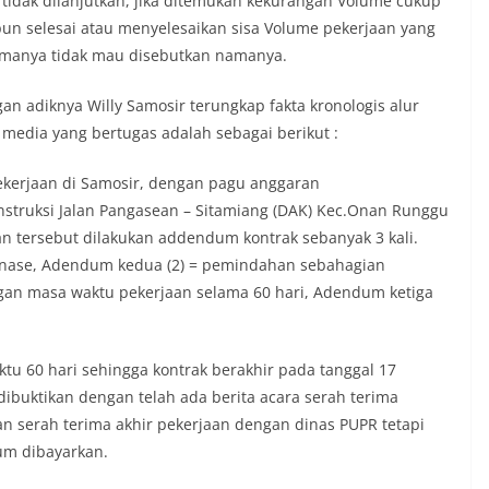
 tidak dilanjutkan, jika ditemukan kekurangan Volume cukup
 dalam menjaga keamanan lingkungan
un selesai atau menyelesaikan sisa Volume pekerjaan yang
ama.‎‎Kehadiran Bhabinkamtibmas di
namanya tidak mau disebutkan namanya.
rga diharapkan dapat semakin
gan kemitraan antara Polri dan
n adiknya Willy Samosir terungkap fakta kronologis alur
ligus membangun kesadaran kolektif
ngnya menjaga keamanan, ketertiban,
media yang bertugas adalah sebagai berikut :
ingkungan, khususnya dalam
tum bersejarah HUT Kemerdekaan
ekerjaan di Samosir, dengan pagu anggaran
a.‎Kegiatan sambang ini rencananya akan
struksi Jalan Pangasean – Sitamiang (DAK) Kec.Onan Runggu
n secara rutin oleh Bhabinkamtibmas di
 Sunggal sebagai bagian dari upaya
 tersebut dilakukan addendum kontrak sebanyak 3 kali.
asi Kamtibmas yang aman dan kondusif,
inase, Adendum kedua (2) = pemindahan sebahagian
buhkan semangat nasionalisme warga
angan masa waktu pekerjaan selama 60 hari, Adendum ketiga
 Hari Kemerdekaan RI.
olres Asahan Amankan Pria Pengedar
Gram Barang Satres Narkoba Polres
ria Pengedar Sabu, Sita 19,60 Gram
u 60 hari sehingga kontrak berakhir pada tanggal 17
dibuktikan dengan telah ada berita acara serah terima
kda Medan Sarankan Jhon Ester Lase
an serah terima akhir pekerjaan dengan dinas PUPR tetapi
lum dibayarkan.
an Infrastruktur Kota Medan, Dinas
Sinergi dengan Kecamatan