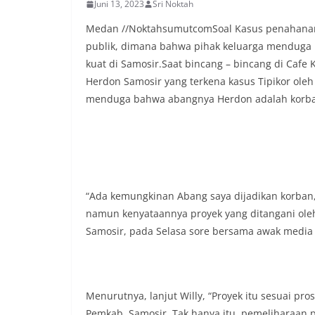
Juni 13, 2023
Sri Noktah
menanyakan kond
lingkungan tempa
Medan //NoktahsumutcomSoal Kasus penahanan
komunikasi dua a
publik, dimana bahwa pihak keluarga menduga kas
keluhan maupun in
kuat di Samosir.Saat bincang – bincang di Cafe 
sekitar mereka.‎‎‎
dalam kegiatan s
Herdon Samosir yang terkena kasus Tipikor oleh
warga untuk mema
menduga bahwa abangnya Herdon adalah korban y
penuh, bukan sete
penghormatan dan 
perayaan HUT Kem
bahwa pemasanga
salah satu wujud 
memperingati hari
mengimbau kepada
“Ada kemungkinan Abang saya dijadikan korban, 
mempersiapkan d
namun kenyataannya proyek yang ditangani oleh 
depan rumah masi
Samosir, pada Selasa sore bersama awak media 
bentuk penghorma
para pahlawan ya
Aiptu Muliyadi Sur
juga menambahkan
bendera yang aka
Menurutnya, lanjut Willy, “Proyek itu sesuai p
dalam keadaan ber
Pemkab. Samosir. Tak hanya itu, pemeliharaan p