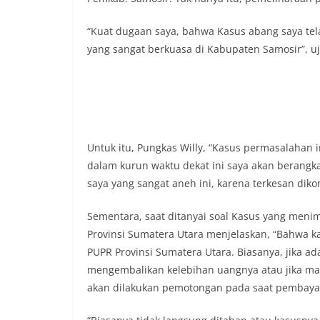
dikibarkan sebagai
menyampaikan imb
“Kuat dugaan saya, bahwa Kasus abang saya tela
sambang DDS ini 
deteksi dini (earl
yang sangat berkuasa di Kabupaten Samosir”, uj
gangguan keamana
(Kamtibmas) di li
interaksi langsun
menghimpun informa
kerawanan, maupu
kondusivitas wil
Kemerdekaan RI y
Untuk itu, Pungkas Willy, “Kasus permasalaha
kegiatan dan kera
dalam kurun waktu dekat ini saya akan berangk
ini, diharapkan 
saya yang sangat aneh ini, karena terkesan dik
diantisipasi sejak
Sunggal tetap ter
Sementara, saat ditanyai soal Kasus yang menim
puncak perayaan 
Kedekatan Polri 
Provinsi Sumatera Utara menjelaskan, “Bahwa ka
Door to Door Syst
PUPR Provinsi Sumatera Utara. Biasanya, jika a
implementasi pro
mengembalikan kelebihan uangnya atau jika ma
kehadiran dan ke
akan dilakukan pemotongan pada saat pembayara
masyarakat. Melal
Bhabinkamtibmas 
penyampai informa