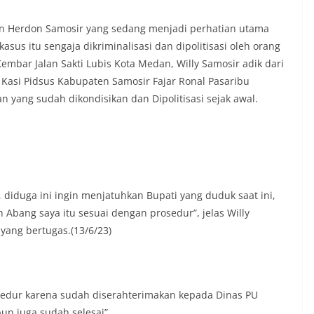
isi keamanan dan kenyamanan
t tinggal, serta membuka ruang
 Herdon Samosir yang sedang menjadi perhatian utama
rah agar warga dapat menyampaikan
us itu sengaja dikriminalisasi dan dipolitisasi oleh orang
formasi terkait situasi kamtibmas di
Kembar Jalan Sakti Lubis Kota Medan, Willy Samosir adik dari
Salah satu poin utama yang disampaikan
ambang ini adalah imbauan kepada
 Kasi Pidsus Kabupaten Samosir Fajar Ronal Pasaribu
sang bendera Merah Putih secara
ang sudah dikondisikan dan Dipolitisasi sejak awal.
ngah tiang, sebagai bentuk
rasa cinta tanah air menjelang
erdekaan RI. Petugas mengingatkan
n bendera dengan benar merupakan
nyata partisipasi masyarakat dalam
 bersejarah bangsa Indonesia.‎‎”Kami
 seluruh warga agar mulai
diduga ini ingin menjatuhkan Bupati yang duduk saat ini,
an memasang bendera Merah Putih di
Abang saya itu sesuai dengan prosedur”, jelas Willy
ng-masing secara penuh. Ini adalah
yang bertugas.(13/6/23)
tan kita bersama terhadap perjuangan
ng telah merebut kemerdekaan,” ujar
aukur saat berdialog dengan warga.‎‎Ia
 agar warga memperhatikan kondisi
n dikibarkan, memastikan bendera
rosedur karena sudah diserahterimakan kepada Dinas PU
sih, tidak sobek, dan layak untuk
un juga sudah selesai”.