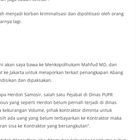
 simbol kehormatan negara.‎‎‎Selain
auan terkait bendera, kegiatan
h menjadi korban kriminalisasi dan dipolitisasi oleh orang
juga dimanfaatkan sebagai sarana
y warning) guna mengantisipasi potensi
arnya lagi.
n dan ketertiban masyarakat
ngkungan tempat tinggal warga. Melalui
g tersebut, Bhabinkamtibmas dapat
si awal terkait situasi sosial, potensi
n hal-hal yang dapat mengganggu
ayah, khususnya menjelang perayaan HUT
ang biasanya diwarnai dengan berbagai
n ini akan saya bawa ke Menkopolhukam Mahfud MD, dan
maian warga.‎‎Dengan adanya deteksi dini
at ke Jakarta untuk melaporkan terkait penangkapan Abang
potensi gangguan keamanan dapat
ondisikan dan dipaksakan.
 awal sehingga situasi di Kelurahan
jaga aman, tertib, dan kondusif hingga
pa Herdon Samosir, salah satu Pejabat di Dinas PUPR
HUT Kemerdekaan RI berlangsung.‎‎Wujud
dengan Masyarakat‎Kegiatan sambang
sus yang seperti Herdon belum pernah terjadi di dinas
em ini merupakan salah satu bentuk
da kekurangan Volume, pihak kontraktor diminta untuk
gram Polri Presisi yang mengedepankan
sih ada uang yang belum terbayarkan ke Kontraktor maka
dekatan personel Kepolisian dengan
n sisa ke Kontraktor yang bersangkutan”.
ui kegiatan semacam ini,
tidak hanya berperan sebagai
si dan imbauan, tetapi juga sebagai