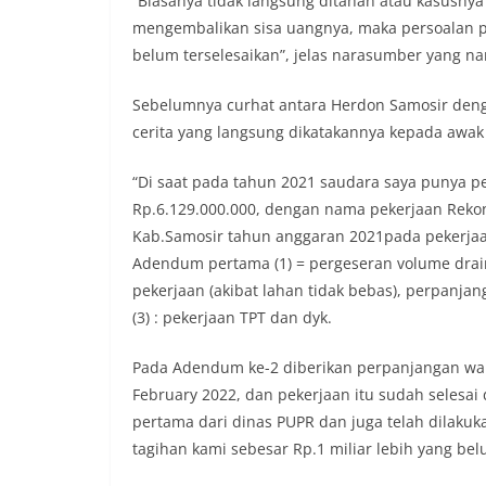
“Biasanya tidak langsung ditahan atau kasusnya
mitra masyarakat
mengembalikan sisa uangnya, maka persoalan p
secara bersama-s
belum terselesaikan”, jelas narasumber yang 
tengah-tengah wa
mempererat hubun
Sebelumnya curhat antara Herdon Samosir denga
masyarakat, seka
warga akan penti
cerita yang langsung dikatakannya kepada awak 
dan kekompakan l
menyambut momen
“Di saat pada tahun 2021 saudara saya punya p
Republik Indonesi
Rp.6.129.000.000, dengan nama pekerjaan Rekon
terus dilaksanaka
wilayah Kelurahan
Kab.Samosir tahun anggaran 2021pada pekerjaan
menciptakan situ
Adendum pertama (1) = pergeseran volume dra
sekaligus menum
pekerjaan (akibat lahan tidak bebas), perpanj
dalam menyambut
(3) : pekerjaan TPT dan dyk.
Satres Narkoba P
Sabu, Sita 19,60 
Asahan Amankan P
Pada Adendum ke-2 diberikan perpanjangan wakt
Barang Bukti
February 2022, dan pekerjaan itu sudah selesai 
Ini Alasan Plh Se
pertama dari dinas PUPR dan juga telah dilakuk
Segera Dievaluasi
tagihan kami sebesar Rp.1 miliar lebih yang be
Percepat Penangan
SDABMBK Perkuat 