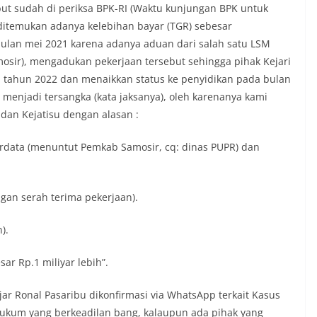
but sudah di periksa BPK-RI (Waktu kunjungan BPK untuk
itemukan adanya kelebihan bayar (TGR) sebesar
ulan mei 2021 karena adanya aduan dari salah satu LSM
osir), mengadukan pekerjaan tersebut sehingga pihak Kejari
i tahun 2022 dan menaikkan status ke penyidikan pada bulan
menjadi tersangka (kata jaksanya), oleh karenanya kami
dan Kejatisu dengan alasan :
rdata (menuntut Pemkab Samosir, cq: dinas PUPR) dan
ngan serah terima pekerjaan).
).
ar Rp.1 miliyar lebih”.
jar Ronal Pasaribu dikonfirmasi via WhatsApp terkait Kasus
hukum yang berkeadilan bang, kalaupun ada pihak yang