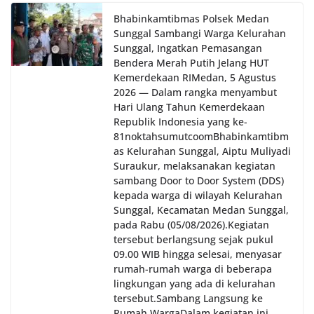
Bhabinkamtibmas Polsek Medan
Sunggal Sambangi Warga Kelurahan
Sunggal, Ingatkan Pemasangan
Bendera Merah Putih Jelang HUT
Kemerdekaan RI‎‎Medan, 5 Agustus
2026 — Dalam rangka menyambut
Hari Ulang Tahun Kemerdekaan
Republik Indonesia yang ke-
81noktahsumutcoomBhabinkamtibm
as Kelurahan Sunggal, Aiptu Muliyadi
Suraukur, melaksanakan kegiatan
sambang Door to Door System (DDS)
kepada warga di wilayah Kelurahan
Sunggal, Kecamatan Medan Sunggal,
pada Rabu (05/08/2026).‎‎Kegiatan
tersebut berlangsung sejak pukul
09.00 WIB hingga selesai, menyasar
rumah-rumah warga di beberapa
lingkungan yang ada di kelurahan
tersebut.‎Sambang Langsung ke
Rumah Warga‎Dalam kegiatan ini,