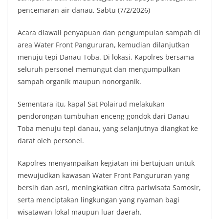
lingkungan, khususnya dalam menyambut
pencemaran air danau, Sabtu (7/2/2026)
momentum bersejarah HUT Kemerdekaan
Republik Indonesia.‎Kegiatan sambang ini
rencananya akan terus dilaksanakan secara rutin
Acara diawali penyapuan dan pengumpulan sampah di
oleh Bhabinkamtibmas di wilayah Kelurahan
area Water Front Pangururan, kemudian dilanjutkan
Sunggal sebagai bagian dari upaya menciptakan
menuju tepi Danau Toba. Di lokasi, Kapolres bersama
situasi Kamtibmas yang aman dan kondusif,
seluruh personel memungut dan mengumpulkan
sekaligus menumbuhkan semangat nasionalisme
warga dalam menyambut Hari Kemerdekaan RI.
sampah organik maupun nonorganik.
Bhabinkamtibmas Polsek Medan Sunggal
Sambangi Warga Kelurahan Sunggal, Ingatkan
Sementara itu, kapal Sat Polairud melakukan
Pemasangan Bendera Merah Putih Jelang HUT
pendorongan tumbuhan enceng gondok dari Danau
Kemerdekaan RI‎‎Medan, 5 Agustus 2026 — Dalam
Toba menuju tepi danau, yang selanjutnya diangkat ke
rangka menyambut Hari Ulang Tahun
Kemerdekaan Republik Indonesia yang ke-81,
darat oleh personel.
Bhabinkamtibmas Kelurahan Sunggal, Aiptu
Muliyadi Suraukur, melaksanakan kegiatan
Kapolres menyampaikan kegiatan ini bertujuan untuk
sambang Door to Door System (DDS) kepada
mewujudkan kawasan Water Front Pangururan yang
warga di wilayah Kelurahan Sunggal, Kecamatan
Medan Sunggal, pada Rabu (05/08/2026).‎‎Kegiatan
bersih dan asri, meningkatkan citra pariwisata Samosir,
tersebut berlangsung sejak pukul 09.00 WIB
serta menciptakan lingkungan yang nyaman bagi
hingga selesai, menyasar rumah-rumah warga di
wisatawan lokal maupun luar daerah.
beberapa lingkungan yang ada di kelurahan