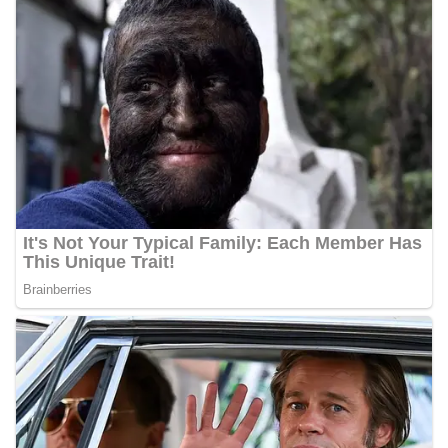
akrab, Bhabinkamtibmas menyapa warga,
menanyakan kondisi keamanan dan kenyamanan
lingkungan tempat tinggal, serta membuka ruang
komunikasi dua arah agar warga dapat
menyampaikan keluhan maupun informasi terkait
situasi kamtibmas di sekitar mereka.‎‎‎Salah satu
poin utama yang disampaikan dalam kegiatan
sambang ini adalah imbauan kepada warga untuk
memasang bendera Merah Putih secara penuh,
bukan setengah tiang, sebagai bentuk
penghormatan dan rasa cinta tanah air
menjelang perayaan HUT Kemerdekaan RI.
Petugas mengingatkan bahwa pemasangan
bendera dengan benar merupakan salah satu
wujud nyata partisipasi masyarakat dalam
memperingati hari bersejarah bangsa
Indonesia.‎‎”Kami mengimbau kepada seluruh
warga agar mulai mempersiapkan dan memasang
bendera Merah Putih di depan rumah masing-
masing secara penuh. Ini adalah bentuk
penghormatan kita bersama terhadap
perjuangan para pahlawan yang telah merebut