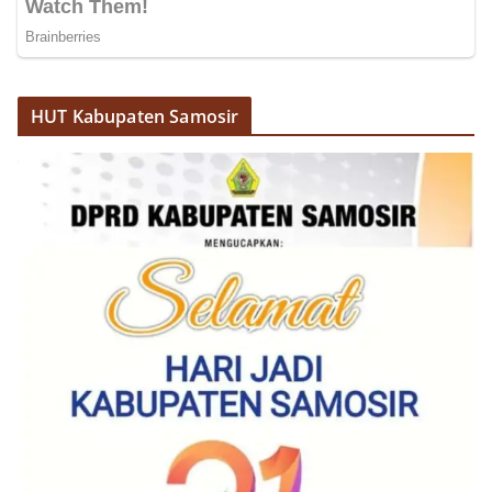
dan kondusif hingga puncak perayaan HUT
Kemerdekaan RI berlangsung.‎‎Wujud Kedekatan
Polri dengan Masyarakat‎Kegiatan sambang Door
to Door System ini merupakan salah satu bentuk
implementasi program Polri Presisi yang
HUT Kabupaten Samosir
mengedepankan kehadiran dan kedekatan
personel Kepolisian dengan masyarakat. Melalui
kegiatan semacam ini, Bhabinkamtibmas tidak
hanya berperan sebagai penyampai informasi
dan imbauan, tetapi juga sebagai mitra
masyarakat dalam menjaga keamanan lingkungan
secara bersama-sama.‎‎Kehadiran
Bhabinkamtibmas di tengah-tengah warga
diharapkan dapat semakin mempererat
hubungan kemitraan antara Polri dan
masyarakat, sekaligus membangun kesadaran
kolektif warga akan pentingnya menjaga
keamanan, ketertiban, dan kekompakan
lingkungan, khususnya dalam menyambut
momentum bersejarah HUT Kemerdekaan
Republik Indonesia.‎Kegiatan sambang ini
rencananya akan terus dilaksanakan secara rutin