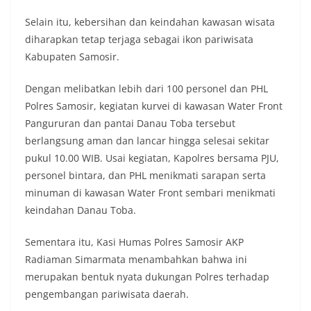
tersebut.‎Sambang Langsung ke Rumah
Selain itu, kebersihan dan keindahan kawasan wisata
Warga‎Dalam kegiatan ini, Aiptu Muliyadi
Suraukur mendatangi warga secara langsung dari
diharapkan tetap terjaga sebagai ikon pariwisata
rumah ke rumah untuk menjalin silaturahmi
Kabupaten Samosir.
sekaligus menyampaikan pesan-pesan
kamtibmas. Kehadiran petugas disambut baik
Dengan melibatkan lebih dari 100 personel dan PHL
oleh warga, yang sebagian besar tengah bersiap
Polres Samosir, kegiatan kurvei di kawasan Water Front
menyambut momentum HUT Kemerdekaan RI
dengan berbagai persiapan di lingkungan
Pangururan dan pantai Danau Toba tersebut
masing-masing.‎Dalam dialog yang berlangsung
berlangsung aman dan lancar hingga selesai sekitar
akrab, Bhabinkamtibmas menyapa warga,
pukul 10.00 WIB. Usai kegiatan, Kapolres bersama PJU,
menanyakan kondisi keamanan dan kenyamanan
personel bintara, dan PHL menikmati sarapan serta
lingkungan tempat tinggal, serta membuka ruang
komunikasi dua arah agar warga dapat
minuman di kawasan Water Front sembari menikmati
menyampaikan keluhan maupun informasi terkait
keindahan Danau Toba.
situasi kamtibmas di sekitar mereka.‎‎‎Salah satu
poin utama yang disampaikan dalam kegiatan
Sementara itu, Kasi Humas Polres Samosir AKP
sambang ini adalah imbauan kepada warga untuk
Radiaman Simarmata menambahkan bahwa ini
memasang bendera Merah Putih secara penuh,
bukan setengah tiang, sebagai bentuk
merupakan bentuk nyata dukungan Polres terhadap
penghormatan dan rasa cinta tanah air
pengembangan pariwisata daerah.
menjelang perayaan HUT Kemerdekaan RI.