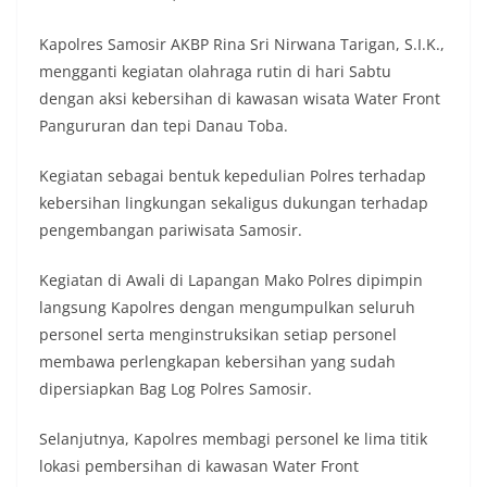
masing secara penuh. Ini adalah bentuk
penghormatan kita bersama terhadap
Kapolres Samosir AKBP Rina Sri Nirwana Tarigan, S.I.K.,
perjuangan para pahlawan yang telah merebut
mengganti kegiatan olahraga rutin di hari Sabtu
kemerdekaan,” ujar Aiptu Muliyadi Suraukur saat
dengan aksi kebersihan di kawasan wisata Water Front
berdialog dengan warga.‎‎Ia juga menambahkan
Pangururan dan tepi Danau Toba.
agar warga memperhatikan kondisi bendera yang
akan dikibarkan, memastikan bendera dalam
keadaan bersih, tidak sobek, dan layak untuk
Kegiatan sebagai bentuk kepedulian Polres terhadap
dikibarkan sebagai simbol kehormatan
kebersihan lingkungan sekaligus dukungan terhadap
negara.‎‎‎Selain menyampaikan imbauan terkait
pengembangan pariwisata Samosir.
bendera, kegiatan sambang DDS ini juga
dimanfaatkan sebagai sarana deteksi dini (early
Kegiatan di Awali di Lapangan Mako Polres dipimpin
warning) guna mengantisipasi potensi gangguan
keamanan dan ketertiban masyarakat
langsung Kapolres dengan mengumpulkan seluruh
(Kamtibmas) di lingkungan tempat tinggal warga.
personel serta menginstruksikan setiap personel
Melalui interaksi langsung tersebut,
membawa perlengkapan kebersihan yang sudah
Bhabinkamtibmas dapat menghimpun informasi
dipersiapkan Bag Log Polres Samosir.
awal terkait situasi sosial, potensi kerawanan,
maupun hal-hal yang dapat mengganggu
kondusivitas wilayah, khususnya menjelang
Selanjutnya, Kapolres membagi personel ke lima titik
perayaan HUT Kemerdekaan RI yang biasanya
lokasi pembersihan di kawasan Water Front
diwarnai dengan berbagai kegiatan dan