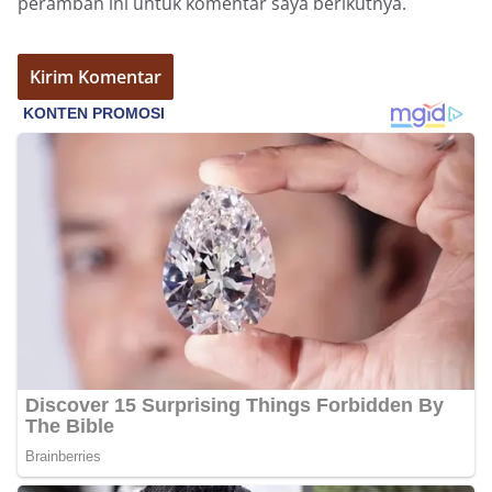
peramban ini untuk komentar saya berikutnya.
Sambangi Warga Kelurahan Sunggal, Ingatkan
Pemasangan Bendera Merah Putih Jelang HUT
Kemerdekaan RI‎‎Medan, 5 Agustus 2026 — Dalam
rangka menyambut Hari Ulang Tahun
Kemerdekaan Republik Indonesia yang ke-81,
Bhabinkamtibmas Kelurahan Sunggal, Aiptu
Muliyadi Suraukur, melaksanakan kegiatan
sambang Door to Door System (DDS) kepada
warga di wilayah Kelurahan Sunggal, Kecamatan
Medan Sunggal, pada Rabu (05/08/2026).‎‎Kegiatan
tersebut berlangsung sejak pukul 09.00 WIB
hingga selesai, menyasar rumah-rumah warga di
beberapa lingkungan yang ada di kelurahan
tersebut.‎Sambang Langsung ke Rumah
Warga‎Dalam kegiatan ini, Aiptu Muliyadi
Suraukur mendatangi warga secara langsung dari
rumah ke rumah untuk menjalin silaturahmi
sekaligus menyampaikan pesan-pesan
kamtibmas. Kehadiran petugas disambut baik
oleh warga, yang sebagian besar tengah bersiap
menyambut momentum HUT Kemerdekaan RI
dengan berbagai persiapan di lingkungan
masing-masing.‎Dalam dialog yang berlangsung