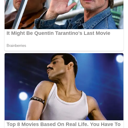
kemerdekaan,” ujar Aiptu Muliyadi Suraukur saat
berdialog dengan warga.‎‎Ia juga menambahkan
agar warga memperhatikan kondisi bendera yang
akan dikibarkan, memastikan bendera dalam
keadaan bersih, tidak sobek, dan layak untuk
dikibarkan sebagai simbol kehormatan
negara.‎‎‎Selain menyampaikan imbauan terkait
bendera, kegiatan sambang DDS ini juga
dimanfaatkan sebagai sarana deteksi dini (early
warning) guna mengantisipasi potensi gangguan
keamanan dan ketertiban masyarakat
(Kamtibmas) di lingkungan tempat tinggal warga.
Melalui interaksi langsung tersebut,
Bhabinkamtibmas dapat menghimpun informasi
awal terkait situasi sosial, potensi kerawanan,
maupun hal-hal yang dapat mengganggu
kondusivitas wilayah, khususnya menjelang
perayaan HUT Kemerdekaan RI yang biasanya
diwarnai dengan berbagai kegiatan dan
keramaian warga.‎‎Dengan adanya deteksi dini ini,
diharapkan potensi gangguan keamanan dapat
diantisipasi sejak awal sehingga situasi di
Kelurahan Sunggal tetap terjaga aman, tertib,