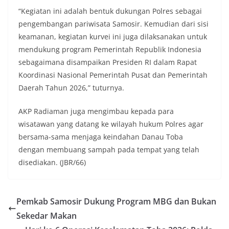
Petugas mengingatkan bahwa pemasangan
“Kegiatan ini adalah bentuk dukungan Polres sebagai
bendera dengan benar merupakan salah satu
pengembangan pariwisata Samosir. Kemudian dari sisi
wujud nyata partisipasi masyarakat dalam
memperingati hari bersejarah bangsa
keamanan, kegiatan kurvei ini juga dilaksanakan untuk
Indonesia.‎‎”Kami mengimbau kepada seluruh
mendukung program Pemerintah Republik Indonesia
warga agar mulai mempersiapkan dan memasang
sebagaimana disampaikan Presiden RI dalam Rapat
bendera Merah Putih di depan rumah masing-
Koordinasi Nasional Pemerintah Pusat dan Pemerintah
masing secara penuh. Ini adalah bentuk
penghormatan kita bersama terhadap
Daerah Tahun 2026,” tuturnya.
perjuangan para pahlawan yang telah merebut
kemerdekaan,” ujar Aiptu Muliyadi Suraukur saat
AKP Radiaman juga mengimbau kepada para
berdialog dengan warga.‎‎Ia juga menambahkan
wisatawan yang datang ke wilayah hukum Polres agar
agar warga memperhatikan kondisi bendera yang
akan dikibarkan, memastikan bendera dalam
bersama-sama menjaga keindahan Danau Toba
keadaan bersih, tidak sobek, dan layak untuk
dengan membuang sampah pada tempat yang telah
dikibarkan sebagai simbol kehormatan
disediakan. (JBR/66)
negara.‎‎‎Selain menyampaikan imbauan terkait
bendera, kegiatan sambang DDS ini juga
dimanfaatkan sebagai sarana deteksi dini (early
warning) guna mengantisipasi potensi gangguan
Pemkab Samosir Dukung Program MBG dan Bukan
keamanan dan ketertiban masyarakat
Sekedar Makan
(Kamtibmas) di lingkungan tempat tinggal warga.
Melalui interaksi langsung tersebut,