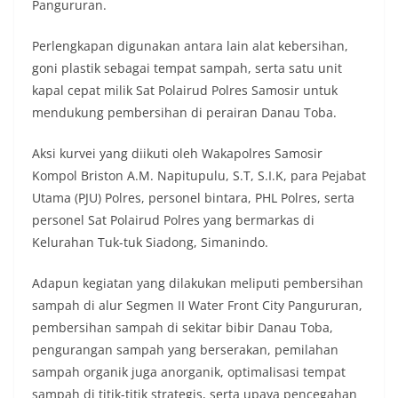
Pangururan.
keramaian warga.‎‎Dengan adanya deteksi dini ini,
diharapkan potensi gangguan keamanan dapat
diantisipasi sejak awal sehingga situasi di
Perlengkapan digunakan antara lain alat kebersihan,
Kelurahan Sunggal tetap terjaga aman, tertib,
goni plastik sebagai tempat sampah, serta satu unit
dan kondusif hingga puncak perayaan HUT
kapal cepat milik Sat Polairud Polres Samosir untuk
Kemerdekaan RI berlangsung.‎‎Wujud Kedekatan
mendukung pembersihan di perairan Danau Toba.
Polri dengan Masyarakat‎Kegiatan sambang Door
to Door System ini merupakan salah satu bentuk
implementasi program Polri Presisi yang
Aksi kurvei yang diikuti oleh Wakapolres Samosir
mengedepankan kehadiran dan kedekatan
Kompol Briston A.M. Napitupulu, S.T, S.I.K, para Pejabat
personel Kepolisian dengan masyarakat. Melalui
Utama (PJU) Polres, personel bintara, PHL Polres, serta
kegiatan semacam ini, Bhabinkamtibmas tidak
personel Sat Polairud Polres yang bermarkas di
hanya berperan sebagai penyampai informasi
dan imbauan, tetapi juga sebagai mitra
Kelurahan Tuk-tuk Siadong, Simanindo.
masyarakat dalam menjaga keamanan lingkungan
secara bersama-sama.‎‎Kehadiran
Adapun kegiatan yang dilakukan meliputi pembersihan
Bhabinkamtibmas di tengah-tengah warga
sampah di alur Segmen II Water Front City Pangururan,
diharapkan dapat semakin mempererat
pembersihan sampah di sekitar bibir Danau Toba,
hubungan kemitraan antara Polri dan
masyarakat, sekaligus membangun kesadaran
pengurangan sampah yang berserakan, pemilahan
kolektif warga akan pentingnya menjaga
sampah organik juga anorganik, optimalisasi tempat
keamanan, ketertiban, dan kekompakan
sampah di titik-titik strategis, serta upaya pencegahan