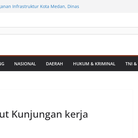
anan Infrastruktur Kota Medan, Dinas
t Sinergi dengan Kecamatan
n Terima Silaturahmi Kapolres Belawan,
Kriminalitas hingga Potensi Ekonomi
erahkan Sejumlah Alat Berat Bersihkan
an Dari Sedimentasi Tebal
Polres Asahan Amankan Pria Pengedar
0 Gram Barang Satres Narkoba Polres
Pria Pengedar Sabu, Sita 19,60 Gram
NG
NASIONAL
DAERAH
HUKUM & KRIMINAL
TNI &
Sekda Medan Sarankan Jhon Ester Lase
si
t Kunjungan kerja