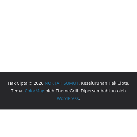
Hak Cipta © 2026
NOKTAH SUMUT
. Keseluruhan Hak Cipta.
Tema:
ColorMag
oleh ThemeGrill. Dipersembahkan oleh
WordPress
.