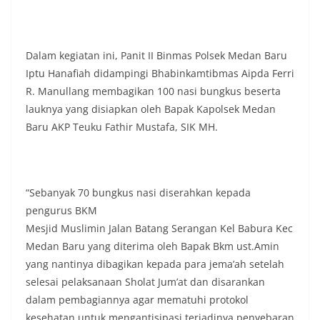
masing secara penuh. Ini adalah bentuk
penghormatan kita bersama terhadap
perjuangan para pahlawan yang telah merebut
kemerdekaan,” ujar Aiptu Muliyadi Suraukur saat
Dalam kegiatan ini, Panit II Binmas Polsek Medan Baru
berdialog dengan warga.‎‎Ia juga menambahkan
Iptu Hanafiah didampingi Bhabinkamtibmas Aipda Ferri
agar warga memperhatikan kondisi bendera yang
R. Manullang membagikan 100 nasi bungkus beserta
akan dikibarkan, memastikan bendera dalam
keadaan bersih, tidak sobek, dan layak untuk
lauknya yang disiapkan oleh Bapak Kapolsek Medan
dikibarkan sebagai simbol kehormatan
Baru AKP Teuku Fathir Mustafa, SIK MH.
negara.‎‎‎Selain menyampaikan imbauan terkait
bendera, kegiatan sambang DDS ini juga
dimanfaatkan sebagai sarana deteksi dini (early
warning) guna mengantisipasi potensi gangguan
“Sebanyak 70 bungkus nasi diserahkan kepada
keamanan dan ketertiban masyarakat
(Kamtibmas) di lingkungan tempat tinggal warga.
pengurus BKM
Melalui interaksi langsung tersebut,
Mesjid Muslimin Jalan Batang Serangan Kel Babura Kec
Bhabinkamtibmas dapat menghimpun informasi
Medan Baru yang diterima oleh Bapak Bkm ust.Amin
awal terkait situasi sosial, potensi kerawanan,
yang nantinya dibagikan kepada para jema’ah setelah
maupun hal-hal yang dapat mengganggu
kondusivitas wilayah, khususnya menjelang
selesai pelaksanaan Sholat Jum’at dan disarankan
perayaan HUT Kemerdekaan RI yang biasanya
dalam pembagiannya agar mematuhi protokol
diwarnai dengan berbagai kegiatan dan
kesehatan untuk mengantisipasi terjadinya penyebaran