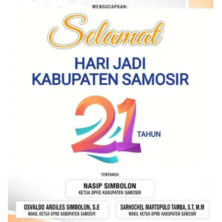
akrab, Bhabinkamtibmas menyapa warga,
menanyakan kondisi keamanan dan kenyamanan
lingkungan tempat tinggal, serta membuka ruang
komunikasi dua arah agar warga dapat
menyampaikan keluhan maupun informasi terkait
situasi kamtibmas di sekitar mereka.‎‎‎Salah satu
poin utama yang disampaikan dalam kegiatan
sambang ini adalah imbauan kepada warga untuk
memasang bendera Merah Putih secara penuh,
bukan setengah tiang, sebagai bentuk
penghormatan dan rasa cinta tanah air
menjelang perayaan HUT Kemerdekaan RI.
Petugas mengingatkan bahwa pemasangan
bendera dengan benar merupakan salah satu
wujud nyata partisipasi masyarakat dalam
memperingati hari bersejarah bangsa
Indonesia.‎‎”Kami mengimbau kepada seluruh
warga agar mulai mempersiapkan dan memasang
bendera Merah Putih di depan rumah masing-
masing secara penuh. Ini adalah bentuk
penghormatan kita bersama terhadap
perjuangan para pahlawan yang telah merebut
kemerdekaan,” ujar Aiptu Muliyadi Suraukur saat