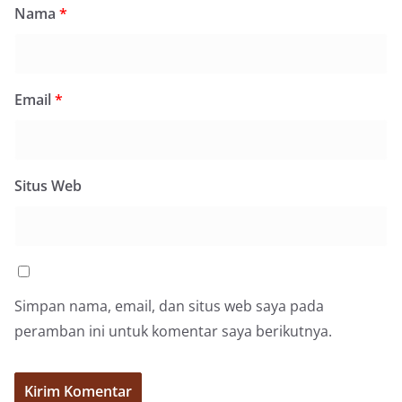
Nama
*
sambang ini adalah imbauan kepada warga untuk
memasang bendera Merah Putih secara penuh,
bukan setengah tiang, sebagai bentuk
penghormatan dan rasa cinta tanah air
menjelang perayaan HUT Kemerdekaan RI.
Email
*
Petugas mengingatkan bahwa pemasangan
bendera dengan benar merupakan salah satu
wujud nyata partisipasi masyarakat dalam
memperingati hari bersejarah bangsa
Indonesia.‎‎”Kami mengimbau kepada seluruh
Situs Web
warga agar mulai mempersiapkan dan memasang
bendera Merah Putih di depan rumah masing-
masing secara penuh. Ini adalah bentuk
penghormatan kita bersama terhadap
perjuangan para pahlawan yang telah merebut
kemerdekaan,” ujar Aiptu Muliyadi Suraukur saat
berdialog dengan warga.‎‎Ia juga menambahkan
Simpan nama, email, dan situs web saya pada
agar warga memperhatikan kondisi bendera yang
peramban ini untuk komentar saya berikutnya.
akan dikibarkan, memastikan bendera dalam
keadaan bersih, tidak sobek, dan layak untuk
dikibarkan sebagai simbol kehormatan
negara.‎‎‎Selain menyampaikan imbauan terkait