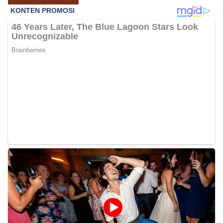
bendera, kegiatan sambang DDS ini juga
dimanfaatkan sebagai sarana deteksi dini (early
warning) guna mengantisipasi potensi gangguan
keamanan dan ketertiban masyarakat
(Kamtibmas) di lingkungan tempat tinggal warga.
Melalui interaksi langsung tersebut,
Bhabinkamtibmas dapat menghimpun informasi
awal terkait situasi sosial, potensi kerawanan,
maupun hal-hal yang dapat mengganggu
kondusivitas wilayah, khususnya menjelang
perayaan HUT Kemerdekaan RI yang biasanya
diwarnai dengan berbagai kegiatan dan
keramaian warga.‎‎Dengan adanya deteksi dini ini,
diharapkan potensi gangguan keamanan dapat
diantisipasi sejak awal sehingga situasi di
Kelurahan Sunggal tetap terjaga aman, tertib,
dan kondusif hingga puncak perayaan HUT
Kemerdekaan RI berlangsung.‎‎Wujud Kedekatan
Polri dengan Masyarakat‎Kegiatan sambang Door
to Door System ini merupakan salah satu bentuk
implementasi program Polri Presisi yang
mengedepankan kehadiran dan kedekatan