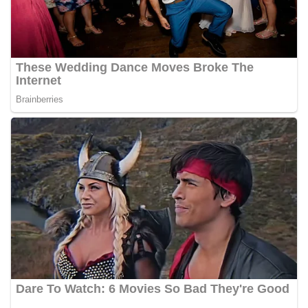
personel Kepolisian dengan masyarakat. Melalui
kegiatan semacam ini, Bhabinkamtibmas tidak
hanya berperan sebagai penyampai informasi
dan imbauan, tetapi juga sebagai mitra
masyarakat dalam menjaga keamanan lingkungan
secara bersama-sama.‎‎Kehadiran
Bhabinkamtibmas di tengah-tengah warga
diharapkan dapat semakin mempererat
hubungan kemitraan antara Polri dan
masyarakat, sekaligus membangun kesadaran
kolektif warga akan pentingnya menjaga
keamanan, ketertiban, dan kekompakan
lingkungan, khususnya dalam menyambut
momentum bersejarah HUT Kemerdekaan
Republik Indonesia.‎Kegiatan sambang ini
rencananya akan terus dilaksanakan secara rutin
oleh Bhabinkamtibmas di wilayah Kelurahan
Sunggal sebagai bagian dari upaya menciptakan
situasi Kamtibmas yang aman dan kondusif,
sekaligus menumbuhkan semangat nasionalisme
warga dalam menyambut Hari Kemerdekaan RI.
Bhabinkamtibmas Polsek Medan Sunggal
Sambangi Warga Kelurahan Sunggal, Ingatkan