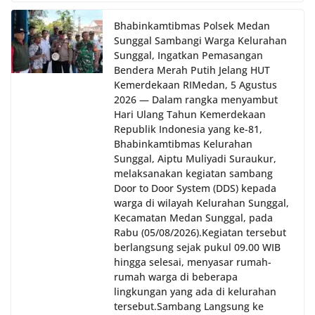
oleh Bhabinkamtibmas di wilayah Kelurahan
Sunggal sebagai bagian dari upaya menciptakan
Bhabinkamtibmas Polsek Medan
situasi Kamtibmas yang aman dan kondusif,
Sunggal Sambangi Warga Kelurahan
sekaligus menumbuhkan semangat nasionalisme
Sunggal, Ingatkan Pemasangan
warga dalam menyambut Hari Kemerdekaan RI.
Bendera Merah Putih Jelang HUT
Kemerdekaan RI‎‎Medan, 5 Agustus
2026 — Dalam rangka menyambut
Hari Ulang Tahun Kemerdekaan
Republik Indonesia yang ke-81,
Bhabinkamtibmas Kelurahan
Sunggal, Aiptu Muliyadi Suraukur,
melaksanakan kegiatan sambang
Door to Door System (DDS) kepada
warga di wilayah Kelurahan Sunggal,
Kecamatan Medan Sunggal, pada
Rabu (05/08/2026).‎‎Kegiatan tersebut
berlangsung sejak pukul 09.00 WIB
hingga selesai, menyasar rumah-
rumah warga di beberapa
lingkungan yang ada di kelurahan
tersebut.‎Sambang Langsung ke