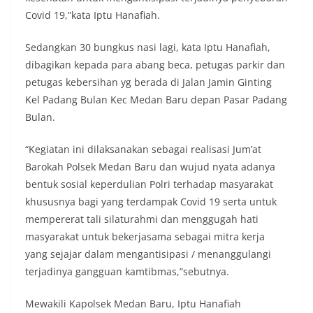
keramaian warga.‎‎Dengan adanya deteksi dini ini,
Covid 19,”kata Iptu Hanafiah.
diharapkan potensi gangguan keamanan dapat
diantisipasi sejak awal sehingga situasi di
Kelurahan Sunggal tetap terjaga aman, tertib,
Sedangkan 30 bungkus nasi lagi, kata Iptu Hanafiah,
dan kondusif hingga puncak perayaan HUT
dibagikan kepada para abang beca, petugas parkir dan
Kemerdekaan RI berlangsung.‎‎Wujud Kedekatan
petugas kebersihan yg berada di Jalan Jamin Ginting
Polri dengan Masyarakat‎Kegiatan sambang Door
Kel Padang Bulan Kec Medan Baru depan Pasar Padang
to Door System ini merupakan salah satu bentuk
implementasi program Polri Presisi yang
Bulan.
mengedepankan kehadiran dan kedekatan
personel Kepolisian dengan masyarakat. Melalui
“Kegiatan ini dilaksanakan sebagai realisasi Jum’at
kegiatan semacam ini, Bhabinkamtibmas tidak
Barokah Polsek Medan Baru dan wujud nyata adanya
hanya berperan sebagai penyampai informasi
dan imbauan, tetapi juga sebagai mitra
bentuk sosial keperdulian Polri terhadap masyarakat
masyarakat dalam menjaga keamanan lingkungan
khususnya bagi yang terdampak Covid 19 serta untuk
secara bersama-sama.‎‎Kehadiran
mempererat tali silaturahmi dan menggugah hati
Bhabinkamtibmas di tengah-tengah warga
masyarakat untuk bekerjasama sebagai mitra kerja
diharapkan dapat semakin mempererat
hubungan kemitraan antara Polri dan
yang sejajar dalam mengantisipasi / menanggulangi
masyarakat, sekaligus membangun kesadaran
terjadinya gangguan kamtibmas,”sebutnya.
kolektif warga akan pentingnya menjaga
keamanan, ketertiban, dan kekompakan
Mewakili Kapolsek Medan Baru, Iptu Hanafiah
lingkungan, khususnya dalam menyambut