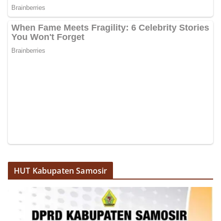
Pemasangan Bendera Merah Putih Jelang HUT
Kemerdekaan RI‎‎Medan, 5 Agustus 2026 — Dalam
rangka menyambut Hari Ulang Tahun
Kemerdekaan Republik Indonesia yang ke-
81noktahsumutcoomBhabinkamtibmas Kelurahan
Sunggal, Aiptu Muliyadi Suraukur, melaksanakan
kegiatan sambang Door to Door System (DDS)
kepada warga di wilayah Kelurahan Sunggal,
Kecamatan Medan Sunggal, pada Rabu
(05/08/2026).‎‎Kegiatan tersebut berlangsung sejak
pukul 09.00 WIB hingga selesai, menyasar rumah-
rumah warga di beberapa lingkungan yang ada di
kelurahan tersebut.‎Sambang Langsung ke Rumah
Warga‎Dalam kegiatan ini, Aiptu Muliyadi
Suraukur mendatangi warga secara langsung dari
rumah ke rumah untuk menjalin silaturahmi
sekaligus menyampaikan pesan-pesan
HUT Kabupaten Samosir
kamtibmas. Kehadiran petugas disambut baik
oleh warga, yang sebagian besar tengah bersiap
menyambut momentum HUT Kemerdekaan RI
dengan berbagai persiapan di lingkungan
masing-masing.‎Dalam dialog yang berlangsung