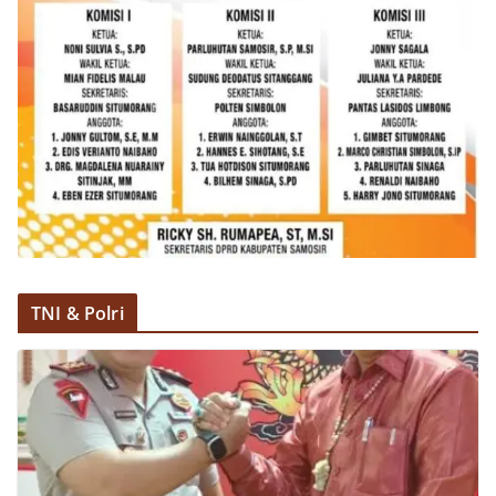
berdialog dengan warga.‎‎Ia juga menambahkan
agar warga memperhatikan kondisi bendera yang
akan dikibarkan, memastikan bendera dalam
keadaan bersih, tidak sobek, dan layak untuk
dikibarkan sebagai simbol kehormatan
negara.‎‎‎Selain menyampaikan imbauan terkait
bendera, kegiatan sambang DDS ini juga
dimanfaatkan sebagai sarana deteksi dini (early
warning) guna mengantisipasi potensi gangguan
keamanan dan ketertiban masyarakat
(Kamtibmas) di lingkungan tempat tinggal warga.
Melalui interaksi langsung tersebut,
Bhabinkamtibmas dapat menghimpun informasi
awal terkait situasi sosial, potensi kerawanan,
TNI & Polri
maupun hal-hal yang dapat mengganggu
kondusivitas wilayah, khususnya menjelang
perayaan HUT Kemerdekaan RI yang biasanya
diwarnai dengan berbagai kegiatan dan
keramaian warga.‎‎Dengan adanya deteksi dini ini,
diharapkan potensi gangguan keamanan dapat
diantisipasi sejak awal sehingga situasi di
Kelurahan Sunggal tetap terjaga aman, tertib,