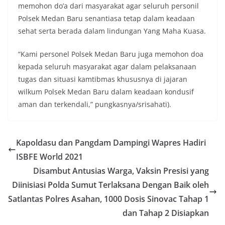
memohon do’a dari masyarakat agar seluruh personil
momentum bersejarah HUT Kemerdekaan
Republik Indonesia.‎Kegiatan sambang ini
Polsek Medan Baru senantiasa tetap dalam keadaan
rencananya akan terus dilaksanakan secara rutin
sehat serta berada dalam lindungan Yang Maha Kuasa.
oleh Bhabinkamtibmas di wilayah Kelurahan
Sunggal sebagai bagian dari upaya menciptakan
“Kami personel Polsek Medan Baru juga memohon doa
situasi Kamtibmas yang aman dan kondusif,
kepada seluruh masyarakat agar dalam pelaksanaan
sekaligus menumbuhkan semangat nasionalisme
warga dalam menyambut Hari Kemerdekaan RI.
tugas dan situasi kamtibmas khususnya di jajaran
Anggota DPRD Medan Minta Pemko Tepati Janji
wilkum Polsek Medan Baru dalam keadaan kondusif
Alokasi 30 Persen Untuk Pembangunan Medan
aman dan terkendali,” pungkasnya/srisahati).
Utara
Ketua DPRD Medan Terima Silaturahmi Kapolres
Belawan, Bahas Narkoba, Kriminalitas hingga
Potensi Ekonomi
Kapoldasu dan Pangdam Dampingi Wapres Hadiri
Bhabinkamtibmas Polsek Medan Sunggal
ISBFE World 2021
Sambangi Warga Kelurahan Sunggal, Ingatkan
Pemasangan Bendera Merah Putih Jelang HUT
Disambut Antusias Warga, Vaksin Presisi yang
Kemerdekaan RI‎‎Medan, 5 Agustus 2026 — Dalam
Diinisiasi Polda Sumut Terlaksana Dengan Baik oleh
rangka menyambut Hari Ulang Tahun
Satlantas Polres Asahan, 1000 Dosis Sinovac Tahap 1
Kemerdekaan Republik Indonesia yang ke-81,
Bhabinkamtibmas Kelurahan Sunggal, Aiptu
dan Tahap 2 Disiapkan
Muliyadi Suraukur, melaksanakan kegiatan