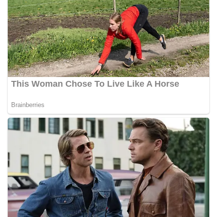
Petugas mengingatkan bahwa pemasangan
bendera dengan benar merupakan salah satu
wujud nyata partisipasi masyarakat dalam
memperingati hari bersejarah bangsa
Indonesia.‎‎”Kami mengimbau kepada seluruh
warga agar mulai mempersiapkan dan memasang
bendera Merah Putih di depan rumah masing-
masing secara penuh. Ini adalah bentuk
penghormatan kita bersama terhadap
perjuangan para pahlawan yang telah merebut
kemerdekaan,” ujar Aiptu Muliyadi Suraukur saat
berdialog dengan warga.‎‎Ia juga menambahkan
agar warga memperhatikan kondisi bendera yang
akan dikibarkan, memastikan bendera dalam
keadaan bersih, tidak sobek, dan layak untuk
dikibarkan sebagai simbol kehormatan
negara.‎‎‎Selain menyampaikan imbauan terkait
bendera, kegiatan sambang DDS ini juga
dimanfaatkan sebagai sarana deteksi dini (early
warning) guna mengantisipasi potensi gangguan
keamanan dan ketertiban masyarakat
(Kamtibmas) di lingkungan tempat tinggal warga.
Melalui interaksi langsung tersebut,