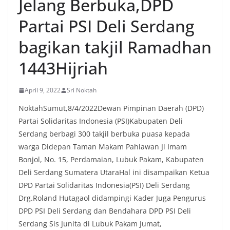
Jelang Berbuka,DPD
oleh warga, yang sebagian besar tengah bersiap
menyambut momentum HUT Kemerdekaan RI
Partai PSI Deli Serdang
dengan berbagai persiapan di lingkungan
masing-masing.‎Dalam dialog yang berlangsung
bagikan takjil Ramadhan
akrab, Bhabinkamtibmas menyapa warga,
menanyakan kondisi keamanan dan kenyamanan
lingkungan tempat tinggal, serta membuka ruang
1443Hijriah
komunikasi dua arah agar warga dapat
menyampaikan keluhan maupun informasi terkait
April 9, 2022
Sri Noktah
situasi kamtibmas di sekitar mereka.‎‎‎Salah satu
poin utama yang disampaikan dalam kegiatan
NoktahSumut,8/4/2022Dewan Pimpinan Daerah (DPD)
sambang ini adalah imbauan kepada warga untuk
Partai Solidaritas Indonesia (PSI)Kabupaten Deli
memasang bendera Merah Putih secara penuh,
bukan setengah tiang, sebagai bentuk
Serdang berbagi 300 takjil berbuka puasa kepada
penghormatan dan rasa cinta tanah air
warga Didepan Taman Makam Pahlawan Jl Imam
menjelang perayaan HUT Kemerdekaan RI.
Bonjol, No. 15, Perdamaian, Lubuk Pakam, Kabupaten
Petugas mengingatkan bahwa pemasangan
Deli Serdang Sumatera UtaraHal ini disampaikan Ketua
bendera dengan benar merupakan salah satu
wujud nyata partisipasi masyarakat dalam
DPD Partai Solidaritas Indonesia(PSI) Deli Serdang
memperingati hari bersejarah bangsa
Drg.Roland Hutagaol didampingi Kader Juga Pengurus
Indonesia.‎‎”Kami mengimbau kepada seluruh
DPD PSI Deli Serdang dan Bendahara DPD PSI Deli
warga agar mulai mempersiapkan dan memasang
Serdang Sis Junita di Lubuk Pakam Jumat,
bendera Merah Putih di depan rumah masing-