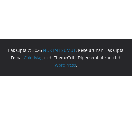
Hak Cipta © 2026
NOKTAH SUMUT
. Keseluruhan Hak Cipta.
Tema:
ColorMag
oleh ThemeGrill. Dipersembahkan oleh
WordPress
.