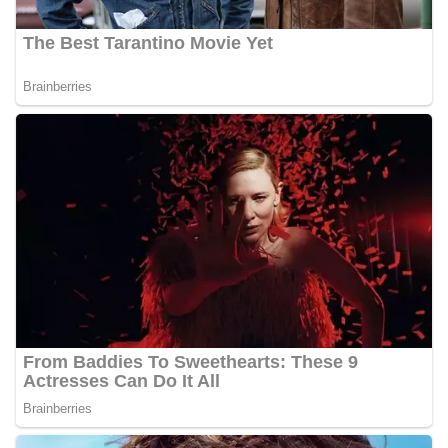
Bhabinkamtibmas dapat menghimpun informasi
awal terkait situasi sosial, potensi kerawanan,
maupun hal-hal yang dapat mengganggu
kondusivitas wilayah, khususnya menjelang
perayaan HUT Kemerdekaan RI yang biasanya
diwarnai dengan berbagai kegiatan dan
keramaian warga.‎‎Dengan adanya deteksi dini ini,
diharapkan potensi gangguan keamanan dapat
diantisipasi sejak awal sehingga situasi di
Kelurahan Sunggal tetap terjaga aman, tertib,
dan kondusif hingga puncak perayaan HUT
Kemerdekaan RI berlangsung.‎‎Wujud Kedekatan
Polri dengan Masyarakat‎Kegiatan sambang Door
to Door System ini merupakan salah satu bentuk
implementasi program Polri Presisi yang
mengedepankan kehadiran dan kedekatan
personel Kepolisian dengan masyarakat. Melalui
kegiatan semacam ini, Bhabinkamtibmas tidak
hanya berperan sebagai penyampai informasi
dan imbauan, tetapi juga sebagai mitra
masyarakat dalam menjaga keamanan lingkungan
secara bersama-sama.‎‎Kehadiran