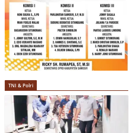
akrab, Bhabinkamtibmas menyapa warga,
menanyakan kondisi keamanan dan kenyamanan
lingkungan tempat tinggal, serta membuka ruang
komunikasi dua arah agar warga dapat
menyampaikan keluhan maupun informasi terkait
situasi kamtibmas di sekitar mereka.‎‎‎Salah satu
poin utama yang disampaikan dalam kegiatan
sambang ini adalah imbauan kepada warga untuk
memasang bendera Merah Putih secara penuh,
bukan setengah tiang, sebagai bentuk
penghormatan dan rasa cinta tanah air
menjelang perayaan HUT Kemerdekaan RI.
Petugas mengingatkan bahwa pemasangan
bendera dengan benar merupakan salah satu
TNI & Polri
wujud nyata partisipasi masyarakat dalam
memperingati hari bersejarah bangsa
Indonesia.‎‎”Kami mengimbau kepada seluruh
warga agar mulai mempersiapkan dan memasang
bendera Merah Putih di depan rumah masing-
masing secara penuh. Ini adalah bentuk
penghormatan kita bersama terhadap
perjuangan para pahlawan yang telah merebut