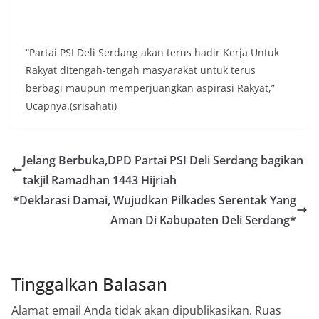
keramaian warga.‎‎Dengan adanya deteksi dini ini,
diharapkan potensi gangguan keamanan dapat
diantisipasi sejak awal sehingga situasi di
Kelurahan Sunggal tetap terjaga aman, tertib,
“Partai PSI Deli Serdang akan terus hadir Kerja Untuk
dan kondusif hingga puncak perayaan HUT
Rakyat ditengah-tengah masyarakat untuk terus
Kemerdekaan RI berlangsung.‎‎Wujud Kedekatan
berbagi maupun memperjuangkan aspirasi Rakyat,”
Polri dengan Masyarakat‎Kegiatan sambang Door
to Door System ini merupakan salah satu bentuk
Ucapnya.(srisahati)
implementasi program Polri Presisi yang
mengedepankan kehadiran dan kedekatan
personel Kepolisian dengan masyarakat. Melalui
Jelang Berbuka,DPD Partai PSI Deli Serdang bagikan
kegiatan semacam ini, Bhabinkamtibmas tidak
hanya berperan sebagai penyampai informasi
takjil Ramadhan 1443 Hijriah
dan imbauan, tetapi juga sebagai mitra
*Deklarasi Damai, Wujudkan Pilkades Serentak Yang
masyarakat dalam menjaga keamanan lingkungan
secara bersama-sama.‎‎Kehadiran
Aman Di Kabupaten Deli Serdang*
Bhabinkamtibmas di tengah-tengah warga
diharapkan dapat semakin mempererat
hubungan kemitraan antara Polri dan
masyarakat, sekaligus membangun kesadaran
Tinggalkan Balasan
kolektif warga akan pentingnya menjaga
keamanan, ketertiban, dan kekompakan
Alamat email Anda tidak akan dipublikasikan.
Ruas
lingkungan, khususnya dalam menyambut