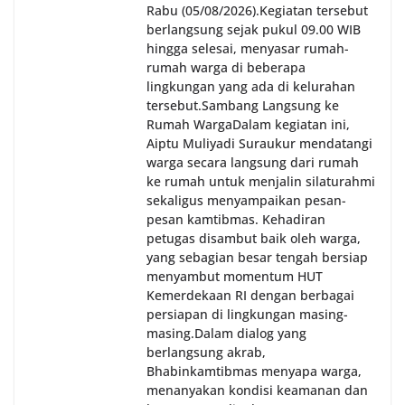
oleh Bhabinkamtibmas di wilayah Kelurahan
Rabu (05/08/2026).‎‎Kegiatan tersebut
Sunggal sebagai bagian dari upaya menciptakan
berlangsung sejak pukul 09.00 WIB
situasi Kamtibmas yang aman dan kondusif,
hingga selesai, menyasar rumah-
sekaligus menumbuhkan semangat nasionalisme
rumah warga di beberapa
warga dalam menyambut Hari Kemerdekaan RI.
lingkungan yang ada di kelurahan
tersebut.‎Sambang Langsung ke
Rumah Warga‎Dalam kegiatan ini,
Aiptu Muliyadi Suraukur mendatangi
warga secara langsung dari rumah
ke rumah untuk menjalin silaturahmi
sekaligus menyampaikan pesan-
pesan kamtibmas. Kehadiran
petugas disambut baik oleh warga,
yang sebagian besar tengah bersiap
menyambut momentum HUT
Kemerdekaan RI dengan berbagai
persiapan di lingkungan masing-
masing.‎Dalam dialog yang
berlangsung akrab,
Bhabinkamtibmas menyapa warga,
menanyakan kondisi keamanan dan