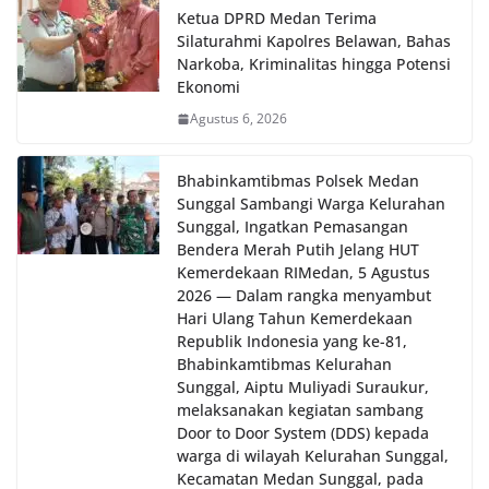
dan kondusif hingga puncak perayaan HUT
Ketua DPRD Medan Terima
Kemerdekaan RI berlangsung.‎‎Wujud Kedekatan
Silaturahmi Kapolres Belawan, Bahas
Polri dengan Masyarakat‎Kegiatan sambang Door
Narkoba, Kriminalitas hingga Potensi
to Door System ini merupakan salah satu bentuk
Ekonomi
implementasi program Polri Presisi yang
Agustus 6, 2026
mengedepankan kehadiran dan kedekatan
personel Kepolisian dengan masyarakat. Melalui
kegiatan semacam ini, Bhabinkamtibmas tidak
Bhabinkamtibmas Polsek Medan
hanya berperan sebagai penyampai informasi
Sunggal Sambangi Warga Kelurahan
dan imbauan, tetapi juga sebagai mitra
Sunggal, Ingatkan Pemasangan
masyarakat dalam menjaga keamanan lingkungan
Bendera Merah Putih Jelang HUT
secara bersama-sama.‎‎Kehadiran
Kemerdekaan RI‎‎Medan, 5 Agustus
Bhabinkamtibmas di tengah-tengah warga
2026 — Dalam rangka menyambut
diharapkan dapat semakin mempererat
Hari Ulang Tahun Kemerdekaan
hubungan kemitraan antara Polri dan
Republik Indonesia yang ke-81,
masyarakat, sekaligus membangun kesadaran
kolektif warga akan pentingnya menjaga
Bhabinkamtibmas Kelurahan
keamanan, ketertiban, dan kekompakan
Sunggal, Aiptu Muliyadi Suraukur,
lingkungan, khususnya dalam menyambut
melaksanakan kegiatan sambang
momentum bersejarah HUT Kemerdekaan
Door to Door System (DDS) kepada
Republik Indonesia.‎Kegiatan sambang ini
warga di wilayah Kelurahan Sunggal,
rencananya akan terus dilaksanakan secara rutin
Kecamatan Medan Sunggal, pada