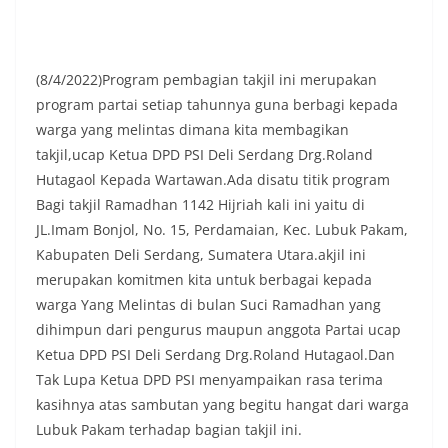
masing secara penuh. Ini adalah bentuk
penghormatan kita bersama terhadap
perjuangan para pahlawan yang telah merebut
kemerdekaan,” ujar Aiptu Muliyadi Suraukur saat
(8/4/2022)Program pembagian takjil ini merupakan
berdialog dengan warga.‎‎Ia juga menambahkan
program partai setiap tahunnya guna berbagi kepada
agar warga memperhatikan kondisi bendera yang
warga yang melintas dimana kita membagikan
akan dikibarkan, memastikan bendera dalam
keadaan bersih, tidak sobek, dan layak untuk
takjil,ucap Ketua DPD PSI Deli Serdang Drg.Roland
dikibarkan sebagai simbol kehormatan
Hutagaol Kepada Wartawan.Ada disatu titik program
negara.‎‎‎Selain menyampaikan imbauan terkait
Bagi takjil Ramadhan 1142 Hijriah kali ini yaitu di
bendera, kegiatan sambang DDS ini juga
JL.Imam Bonjol, No. 15, Perdamaian, Kec. Lubuk Pakam,
dimanfaatkan sebagai sarana deteksi dini (early
warning) guna mengantisipasi potensi gangguan
Kabupaten Deli Serdang, Sumatera Utara.akjil ini
keamanan dan ketertiban masyarakat
merupakan komitmen kita untuk berbagai kepada
(Kamtibmas) di lingkungan tempat tinggal warga.
warga Yang Melintas di bulan Suci Ramadhan yang
Melalui interaksi langsung tersebut,
dihimpun dari pengurus maupun anggota Partai ucap
Bhabinkamtibmas dapat menghimpun informasi
awal terkait situasi sosial, potensi kerawanan,
Ketua DPD PSI Deli Serdang Drg.Roland Hutagaol.Dan
maupun hal-hal yang dapat mengganggu
Tak Lupa Ketua DPD PSI menyampaikan rasa terima
kondusivitas wilayah, khususnya menjelang
kasihnya atas sambutan yang begitu hangat dari warga
perayaan HUT Kemerdekaan RI yang biasanya
Lubuk Pakam terhadap bagian takjil ini.
diwarnai dengan berbagai kegiatan dan