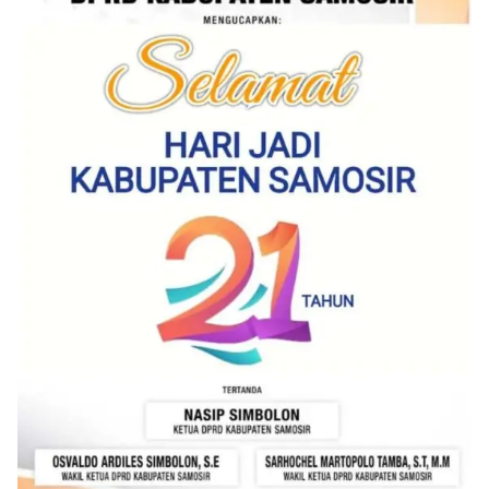
Pemasangan Bendera Merah Putih Jelang HUT
Kemerdekaan RI‎‎Medan, 5 Agustus 2026 — Dalam
rangka menyambut Hari Ulang Tahun
Kemerdekaan Republik Indonesia yang ke-81,
Bhabinkamtibmas Kelurahan Sunggal, Aiptu
Muliyadi Suraukur, melaksanakan kegiatan
sambang Door to Door System (DDS) kepada
warga di wilayah Kelurahan Sunggal, Kecamatan
Medan Sunggal, pada Rabu (05/08/2026).‎‎Kegiatan
tersebut berlangsung sejak pukul 09.00 WIB
hingga selesai, menyasar rumah-rumah warga di
beberapa lingkungan yang ada di kelurahan
tersebut.‎Sambang Langsung ke Rumah
Warga‎Dalam kegiatan ini, Aiptu Muliyadi
Suraukur mendatangi warga secara langsung dari
rumah ke rumah untuk menjalin silaturahmi
sekaligus menyampaikan pesan-pesan
kamtibmas. Kehadiran petugas disambut baik
oleh warga, yang sebagian besar tengah bersiap
menyambut momentum HUT Kemerdekaan RI
dengan berbagai persiapan di lingkungan
masing-masing.‎Dalam dialog yang berlangsung