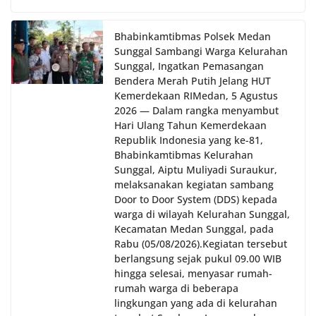
dan kondusif hingga puncak perayaan HUT
Kemerdekaan RI berlangsung.‎‎Wujud Kedekatan
Polri dengan Masyarakat‎Kegiatan sambang Door
Bhabinkamtibmas Polsek Medan
to Door System ini merupakan salah satu bentuk
Sunggal Sambangi Warga Kelurahan
implementasi program Polri Presisi yang
Sunggal, Ingatkan Pemasangan
mengedepankan kehadiran dan kedekatan
Bendera Merah Putih Jelang HUT
personel Kepolisian dengan masyarakat. Melalui
Kemerdekaan RI‎‎Medan, 5 Agustus
kegiatan semacam ini, Bhabinkamtibmas tidak
2026 — Dalam rangka menyambut
hanya berperan sebagai penyampai informasi
Hari Ulang Tahun Kemerdekaan
dan imbauan, tetapi juga sebagai mitra
Republik Indonesia yang ke-81,
masyarakat dalam menjaga keamanan lingkungan
Bhabinkamtibmas Kelurahan
secara bersama-sama.‎‎Kehadiran
Bhabinkamtibmas di tengah-tengah warga
Sunggal, Aiptu Muliyadi Suraukur,
diharapkan dapat semakin mempererat
melaksanakan kegiatan sambang
hubungan kemitraan antara Polri dan
Door to Door System (DDS) kepada
masyarakat, sekaligus membangun kesadaran
warga di wilayah Kelurahan Sunggal,
kolektif warga akan pentingnya menjaga
Kecamatan Medan Sunggal, pada
keamanan, ketertiban, dan kekompakan
Rabu (05/08/2026).‎‎Kegiatan tersebut
lingkungan, khususnya dalam menyambut
berlangsung sejak pukul 09.00 WIB
momentum bersejarah HUT Kemerdekaan
hingga selesai, menyasar rumah-
Republik Indonesia.‎Kegiatan sambang ini
rumah warga di beberapa
rencananya akan terus dilaksanakan secara rutin
lingkungan yang ada di kelurahan
oleh Bhabinkamtibmas di wilayah Kelurahan