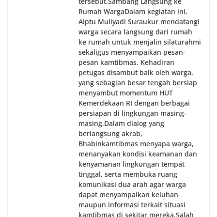
tersebut.‎Sambang Langsung ke
Sunggal sebagai bagian dari upaya menciptakan
Rumah Warga‎Dalam kegiatan ini,
situasi Kamtibmas yang aman dan kondusif,
Aiptu Muliyadi Suraukur mendatangi
sekaligus menumbuhkan semangat nasionalisme
warga secara langsung dari rumah
warga dalam menyambut Hari Kemerdekaan RI.
ke rumah untuk menjalin silaturahmi
sekaligus menyampaikan pesan-
pesan kamtibmas. Kehadiran
petugas disambut baik oleh warga,
yang sebagian besar tengah bersiap
menyambut momentum HUT
Kemerdekaan RI dengan berbagai
persiapan di lingkungan masing-
masing.‎Dalam dialog yang
berlangsung akrab,
Bhabinkamtibmas menyapa warga,
menanyakan kondisi keamanan dan
kenyamanan lingkungan tempat
tinggal, serta membuka ruang
komunikasi dua arah agar warga
dapat menyampaikan keluhan
maupun informasi terkait situasi
kamtibmas di sekitar mereka.‎‎‎Salah