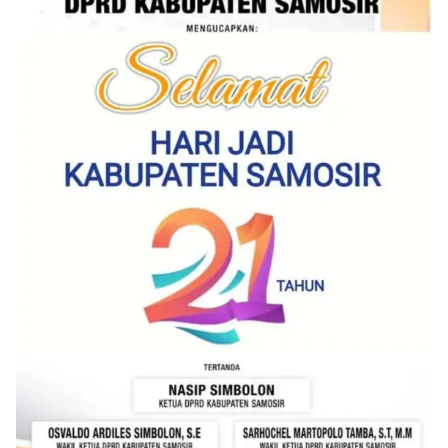
Pemasangan Bendera Merah Putih Jelang HUT
Kemerdekaan RI‎‎Medan, 5 Agustus 2026 — Dalam
rangka menyambut Hari Ulang Tahun
Kemerdekaan Republik Indonesia yang ke-
81noktahsumutcoomBhabinkamtibmas Kelurahan
Sunggal, Aiptu Muliyadi Suraukur, melaksanakan
kegiatan sambang Door to Door System (DDS)
kepada warga di wilayah Kelurahan Sunggal,
Kecamatan Medan Sunggal, pada Rabu
(05/08/2026).‎‎Kegiatan tersebut berlangsung sejak
pukul 09.00 WIB hingga selesai, menyasar rumah-
rumah warga di beberapa lingkungan yang ada di
kelurahan tersebut.‎Sambang Langsung ke Rumah
Warga‎Dalam kegiatan ini, Aiptu Muliyadi
Suraukur mendatangi warga secara langsung dari
rumah ke rumah untuk menjalin silaturahmi
sekaligus menyampaikan pesan-pesan
kamtibmas. Kehadiran petugas disambut baik
oleh warga, yang sebagian besar tengah bersiap
menyambut momentum HUT Kemerdekaan RI
dengan berbagai persiapan di lingkungan
masing-masing.‎Dalam dialog yang berlangsung
akrab, Bhabinkamtibmas menyapa warga,