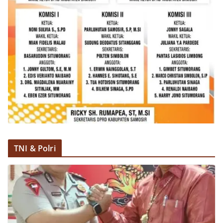
menanyakan kondisi keamanan dan kenyamanan
lingkungan tempat tinggal, serta membuka ruang
komunikasi dua arah agar warga dapat
menyampaikan keluhan maupun informasi terkait
situasi kamtibmas di sekitar mereka.‎‎‎Salah satu
poin utama yang disampaikan dalam kegiatan
sambang ini adalah imbauan kepada warga untuk
memasang bendera Merah Putih secara penuh,
bukan setengah tiang, sebagai bentuk
penghormatan dan rasa cinta tanah air
menjelang perayaan HUT Kemerdekaan RI.
Petugas mengingatkan bahwa pemasangan
bendera dengan benar merupakan salah satu
wujud nyata partisipasi masyarakat dalam
memperingati hari bersejarah bangsa
TNI & Polri
Indonesia.‎‎”Kami mengimbau kepada seluruh
warga agar mulai mempersiapkan dan memasang
bendera Merah Putih di depan rumah masing-
masing secara penuh. Ini adalah bentuk
penghormatan kita bersama terhadap
perjuangan para pahlawan yang telah merebut
kemerdekaan,” ujar Aiptu Muliyadi Suraukur saat