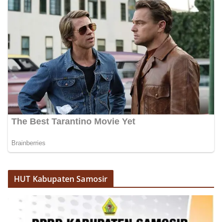
kegiatan semacam ini, Bhabinkamtibmas tidak
hanya berperan sebagai penyampai informasi
dan imbauan, tetapi juga sebagai mitra
masyarakat dalam menjaga keamanan lingkungan
secara bersama-sama.‎‎Kehadiran
Bhabinkamtibmas di tengah-tengah warga
diharapkan dapat semakin mempererat
hubungan kemitraan antara Polri dan
masyarakat, sekaligus membangun kesadaran
kolektif warga akan pentingnya menjaga
keamanan, ketertiban, dan kekompakan
lingkungan, khususnya dalam menyambut
momentum bersejarah HUT Kemerdekaan
Republik Indonesia.‎Kegiatan sambang ini
rencananya akan terus dilaksanakan secara rutin
oleh Bhabinkamtibmas di wilayah Kelurahan
Sunggal sebagai bagian dari upaya menciptakan
situasi Kamtibmas yang aman dan kondusif,
HUT Kabupaten Samosir
sekaligus menumbuhkan semangat nasionalisme
warga dalam menyambut Hari Kemerdekaan RI.
Bhabinkamtibmas Polsek Medan Sunggal
Sambangi Warga Kelurahan Sunggal, Ingatkan