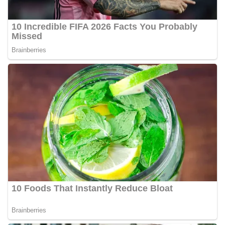
bendera, kegiatan sambang DDS ini juga
dimanfaatkan sebagai sarana deteksi dini (early
warning) guna mengantisipasi potensi gangguan
keamanan dan ketertiban masyarakat
(Kamtibmas) di lingkungan tempat tinggal warga.
Melalui interaksi langsung tersebut,
Bhabinkamtibmas dapat menghimpun informasi
awal terkait situasi sosial, potensi kerawanan,
maupun hal-hal yang dapat mengganggu
kondusivitas wilayah, khususnya menjelang
perayaan HUT Kemerdekaan RI yang biasanya
diwarnai dengan berbagai kegiatan dan
keramaian warga.‎‎Dengan adanya deteksi dini ini,
diharapkan potensi gangguan keamanan dapat
diantisipasi sejak awal sehingga situasi di
Kelurahan Sunggal tetap terjaga aman, tertib,
dan kondusif hingga puncak perayaan HUT
Kemerdekaan RI berlangsung.‎‎Wujud Kedekatan
Polri dengan Masyarakat‎Kegiatan sambang Door
to Door System ini merupakan salah satu bentuk
implementasi program Polri Presisi yang
mengedepankan kehadiran dan kedekatan
personel Kepolisian dengan masyarakat. Melalui