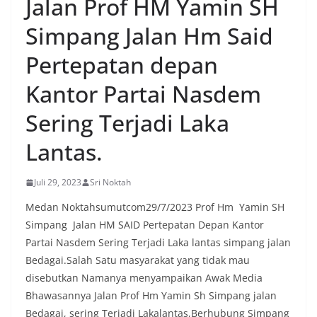
Jalan Prof HM Yamin SH
menyambut momentum HUT Kemerdekaan RI
dengan berbagai persiapan di lingkungan
Simpang Jalan Hm Said
masing-masing.‎Dalam dialog yang berlangsung
akrab, Bhabinkamtibmas menyapa warga,
Pertepatan depan
menanyakan kondisi keamanan dan kenyamanan
lingkungan tempat tinggal, serta membuka ruang
Kantor Partai Nasdem
komunikasi dua arah agar warga dapat
menyampaikan keluhan maupun informasi terkait
Sering Terjadi Laka
situasi kamtibmas di sekitar mereka.‎‎‎Salah satu
poin utama yang disampaikan dalam kegiatan
Lantas.
sambang ini adalah imbauan kepada warga untuk
memasang bendera Merah Putih secara penuh,
bukan setengah tiang, sebagai bentuk
Juli 29, 2023
Sri Noktah
penghormatan dan rasa cinta tanah air
menjelang perayaan HUT Kemerdekaan RI.
Medan Noktahsumutcom29/7/2023 Prof Hm Yamin SH
Petugas mengingatkan bahwa pemasangan
Simpang Jalan HM SAID Pertepatan Depan Kantor
bendera dengan benar merupakan salah satu
Partai Nasdem Sering Terjadi Laka lantas simpang jalan
wujud nyata partisipasi masyarakat dalam
Bedagai.Salah Satu masyarakat yang tidak mau
memperingati hari bersejarah bangsa
Indonesia.‎‎”Kami mengimbau kepada seluruh
disebutkan Namanya menyampaikan Awak Media
warga agar mulai mempersiapkan dan memasang
Bhawasannya Jalan Prof Hm Yamin Sh Simpang jalan
bendera Merah Putih di depan rumah masing-
Bedagai, sering Terjadi Lakalantas,Berhubung Simpang