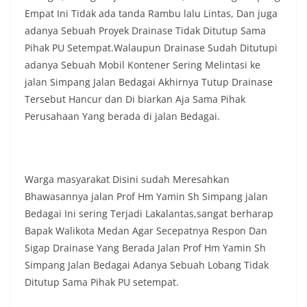
masing secara penuh. Ini adalah bentuk
Empat Ini Tidak ada tanda Rambu lalu Lintas, Dan juga
penghormatan kita bersama terhadap
perjuangan para pahlawan yang telah merebut
adanya Sebuah Proyek Drainase Tidak Ditutup Sama
kemerdekaan,” ujar Aiptu Muliyadi Suraukur saat
Pihak PU Setempat.Walaupun Drainase Sudah Ditutupi
berdialog dengan warga.‎‎Ia juga menambahkan
adanya Sebuah Mobil Kontener Sering Melintasi ke
agar warga memperhatikan kondisi bendera yang
jalan Simpang Jalan Bedagai Akhirnya Tutup Drainase
akan dikibarkan, memastikan bendera dalam
keadaan bersih, tidak sobek, dan layak untuk
Tersebut Hancur dan Di biarkan Aja Sama Pihak
dikibarkan sebagai simbol kehormatan
Perusahaan Yang berada di jalan Bedagai.
negara.‎‎‎Selain menyampaikan imbauan terkait
bendera, kegiatan sambang DDS ini juga
dimanfaatkan sebagai sarana deteksi dini (early
warning) guna mengantisipasi potensi gangguan
keamanan dan ketertiban masyarakat
Warga masyarakat Disini sudah Meresahkan
(Kamtibmas) di lingkungan tempat tinggal warga.
Bhawasannya jalan Prof Hm Yamin Sh Simpang jalan
Melalui interaksi langsung tersebut,
Bedagai Ini sering Terjadi Lakalantas,sangat berharap
Bhabinkamtibmas dapat menghimpun informasi
Bapak Walikota Medan Agar Secepatnya Respon Dan
awal terkait situasi sosial, potensi kerawanan,
maupun hal-hal yang dapat mengganggu
Sigap Drainase Yang Berada Jalan Prof Hm Yamin Sh
kondusivitas wilayah, khususnya menjelang
Simpang Jalan Bedagai Adanya Sebuah Lobang Tidak
perayaan HUT Kemerdekaan RI yang biasanya
Ditutup Sama Pihak PU setempat.
diwarnai dengan berbagai kegiatan dan
keramaian warga.‎‎Dengan adanya deteksi dini ini,