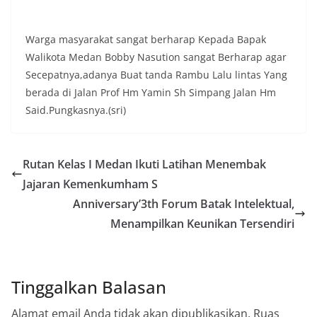
diharapkan potensi gangguan keamanan dapat
diantisipasi sejak awal sehingga situasi di
Kelurahan Sunggal tetap terjaga aman, tertib,
Warga masyarakat sangat berharap Kepada Bapak
dan kondusif hingga puncak perayaan HUT
Walikota Medan Bobby Nasution sangat Berharap agar
Kemerdekaan RI berlangsung.‎‎Wujud Kedekatan
Secepatnya,adanya Buat tanda Rambu Lalu lintas Yang
Polri dengan Masyarakat‎Kegiatan sambang Door
berada di Jalan Prof Hm Yamin Sh Simpang Jalan Hm
to Door System ini merupakan salah satu bentuk
implementasi program Polri Presisi yang
Said.Pungkasnya.(sri)
mengedepankan kehadiran dan kedekatan
personel Kepolisian dengan masyarakat. Melalui
kegiatan semacam ini, Bhabinkamtibmas tidak
Rutan Kelas I Medan Ikuti Latihan Menembak
hanya berperan sebagai penyampai informasi
dan imbauan, tetapi juga sebagai mitra
Jajaran Kemenkumham S
masyarakat dalam menjaga keamanan lingkungan
Anniversary’3th Forum Batak Intelektual,
secara bersama-sama.‎‎Kehadiran
Bhabinkamtibmas di tengah-tengah warga
Menampilkan Keunikan Tersendiri
diharapkan dapat semakin mempererat
hubungan kemitraan antara Polri dan
masyarakat, sekaligus membangun kesadaran
kolektif warga akan pentingnya menjaga
Tinggalkan Balasan
keamanan, ketertiban, dan kekompakan
lingkungan, khususnya dalam menyambut
Alamat email Anda tidak akan dipublikasikan.
Ruas