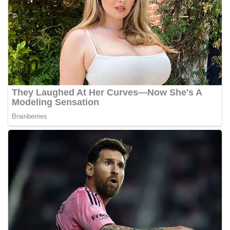
sambang ini adalah imbauan kepada warga untuk
memasang bendera Merah Putih secara penuh,
bukan setengah tiang, sebagai bentuk
penghormatan dan rasa cinta tanah air
menjelang perayaan HUT Kemerdekaan RI.
Petugas mengingatkan bahwa pemasangan
bendera dengan benar merupakan salah satu
wujud nyata partisipasi masyarakat dalam
memperingati hari bersejarah bangsa
Indonesia.‎‎”Kami mengimbau kepada seluruh
warga agar mulai mempersiapkan dan memasang
bendera Merah Putih di depan rumah masing-
masing secara penuh. Ini adalah bentuk
penghormatan kita bersama terhadap
perjuangan para pahlawan yang telah merebut
kemerdekaan,” ujar Aiptu Muliyadi Suraukur saat
berdialog dengan warga.‎‎Ia juga menambahkan
agar warga memperhatikan kondisi bendera yang
akan dikibarkan, memastikan bendera dalam
keadaan bersih, tidak sobek, dan layak untuk
dikibarkan sebagai simbol kehormatan
negara.‎‎‎Selain menyampaikan imbauan terkait