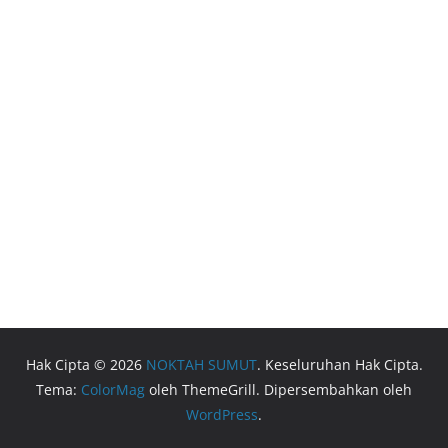
Hak Cipta © 2026
NOKTAH SUMUT
. Keseluruhan Hak Cipta.
Tema:
ColorMag
oleh ThemeGrill. Dipersembahkan oleh
WordPress
.