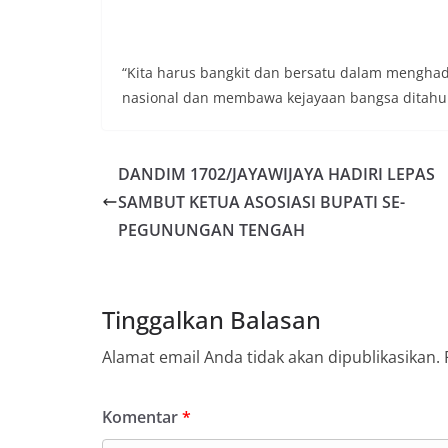
sambang DDS ini 
deteksi dini (ear
gangguan keamana
(Kamtibmas) di li
“Kita harus bangkit dan bersatu dalam mengha
interaksi langsu
nasional dan membawa kejayaan bangsa ditahun-
menghimpun inform
kerawanan, maup
kondusivitas wil
Kemerdekaan RI y
DANDIM 1702/JAYAWIJAYA HADIRI LEPAS
kegiatan dan kera
SAMBUT KETUA ASOSIASI BUPATI SE-
ini, diharapkan 
PEGUNUNGAN TENGAH
diantisipasi sejak
Sunggal tetap ter
puncak perayaan 
Kedekatan Polri 
Door to Door Syst
Tinggalkan Balasan
implementasi pro
kehadiran dan ke
Alamat email Anda tidak akan dipublikasikan.
masyarakat. Melal
Bhabinkamtibmas 
penyampai inform
Komentar
*
mitra masyarakat