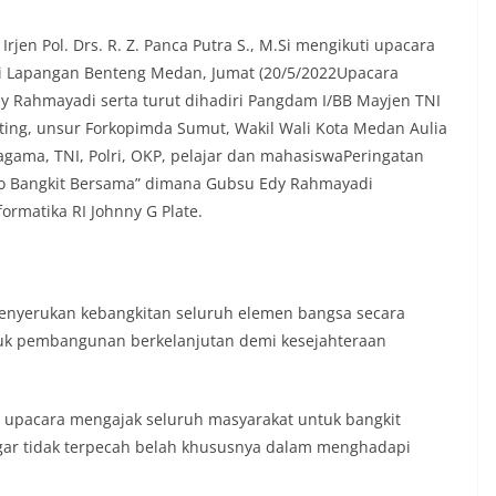
t tinggal, serta membuka ruang
rah agar warga dapat menyampaikan
formasi terkait situasi kamtibmas di
n Pol. Drs. R. Z. Panca Putra S., M.Si mengikuti upacara
‎Salah satu poin utama yang disampaikan
di Lapangan Benteng Medan, Jumat (20/5/2022Upacara
ambang ini adalah imbauan kepada
 Rahmayadi serta turut dihadiri Pangdam I/BB Mayjen TNI
asang bendera Merah Putih secara
ing, unsur Forkopimda Sumut, Wakil Wali Kota Medan Aulia
engah tiang, sebagai bentuk
 rasa cinta tanah air menjelang
ama, TNI, Polri, OKP, pelajar dan mahasiswaPeringatan
erdekaan RI. Petugas mengingatkan
Ayo Bangkit Bersama” dimana Gubsu Edy Rahmayadi
n bendera dengan benar merupakan
rmatika RI Johnny G Plate.
nyata partisipasi masyarakat dalam
 bersejarah bangsa Indonesia.‎‎”Kami
a seluruh warga agar mulai
an memasang bendera Merah Putih di
ng-masing secara penuh. Ini adalah
enyerukan kebangkitan seluruh elemen bangsa secara
tan kita bersama terhadap perjuangan
k pembangunan berkelanjutan demi kesejahteraan
ng telah merebut kemerdekaan,” ujar
raukur saat berdialog dengan warga.‎‎Ia
n agar warga memperhatikan kondisi
i upacara mengajak seluruh masyarakat untuk bangkit
n dikibarkan, memastikan bendera
sih, tidak sobek, dan layak untuk
gar tidak terpecah belah khususnya dalam menghadapi
i simbol kehormatan negara.‎‎‎Selain
auan terkait bendera, kegiatan