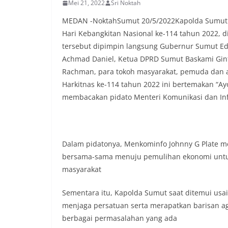
lingkungan tempa
Mei 21, 2022
Sri Noktah
komunikasi dua a
keluhan maupun in
MEDAN -NoktahSumut 20/5/2022Kapolda Sumut Irje
sekitar mereka.‎‎
Hari Kebangkitan Nasional ke-114 tahun 2022, 
dalam kegiatan s
tersebut dipimpin langsung Gubernur Sumut Edy
warga untuk mem
Achmad Daniel, Ketua DPRD Sumut Baskami Gint
penuh, bukan set
penghormatan dan
Rachman, para tokoh masyarakat, pemuda dan ag
perayaan HUT Kem
Harkitnas ke-114 tahun 2022 ini bertemakan “
bahwa pemasanga
membacakan pidato Menteri Komunikasi dan Info
salah satu wujud 
memperingati hari
mengimbau kepad
mempersiapkan d
depan rumah masi
Dalam pidatonya, Menkominfo Johnny G Plate m
bentuk penghorma
bersama-sama menuju pemulihan ekonomi untu
para pahlawan ya
masyarakat
Aiptu Muliyadi Su
juga menambahka
Sementara itu, Kapolda Sumut saat ditemui usa
bendera yang aka
dalam keadaan ber
menjaga persatuan serta merapatkan barisan a
dikibarkan sebaga
berbagai permasalahan yang ada
menyampaikan imb