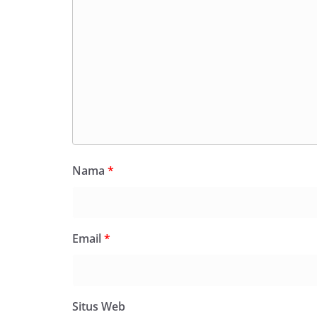
secara bersama-s
tengah-tengah wa
mempererat hubun
masyarakat, seka
warga akan penti
dan kekompakan 
menyambut mome
Republik Indonesi
terus dilaksanaka
wilayah Keluraha
menciptakan situ
sekaligus menum
Nama
*
dalam menyambut
Anggota DPRD Med
Persen Untuk Pe
Ketua DPRD Medan
Bahas Narkoba, Kr
Email
*
Bhabinkamtibmas
Kelurahan Sungga
Putih Jelang HUT 
— Dalam rangka 
Kemerdekaan Repu
Situs Web
Bhabinkamtibmas 