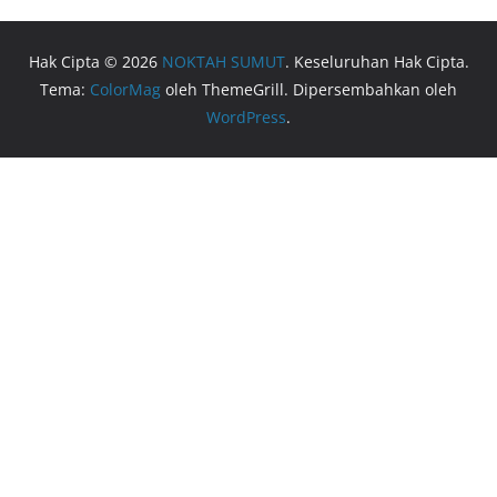
Hak Cipta © 2026
NOKTAH SUMUT
. Keseluruhan Hak Cipta.
Tema:
ColorMag
oleh ThemeGrill. Dipersembahkan oleh
WordPress
.