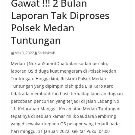
Gawat !!! 2 Bulan
menyambut momentum HUT Kemerdekaan RI
dengan berbagai persiapan di lingkungan
Laporan Tak Diproses
masing-masing.‎Dalam dialog yang berlangsung
akrab, Bhabinkamtibmas menyapa warga,
Polsek Medan
menanyakan kondisi keamanan dan kenyamanan
lingkungan tempat tinggal, serta membuka ruang
Tuntungan
komunikasi dua arah agar warga dapat
menyampaikan keluhan maupun informasi terkait
situasi kamtibmas di sekitar mereka.‎‎‎Salah satu
Mei 3, 2022
Sri Noktah
poin utama yang disampaikan dalam kegiatan
Medan |NoktahSumutDua bulan sudah berlalu,
sambang ini adalah imbauan kepada warga untuk
memasang bendera Merah Putih secara penuh,
laporan OS diduga kuat mengeram di Polsek Medan
bukan setengah tiang, sebagai bentuk
Tuntungan. Hingga kini, Reskrim Polsek Medan
penghormatan dan rasa cinta tanah air
Tuntungan yang dipimpin oleh Ipda Elia Karo Karo
menjelang perayaan HUT Kemerdekaan RI.
tidak ada membuahkan hasil terhadap laporan dugaan
Petugas mengingatkan bahwa pemasangan
bendera dengan benar merupakan salah satu
percobaan pencurian yang terjadi di Jalan Ladang No
wujud nyata partisipasi masyarakat dalam
11, Kelurahan Mangga, Kecamatan Medan Tuntungan
memperingati hari bersejarah bangsa
tepat nya di sebuah kamar milik Saudara Sembiring
Indonesia.‎‎”Kami mengimbau kepada seluruh
yang disewakan kepada OS pelapor yang terjadi pada,
warga agar mulai mempersiapkan dan memasang
bendera Merah Putih di depan rumah masing-
hari minggu, 31 Januari 2022, sekitar Pukul 04.00