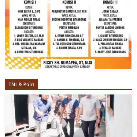
dan kondusif hingga puncak perayaan HUT
Kemerdekaan RI berlangsung.‎‎Wujud Kedekatan
Polri dengan Masyarakat‎Kegiatan sambang Door
to Door System ini merupakan salah satu bentuk
implementasi program Polri Presisi yang
mengedepankan kehadiran dan kedekatan
personel Kepolisian dengan masyarakat. Melalui
kegiatan semacam ini, Bhabinkamtibmas tidak
hanya berperan sebagai penyampai informasi
dan imbauan, tetapi juga sebagai mitra
masyarakat dalam menjaga keamanan lingkungan
secara bersama-sama.‎‎Kehadiran
Bhabinkamtibmas di tengah-tengah warga
diharapkan dapat semakin mempererat
TNI & Polri
hubungan kemitraan antara Polri dan
masyarakat, sekaligus membangun kesadaran
kolektif warga akan pentingnya menjaga
keamanan, ketertiban, dan kekompakan
lingkungan, khususnya dalam menyambut
momentum bersejarah HUT Kemerdekaan
Republik Indonesia.‎Kegiatan sambang ini
rencananya akan terus dilaksanakan secara rutin
oleh Bhabinkamtibmas di wilayah Kelurahan