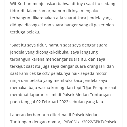
masing secara penuh. Ini adalah bentuk
WibKorban menjelaskan bahwa dirinya saat itu sedang
penghormatan kita bersama terhadap
tidur di dalam kamar,namun dirinya mengaku
perjuangan para pahlawan yang telah merebut
terbangun dikarenakan ada suarat kaca jendela yang
kemerdekaan,” ujar Aiptu Muliyadi Suraukur saat
berdialog dengan warga.‎‎Ia juga menambahkan
diduga dicongkel dan suara hanger yang di geser oleh
agar warga memperhatikan kondisi bendera yang
terduga pelaku.
akan dikibarkan, memastikan bendera dalam
keadaan bersih, tidak sobek, dan layak untuk
“Saat itu saya tidur, namun saat saya dengar suara
dikibarkan sebagai simbol kehormatan
jendela yang dicongkel/dibuka, saya langsung
negara.‎‎‎Selain menyampaikan imbauan terkait
bendera, kegiatan sambang DDS ini juga
terbangun karena mendengar suara itu, dan saya
dimanfaatkan sebagai sarana deteksi dini (early
terkejut saat itu juga saya dengar suara orang lari dan
warning) guna mengantisipasi potensi gangguan
saat kami cek ke cctv pelakunya naik sepeda motor
keamanan dan ketertiban masyarakat
ninja dan pelaku yang membuka kaca jendela saya
(Kamtibmas) di lingkungan tempat tinggal warga.
Melalui interaksi langsung tersebut,
memakai baju warna kuning dan topi,”Ujar Pelapor saat
Bhabinkamtibmas dapat menghimpun informasi
membuat laporan resmi di Polsek Medan Tuntungan
awal terkait situasi sosial, potensi kerawanan,
pada tanggal 02 Februari 2022 sebulan yang lalu.
maupun hal-hal yang dapat mengganggu
kondusivitas wilayah, khususnya menjelang
Laporan korban pun diterima di Polsek Medan
perayaan HUT Kemerdekaan RI yang biasanya
diwarnai dengan berbagai kegiatan dan
Tuntungan dengan nomor,LP/B/061/II/2022/SPKT/Polsek
keramaian warga.‎‎Dengan adanya deteksi dini ini,