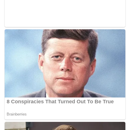
Pemasangan Bendera Merah Putih Jelang HUT
Kemerdekaan RI‎‎Medan, 5 Agustus 2026 — Dalam
rangka menyambut Hari Ulang Tahun
Kemerdekaan Republik Indonesia yang ke-81,
Bhabinkamtibmas Kelurahan Sunggal, Aiptu
Muliyadi Suraukur, melaksanakan kegiatan
sambang Door to Door System (DDS) kepada
warga di wilayah Kelurahan Sunggal, Kecamatan
Medan Sunggal, pada Rabu (05/08/2026).‎‎Kegiatan
tersebut berlangsung sejak pukul 09.00 WIB
hingga selesai, menyasar rumah-rumah warga di
beberapa lingkungan yang ada di kelurahan
tersebut.‎Sambang Langsung ke Rumah
Warga‎Dalam kegiatan ini, Aiptu Muliyadi
Suraukur mendatangi warga secara langsung dari
rumah ke rumah untuk menjalin silaturahmi
sekaligus menyampaikan pesan-pesan
kamtibmas. Kehadiran petugas disambut baik
oleh warga, yang sebagian besar tengah bersiap
menyambut momentum HUT Kemerdekaan RI
dengan berbagai persiapan di lingkungan
masing-masing.‎Dalam dialog yang berlangsung