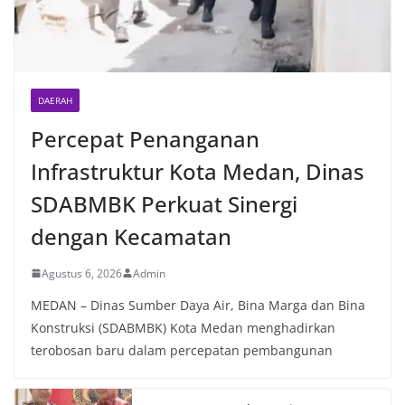
Sunggal sebagai bagian dari upaya menciptakan
situasi Kamtibmas yang aman dan kondusif,
sekaligus menumbuhkan semangat nasionalisme
warga dalam menyambut Hari Kemerdekaan RI.
DAERAH
Percepat Penanganan
Infrastruktur Kota Medan, Dinas
SDABMBK Perkuat Sinergi
dengan Kecamatan
Agustus 6, 2026
Admin
MEDAN – Dinas Sumber Daya Air, Bina Marga dan Bina
Konstruksi (SDABMBK) Kota Medan menghadirkan
terobosan baru dalam percepatan pembangunan