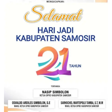
berdialog dengan warga.‎‎Ia juga menambahkan
agar warga memperhatikan kondisi bendera yang
akan dikibarkan, memastikan bendera dalam
keadaan bersih, tidak sobek, dan layak untuk
dikibarkan sebagai simbol kehormatan
negara.‎‎‎Selain menyampaikan imbauan terkait
bendera, kegiatan sambang DDS ini juga
dimanfaatkan sebagai sarana deteksi dini (early
warning) guna mengantisipasi potensi gangguan
keamanan dan ketertiban masyarakat
(Kamtibmas) di lingkungan tempat tinggal warga.
Melalui interaksi langsung tersebut,
Bhabinkamtibmas dapat menghimpun informasi
awal terkait situasi sosial, potensi kerawanan,
maupun hal-hal yang dapat mengganggu
kondusivitas wilayah, khususnya menjelang
perayaan HUT Kemerdekaan RI yang biasanya
diwarnai dengan berbagai kegiatan dan
keramaian warga.‎‎Dengan adanya deteksi dini ini,
diharapkan potensi gangguan keamanan dapat
diantisipasi sejak awal sehingga situasi di
Kelurahan Sunggal tetap terjaga aman, tertib,