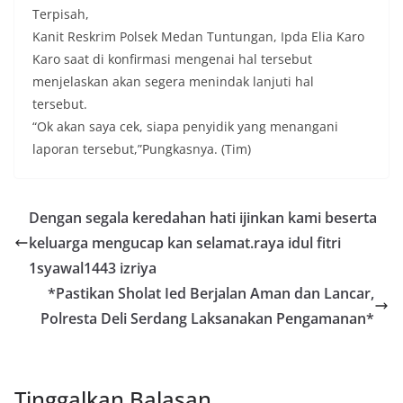
tersebut.‎Sambang Langsung ke Rumah
Terpisah,
Warga‎Dalam kegiatan ini, Aiptu Muliyadi
Kanit Reskrim Polsek Medan Tuntungan, Ipda Elia Karo
Suraukur mendatangi warga secara langsung dari
rumah ke rumah untuk menjalin silaturahmi
Karo saat di konfirmasi mengenai hal tersebut
sekaligus menyampaikan pesan-pesan
menjelaskan akan segera menindak lanjuti hal
kamtibmas. Kehadiran petugas disambut baik
tersebut.
oleh warga, yang sebagian besar tengah bersiap
“Ok akan saya cek, siapa penyidik yang menangani
menyambut momentum HUT Kemerdekaan RI
dengan berbagai persiapan di lingkungan
laporan tersebut,”Pungkasnya. (Tim)
masing-masing.‎Dalam dialog yang berlangsung
akrab, Bhabinkamtibmas menyapa warga,
menanyakan kondisi keamanan dan kenyamanan
Dengan segala keredahan hati ijinkan kami beserta
lingkungan tempat tinggal, serta membuka ruang
komunikasi dua arah agar warga dapat
keluarga mengucap kan selamat.raya idul fitri
menyampaikan keluhan maupun informasi terkait
1syawal1443 izriya
situasi kamtibmas di sekitar mereka.‎‎‎Salah satu
poin utama yang disampaikan dalam kegiatan
*Pastikan Sholat Ied Berjalan Aman dan Lancar,
sambang ini adalah imbauan kepada warga untuk
Polresta Deli Serdang Laksanakan Pengamanan*
memasang bendera Merah Putih secara penuh,
bukan setengah tiang, sebagai bentuk
penghormatan dan rasa cinta tanah air
menjelang perayaan HUT Kemerdekaan RI.
Tinggalkan Balasan
Petugas mengingatkan bahwa pemasangan