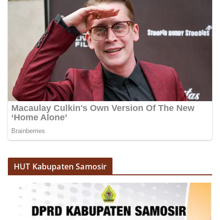
akrab, Bhabinkamtibmas menyapa warga,
menanyakan kondisi keamanan dan kenyamanan
lingkungan tempat tinggal, serta membuka ruang
komunikasi dua arah agar warga dapat
menyampaikan keluhan maupun informasi terkait
situasi kamtibmas di sekitar mereka.‎‎‎Salah satu
poin utama yang disampaikan dalam kegiatan
sambang ini adalah imbauan kepada warga untuk
memasang bendera Merah Putih secara penuh,
bukan setengah tiang, sebagai bentuk
penghormatan dan rasa cinta tanah air
menjelang perayaan HUT Kemerdekaan RI.
Petugas mengingatkan bahwa pemasangan
bendera dengan benar merupakan salah satu
wujud nyata partisipasi masyarakat dalam
memperingati hari bersejarah bangsa
Indonesia.‎‎”Kami mengimbau kepada seluruh
HUT Kabupaten Samosir
warga agar mulai mempersiapkan dan memasang
bendera Merah Putih di depan rumah masing-
masing secara penuh. Ini adalah bentuk
penghormatan kita bersama terhadap
perjuangan para pahlawan yang telah merebut
kemerdekaan,” ujar Aiptu Muliyadi Suraukur saat