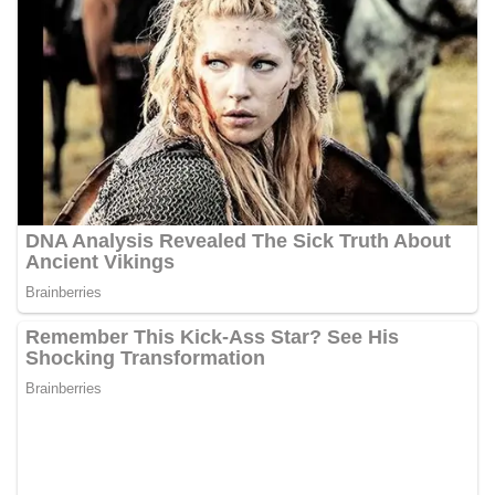
diharapkan dapat semakin mempererat
hubungan kemitraan antara Polri dan
masyarakat, sekaligus membangun kesadaran
kolektif warga akan pentingnya menjaga
keamanan, ketertiban, dan kekompakan
lingkungan, khususnya dalam menyambut
momentum bersejarah HUT Kemerdekaan
Republik Indonesia.‎Kegiatan sambang ini
rencananya akan terus dilaksanakan secara rutin
oleh Bhabinkamtibmas di wilayah Kelurahan
Sunggal sebagai bagian dari upaya menciptakan
situasi Kamtibmas yang aman dan kondusif,
sekaligus menumbuhkan semangat nasionalisme
warga dalam menyambut Hari Kemerdekaan RI.
Percepat Penanganan Infrastruktur Kota Medan,
Dinas SDABMBK Perkuat Sinergi dengan
Kecamatan
Ketua DPRD Medan Terima Silaturahmi Kapolres
Belawan, Bahas Narkoba, Kriminalitas hingga
Potensi Ekonomi
Bhabinkamtibmas Polsek Medan Sunggal
Sambangi Warga Kelurahan Sunggal, Ingatkan