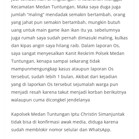
momentum bersejarah HUT Kemerdekaan
Kecamatan Medan Tuntungan, Maka saya duga juga
Republik Indonesia.‎Kegiatan sambang ini
jumlah “maling” mendadak semakin bertambah, orang
rencananya akan terus dilaksanakan secara rutin
oleh Bhabinkamtibmas di wilayah Kelurahan
yang jahat pun semakin bertambah, mungkin butuh
Sunggal sebagai bagian dari upaya menciptakan
uang untuk main game ikan ikan itu ya. sebelumnya
situasi Kamtibmas yang aman dan kondusif,
juga rumah saya sudah pernah dimasuki maling, kulkas
sekaligus menumbuhkan semangat nasionalisme
dan kipas angin saya hilang raib. Dalam laporan Os,
warga dalam menyambut Hari Kemerdekaan RI.
Bhabinkamtibmas Polsek Medan Sunggal
saya sangat menyesalkan Kanit Reskrim Polsek Medan
Sambangi Warga Kelurahan Sunggal, Ingatkan
Tuntungan, kenapa sampai sekarang tidak
Pemasangan Bendera Merah Putih Jelang HUT
mampunmengungkap kasus ataupun laporan Os
Kemerdekaan RI‎‎Medan, 5 Agustus 2026 — Dalam
tersebut, sudah lebih 1 bulan, Akibat dari kejadian
rangka menyambut Hari Ulang Tahun
Kemerdekaan Republik Indonesia yang ke-81,
yang di laporkan Os tersebut sejumalah warga pun
Bhabinkamtibmas Kelurahan Sunggal, Aiptu
menjadi resah karena takut menjadi korban berikutnya
Muliyadi Suraukur, melaksanakan kegiatan
walaupun cuma dicongkel jendelanya
sambang Door to Door System (DDS) kepada
warga di wilayah Kelurahan Sunggal, Kecamatan
Kapolsek Medan Tuntungan Iptu Christin Simanjuntak
Medan Sunggal, pada Rabu (05/08/2026).‎‎Kegiatan
tersebut berlangsung sejak pukul 09.00 WIB
tidak bisa di konfirmasi awak media, diduga karena
hingga selesai, menyasar rumah-rumah warga di
sudah memblokir nomor selular dan WhatsApp.
beberapa lingkungan yang ada di kelurahan