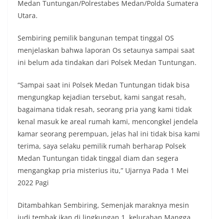
Medan Tuntungan/Polrestabes Medan/Polda Sumatera
diharapkan potensi gangguan keamanan dapat
Utara.
diantisipasi sejak awal sehingga situasi di
Kelurahan Sunggal tetap terjaga aman, tertib,
Sembiring pemilik bangunan tempat tinggal OS
dan kondusif hingga puncak perayaan HUT
Kemerdekaan RI berlangsung.‎‎Wujud Kedekatan
menjelaskan bahwa laporan Os setaunya sampai saat
Polri dengan Masyarakat‎Kegiatan sambang Door
ini belum ada tindakan dari Polsek Medan Tuntungan.
to Door System ini merupakan salah satu bentuk
implementasi program Polri Presisi yang
“Sampai saat ini Polsek Medan Tuntungan tidak bisa
mengedepankan kehadiran dan kedekatan
personel Kepolisian dengan masyarakat. Melalui
mengungkap kejadian tersebut, kami sangat resah,
kegiatan semacam ini, Bhabinkamtibmas tidak
bagaimana tidak resah, seorang pria yang kami tidak
hanya berperan sebagai penyampai informasi
kenal masuk ke areal rumah kami, mencongkel jendela
dan imbauan, tetapi juga sebagai mitra
kamar seorang perempuan, jelas hal ini tidak bisa kami
masyarakat dalam menjaga keamanan lingkungan
secara bersama-sama.‎‎Kehadiran
terima, saya selaku pemilik rumah berharap Polsek
Bhabinkamtibmas di tengah-tengah warga
Medan Tuntungan tidak tinggal diam dan segera
diharapkan dapat semakin mempererat
mengangkap pria misterius itu,” Ujarnya Pada 1 Mei
hubungan kemitraan antara Polri dan
2022 Pagi
masyarakat, sekaligus membangun kesadaran
kolektif warga akan pentingnya menjaga
keamanan, ketertiban, dan kekompakan
Ditambahkan Sembiring, Semenjak maraknya mesin
lingkungan, khususnya dalam menyambut
judi tembak ikan di lingkungan 1, kelurahan Mangga,