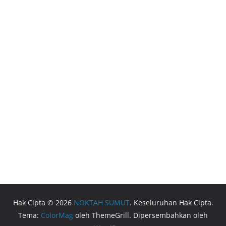
Hak Cipta © 2026
NOKTAH SUMUT
. Keseluruhan Hak Cipta.
Tema:
ColorMag
oleh ThemeGrill. Dipersembahkan oleh