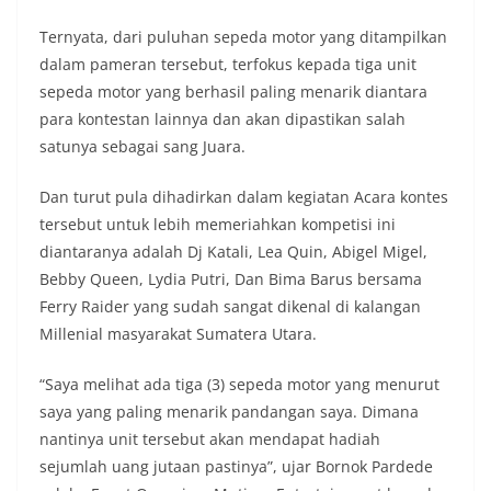
Indonesia.‎‎”Kami mengimbau kepada seluruh
Ternyata, dari puluhan sepeda motor yang ditampilkan
warga agar mulai mempersiapkan dan memasang
bendera Merah Putih di depan rumah masing-
dalam pameran tersebut, terfokus kepada tiga unit
masing secara penuh. Ini adalah bentuk
sepeda motor yang berhasil paling menarik diantara
penghormatan kita bersama terhadap
para kontestan lainnya dan akan dipastikan salah
perjuangan para pahlawan yang telah merebut
satunya sebagai sang Juara.
kemerdekaan,” ujar Aiptu Muliyadi Suraukur saat
berdialog dengan warga.‎‎Ia juga menambahkan
agar warga memperhatikan kondisi bendera yang
Dan turut pula dihadirkan dalam kegiatan Acara kontes
akan dikibarkan, memastikan bendera dalam
tersebut untuk lebih memeriahkan kompetisi ini
keadaan bersih, tidak sobek, dan layak untuk
diantaranya adalah Dj Katali, Lea Quin, Abigel Migel,
dikibarkan sebagai simbol kehormatan
Bebby Queen, Lydia Putri, Dan Bima Barus bersama
negara.‎‎‎Selain menyampaikan imbauan terkait
bendera, kegiatan sambang DDS ini juga
Ferry Raider yang sudah sangat dikenal di kalangan
dimanfaatkan sebagai sarana deteksi dini (early
Millenial masyarakat Sumatera Utara.
warning) guna mengantisipasi potensi gangguan
keamanan dan ketertiban masyarakat
“Saya melihat ada tiga (3) sepeda motor yang menurut
(Kamtibmas) di lingkungan tempat tinggal warga.
saya yang paling menarik pandangan saya. Dimana
Melalui interaksi langsung tersebut,
Bhabinkamtibmas dapat menghimpun informasi
nantinya unit tersebut akan mendapat hadiah
awal terkait situasi sosial, potensi kerawanan,
sejumlah uang jutaan pastinya”, ujar Bornok Pardede
maupun hal-hal yang dapat mengganggu