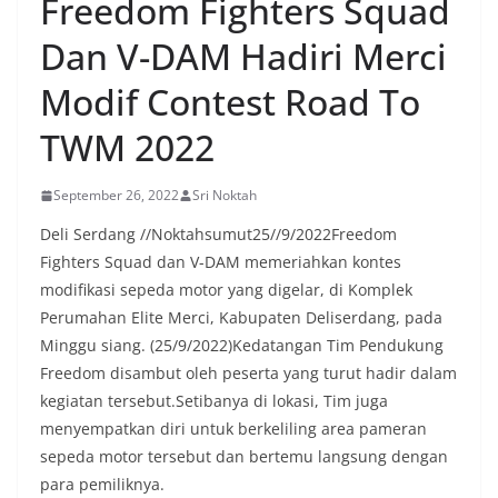
Freedom Fighters Squad
rumah ke rumah untuk menjalin silaturahmi
sekaligus menyampaikan pesan-pesan
Dan V-DAM Hadiri Merci
kamtibmas. Kehadiran petugas disambut baik
oleh warga, yang sebagian besar tengah bersiap
Modif Contest Road To
menyambut momentum HUT Kemerdekaan RI
dengan berbagai persiapan di lingkungan
TWM 2022
masing-masing.‎Dalam dialog yang berlangsung
akrab, Bhabinkamtibmas menyapa warga,
menanyakan kondisi keamanan dan kenyamanan
September 26, 2022
Sri Noktah
lingkungan tempat tinggal, serta membuka ruang
komunikasi dua arah agar warga dapat
Deli Serdang //Noktahsumut25//9/2022Freedom
menyampaikan keluhan maupun informasi terkait
Fighters Squad dan V-DAM memeriahkan kontes
situasi kamtibmas di sekitar mereka.‎‎‎Salah satu
modifikasi sepeda motor yang digelar, di Komplek
poin utama yang disampaikan dalam kegiatan
Perumahan Elite Merci, Kabupaten Deliserdang, pada
sambang ini adalah imbauan kepada warga untuk
memasang bendera Merah Putih secara penuh,
Minggu siang. (25/9/2022)Kedatangan Tim Pendukung
bukan setengah tiang, sebagai bentuk
Freedom disambut oleh peserta yang turut hadir dalam
penghormatan dan rasa cinta tanah air
kegiatan tersebut.Setibanya di lokasi, Tim juga
menjelang perayaan HUT Kemerdekaan RI.
menyempatkan diri untuk berkeliling area pameran
Petugas mengingatkan bahwa pemasangan
bendera dengan benar merupakan salah satu
sepeda motor tersebut dan bertemu langsung dengan
wujud nyata partisipasi masyarakat dalam
para pemiliknya.
memperingati hari bersejarah bangsa