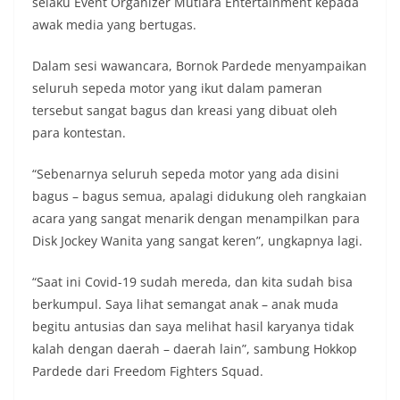
selaku Event Organizer Mutiara Entertainment kepada
kondusivitas wilayah, khususnya menjelang
awak media yang bertugas.
perayaan HUT Kemerdekaan RI yang biasanya
diwarnai dengan berbagai kegiatan dan
keramaian warga.‎‎Dengan adanya deteksi dini ini,
Dalam sesi wawancara, Bornok Pardede menyampaikan
diharapkan potensi gangguan keamanan dapat
seluruh sepeda motor yang ikut dalam pameran
diantisipasi sejak awal sehingga situasi di
tersebut sangat bagus dan kreasi yang dibuat oleh
Kelurahan Sunggal tetap terjaga aman, tertib,
para kontestan.
dan kondusif hingga puncak perayaan HUT
Kemerdekaan RI berlangsung.‎‎Wujud Kedekatan
Polri dengan Masyarakat‎Kegiatan sambang Door
“Sebenarnya seluruh sepeda motor yang ada disini
to Door System ini merupakan salah satu bentuk
bagus – bagus semua, apalagi didukung oleh rangkaian
implementasi program Polri Presisi yang
acara yang sangat menarik dengan menampilkan para
mengedepankan kehadiran dan kedekatan
Disk Jockey Wanita yang sangat keren”, ungkapnya lagi.
personel Kepolisian dengan masyarakat. Melalui
kegiatan semacam ini, Bhabinkamtibmas tidak
hanya berperan sebagai penyampai informasi
“Saat ini Covid-19 sudah mereda, dan kita sudah bisa
dan imbauan, tetapi juga sebagai mitra
berkumpul. Saya lihat semangat anak – anak muda
masyarakat dalam menjaga keamanan lingkungan
begitu antusias dan saya melihat hasil karyanya tidak
secara bersama-sama.‎‎Kehadiran
Bhabinkamtibmas di tengah-tengah warga
kalah dengan daerah – daerah lain”, sambung Hokkop
diharapkan dapat semakin mempererat
Pardede dari Freedom Fighters Squad.
hubungan kemitraan antara Polri dan