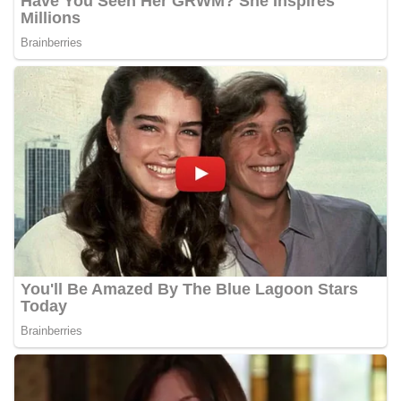
dan imbauan, tetapi juga sebagai mitra
masyarakat dalam menjaga keamanan lingkungan
secara bersama-sama.‎‎Kehadiran
Bhabinkamtibmas di tengah-tengah warga
diharapkan dapat semakin mempererat
hubungan kemitraan antara Polri dan
masyarakat, sekaligus membangun kesadaran
kolektif warga akan pentingnya menjaga
keamanan, ketertiban, dan kekompakan
lingkungan, khususnya dalam menyambut
momentum bersejarah HUT Kemerdekaan
Republik Indonesia.‎Kegiatan sambang ini
rencananya akan terus dilaksanakan secara rutin
oleh Bhabinkamtibmas di wilayah Kelurahan
Sunggal sebagai bagian dari upaya menciptakan
situasi Kamtibmas yang aman dan kondusif,
sekaligus menumbuhkan semangat nasionalisme
warga dalam menyambut Hari Kemerdekaan RI.
Ini Alasan Plh Sekda Medan Sarankan Jhon Ester
Lase Segera Dievaluasi
Percepat Penanganan Infrastruktur Kota Medan,
Dinas SDABMBK Perkuat Sinergi dengan