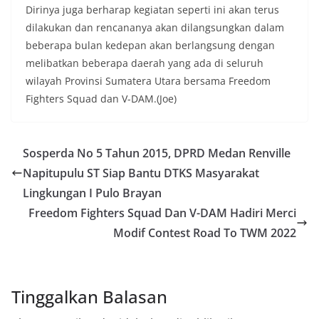
masyarakat, sekaligus membangun kesadaran
Dirinya juga berharap kegiatan seperti ini akan terus
kolektif warga akan pentingnya menjaga
dilakukan dan rencananya akan dilangsungkan dalam
keamanan, ketertiban, dan kekompakan
lingkungan, khususnya dalam menyambut
beberapa bulan kedepan akan berlangsung dengan
momentum bersejarah HUT Kemerdekaan
melibatkan beberapa daerah yang ada di seluruh
Republik Indonesia.‎Kegiatan sambang ini
wilayah Provinsi Sumatera Utara bersama Freedom
rencananya akan terus dilaksanakan secara rutin
Fighters Squad dan V-DAM.(Joe)
oleh Bhabinkamtibmas di wilayah Kelurahan
Sunggal sebagai bagian dari upaya menciptakan
situasi Kamtibmas yang aman dan kondusif,
sekaligus menumbuhkan semangat nasionalisme
Sosperda No 5 Tahun 2015, DPRD Medan Renville
warga dalam menyambut Hari Kemerdekaan RI.
Napitupulu ST Siap Bantu DTKS Masyarakat
Bhabinkamtibmas Polsek Medan Sunggal
Sambangi Warga Kelurahan Sunggal, Ingatkan
Lingkungan I Pulo Brayan
Pemasangan Bendera Merah Putih Jelang HUT
Freedom Fighters Squad Dan V-DAM Hadiri Merci
Kemerdekaan RI‎‎Medan, 5 Agustus 2026 — Dalam
rangka menyambut Hari Ulang Tahun
Modif Contest Road To TWM 2022
Kemerdekaan Republik Indonesia yang ke-
81noktahsumutcoomBhabinkamtibmas Kelurahan
Sunggal, Aiptu Muliyadi Suraukur, melaksanakan
kegiatan sambang Door to Door System (DDS)
Tinggalkan Balasan
kepada warga di wilayah Kelurahan Sunggal,
Kecamatan Medan Sunggal, pada Rabu