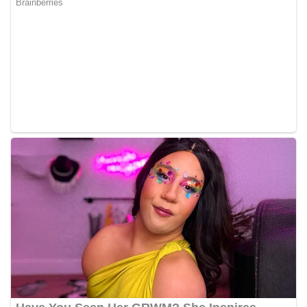
keamanan dan ketertiban masyarakat
(Kamtibmas) di lingkungan tempat tinggal warga.
Melalui interaksi langsung tersebut,
Bhabinkamtibmas dapat menghimpun informasi
awal terkait situasi sosial, potensi kerawanan,
maupun hal-hal yang dapat mengganggu
kondusivitas wilayah, khususnya menjelang
perayaan HUT Kemerdekaan RI yang biasanya
diwarnai dengan berbagai kegiatan dan
keramaian warga.‎‎Dengan adanya deteksi dini ini,
diharapkan potensi gangguan keamanan dapat
diantisipasi sejak awal sehingga situasi di
Kelurahan Sunggal tetap terjaga aman, tertib,
dan kondusif hingga puncak perayaan HUT
Kemerdekaan RI berlangsung.‎‎Wujud Kedekatan
Polri dengan Masyarakat‎Kegiatan sambang Door
to Door System ini merupakan salah satu bentuk
implementasi program Polri Presisi yang
mengedepankan kehadiran dan kedekatan
personel Kepolisian dengan masyarakat. Melalui
kegiatan semacam ini, Bhabinkamtibmas tidak
hanya berperan sebagai penyampai informasi