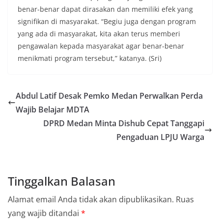
bendera, kegiatan sambang DDS ini juga
benar-benar dapat dirasakan dan memiliki efek yang
dimanfaatkan sebagai sarana deteksi dini (early
signifikan di masyarakat. “Begiu juga dengan program
warning) guna mengantisipasi potensi gangguan
yang ada di masyarakat, kita akan terus memberi
keamanan dan ketertiban masyarakat
(Kamtibmas) di lingkungan tempat tinggal warga.
pengawalan kepada masyarakat agar benar-benar
Melalui interaksi langsung tersebut,
menikmati program tersebut,” katanya. (Sri)
Bhabinkamtibmas dapat menghimpun informasi
awal terkait situasi sosial, potensi kerawanan,
maupun hal-hal yang dapat mengganggu
kondusivitas wilayah, khususnya menjelang
Abdul Latif Desak Pemko Medan Perwalkan Perda
perayaan HUT Kemerdekaan RI yang biasanya
Wajib Belajar MDTA
diwarnai dengan berbagai kegiatan dan
DPRD Medan Minta Dishub Cepat Tanggapi
keramaian warga.‎‎Dengan adanya deteksi dini ini,
diharapkan potensi gangguan keamanan dapat
Pengaduan LPJU Warga
diantisipasi sejak awal sehingga situasi di
Kelurahan Sunggal tetap terjaga aman, tertib,
dan kondusif hingga puncak perayaan HUT
Kemerdekaan RI berlangsung.‎‎Wujud Kedekatan
Tinggalkan Balasan
Polri dengan Masyarakat‎Kegiatan sambang Door
to Door System ini merupakan salah satu bentuk
Alamat email Anda tidak akan dipublikasikan.
Ruas
implementasi program Polri Presisi yang
mengedepankan kehadiran dan kedekatan
yang wajib ditandai
*