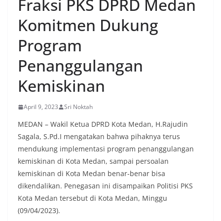
Fraksi PKS DPRD Medan
sambang Door to Door System (DDS) kepada
warga di wilayah Kelurahan Sunggal, Kecamatan
Komitmen Dukung
Medan Sunggal, pada Rabu (05/08/2026).‎‎Kegiatan
tersebut berlangsung sejak pukul 09.00 WIB
Program
hingga selesai, menyasar rumah-rumah warga di
beberapa lingkungan yang ada di kelurahan
Penanggulangan
tersebut.‎Sambang Langsung ke Rumah
Warga‎Dalam kegiatan ini, Aiptu Muliyadi
Kemiskinan
Suraukur mendatangi warga secara langsung dari
rumah ke rumah untuk menjalin silaturahmi
sekaligus menyampaikan pesan-pesan
April 9, 2023
Sri Noktah
kamtibmas. Kehadiran petugas disambut baik
oleh warga, yang sebagian besar tengah bersiap
MEDAN – Wakil Ketua DPRD Kota Medan, H.Rajudin
menyambut momentum HUT Kemerdekaan RI
Sagala, S.Pd.I mengatakan bahwa pihaknya terus
dengan berbagai persiapan di lingkungan
mendukung implementasi program penanggulangan
masing-masing.‎Dalam dialog yang berlangsung
akrab, Bhabinkamtibmas menyapa warga,
kemiskinan di Kota Medan, sampai persoalan
menanyakan kondisi keamanan dan kenyamanan
kemiskinan di Kota Medan benar-benar bisa
lingkungan tempat tinggal, serta membuka ruang
dikendalikan. Penegasan ini disampaikan Politisi PKS
komunikasi dua arah agar warga dapat
Kota Medan tersebut di Kota Medan, Minggu
menyampaikan keluhan maupun informasi terkait
situasi kamtibmas di sekitar mereka.‎‎‎Salah satu
(09/04/2023).
poin utama yang disampaikan dalam kegiatan