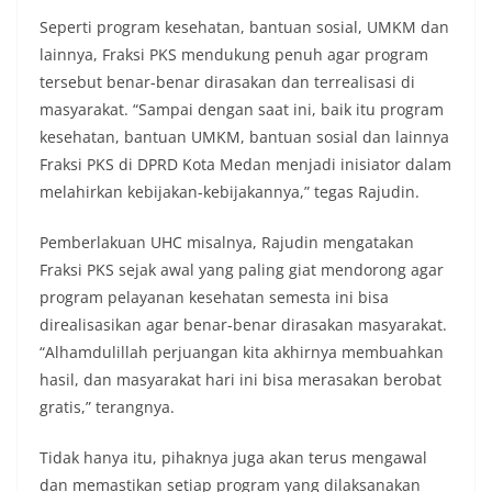
sambang ini adalah imbauan kepada warga untuk
Seperti program kesehatan, bantuan sosial, UMKM dan
memasang bendera Merah Putih secara penuh,
lainnya, Fraksi PKS mendukung penuh agar program
bukan setengah tiang, sebagai bentuk
tersebut benar-benar dirasakan dan terrealisasi di
penghormatan dan rasa cinta tanah air
menjelang perayaan HUT Kemerdekaan RI.
masyarakat. “Sampai dengan saat ini, baik itu program
Petugas mengingatkan bahwa pemasangan
kesehatan, bantuan UMKM, bantuan sosial dan lainnya
bendera dengan benar merupakan salah satu
Fraksi PKS di DPRD Kota Medan menjadi inisiator dalam
wujud nyata partisipasi masyarakat dalam
melahirkan kebijakan-kebijakannya,” tegas Rajudin.
memperingati hari bersejarah bangsa
Indonesia.‎‎”Kami mengimbau kepada seluruh
warga agar mulai mempersiapkan dan memasang
Pemberlakuan UHC misalnya, Rajudin mengatakan
bendera Merah Putih di depan rumah masing-
Fraksi PKS sejak awal yang paling giat mendorong agar
masing secara penuh. Ini adalah bentuk
program pelayanan kesehatan semesta ini bisa
penghormatan kita bersama terhadap
direalisasikan agar benar-benar dirasakan masyarakat.
perjuangan para pahlawan yang telah merebut
kemerdekaan,” ujar Aiptu Muliyadi Suraukur saat
“Alhamdulillah perjuangan kita akhirnya membuahkan
berdialog dengan warga.‎‎Ia juga menambahkan
hasil, dan masyarakat hari ini bisa merasakan berobat
agar warga memperhatikan kondisi bendera yang
gratis,” terangnya.
akan dikibarkan, memastikan bendera dalam
keadaan bersih, tidak sobek, dan layak untuk
Tidak hanya itu, pihaknya juga akan terus mengawal
dikibarkan sebagai simbol kehormatan
negara.‎‎‎Selain menyampaikan imbauan terkait
dan memastikan setiap program yang dilaksanakan