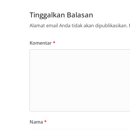
(05/08/2026).‎‎Keg
09.00 WIB hingga
Tinggalkan Balasan
di beberapa lingk
tersebut.‎Samban
Alamat email Anda tidak akan dipublikasikan.
kegiatan ini, Aip
secara langsung 
silaturahmi seka
Komentar
*
kamtibmas. Kehad
yang sebagian be
momentum HUT Ke
persiapan di ling
berlangsung akra
menanyakan kond
lingkungan tempa
komunikasi dua a
keluhan maupun in
sekitar mereka.‎‎‎
dalam kegiatan s
warga untuk mema
penuh, bukan sete
penghormatan dan 
Nama
*
perayaan HUT Kem