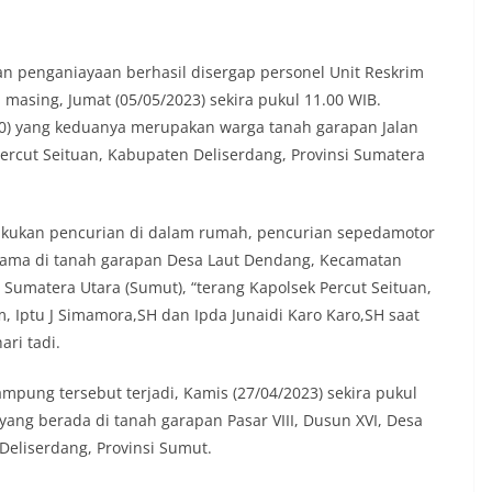
t tinggal, serta membuka ruang
rah agar warga dapat menyampaikan
formasi terkait situasi kamtibmas di
an penganiayaan berhasil disergap personel Unit Reskrim
Salah satu poin utama yang disampaikan
 masing, Jumat (05/05/2023) sekira pukul 11.00 WIB.
ambang ini adalah imbauan kepada
sang bendera Merah Putih secara
(20) yang keduanya merupakan warga tanah garapan Jalan
ngah tiang, sebagai bentuk
rcut Seituan, Kabupaten Deliserdang, Provinsi Sumatera
rasa cinta tanah air menjelang
erdekaan RI. Petugas mengingatkan
n bendera dengan benar merupakan
lakukan pencurian di dalam rumah, pencurian sepedamotor
nyata partisipasi masyarakat dalam
 bersejarah bangsa Indonesia.‎‎”Kami
ama di tanah garapan Desa Laut Dendang, Kecamatan
 seluruh warga agar mulai
 Sumatera Utara (Sumut), “terang Kapolsek Percut Seituan,
an memasang bendera Merah Putih di
 Iptu J Simamora,SH dan Ipda Junaidi Karo Karo,SH saat
ng-masing secara penuh. Ini adalah
ari tadi.
tan kita bersama terhadap perjuangan
ng telah merebut kemerdekaan,” ujar
aukur saat berdialog dengan warga.‎‎Ia
mpung tersebut terjadi, Kamis (27/04/2023) sekira pukul
 agar warga memperhatikan kondisi
yang berada di tanah garapan Pasar VIII, Dusun XVI, Desa
n dikibarkan, memastikan bendera
Deliserdang, Provinsi Sumut.
sih, tidak sobek, dan layak untuk
 simbol kehormatan negara.‎‎‎Selain