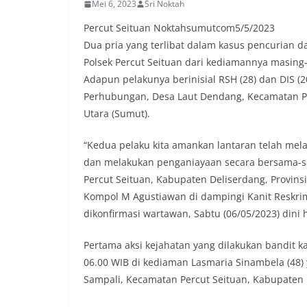
Mei 6, 2023
Sri Noktah
lingkungan tempa
komunikasi dua a
Percut Seituan Noktahsumutcom5/5/2023
keluhan maupun in
Dua pria yang terlibat dalam kasus pencurian d
sekitar mereka.‎‎‎
Polsek Percut Seituan dari kediamannya masing-
dalam kegiatan s
warga untuk mema
Adapun pelakunya berinisial RSH (28) dan DIS 
penuh, bukan sete
Perhubungan, Desa Laut Dendang, Kecamatan Pe
penghormatan dan 
Utara (Sumut).
perayaan HUT Kem
bahwa pemasanga
“Kedua pelaku kita amankan lantaran telah me
salah satu wujud 
memperingati hari
dan melakukan penganiayaan secara bersama-s
mengimbau kepada
Percut Seituan, Kabupaten Deliserdang, Provinsi
mempersiapkan d
Kompol M Agustiawan di dampingi Kanit Reskrim,
depan rumah masi
dikonfirmasi wartawan, Sabtu (06/05/2023) dini h
bentuk penghorma
para pahlawan ya
Aiptu Muliyadi Sur
Pertama aksi kejahatan yang dilakukan bandit ka
juga menambahkan
06.00 WIB di kediaman Lasmaria Sinambela (48) 
bendera yang aka
Sampali, Kecamatan Percut Seituan, Kabupaten 
dalam keadaan ber
dikibarkan sebagai