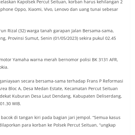
auan terkait bendera, kegiatan
jelaskan Kapolsek Percut Seituan, korban harus kehilangan 2
juga dimanfaatkan sebagai sarana
phone Oppo, Xiaomi, Vivo, Lenovo dan uang tunai sebesar
y warning) guna mengantisipasi potensi
n dan ketertiban masyarakat
ngkungan tempat tinggal warga. Melalui
run Rizal (32) warga tanah garapan Jalan Bersama-sama,
g tersebut, Bhabinkamtibmas dapat
si awal terkait situasi sosial, potensi
g, Provinsi Sumut, Senin (01/05/2023) sekira pukul 02.45
n hal-hal yang dapat mengganggu
ayah, khususnya menjelang perayaan HUT
ang biasanya diwarnai dengan berbagai
amotor Yamaha warna merah bernomor polisi BK 3131 AFR,
maian warga.‎‎Dengan adanya deteksi dini
kia.
potensi gangguan keamanan dapat
 awal sehingga situasi di Kelurahan
jaga aman, tertib, dan kondusif hingga
nganiayaan secara bersama-sama terhadap Frans P Reformasi
HUT Kemerdekaan RI berlangsung.‎‎Wujud
t Area Bloc A, Desa Medan Estate, Kecamatan Percut Seituan
dengan Masyarakat‎Kegiatan sambang
n dekat Kuburan Desa Laut Dendang, Kabupaten Deliserdang,
em ini merupakan salah satu bentuk
 01.30 WIB.
gram Polri Presisi yang mengedepankan
dekatan personel Kepolisian dengan
ui kegiatan semacam ini,
bacok di tangan kiri pada bagian jari jempol. “Semua kasus
tidak hanya berperan sebagai
dilaporkan para korban ke Polsek Percut Seituan, “ungkap
si dan imbauan, tetapi juga sebagai
 dalam menjaga keamanan lingkungan