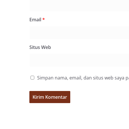
bahwa pemasanga
salah satu wujud 
memperingati hari
mengimbau kepada
Email
*
mempersiapkan d
depan rumah masi
bentuk penghorma
para pahlawan ya
Aiptu Muliyadi Sur
Situs Web
juga menambahkan
bendera yang aka
dalam keadaan ber
dikibarkan sebagai
menyampaikan imb
Simpan nama, email, dan situs web saya 
sambang DDS ini 
deteksi dini (earl
gangguan keamana
(Kamtibmas) di li
interaksi langsun
menghimpun informa
kerawanan, maupu
kondusivitas wil
Kemerdekaan RI y