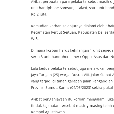
menyampaikan imb
Akibat perbuatan para pelaku tersebut masih di
sambang DDS ini 
unit handphone Samsung Galaxi, satu unit hand
deteksi dini (earl
Rp 2 juta.
gangguan keamana
(Kamtibmas) di li
Kemudian korban selanjutnya dialami oleh Khai
interaksi langsun
menghimpun informa
Kecamatan Percut Seituan, Kabupaten Deliserdan
kerawanan, maupu
WIB.
kondusivitas wil
Kemerdekaan RI y
Di mana korban harus kehilangan 1 unit seped
kegiatan dan kera
serta 3 unit handphone merk Oppo, Asus dan No
ini, diharapkan 
diantisipasi sejak
Sunggal tetap ter
Lalu kedua pelaku tersebut juga melakukan pe
puncak perayaan 
Jaya Tarigan (25) warga Dusun VIII, Jalan Staba
Kedekatan Polri 
yang terjadi di tanah garapan Jalan Pengabdia
Door to Door Syst
Provinsi Sumut, Kamis (04/05/2023) sekira pukul
implementasi pro
kehadiran dan ke
masyarakat. Melal
Akibat penganiayaan itu korban mengalami luka 
Bhabinkamtibmas 
tindak kejahatan tersebut masing-masing telah 
penyampai informa
Kompol Agustiawan.
mitra masyarakat