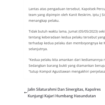
secara bersama-s
tengah-tengah wa
Lantas atas pengaduan tersebut, Kapolsek Per
mempererat hubun
team yang dipimpin oleh Kanit Reskrim, Iptu J 
masyarakat, seka
menangkap pelaku.
warga akan penti
dan kekompakan l
Tidak butuh waktu lama, Jumat (05/05/2023) sek
menyambut momen
Republik Indonesi
tentang keberadaan kedua pelaku tersebut ya
terus dilaksanaka
terhadap kedua pelaku dan memboyongnya ke M
wilayah Kelurahan
selanjutnya.
menciptakan situ
sekaligus menum
“Kedua pelaku kita amankan dari kediamannya
dalam menyambut
Bhabinkamtibmas
Sedangkan barang bukti yang diamankan berup
Kelurahan Sungga
“tutup Kompol Agustiawan mengakhiri penjelasan
Putih Jelang HUT 
— Dalam rangka 
Kemerdekaan Repu
Bhabinkamtibmas 
Jalin Silaturahmi Dan Sinergitas, Kapolres
Suraukur, melaks
Kunjungi Kajari Humbang Hasundutan
System (DDS) kepa
Kecamatan Medan