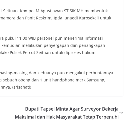
ama.‎‎Kehadiran Bhabinkamtibmas di
rga diharapkan dapat semakin
cut Seituan, Kompol M Agustiawan ST SIK MH membentuk
gan kemitraan antara Polri dan
Simamora dan Panit Reskrim, Ipda Junaedi Karosekali untuk
ligus membangun kesadaran kolektif
ngnya menjaga keamanan, ketertiban,
ingkungan, khususnya dalam
ira pukul 11.00 WIB personel pun menerima informasi
tum bersejarah HUT Kemerdekaan
a.‎Kegiatan sambang ini rencananya akan
ng kemudian melakukan penyergapan dan penangkapan
n secara rutin oleh Bhabinkamtibmas di
ako Polsek Percut Seituan untuk diproses hukum
 Sunggal sebagai bagian dari upaya
asi Kamtibmas yang aman dan kondusif,
buhkan semangat nasionalisme warga
 masing-masing dan keduanya pun mengakui perbuatannya.
 Hari Kemerdekaan RI.
 Polsek Medan Sunggal Sambangi Warga
a sebuah obeng dan 1 unit handphone merk Samsung,
l, Ingatkan Pemasangan Bendera Merah
nya. (srisahati)
Kemerdekaan RI‎‎Medan, 5 Agustus 2026
menyambut Hari Ulang Tahun
blik Indonesia yang ke-81,
Kelurahan Sunggal, Aiptu Muliyadi
Bupati Tapsel Minta Agar Surveyor Bekerja
anakan kegiatan sambang Door to Door
Maksimal dan Hak Masyarakat Tetap Terpenuhi
da warga di wilayah Kelurahan Sunggal,
 Sunggal, pada Rabu