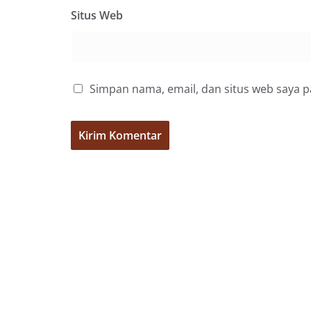
penuh, bukan set
Situs Web
penghormatan dan
perayaan HUT Kem
bahwa pemasanga
salah satu wujud 
memperingati hari
mengimbau kepad
Simpan nama, email, dan situs web saya 
mempersiapkan d
depan rumah masi
bentuk penghorma
para pahlawan ya
Aiptu Muliyadi Su
juga menambahka
bendera yang aka
dalam keadaan ber
dikibarkan sebaga
menyampaikan imb
sambang DDS ini 
deteksi dini (ear
gangguan keamana
(Kamtibmas) di li
interaksi langsu
menghimpun inform