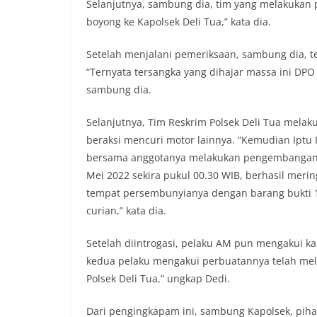
Selanjutnya, sambung dia, tim yang melakukan 
sambang DDS ini 
deteksi dini (ear
boyong ke Kapolsek Deli Tua,” kata dia.
gangguan keamana
(Kamtibmas) di li
Setelah menjalani pemeriksaan, sambung dia, t
interaksi langsu
“Ternyata tersangka yang dihajar massa ini DPO
menghimpun inform
sambung dia.
kerawanan, maup
kondusivitas wil
Kemerdekaan RI y
Selanjutnya, Tim Reskrim Polsek Deli Tua mel
kegiatan dan kera
beraksi mencuri motor lainnya. “Kemudian Iptu 
ini, diharapkan 
bersama anggotanya melakukan pengembangan u
diantisipasi sejak
Mei 2022 sekira pukul 00.30 WIB, berhasil merin
Sunggal tetap ter
puncak perayaan 
tempat persembunyianya dengan barang bukti 1
Kedekatan Polri 
curian,” kata dia.
Door to Door Syst
implementasi pro
Setelah diintrogasi, pelaku AM pun mengakui k
kehadiran dan ke
kedua pelaku mengakui perbuatannya telah mela
masyarakat. Melal
Bhabinkamtibmas 
Polsek Deli Tua,” ungkap Dedi.
penyampai inform
mitra masyarakat
Dari pengingkapam ini, sambung Kapolsek, pi