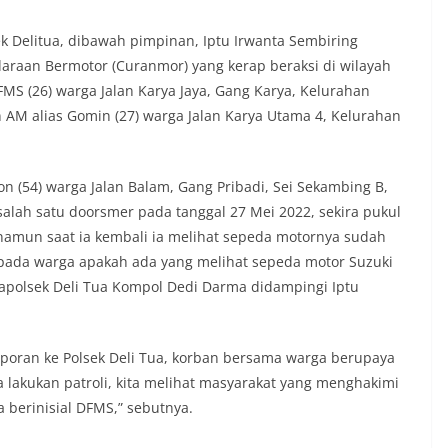
rah agar warga dapat menyampaikan
formasi terkait situasi kamtibmas di
k Delitua, dibawah pimpinan, Iptu Irwanta Sembiring
‎Salah satu poin utama yang disampaikan
raan Bermotor (Curanmor) yang kerap beraksi di wilayah
ambang ini adalah imbauan kepada
FMS (26) warga Jalan Karya Jaya, Gang Karya, Kelurahan
asang bendera Merah Putih secara
AM alias Gomin (27) warga Jalan Karya Utama 4, Kelurahan
engah tiang, sebagai bentuk
 rasa cinta tanah air menjelang
erdekaan RI. Petugas mengingatkan
n bendera dengan benar merupakan
 (54) warga Jalan Balam, Gang Pribadi, Sei Sekambing B,
nyata partisipasi masyarakat dalam
alah satu doorsmer pada tanggal 27 Mei 2022, sekira pukul
 bersejarah bangsa Indonesia.‎‎”Kami
, namun saat ia kembali ia melihat sepeda motornya sudah
a seluruh warga agar mulai
an memasang bendera Merah Putih di
a pada warga apakah ada yang melihat sepeda motor Suzuki
ng-masing secara penuh. Ini adalah
Kapolsek Deli Tua Kompol Dedi Darma didampingi Iptu
tan kita bersama terhadap perjuangan
ng telah merebut kemerdekaan,” ujar
raukur saat berdialog dengan warga.‎‎Ia
poran ke Polsek Deli Tua, korban bersama warga berupaya
n agar warga memperhatikan kondisi
n dikibarkan, memastikan bendera
 lakukan patroli, kita melihat masyarakat yang menghakimi
sih, tidak sobek, dan layak untuk
 berinisial DFMS,” sebutnya.
i simbol kehormatan negara.‎‎‎Selain
auan terkait bendera, kegiatan