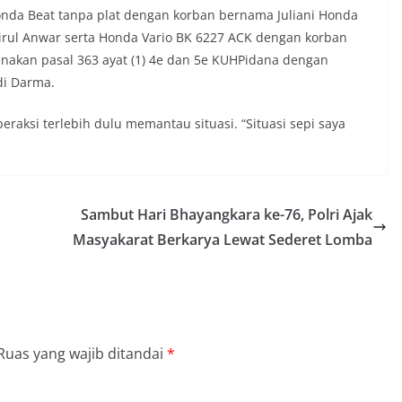
ama.‎‎Kehadiran Bhabinkamtibmas di
nda Beat tanpa plat dengan korban bernama Juliani Honda
rga diharapkan dapat semakin
rul Anwar serta Honda Vario BK 6227 ACK dengan korban
gan kemitraan antara Polri dan
ligus membangun kesadaran kolektif
kenakan pasal 363 ayat (1) 4e dan 5e KUHPidana dengan
ngnya menjaga keamanan, ketertiban,
di Darma.
lingkungan, khususnya dalam
ntum bersejarah HUT Kemerdekaan
raksi terlebih dulu memantau situasi. “Situasi sepi saya
a.‎Kegiatan sambang ini rencananya akan
n secara rutin oleh Bhabinkamtibmas di
n Sunggal sebagai bagian dari upaya
asi Kamtibmas yang aman dan kondusif,
buhkan semangat nasionalisme warga
Sambut Hari Bhayangkara ke-76, Polri Ajak
 Hari Kemerdekaan RI.
an Minta Pemko Tepati Janji Alokasi 30
Masyakarat Berkarya Lewat Sederet Lomba
mbangunan Medan Utara
 Terima Silaturahmi Kapolres Belawan,
iminalitas hingga Potensi Ekonomi
 Polsek Medan Sunggal Sambangi Warga
l, Ingatkan Pemasangan Bendera Merah
Kemerdekaan RI‎‎Medan, 5 Agustus 2026
Ruas yang wajib ditandai
*
menyambut Hari Ulang Tahun
blik Indonesia yang ke-81,
Kelurahan Sunggal, Aiptu Muliyadi