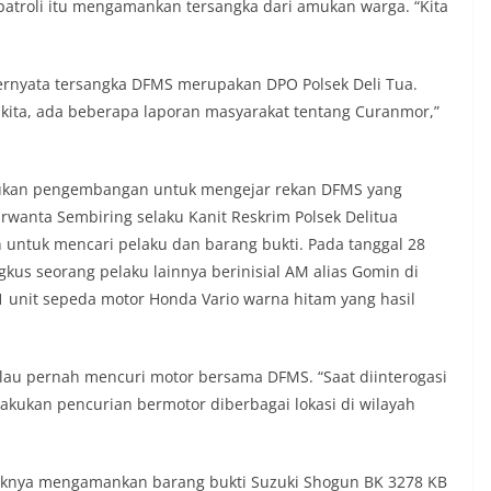
patroli itu mengamankan tersangka dari amukan warga. “Kita
juga dimanfaatkan sebagai sarana
ly warning) guna mengantisipasi potensi
n dan ketertiban masyarakat
ngkungan tempat tinggal warga. Melalui
ernyata tersangka DFMS merupakan DPO Polsek Deli Tua.
ng tersebut, Bhabinkamtibmas dapat
 kita, ada beberapa laporan masyarakat tentang Curanmor,”
asi awal terkait situasi sosial, potensi
un hal-hal yang dapat mengganggu
ayah, khususnya menjelang perayaan HUT
ang biasanya diwarnai dengan berbagai
akukan pengembangan untuk mengejar rekan DFMS yang
maian warga.‎‎Dengan adanya deteksi dini
Irwanta Sembiring selaku Kanit Reskrim Polsek Delitua
potensi gangguan keamanan dapat
ntuk mencari pelaku dan barang bukti. Pada tanggal 28
 awal sehingga situasi di Kelurahan
gkus seorang pelaku lainnya berinisial AM alias Gomin di
jaga aman, tertib, dan kondusif hingga
HUT Kemerdekaan RI berlangsung.‎‎Wujud
 unit sepeda motor Honda Vario warna hitam yang hasil
dengan Masyarakat‎Kegiatan sambang
em ini merupakan salah satu bentuk
gram Polri Presisi yang mengedepankan
alau pernah mencuri motor bersama DFMS. “Saat diinterogasi
dekatan personel Kepolisian dengan
kukan pencurian bermotor diberbagai lokasi di wilayah
ui kegiatan semacam ini,
tidak hanya berperan sebagai
asi dan imbauan, tetapi juga sebagai
 dalam menjaga keamanan lingkungan
haknya mengamankan barang bukti Suzuki Shogun BK 3278 KB