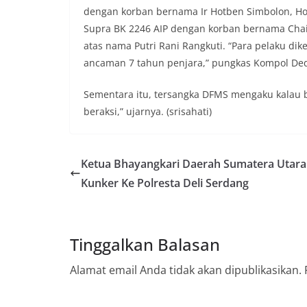
secara bersama-s
dengan korban bernama Ir Hotben Simbolon, Ho
tengah-tengah wa
Supra BK 2246 AIP dengan korban bernama Chai
mempererat hubun
masyarakat, seka
atas nama Putri Rani Rangkuti. “Para pelaku di
warga akan penti
ancaman 7 tahun penjara,” pungkas Kompol De
dan kekompakan 
menyambut mome
Sementara itu, tersangka DFMS mengaku kalau be
Republik Indonesi
terus dilaksanaka
beraksi,” ujarnya. (srisahati)
wilayah Keluraha
menciptakan situ
sekaligus menum
Ketua Bhayangkari Daerah Sumatera Utara
dalam menyambut
Anggota DPRD Med
Kunker Ke Polresta Deli Serdang
Persen Untuk Pe
Ketua DPRD Medan
Bahas Narkoba, Kr
Bhabinkamtibmas
Tinggalkan Balasan
Kelurahan Sungga
Putih Jelang HUT 
Alamat email Anda tidak akan dipublikasikan.
— Dalam rangka 
Kemerdekaan Repu
Bhabinkamtibmas 