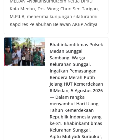
MEDAN –Noktahsumutcom Ketua DPRD
Kota Medan, Drs. Wong Chun Sen Tarigan,
M.Pd.B, menerima kunjungan silaturahmi
Kapolres Pelabuhan Belawan AKBP Aditya
Bhabinkamtibmas Polsek
Medan Sunggal
Sambangi Warga
Kelurahan Sunggal,
Ingatkan Pemasangan
Bendera Merah Putih
Jelang HUT Kemerdekaan
RI‎‎Medan, 5 Agustus 2026
— Dalam rangka
menyambut Hari Ulang
Tahun Kemerdekaan
Republik Indonesia yang
ke-81, Bhabinkamtibmas
Kelurahan Sunggal,
Aiptu Muliyadi Suraukur,