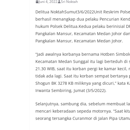
Juni 4, 2022
Sri Noktah
komunikasi dua a
keluhan maupun in
Delitua NoktahSumut3/6/2022Unit Reskrim Polse
sekitar mereka.‎‎
berhasil menangkap dua pelaku Pencurian Kenda
dalam kegiatan s
hukum Polsek Delitua.Kedua pelaku berinisial D
warga untuk mem
Pangkalan Mansur, Kecamatan Medan Johor dan 
penuh, bukan set
penghormatan dan
Pangkalan Mansur, Kecamatan Medan Johor.
perayaan HUT Kem
bahwa pemasanga
“Jadi awalnya korbanya bernama Hotben Simbolon
salah satu wujud 
Kecamatan Medan Sunggal itu lagi berteduh di s
memperingati hari
21.30 WIB, saat itu korban pergi ke kamar kecil
mengimbau kepad
mempersiapkan d
tidak ada lagi. Saat itu korban sempat bertany
depan rumah masi
Shogun BK 3278 KB miliknya yang dicuri,” kata 
bentuk penghorma
Irwanta Sembiring, Jumat (3/5/2022).
para pahlawan ya
Aiptu Muliyadi Su
Selanjutnya, sambung dia, sebelum membuat la
juga menambahka
bendera yang aka
mencari keberadaan sepeda motornya. “Saat kita
dalam keadaan ber
seorang tersangka Curanmor di Jalan Pipa Utama
dikibarkan sebaga
menyampaikan imb