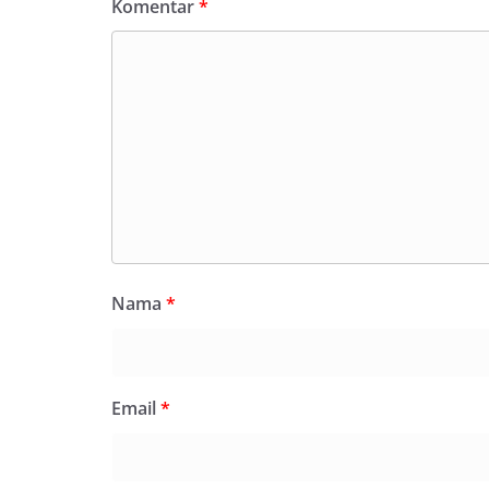
Komentar
*
Suraukur, melaks
System (DDS) kep
Kecamatan Medan
(05/08/2026).‎‎Keg
09.00 WIB hingga
di beberapa ling
tersebut.‎Samban
kegiatan ini, Aip
secara langsung 
silaturahmi seka
kamtibmas. Kehad
yang sebagian be
momentum HUT Ke
persiapan di lin
Nama
*
berlangsung akr
menanyakan kond
lingkungan tempa
komunikasi dua a
Email
*
keluhan maupun in
sekitar mereka.‎‎
dalam kegiatan s
warga untuk mem