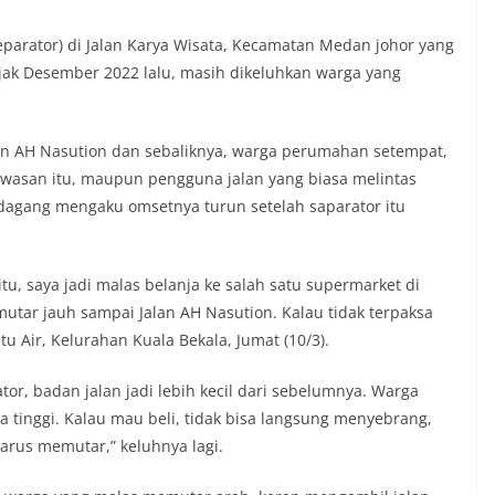
rah agar warga dapat menyampaikan
formasi terkait situasi kamtibmas di
rator) di Jalan Karya Wisata, Kecamatan Medan johor yang
Salah satu poin utama yang disampaikan
sejak Desember 2022 lalu, masih dikeluhkan warga yang
ambang ini adalah imbauan kepada
sang bendera Merah Putih secara
ngah tiang, sebagai bentuk
rasa cinta tanah air menjelang
an AH Nasution dan sebaliknya, warga perumahan setempat,
erdekaan RI. Petugas mengingatkan
asan itu, maupun pengguna jalan yang biasa melintas
n bendera dengan benar merupakan
dagang mengaku omsetnya turun setelah saparator itu
nyata partisipasi masyarakat dalam
 bersejarah bangsa Indonesia.‎‎”Kami
 seluruh warga agar mulai
an memasang bendera Merah Putih di
itu, saya jadi malas belanja ke salah satu supermarket di
ng-masing secara penuh. Ini adalah
mutar jauh sampai Jalan AH Nasution. Kalau tidak terpaksa
tan kita bersama terhadap perjuangan
ntu Air, Kelurahan Kuala Bekala, Jumat (10/3).
ng telah merebut kemerdekaan,” ujar
aukur saat berdialog dengan warga.‎‎Ia
tor, badan jalan jadi lebih kecil dari sebelumnya. Warga
 agar warga memperhatikan kondisi
n dikibarkan, memastikan bendera
 tinggi. Kalau mau beli, tidak bisa langsung menyebrang,
sih, tidak sobek, dan layak untuk
harus memutar,” keluhnya lagi.
 simbol kehormatan negara.‎‎‎Selain
auan terkait bendera, kegiatan