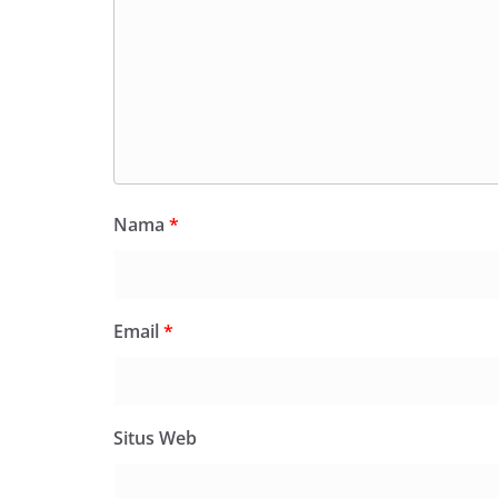
09.00 WIB hingga
di beberapa lingk
tersebut.‎Samban
kegiatan ini, Aip
secara langsung 
silaturahmi seka
kamtibmas. Kehad
yang sebagian be
momentum HUT Ke
persiapan di ling
Nama
*
berlangsung akra
menanyakan kond
lingkungan tempa
komunikasi dua a
keluhan maupun in
Email
*
sekitar mereka.‎‎‎
dalam kegiatan s
warga untuk mema
penuh, bukan sete
penghormatan dan 
Situs Web
perayaan HUT Kem
bahwa pemasanga