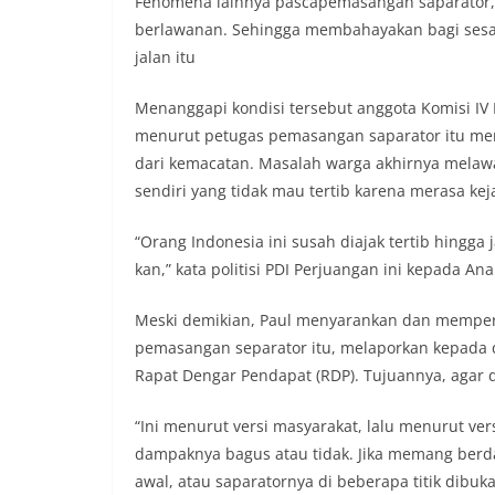
Fenomena lainnya pascapemasangan saparator,
sambang DDS ini 
berlawanan. Sehingga membahayakan bagi ses
deteksi dini (earl
gangguan keamana
jalan itu
(Kamtibmas) di li
interaksi langsun
Menanggapi kondisi tersebut anggota Komisi I
menghimpun informa
menurut petugas pemasangan saparator itu mem
kerawanan, maupu
dari kemacatan. Masalah warga akhirnya melaw
kondusivitas wil
Kemerdekaan RI y
sendiri yang tidak mau tertib karena merasa k
kegiatan dan kera
ini, diharapkan 
“Orang Indonesia ini susah diajak tertib hingga
diantisipasi sejak
kan,” kata politisi PDI Perjuangan ini kepada Anal
Sunggal tetap ter
puncak perayaan 
Kedekatan Polri 
Meski demikian, Paul menyarankan dan mempers
Door to Door Syst
pemasangan separator itu, melaporkan kepada 
implementasi pro
Rapat Dengar Pendapat (RDP). Tujuannya, agar
kehadiran dan ke
masyarakat. Melal
“Ini menurut versi masyarakat, lalu menurut ve
Bhabinkamtibmas 
penyampai informa
dampaknya bagus atau tidak. Jika memang ber
mitra masyarakat
awal, atau saparatornya di beberapa titik dibu