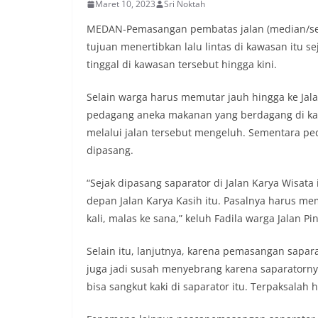
Maret 10, 2023
Sri Noktah
komunikasi dua a
keluhan maupun in
MEDAN-Pemasangan pembatas jalan (median/sepa
sekitar mereka.‎‎‎
tujuan menertibkan lalu lintas di kawasan itu 
dalam kegiatan s
tinggal di kawasan tersebut hingga kini.
warga untuk mema
penuh, bukan sete
penghormatan dan 
Selain warga harus memutar jauh hingga ke Jal
perayaan HUT Kem
pedagang aneka makanan yang berdagang di kaw
bahwa pemasanga
melalui jalan tersebut mengeluh. Sementara pe
salah satu wujud 
dipasang.
memperingati hari
mengimbau kepada
mempersiapkan d
“Sejak dipasang saparator di Jalan Karya Wisata 
depan rumah masi
depan Jalan Karya Kasih itu. Pasalnya harus me
bentuk penghorma
kali, malas ke sana,” keluh Fadila warga Jalan Pi
para pahlawan ya
Aiptu Muliyadi Sur
Selain itu, lanjutnya, karena pemasangan sapara
juga menambahkan
bendera yang aka
juga jadi susah menyebrang karena saparatornya
dalam keadaan ber
bisa sangkut kaki di saparator itu. Terpaksalah 
dikibarkan sebagai
menyampaikan imb