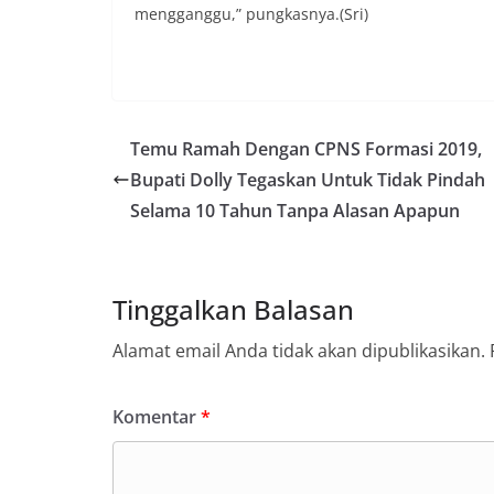
secara bersama-s
mengganggu,” pungkasnya.(Sri)
tengah-tengah wa
mempererat hubun
masyarakat, seka
warga akan penti
dan kekompakan l
menyambut momen
Temu Ramah Dengan CPNS Formasi 2019,
Republik Indonesi
terus dilaksanaka
Bupati Dolly Tegaskan Untuk Tidak Pindah
wilayah Kelurahan
Selama 10 Tahun Tanpa Alasan Apapun
menciptakan situ
sekaligus menum
dalam menyambut
Bhabinkamtibmas
Tinggalkan Balasan
Kelurahan Sungga
Putih Jelang HUT 
Alamat email Anda tidak akan dipublikasikan.
— Dalam rangka 
Kemerdekaan Repu
Bhabinkamtibmas 
Komentar
*
Suraukur, melaks
System (DDS) kepa
Kecamatan Medan
(05/08/2026).‎‎Keg