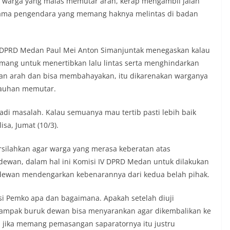
 warga yang malas memutar arah, kerap mengambil jalan
juga dimanfaatkan sebagai sarana
ama pengendara yang memang haknya melintas di badan
y warning) guna mengantisipasi potensi
n dan ketertiban masyarakat
ngkungan tempat tinggal warga. Melalui
g tersebut, Bhabinkamtibmas dapat
V DPRD Medan Paul Mei Anton Simanjuntak menegaskan kalau
si awal terkait situasi sosial, potensi
ang untuk menertibkan lalu lintas serta menghindarkan
n hal-hal yang dapat mengganggu
an arah dan bisa membahayakan, itu dikarenakan warganya
ayah, khususnya menjelang perayaan HUT
ang biasanya diwarnai dengan berbagai
ejauhan memutar.
maian warga.‎‎Dengan adanya deteksi dini
potensi gangguan keamanan dapat
 jadi masalah. Kalau semuanya mau tertib pasti lebih baik
 awal sehingga situasi di Kelurahan
isa, Jumat (10/3).
jaga aman, tertib, dan kondusif hingga
HUT Kemerdekaan RI berlangsung.‎‎Wujud
dengan Masyarakat‎Kegiatan sambang
ilahkan agar warga yang merasa keberatan atas
em ini merupakan salah satu bentuk
dewan, dalam hal ini Komisi IV DPRD Medan untuk dilakukan
gram Polri Presisi yang mengedepankan
 dewan mendengarkan kebenarannya dari kedua belah pihak.
dekatan personel Kepolisian dengan
ui kegiatan semacam ini,
rsi Pemko apa dan bagaimana. Apakah setelah diuji
tidak hanya berperan sebagai
si dan imbauan, tetapi juga sebagai
dampak buruk dewan bisa menyarankan agar dikembalikan ke
 dalam menjaga keamanan lingkungan
ka jika memang pemasangan saparatornya itu justru