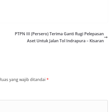
ama.‎‎Kehadiran Bhabinkamtibmas di
rga diharapkan dapat semakin
gan kemitraan antara Polri dan
ligus membangun kesadaran kolektif
ngnya menjaga keamanan, ketertiban,
ingkungan, khususnya dalam
tum bersejarah HUT Kemerdekaan
PTPN III (Persero) Terima Ganti Rugi Pelepasan
a.‎Kegiatan sambang ini rencananya akan
n secara rutin oleh Bhabinkamtibmas di
Aset Untuk Jalan Tol Indrapura – Kisaran
 Sunggal sebagai bagian dari upaya
asi Kamtibmas yang aman dan kondusif,
buhkan semangat nasionalisme warga
 Hari Kemerdekaan RI.
 Polsek Medan Sunggal Sambangi Warga
l, Ingatkan Pemasangan Bendera Merah
Kemerdekaan RI‎‎Medan, 5 Agustus 2026
Ruas yang wajib ditandai
*
menyambut Hari Ulang Tahun
blik Indonesia yang ke-81,
Kelurahan Sunggal, Aiptu Muliyadi
anakan kegiatan sambang Door to Door
da warga di wilayah Kelurahan Sunggal,
 Sunggal, pada Rabu
iatan tersebut berlangsung sejak pukul