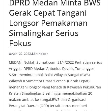
DPRD Medan Minta BWS
menyambut momentum HUT Kemerdekaan RI
dengan berbagai persiapan di lingkungan
Gerak Cepat Tangani
masing-masing.‎Dalam dialog yang berlangsung
akrab, Bhabinkamtibmas menyapa warga,
Longsor Pemakaman
menanyakan kondisi keamanan dan kenyamanan
lingkungan tempat tinggal, serta membuka ruang
Simalingkar Serius
komunikasi dua arah agar warga dapat
menyampaikan keluhan maupun informasi terkait
Fokus
situasi kamtibmas di sekitar mereka.‎‎‎Salah satu
poin utama yang disampaikan dalam kegiatan
sambang ini adalah imbauan kepada warga untuk
April 22, 2022
Sri Noktah
memasang bendera Merah Putih secara penuh,
bukan setengah tiang, sebagai bentuk
MEDAN, Noktah Sumut.com -21/4/2022 Perhatian serius
penghormatan dan rasa cinta tanah air
Anggota DPRD Medan Antonius Devolis Tumanggor
menjelang perayaan HUT Kemerdekaan RI.
S.Sos meminta pihak Balai Wilayah Sungai (BWS)
Petugas mengingatkan bahwa pemasangan
Wilayah II Sumatera Utara ‘Gercep’ (Gerak Cepat)
bendera dengan benar merupakan salah satu
wujud nyata partisipasi masyarakat dalam
menangani longsor yang terjadi di Kawasan Pekuburan
memperingati hari bersejarah bangsa
Kristen Simalingkar B sehingga mengakibatkan 20
Indonesia.‎‎”Kami mengimbau kepada seluruh
makam amblas ke sungai.BWS dan Organisasi
warga agar mulai mempersiapkan dan memasang
Perangkat Daerah (OPD) terkait harus memberi
bendera Merah Putih di depan rumah masing-