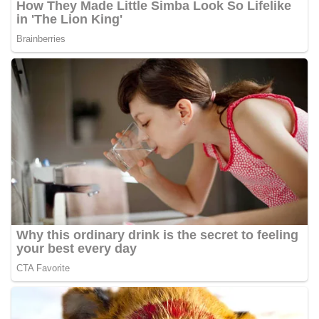
diharapkan dapat semakin mempererat
hubungan kemitraan antara Polri dan
masyarakat, sekaligus membangun kesadaran
kolektif warga akan pentingnya menjaga
keamanan, ketertiban, dan kekompakan
lingkungan, khususnya dalam menyambut
momentum bersejarah HUT Kemerdekaan
Republik Indonesia.‎Kegiatan sambang ini
rencananya akan terus dilaksanakan secara rutin
oleh Bhabinkamtibmas di wilayah Kelurahan
Sunggal sebagai bagian dari upaya menciptakan
situasi Kamtibmas yang aman dan kondusif,
sekaligus menumbuhkan semangat nasionalisme
warga dalam menyambut Hari Kemerdekaan RI.
Ini Alasan Plh Sekda Medan Sarankan Jhon Ester
Lase Segera Dievaluasi
Percepat Penanganan Infrastruktur Kota Medan,
Dinas SDABMBK Perkuat Sinergi dengan
Kecamatan
Ketua DPRD Medan Terima Silaturahmi Kapolres
Belawan, Bahas Narkoba, Kriminalitas hingga
Potensi Ekonomi