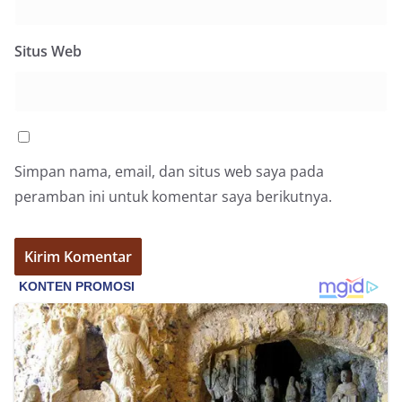
bendera dengan benar merupakan salah satu
wujud nyata partisipasi masyarakat dalam
memperingati hari bersejarah bangsa
Situs Web
Indonesia.‎‎”Kami mengimbau kepada seluruh
warga agar mulai mempersiapkan dan memasang
bendera Merah Putih di depan rumah masing-
masing secara penuh. Ini adalah bentuk
penghormatan kita bersama terhadap
perjuangan para pahlawan yang telah merebut
kemerdekaan,” ujar Aiptu Muliyadi Suraukur saat
Simpan nama, email, dan situs web saya pada
berdialog dengan warga.‎‎Ia juga menambahkan
peramban ini untuk komentar saya berikutnya.
agar warga memperhatikan kondisi bendera yang
akan dikibarkan, memastikan bendera dalam
keadaan bersih, tidak sobek, dan layak untuk
dikibarkan sebagai simbol kehormatan
negara.‎‎‎Selain menyampaikan imbauan terkait
bendera, kegiatan sambang DDS ini juga
dimanfaatkan sebagai sarana deteksi dini (early
warning) guna mengantisipasi potensi gangguan
keamanan dan ketertiban masyarakat
(Kamtibmas) di lingkungan tempat tinggal warga.
Melalui interaksi langsung tersebut,