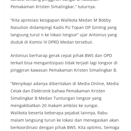
diharapkan potensi gangguan keamanan dapat
Pemakaman Kristen Simalingkar,” tuturnya.
diantisipasi sejak awal sehingga situasi di
Kelurahan Sunggal tetap terjaga aman, tertib,
“Kita apresiasi kesigapan Walikota Medan M Bobby
dan kondusif hingga puncak perayaan HUT
Kemerdekaan RI berlangsung.‎‎Wujud Kedekatan
Nasution didampingi Kadis PU Topan OP Ginting yang
Polri dengan Masyarakat‎Kegiatan sambang Door
langsung turut n ke lokasi longsor” ujar Antonius yang
to Door System ini merupakan salah satu bentuk
duduk di Komisi IV DPRD Medan tersebut.
implementasi program Polri Presisi yang
mengedepankan kehadiran dan kedekatan
Antonius berharap gerak cepat pihak BWS dan OPD
personel Kepolisian dengan masyarakat. Melalui
kegiatan semacam ini, Bhabinkamtibmas tidak
terkait bisa mengantisipasi tidak terjadi lagi longsor di
hanya berperan sebagai penyampai informasi
pinggiran kawasan Pemakaman Kristen Simalingkar B.
dan imbauan, tetapi juga sebagai mitra
masyarakat dalam menjaga keamanan lingkungan
“Menyikapi adanya diberitakan di Media Online, Media
secara bersama-sama.‎‎Kehadiran
Cetak dan Elektronik bahwa Pemakaman Kristen
Bhabinkamtibmas di tengah-tengah warga
diharapkan dapat semakin mempererat
Simalingkar B Medan Tuntungan longsor yang
hubungan kemitraan antara Polri dan
mengakibatkan 20 makam amblas ke sungai.
masyarakat, sekaligus membangun kesadaran
Walikota beserta beberapa pejabat lainnya, Rabu
kolektif warga akan pentingnya menjaga
malam langsung turun ke lokasi dan menegaskan akan
keamanan, ketertiban, dan kekompakan
lingkungan, khususnya dalam menyambut
berkoordinasi dengan pihak BWS. Kita optimis, Semoga