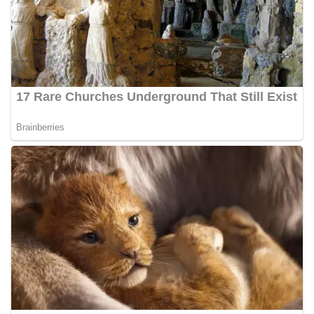
Bhabinkamtibmas dapat menghimpun informasi
awal terkait situasi sosial, potensi kerawanan,
maupun hal-hal yang dapat mengganggu
kondusivitas wilayah, khususnya menjelang
perayaan HUT Kemerdekaan RI yang biasanya
diwarnai dengan berbagai kegiatan dan
keramaian warga.‎‎Dengan adanya deteksi dini ini,
diharapkan potensi gangguan keamanan dapat
diantisipasi sejak awal sehingga situasi di
Kelurahan Sunggal tetap terjaga aman, tertib,
dan kondusif hingga puncak perayaan HUT
Kemerdekaan RI berlangsung.‎‎Wujud Kedekatan
Polri dengan Masyarakat‎Kegiatan sambang Door
to Door System ini merupakan salah satu bentuk
implementasi program Polri Presisi yang
mengedepankan kehadiran dan kedekatan
personel Kepolisian dengan masyarakat. Melalui
kegiatan semacam ini, Bhabinkamtibmas tidak
hanya berperan sebagai penyampai informasi
dan imbauan, tetapi juga sebagai mitra
masyarakat dalam menjaga keamanan lingkungan
secara bersama-sama.‎‎Kehadiran
Bhabinkamtibmas di tengah-tengah warga