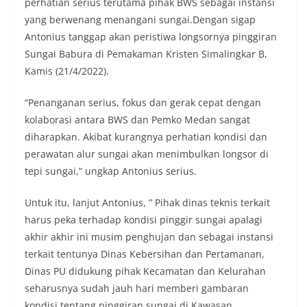
masing secara penuh. Ini adalah bentuk
perhatian serius terutama pihak BWS sebagai instansi
penghormatan kita bersama terhadap
yang berwenang menangani sungai.Dengan sigap
perjuangan para pahlawan yang telah merebut
Antonius tanggap akan peristiwa longsornya pinggiran
kemerdekaan,” ujar Aiptu Muliyadi Suraukur saat
Sungai Babura di Pemakaman Kristen Simalingkar B,
berdialog dengan warga.‎‎Ia juga menambahkan
agar warga memperhatikan kondisi bendera yang
Kamis (21/4/2022).
akan dikibarkan, memastikan bendera dalam
keadaan bersih, tidak sobek, dan layak untuk
“Penanganan serius, fokus dan gerak cepat dengan
dikibarkan sebagai simbol kehormatan
kolaborasi antara BWS dan Pemko Medan sangat
negara.‎‎‎Selain menyampaikan imbauan terkait
diharapkan. Akibat kurangnya perhatian kondisi dan
bendera, kegiatan sambang DDS ini juga
dimanfaatkan sebagai sarana deteksi dini (early
perawatan alur sungai akan menimbulkan longsor di
warning) guna mengantisipasi potensi gangguan
tepi sungai,” ungkap Antonius serius.
keamanan dan ketertiban masyarakat
(Kamtibmas) di lingkungan tempat tinggal warga.
Untuk itu, lanjut Antonius, ” Pihak dinas teknis terkait
Melalui interaksi langsung tersebut,
Bhabinkamtibmas dapat menghimpun informasi
harus peka terhadap kondisi pinggir sungai apalagi
awal terkait situasi sosial, potensi kerawanan,
akhir akhir ini musim penghujan dan sebagai instansi
maupun hal-hal yang dapat mengganggu
terkait tentunya Dinas Kebersihan dan Pertamanan,
kondusivitas wilayah, khususnya menjelang
Dinas PU didukung pihak Kecamatan dan Kelurahan
perayaan HUT Kemerdekaan RI yang biasanya
diwarnai dengan berbagai kegiatan dan
seharusnya sudah jauh hari memberi gambaran
keramaian warga.‎‎Dengan adanya deteksi dini ini,
kondisi tentang pinggiran sungai di Kawasan