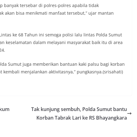
 seluruh warga agar mulai
up banyak tersebar di polres-polres apabila tidak
an memasang bendera Merah Putih di
k akan bisa menikmati manfaat tersebut,” ujar mantan
ng-masing secara penuh. Ini adalah
tan kita bersama terhadap perjuangan
ng telah merebut kemerdekaan,” ujar
aukur saat berdialog dengan warga.‎‎Ia
ntas ke 68 Tahun ini semoga polisi lalu lintas Polda Sumut
 agar warga memperhatikan kondisi
an keselamatan dalam melayani masyarakat baik itu di area
n dikibarkan, memastikan bendera
24.
sih, tidak sobek, dan layak untuk
 simbol kehormatan negara.‎‎‎Selain
auan terkait bendera, kegiatan
lda Sumut juga memberikan bantuan kaki palsu bagi korban
juga dimanfaatkan sebagai sarana
t kembali menjalankan aktivitasnya,” pungkasnya.(srisahati)
y warning) guna mengantisipasi potensi
n dan ketertiban masyarakat
ngkungan tempat tinggal warga. Melalui
g tersebut, Bhabinkamtibmas dapat
si awal terkait situasi sosial, potensi
n hal-hal yang dapat mengganggu
ukum
Tak kunjung sembuh, Polda Sumut bantu
ayah, khususnya menjelang perayaan HUT
Korban Tabrak Lari ke RS Bhayangkara
ang biasanya diwarnai dengan berbagai
maian warga.‎‎Dengan adanya deteksi dini
potensi gangguan keamanan dapat
 awal sehingga situasi di Kelurahan