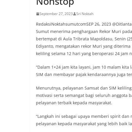
Nonstop
tersebut.‎Samban
kegiatan ini, Aip
September 27, 2023
Sri Noktah
secara langsung 
silaturahmi seka
RedaksiNoktahsumutcomSEP 26, 2023 @Ditlantas P
kamtibmas. Kehad
Sumut menerima penghargaan Rekor Muri pada p
yang sebagian be
bertempat di Aula Tribrata Mapoldasu, Senin (25
momentum HUT Ke
persiapan di ling
Ediyanto, mengatakan rekor Muri yang diterima
berlangsung akra
keliling selama 12 hari yang beroperasi 24 jam 
menanyakan kond
lingkungan tempa
“Dalam 1×24 jam kita layani, jam 10 malam kita
komunikasi dua a
keluhan maupun in
SIM dan membayar pajak kendaraannya juga terl
sekitar mereka.‎‎‎
dalam kegiatan s
Menurutnya, pelayanan Samsat dan SIM keliling
warga untuk mema
motivasi serta semangat bagi seluruh anggota 
penuh, bukan sete
pelayanan terbaik kepada masyarakat.
penghormatan dan 
perayaan HUT Kem
bahwa pemasanga
“Langkah ini sebagai upaya memberi spirit dan
salah satu wujud 
pelayanan kepada masyarakat yang lebih baik lag
memperingati hari