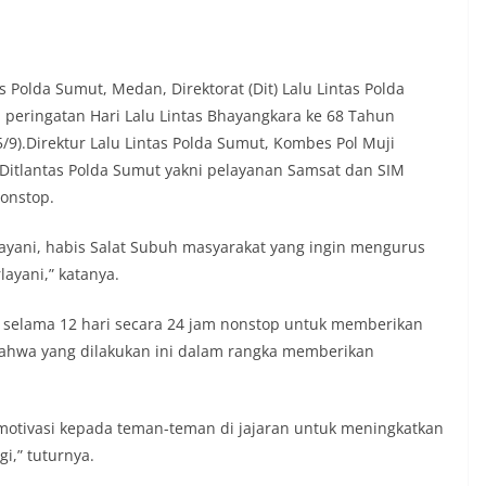
g Langsung ke Rumah Warga‎Dalam
tu Muliyadi Suraukur mendatangi warga
dari rumah ke rumah untuk menjalin
ligus menyampaikan pesan-pesan
olda Sumut, Medan, Direktorat (Dit) Lalu Lintas Polda
iran petugas disambut baik oleh warga,
eringatan Hari Lalu Lintas Bhayangkara ke 68 Tahun
sar tengah bersiap menyambut
/9).Direktur Lalu Lintas Polda Sumut, Kombes Pol Muji
merdekaan RI dengan berbagai
kungan masing-masing.‎Dalam dialog yang
 Ditlantas Polda Sumut yakni pelayanan Samsat dan SIM
b, Bhabinkamtibmas menyapa warga,
nonstop.
isi keamanan dan kenyamanan
t tinggal, serta membuka ruang
 layani, habis Salat Subuh masyarakat yang ingin mengurus
rah agar warga dapat menyampaikan
formasi terkait situasi kamtibmas di
ayani,” katanya.
Salah satu poin utama yang disampaikan
ambang ini adalah imbauan kepada
 selama 12 hari secara 24 jam nonstop untuk memberikan
sang bendera Merah Putih secara
bahwa yang dilakukan ini dalam rangka memberikan
ngah tiang, sebagai bentuk
rasa cinta tanah air menjelang
erdekaan RI. Petugas mengingatkan
n bendera dengan benar merupakan
 motivasi kepada teman-teman di jajaran untuk meningkatkan
nyata partisipasi masyarakat dalam
i,” tuturnya.
 bersejarah bangsa Indonesia.‎‎”Kami