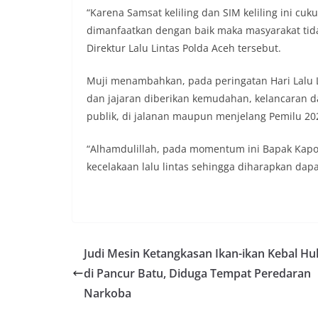
mengimbau kepada
“Karena Samsat keliling dan SIM keliling ini cuk
mempersiapkan d
dimanfaatkan dengan baik maka masyarakat tida
depan rumah masi
bentuk penghorma
Direktur Lalu Lintas Polda Aceh tersebut.
para pahlawan ya
Aiptu Muliyadi Sur
Muji menambahkan, pada peringatan Hari Lalu Li
juga menambahkan
dan jajaran diberikan kemudahan, kelancaran d
bendera yang aka
publik, di jalanan maupun menjelang Pemilu 20
dalam keadaan ber
dikibarkan sebagai
menyampaikan imb
“Alhamdulillah, pada momentum ini Bapak Kapo
sambang DDS ini 
kecelakaan lalu lintas sehingga diharapkan dapa
deteksi dini (earl
gangguan keamana
(Kamtibmas) di li
interaksi langsun
menghimpun informa
kerawanan, maupu
Judi Mesin Ketangkasan Ikan-ikan Kebal H
kondusivitas wil
di Pancur Batu, Diduga Tempat Peredaran
Kemerdekaan RI y
kegiatan dan kera
Narkoba
ini, diharapkan 
diantisipasi sejak