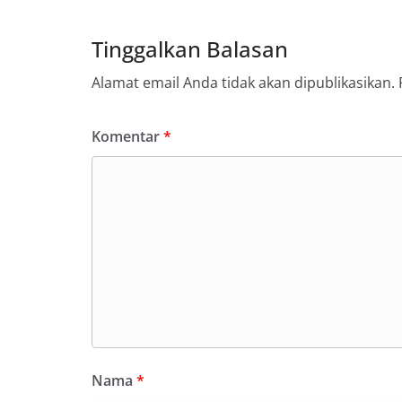
Sunggal tetap ter
puncak perayaan 
Tinggalkan Balasan
Kedekatan Polri 
Door to Door Syst
Alamat email Anda tidak akan dipublikasikan.
implementasi pro
kehadiran dan ke
masyarakat. Melal
Komentar
*
Bhabinkamtibmas 
penyampai informa
mitra masyarakat
secara bersama-s
tengah-tengah wa
mempererat hubun
masyarakat, seka
warga akan penti
dan kekompakan l
menyambut momen
Republik Indonesi
terus dilaksanaka
wilayah Kelurahan
menciptakan situ
Nama
*
sekaligus menum