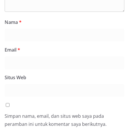
kolektif warga akan pentingnya menjaga
keamanan, ketertiban, dan kekompakan
lingkungan, khususnya dalam menyambut
momentum bersejarah HUT Kemerdekaan
Nama
*
Republik Indonesia.‎Kegiatan sambang ini
rencananya akan terus dilaksanakan secara rutin
oleh Bhabinkamtibmas di wilayah Kelurahan
Sunggal sebagai bagian dari upaya menciptakan
situasi Kamtibmas yang aman dan kondusif,
Email
*
sekaligus menumbuhkan semangat nasionalisme
warga dalam menyambut Hari Kemerdekaan RI.
Satres Narkoba Polres Asahan Amankan Pria
Pengedar Sabu, Sita 19,60 Gram Barang Satres
Narkoba Polres Asahan Amankan Pria Pengedar
Situs Web
Sabu, Sita 19,60 Gram Barang Bukti
Ini Alasan Plh Sekda Medan Sarankan Jhon Ester
Lase Segera Dievaluasi
Percepat Penanganan Infrastruktur Kota Medan,
Dinas SDABMBK Perkuat Sinergi dengan
Kecamatan
Simpan nama, email, dan situs web saya pada
peramban ini untuk komentar saya berikutnya.