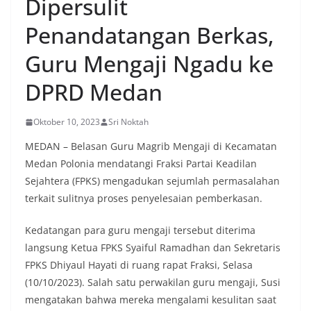
Dipersulit
sekaligus menyampaikan pesan-pesan
kamtibmas. Kehadiran petugas disambut baik
Penandatangan Berkas,
oleh warga, yang sebagian besar tengah bersiap
menyambut momentum HUT Kemerdekaan RI
Guru Mengaji Ngadu ke
dengan berbagai persiapan di lingkungan
masing-masing.‎Dalam dialog yang berlangsung
DPRD Medan
akrab, Bhabinkamtibmas menyapa warga,
menanyakan kondisi keamanan dan kenyamanan
lingkungan tempat tinggal, serta membuka ruang
Oktober 10, 2023
Sri Noktah
komunikasi dua arah agar warga dapat
menyampaikan keluhan maupun informasi terkait
MEDAN – Belasan Guru Magrib Mengaji di Kecamatan
situasi kamtibmas di sekitar mereka.‎‎‎Salah satu
Medan Polonia mendatangi Fraksi Partai Keadilan
poin utama yang disampaikan dalam kegiatan
Sejahtera (FPKS) mengadukan sejumlah permasalahan
sambang ini adalah imbauan kepada warga untuk
terkait sulitnya proses penyelesaian pemberkasan.
memasang bendera Merah Putih secara penuh,
bukan setengah tiang, sebagai bentuk
penghormatan dan rasa cinta tanah air
Kedatangan para guru mengaji tersebut diterima
menjelang perayaan HUT Kemerdekaan RI.
langsung Ketua FPKS Syaiful Ramadhan dan Sekretaris
Petugas mengingatkan bahwa pemasangan
FPKS Dhiyaul Hayati di ruang rapat Fraksi, Selasa
bendera dengan benar merupakan salah satu
wujud nyata partisipasi masyarakat dalam
(10/10/2023). Salah satu perwakilan guru mengaji, Susi
memperingati hari bersejarah bangsa
mengatakan bahwa mereka mengalami kesulitan saat
Indonesia.‎‎”Kami mengimbau kepada seluruh