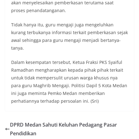
akan menyelesaikan pemberkasan terutama saat
warga agar mulai mempersiapkan dan memasang
proses penandatanganan.
bendera Merah Putih di depan rumah masing-
masing secara penuh. Ini adalah bentuk
penghormatan kita bersama terhadap
Tidak hanya itu, guru mengaji juga mengeluhkan
perjuangan para pahlawan yang telah merebut
kurang terbukanya informasi terkait pemberkasan sejak
kemerdekaan,” ujar Aiptu Muliyadi Suraukur saat
awal sehingga para guru mengaji menjadi bertanya-
berdialog dengan warga.‎‎Ia juga menambahkan
tanya.
agar warga memperhatikan kondisi bendera yang
akan dikibarkan, memastikan bendera dalam
keadaan bersih, tidak sobek, dan layak untuk
Dalam kesempatan tersebut, Ketua Fraksi PKS Syaiful
dikibarkan sebagai simbol kehormatan
Ramadhan mengharapkan kepada pihak pihak terkait
negara.‎‎‎Selain menyampaikan imbauan terkait
untuk tidak mempersulit urusan warga khusus nya
bendera, kegiatan sambang DDS ini juga
para guru Maghrib Mengaji. Politisi Dapil 5 Kota Medan
dimanfaatkan sebagai sarana deteksi dini (early
warning) guna mengantisipasi potensi gangguan
ini juga meminta Pemko Medan memberikan
keamanan dan ketertiban masyarakat
perhatiannya terhadap persoalan ini. (Sri)
(Kamtibmas) di lingkungan tempat tinggal warga.
Melalui interaksi langsung tersebut,
Bhabinkamtibmas dapat menghimpun informasi
awal terkait situasi sosial, potensi kerawanan,
DPRD Medan Sahuti Keluhan Pedagang Pasar
maupun hal-hal yang dapat mengganggu
Pendidikan
kondusivitas wilayah, khususnya menjelang