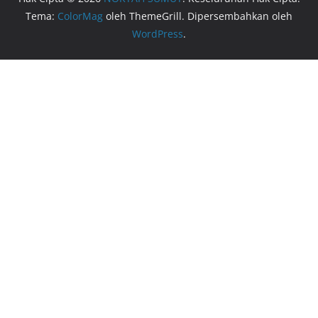
Tema:
ColorMag
oleh ThemeGrill. Dipersembahkan oleh
WordPress
.