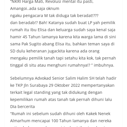
“NKRI Harga Mati, Revolusi mental itu pasti,
momentum bersejarah HUT Kemerdekaan
Amangoi..ada saja oknum
Republik Indonesia.‎Kegiatan sambang ini
ngaku pengacara M tak diduga tak beradat!???
rencananya akan terus dilaksanakan secara rutin
oleh Bhabinkamtibmas di wilayah Kelurahan
dan beradab!? Bah! Katanya sudah buat LP yah pemilik
Sunggal sebagai bagian dari upaya menciptakan
rumah itu Ibu Elisa dan keluarga sudah saya kenal saja
situasi Kamtibmas yang aman dan kondusif,
hamir 45 Tahun lamanya karena kita warga lama di sini
sekaligus menumbuhkan semangat nasionalisme
sama Pak Sugito abang Elisa itu, bahkan teman saya di
warga dalam menyambut Hari Kemerdekaan RI.
Bhabinkamtibmas Polsek Medan Sunggal
SD dulu keheranan jugackita karena ada orang
Sambangi Warga Kelurahan Sunggal, Ingatkan
mengaku pemilik tanah tapi setahu kita kok, tak pernah
Pemasangan Bendera Merah Putih Jelang HUT
tinggal di situ atau menghuni rumahnya!? ” imbuhnya.
Kemerdekaan RI‎‎Medan, 5 Agustus 2026 — Dalam
rangka menyambut Hari Ulang Tahun
Kemerdekaan Republik Indonesia yang ke-81,
Sebelumnya Advokad Senior Salim Halim SH telah hadir
Bhabinkamtibmas Kelurahan Sunggal, Aiptu
ke TKP Jln Surabaya 29 Oktober 2022 mempertanyakan
Muliyadi Suraukur, melaksanakan kegiatan
terkait legal standing yang tak didukung dengan
sambang Door to Door System (DDS) kepada
kepemilikan rumah atas tanah tak pernah dihuni lalu
warga di wilayah Kelurahan Sunggal, Kecamatan
Medan Sunggal, pada Rabu (05/08/2026).‎‎Kegiatan
DIa bercerita
tersebut berlangsung sejak pukul 09.00 WIB
“Rumah ini sebelum sudah dihuni oleh Kakek Nenek
hingga selesai, menyasar rumah-rumah warga di
Almarhum mencapai 100 Tahun lamanya dan nereka
beberapa lingkungan yang ada di kelurahan