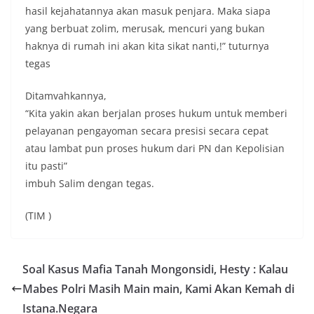
Bhabinkamtibmas dapat menghimpun informasi
hasil kejahatannya akan masuk penjara. Maka siapa
awal terkait situasi sosial, potensi kerawanan,
yang berbuat zolim, merusak, mencuri yang bukan
maupun hal-hal yang dapat mengganggu
haknya di rumah ini akan kita sikat nanti,!” tuturnya
kondusivitas wilayah, khususnya menjelang
tegas
perayaan HUT Kemerdekaan RI yang biasanya
diwarnai dengan berbagai kegiatan dan
keramaian warga.‎‎Dengan adanya deteksi dini ini,
Ditamvahkannya,
diharapkan potensi gangguan keamanan dapat
“Kita yakin akan berjalan proses hukum untuk memberi
diantisipasi sejak awal sehingga situasi di
pelayanan pengayoman secara presisi secara cepat
Kelurahan Sunggal tetap terjaga aman, tertib,
dan kondusif hingga puncak perayaan HUT
atau lambat pun proses hukum dari PN dan Kepolisian
Kemerdekaan RI berlangsung.‎‎Wujud Kedekatan
itu pasti”
Polri dengan Masyarakat‎Kegiatan sambang Door
imbuh Salim dengan tegas.
to Door System ini merupakan salah satu bentuk
implementasi program Polri Presisi yang
(TIM )
mengedepankan kehadiran dan kedekatan
personel Kepolisian dengan masyarakat. Melalui
kegiatan semacam ini, Bhabinkamtibmas tidak
hanya berperan sebagai penyampai informasi
Soal Kasus Mafia Tanah Mongonsidi, Hesty : Kalau
dan imbauan, tetapi juga sebagai mitra
Mabes Polri Masih Main main, Kami Akan Kemah di
masyarakat dalam menjaga keamanan lingkungan
secara bersama-sama.‎‎Kehadiran
Istana.Negara