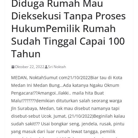
Diduga Rumah Mau
menyambut momentum HUT Kemerdekaan RI
Dieksekusi Tanpa Proses
dengan berbagai persiapan di lingkungan
masing-masing.‎Dalam dialog yang berlangsung
akrab, Bhabinkamtibmas menyapa warga,
HukumPemilik Rumah
menanyakan kondisi keamanan dan kenyamanan
lingkungan tempat tinggal, serta membuka ruang
Sudah Tinggal Capai 100
komunikasi dua arah agar warga dapat
menyampaikan keluhan maupun informasi terkait
Tahun
situasi kamtibmas di sekitar mereka.‎‎‎Salah satu
poin utama yang disampaikan dalam kegiatan
Oktober 22, 2022
Sri Noktah
sambang ini adalah imbauan kepada warga untuk
memasang bendera Merah Putih secara penuh,
MEDAN, NoktahSumut com21/10/2022Biar tau di Kota
bukan setengah tiang, sebagai bentuk
Medan Ini Medan Bung…Ada katanya Ngaku Oknum
penghormatan dan rasa cinta tanah air
menjelang perayaan HUT Kemerdekaan RI.
Pengacara!??Amangoi..ilakki.. maila hita Buat
Petugas mengingatkan bahwa pemasangan
Malu!???????demikian dituturkan salah seorang warga
bendera dengan benar merupakan salah satu
Jln Surabaya, Medan, tak mau disebut namanya tapi
wujud nyata partisipasi masyarakat dalam
disebut-sebut Ucok. Jumat, (21/10/2022)Beginilah kalau
memperingati hari bersejarah bangsa
Indonesia.‎‎”Kami mengimbau kepada seluruh
sudah sakit!?? Usai bongkar seng, jendela, rusak, pintu
warga agar mulai mempersiapkan dan memasang
yang masuk dari luar rumah lewat tangga, pemilik
bendera Merah Putih di depan rumah masing-