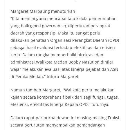
perayaan HUT Kemerdekaan RI yang biasanya
diwarnai dengan berbagai kegiatan dan
Margaret Marpaung menuturkan
keramaian warga.‎‎Dengan adanya deteksi dini ini,
“Kita menilai guna mencapai tata kelola pemerintahan
diharapkan potensi gangguan keamanan dapat
yang baik (good governance), diperlukan perangkat
diantisipasi sejak awal sehingga situasi di
daerah yang responsip. Maka itu sangat perlu
Kelurahan Sunggal tetap terjaga aman, tertib,
dan kondusif hingga puncak perayaan HUT
dilakukan penataan Organisasi Perangkat Daerah (OPD)
Kemerdekaan RI berlangsung.‎‎Wujud Kedekatan
sebagai hasil evaluasi terhadap efektifitas dan efisien
Polri dengan Masyarakat‎Kegiatan sambang Door
kerja. Dalam rangka memperbaiki birokrasi dan
to Door System ini merupakan salah satu bentuk
administrasi,Walikota Medan Bobby Nasution dinilai
implementasi program Polri Presisi yang
mengedepankan kehadiran dan kedekatan
wajar melakukan evaluasi atas kinerja pejabat dan ASN
personel Kepolisian dengan masyarakat. Melalui
di Pemko Medan,” tuturu Margaret
kegiatan semacam ini, Bhabinkamtibmas tidak
hanya berperan sebagai penyampai informasi
Namun tambah Margaret, “Walikota perlu melakukan
dan imbauan, tetapi juga sebagai mitra
kajian secara komprehensif baik dari segi fungsi, tugas,
masyarakat dalam menjaga keamanan lingkungan
secara bersama-sama.‎‎Kehadiran
efesiensi, efektifitas kinerja Kepala OPD,” tuturnya.
Bhabinkamtibmas di tengah-tengah warga
diharapkan dapat semakin mempererat
Dalam rapat paripurna dewan ini masing-masing Fraksi
hubungan kemitraan antara Polri dan
secara berurutan menyampaikan pemandangan
masyarakat, sekaligus membangun kesadaran