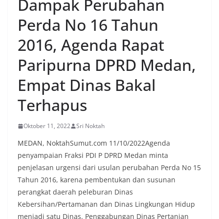
Dampak Perubahan
sekaligus menyampaikan pesan-pesan
kamtibmas. Kehadiran petugas disambut baik
Perda No 16 Tahun
oleh warga, yang sebagian besar tengah bersiap
menyambut momentum HUT Kemerdekaan RI
2016, Agenda Rapat
dengan berbagai persiapan di lingkungan
masing-masing.‎Dalam dialog yang berlangsung
Paripurna DPRD Medan,
akrab, Bhabinkamtibmas menyapa warga,
menanyakan kondisi keamanan dan kenyamanan
Empat Dinas Bakal
lingkungan tempat tinggal, serta membuka ruang
komunikasi dua arah agar warga dapat
Terhapus
menyampaikan keluhan maupun informasi terkait
situasi kamtibmas di sekitar mereka.‎‎‎Salah satu
poin utama yang disampaikan dalam kegiatan
Oktober 11, 2022
Sri Noktah
sambang ini adalah imbauan kepada warga untuk
MEDAN, NoktahSumut.com 11/10/2022Agenda
memasang bendera Merah Putih secara penuh,
bukan setengah tiang, sebagai bentuk
penyampaian Fraksi PDI P DPRD Medan minta
penghormatan dan rasa cinta tanah air
penjelasan urgensi dari usulan perubahan Perda No 15
menjelang perayaan HUT Kemerdekaan RI.
Tahun 2016, karena pembentukan dan susunan
Petugas mengingatkan bahwa pemasangan
perangkat daerah peleburan Dinas
bendera dengan benar merupakan salah satu
wujud nyata partisipasi masyarakat dalam
Kebersihan/Pertamanan dan Dinas Lingkungan Hidup
memperingati hari bersejarah bangsa
menjadi satu Dinas. Penggabungan Dinas Pertanian