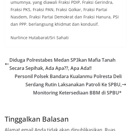
umumnya, yang diawali Fraksi PDIP, Fraksi Gerindra,
kolektif warga akan pentingnya menjaga
keamanan, ketertiban, dan kekompakan
Fraksi PKS, Fraksi PAN, Fraksi Golkar, Fraksi Partai
lingkungan, khususnya dalam menyambut
Nasdem, Fraksi Partai Demokrat dan Fraksi Hanura, PSI
momentum bersejarah HUT Kemerdekaan
dan PPP. berlangsung khidmat dan kondusif.
Republik Indonesia.‎Kegiatan sambang ini
rencananya akan terus dilaksanakan secara rutin
Nurlince Hutabarat/Sri Sahati
oleh Bhabinkamtibmas di wilayah Kelurahan
Sunggal sebagai bagian dari upaya menciptakan
situasi Kamtibmas yang aman dan kondusif,
sekaligus menumbuhkan semangat nasionalisme
Diduga Polrestabes Medan SP3kan Mafia Tanah
warga dalam menyambut Hari Kemerdekaan RI.
Satres Narkoba Polres Asahan Amankan Pria
Secara Sepihak, Ada Apa??, Apa Ada!!
Pengedar Sabu, Sita 19,60 Gram Barang Satres
Personil Polsek Bandara Kualanmu Polresta Deli
Narkoba Polres Asahan Amankan Pria Pengedar
Serdang Rutin Laksanakan Patroli Ke SPBU,
Sabu, Sita 19,60 Gram Barang Bukti
Ini Alasan Plh Sekda Medan Sarankan Jhon Ester
Monitoring Ketersediaan BBM di SPBU*
Lase Segera Dievaluasi
Percepat Penanganan Infrastruktur Kota Medan,
Dinas SDABMBK Perkuat Sinergi dengan
Kecamatan
Tinggalkan Balasan
Alamat email Anda tidak akan dipublikasikan.
Ruas