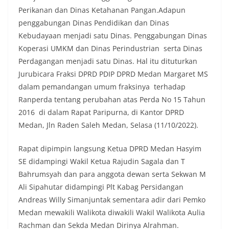
Indonesia.‎‎”Kami mengimbau kepada seluruh
Perikanan dan Dinas Ketahanan Pangan.Adapun
warga agar mulai mempersiapkan dan memasang
penggabungan Dinas Pendidikan dan Dinas
bendera Merah Putih di depan rumah masing-
masing secara penuh. Ini adalah bentuk
Kebudayaan menjadi satu Dinas. Penggabungan Dinas
penghormatan kita bersama terhadap
Koperasi UMKM dan Dinas Perindustrian serta Dinas
perjuangan para pahlawan yang telah merebut
Perdagangan menjadi satu Dinas. Hal itu dituturkan
kemerdekaan,” ujar Aiptu Muliyadi Suraukur saat
Jurubicara Fraksi DPRD PDIP DPRD Medan Margaret MS
berdialog dengan warga.‎‎Ia juga menambahkan
agar warga memperhatikan kondisi bendera yang
dalam pemandangan umum fraksinya terhadap
akan dikibarkan, memastikan bendera dalam
Ranperda tentang perubahan atas Perda No 15 Tahun
keadaan bersih, tidak sobek, dan layak untuk
2016 di dalam Rapat Paripurna, di Kantor DPRD
dikibarkan sebagai simbol kehormatan
Medan, Jln Raden Saleh Medan, Selasa (11/10/2022).
negara.‎‎‎Selain menyampaikan imbauan terkait
bendera, kegiatan sambang DDS ini juga
dimanfaatkan sebagai sarana deteksi dini (early
Rapat dipimpin langsung Ketua DPRD Medan Hasyim
warning) guna mengantisipasi potensi gangguan
SE didampingi Wakil Ketua Rajudin Sagala dan T
keamanan dan ketertiban masyarakat
Bahrumsyah dan para anggota dewan serta Sekwan M
(Kamtibmas) di lingkungan tempat tinggal warga.
Ali Sipahutar didampingi Plt Kabag Persidangan
Melalui interaksi langsung tersebut,
Bhabinkamtibmas dapat menghimpun informasi
Andreas Willy Simanjuntak sementara adir dari Pemko
awal terkait situasi sosial, potensi kerawanan,
Medan mewakili Walikota diwakili Wakil Walikota Aulia
maupun hal-hal yang dapat mengganggu
Rachman dan Sekda Medan Dirinya Alrahman.
kondusivitas wilayah, khususnya menjelang