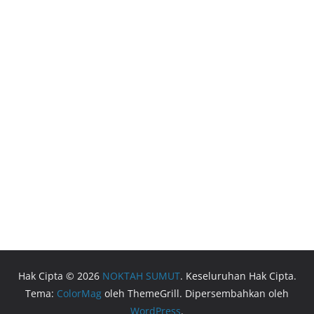
Hak Cipta © 2026
NOKTAH SUMUT
. Keseluruhan Hak Cipta.
Tema:
ColorMag
oleh ThemeGrill. Dipersembahkan oleh
WordPress
.