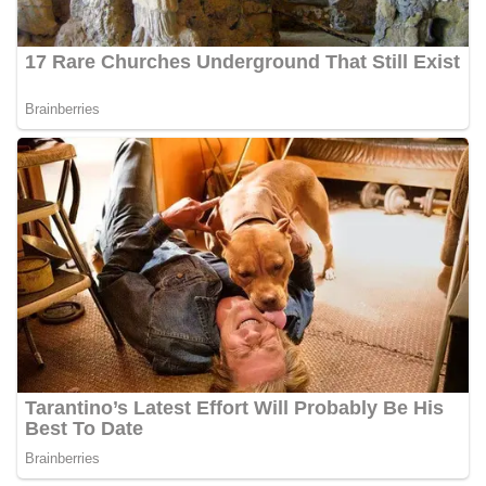
diharapkan potensi gangguan keamanan dapat
diantisipasi sejak awal sehingga situasi di
Kelurahan Sunggal tetap terjaga aman, tertib,
dan kondusif hingga puncak perayaan HUT
Kemerdekaan RI berlangsung.‎‎Wujud Kedekatan
Polri dengan Masyarakat‎Kegiatan sambang Door
to Door System ini merupakan salah satu bentuk
implementasi program Polri Presisi yang
mengedepankan kehadiran dan kedekatan
personel Kepolisian dengan masyarakat. Melalui
kegiatan semacam ini, Bhabinkamtibmas tidak
hanya berperan sebagai penyampai informasi
dan imbauan, tetapi juga sebagai mitra
masyarakat dalam menjaga keamanan lingkungan
secara bersama-sama.‎‎Kehadiran
Bhabinkamtibmas di tengah-tengah warga
diharapkan dapat semakin mempererat
hubungan kemitraan antara Polri dan
masyarakat, sekaligus membangun kesadaran
kolektif warga akan pentingnya menjaga
keamanan, ketertiban, dan kekompakan
lingkungan, khususnya dalam menyambut