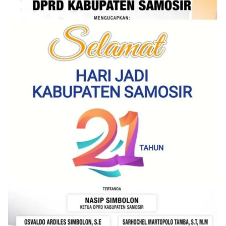
Warga‎Dalam kegiatan ini, Aiptu Muliyadi
Suraukur mendatangi warga secara langsung dari
rumah ke rumah untuk menjalin silaturahmi
sekaligus menyampaikan pesan-pesan
kamtibmas. Kehadiran petugas disambut baik
oleh warga, yang sebagian besar tengah bersiap
menyambut momentum HUT Kemerdekaan RI
dengan berbagai persiapan di lingkungan
masing-masing.‎Dalam dialog yang berlangsung
akrab, Bhabinkamtibmas menyapa warga,
menanyakan kondisi keamanan dan kenyamanan
lingkungan tempat tinggal, serta membuka ruang
komunikasi dua arah agar warga dapat
menyampaikan keluhan maupun informasi terkait
situasi kamtibmas di sekitar mereka.‎‎‎Salah satu
poin utama yang disampaikan dalam kegiatan
sambang ini adalah imbauan kepada warga untuk
memasang bendera Merah Putih secara penuh,
bukan setengah tiang, sebagai bentuk
penghormatan dan rasa cinta tanah air
menjelang perayaan HUT Kemerdekaan RI.
Petugas mengingatkan bahwa pemasangan