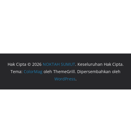
Hak Cipta © 2026
NOKTAH SUMUT
. Keseluruhan Hak Cipta.
Tema:
ColorMag
oleh ThemeGrill. Dipersembahkan oleh
WordPress
.