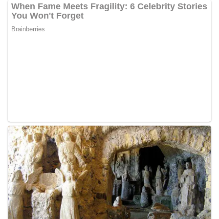
masing secara penuh. Ini adalah bentuk
penghormatan kita bersama terhadap
perjuangan para pahlawan yang telah merebut
kemerdekaan,” ujar Aiptu Muliyadi Suraukur saat
berdialog dengan warga.‎‎Ia juga menambahkan
agar warga memperhatikan kondisi bendera yang
akan dikibarkan, memastikan bendera dalam
keadaan bersih, tidak sobek, dan layak untuk
dikibarkan sebagai simbol kehormatan
negara.‎‎‎Selain menyampaikan imbauan terkait
bendera, kegiatan sambang DDS ini juga
dimanfaatkan sebagai sarana deteksi dini (early
warning) guna mengantisipasi potensi gangguan
keamanan dan ketertiban masyarakat
(Kamtibmas) di lingkungan tempat tinggal warga.
Melalui interaksi langsung tersebut,
Bhabinkamtibmas dapat menghimpun informasi
awal terkait situasi sosial, potensi kerawanan,
maupun hal-hal yang dapat mengganggu
kondusivitas wilayah, khususnya menjelang
perayaan HUT Kemerdekaan RI yang biasanya
diwarnai dengan berbagai kegiatan dan
keramaian warga.‎‎Dengan adanya deteksi dini ini,