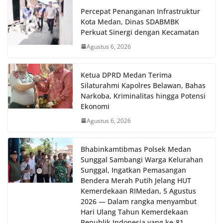
diharapkan dapat semakin mempererat
Percepat Penanganan Infrastruktur
hubungan kemitraan antara Polri dan
Kota Medan, Dinas SDABMBK
masyarakat, sekaligus membangun kesadaran
Perkuat Sinergi dengan Kecamatan
kolektif warga akan pentingnya menjaga
keamanan, ketertiban, dan kekompakan
Agustus 6, 2026
lingkungan, khususnya dalam menyambut
momentum bersejarah HUT Kemerdekaan
Ketua DPRD Medan Terima
Republik Indonesia.‎Kegiatan sambang ini
Silaturahmi Kapolres Belawan, Bahas
rencananya akan terus dilaksanakan secara rutin
Narkoba, Kriminalitas hingga Potensi
oleh Bhabinkamtibmas di wilayah Kelurahan
Sunggal sebagai bagian dari upaya menciptakan
Ekonomi
situasi Kamtibmas yang aman dan kondusif,
Agustus 6, 2026
sekaligus menumbuhkan semangat nasionalisme
warga dalam menyambut Hari Kemerdekaan RI.
Ini Alasan Plh Sekda Medan Sarankan Jhon Ester
Bhabinkamtibmas Polsek Medan
Lase Segera Dievaluasi
Sunggal Sambangi Warga Kelurahan
Percepat Penanganan Infrastruktur Kota Medan,
Sunggal, Ingatkan Pemasangan
Dinas SDABMBK Perkuat Sinergi dengan
Bendera Merah Putih Jelang HUT
Kecamatan
Kemerdekaan RI‎‎Medan, 5 Agustus
Ketua DPRD Medan Terima Silaturahmi Kapolres
2026 — Dalam rangka menyambut
Belawan, Bahas Narkoba, Kriminalitas hingga
Hari Ulang Tahun Kemerdekaan
Potensi Ekonomi
Republik Indonesia yang ke-81,