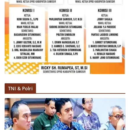
bendera dengan benar merupakan salah satu
wujud nyata partisipasi masyarakat dalam
memperingati hari bersejarah bangsa
Indonesia.‎‎”Kami mengimbau kepada seluruh
warga agar mulai mempersiapkan dan memasang
bendera Merah Putih di depan rumah masing-
masing secara penuh. Ini adalah bentuk
penghormatan kita bersama terhadap
perjuangan para pahlawan yang telah merebut
kemerdekaan,” ujar Aiptu Muliyadi Suraukur saat
berdialog dengan warga.‎‎Ia juga menambahkan
agar warga memperhatikan kondisi bendera yang
akan dikibarkan, memastikan bendera dalam
keadaan bersih, tidak sobek, dan layak untuk
dikibarkan sebagai simbol kehormatan
TNI & Polri
negara.‎‎‎Selain menyampaikan imbauan terkait
bendera, kegiatan sambang DDS ini juga
dimanfaatkan sebagai sarana deteksi dini (early
warning) guna mengantisipasi potensi gangguan
keamanan dan ketertiban masyarakat
(Kamtibmas) di lingkungan tempat tinggal warga.
Melalui interaksi langsung tersebut,