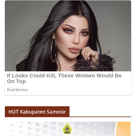
momentum bersejarah HUT Kemerdekaan
Republik Indonesia.‎Kegiatan sambang ini
rencananya akan terus dilaksanakan secara rutin
oleh Bhabinkamtibmas di wilayah Kelurahan
Sunggal sebagai bagian dari upaya menciptakan
situasi Kamtibmas yang aman dan kondusif,
sekaligus menumbuhkan semangat nasionalisme
warga dalam menyambut Hari Kemerdekaan RI.
Bhabinkamtibmas Polsek Medan Sunggal
Sambangi Warga Kelurahan Sunggal, Ingatkan
Pemasangan Bendera Merah Putih Jelang HUT
Kemerdekaan RI‎‎Medan, 5 Agustus 2026 — Dalam
rangka menyambut Hari Ulang Tahun
Kemerdekaan Republik Indonesia yang ke-
81noktahsumutcoomBhabinkamtibmas Kelurahan
Sunggal, Aiptu Muliyadi Suraukur, melaksanakan
kegiatan sambang Door to Door System (DDS)
kepada warga di wilayah Kelurahan Sunggal,
Kecamatan Medan Sunggal, pada Rabu
HUT Kabupaten Samosir
(05/08/2026).‎‎Kegiatan tersebut berlangsung sejak
pukul 09.00 WIB hingga selesai, menyasar rumah-
rumah warga di beberapa lingkungan yang ada di
kelurahan tersebut.‎Sambang Langsung ke Rumah