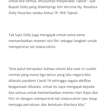
untuk kita semua, khususnya masyarakat Tapsel,” ujar
masing secara penuh. Ini adalah bentuk
Bupati Dolly yang didampingi Istri tercinta Ny. Rosalina
penghormatan kita bersama terhadap
Dolly Pasaribu selaku Ketua TP. PKK Tapsel.
perjuangan para pahlawan yang telah merebut
kemerdekaan,” ujar Aiptu Muliyadi Suraukur saat
berdialog dengan warga.‎‎Ia juga menambahkan
agar warga memperhatikan kondisi bendera yang
akan dikibarkan, memastikan bendera dalam
Tak lupa Dolly juga mengajak untuk sama-sama
keadaan bersih, tidak sobek, dan layak untuk
memanfaatkan momen idul fitri sebagai langkah untuk
dikibarkan sebagai simbol kehormatan
mempererat tali silaturrahmi.
negara.‎‎‎Selain menyampaikan imbauan terkait
bendera, kegiatan sambang DDS ini juga
dimanfaatkan sebagai sarana deteksi dini (early
warning) guna mengantisipasi potensi gangguan
keamanan dan ketertiban masyarakat
“Kita patut bersyukur bahwa situasi kita saat ini sudah
(Kamtibmas) di lingkungan tempat tinggal warga.
normal yang mana tiga tahun yang lalu negara kita
Melalui interaksi langsung tersebut,
dilanda pandemi Covid-19 sehingga segala aktifitas
Bhabinkamtibmas dapat menghimpun informasi
awal terkait situasi sosial, potensi kerawanan,
keagamaan dibatasi, untuk itu saya mengajak kepada
maupun hal-hal yang dapat mengganggu
kita semua untuk memanfaatkan momen Hari Raya Idul
kondusivitas wilayah, khususnya menjelang
Fitri ini dengan mempererat tali silaturrahmi dan tetap
perayaan HUT Kemerdekaan RI yang biasanya
menjaga persatuan dan kesatuan diantara kita,”
diwarnai dengan berbagai kegiatan dan