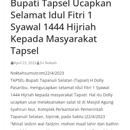
Bupati Tapsel Ucapkan
oleh warga, yang sebagian besar tengah bersiap
menyambut momentum HUT Kemerdekaan RI
Selamat Idul Fitri 1
dengan berbagai persiapan di lingkungan
masing-masing.‎Dalam dialog yang berlangsung
Syawal 1444 Hijriah
akrab, Bhabinkamtibmas menyapa warga,
menanyakan kondisi keamanan dan kenyamanan
Kepada Masyarakat
lingkungan tempat tinggal, serta membuka ruang
komunikasi dua arah agar warga dapat
Tapsel
menyampaikan keluhan maupun informasi terkait
situasi kamtibmas di sekitar mereka.‎‎‎Salah satu
poin utama yang disampaikan dalam kegiatan
April 23, 2023
Sri Noktah
sambang ini adalah imbauan kepada warga untuk
memasang bendera Merah Putih secara penuh,
Noktahsumutcom22/4/2023
bukan setengah tiang, sebagai bentuk
TAPSEL-Bupati Tapanuli Selatan (Tapsel) H Dolly
penghormatan dan rasa cinta tanah air
Pasaribu, mengucapkan selamat Idul Fitri 1 Syawal
menjelang perayaan HUT Kemerdekaan RI.
Petugas mengingatkan bahwa pemasangan
1444 Hijriah kepada masyarakat Tapsel. Hal itu Dolly
bendera dengan benar merupakan salah satu
ucapkan usai melaksanakan salat Id di Masjid Agung
wujud nyata partisipasi masyarakat dalam
Syahrun Nur, Komplek Perkantoran Pemerintah
memperingati hari bersejarah bangsa
Tapanuli Selatan, Sipirok, pada Sabtu (22/4/2023
Indonesia.‎‎”Kami mengimbau kepada seluruh
warga agar mulai mempersiapkan dan memasang
“Minal ‘aidzin wal faidzin, mohon maaf lahir dan bathin
bendera Merah Putih di depan rumah masing-