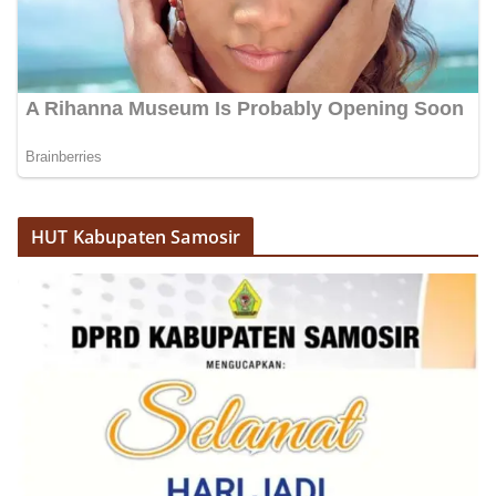
Sambangi Warga Kelurahan Sunggal, Ingatkan
Pemasangan Bendera Merah Putih Jelang HUT
Kemerdekaan RI‎‎Medan, 5 Agustus 2026 — Dalam
rangka menyambut Hari Ulang Tahun
Kemerdekaan Republik Indonesia yang ke-81,
Bhabinkamtibmas Kelurahan Sunggal, Aiptu
Muliyadi Suraukur, melaksanakan kegiatan
sambang Door to Door System (DDS) kepada
warga di wilayah Kelurahan Sunggal, Kecamatan
Medan Sunggal, pada Rabu (05/08/2026).‎‎Kegiatan
tersebut berlangsung sejak pukul 09.00 WIB
HUT Kabupaten Samosir
hingga selesai, menyasar rumah-rumah warga di
beberapa lingkungan yang ada di kelurahan
tersebut.‎Sambang Langsung ke Rumah
Warga‎Dalam kegiatan ini, Aiptu Muliyadi
Suraukur mendatangi warga secara langsung dari
rumah ke rumah untuk menjalin silaturahmi
sekaligus menyampaikan pesan-pesan
kamtibmas. Kehadiran petugas disambut baik
oleh warga, yang sebagian besar tengah bersiap
menyambut momentum HUT Kemerdekaan RI
dengan berbagai persiapan di lingkungan
masing-masing.‎Dalam dialog yang berlangsung