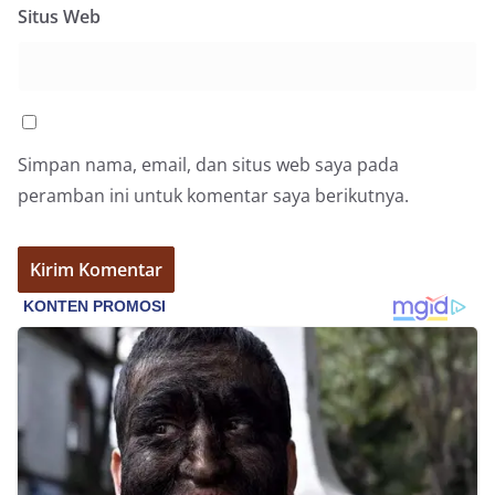
Petugas mengingatkan bahwa pemasangan
Situs Web
bendera dengan benar merupakan salah satu
wujud nyata partisipasi masyarakat dalam
memperingati hari bersejarah bangsa
Indonesia.‎‎”Kami mengimbau kepada seluruh
warga agar mulai mempersiapkan dan memasang
bendera Merah Putih di depan rumah masing-
masing secara penuh. Ini adalah bentuk
Simpan nama, email, dan situs web saya pada
penghormatan kita bersama terhadap
peramban ini untuk komentar saya berikutnya.
perjuangan para pahlawan yang telah merebut
kemerdekaan,” ujar Aiptu Muliyadi Suraukur saat
berdialog dengan warga.‎‎Ia juga menambahkan
agar warga memperhatikan kondisi bendera yang
akan dikibarkan, memastikan bendera dalam
keadaan bersih, tidak sobek, dan layak untuk
dikibarkan sebagai simbol kehormatan
negara.‎‎‎Selain menyampaikan imbauan terkait
bendera, kegiatan sambang DDS ini juga
dimanfaatkan sebagai sarana deteksi dini (early
warning) guna mengantisipasi potensi gangguan
keamanan dan ketertiban masyarakat
(Kamtibmas) di lingkungan tempat tinggal warga.
Melalui interaksi langsung tersebut,