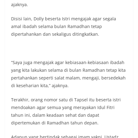
keramaian warga.‎‎Dengan adanya deteksi dini ini,
ajaknya.
diharapkan potensi gangguan keamanan dapat
diantisipasi sejak awal sehingga situasi di
Disisi lain, Dolly beserta Istri mengajak agar segala
Kelurahan Sunggal tetap terjaga aman, tertib,
amal ibadah selama bulan Ramadhan tetap
dan kondusif hingga puncak perayaan HUT
Kemerdekaan RI berlangsung.‎‎Wujud Kedekatan
dipertahankan dan sekaligus ditingkatkan.
Polri dengan Masyarakat‎Kegiatan sambang Door
to Door System ini merupakan salah satu bentuk
implementasi program Polri Presisi yang
mengedepankan kehadiran dan kedekatan
“Saya juga mengajak agar kebiasaan-kebiasaan ibadah
personel Kepolisian dengan masyarakat. Melalui
yang kita lakukan selama di bulan Ramadhan tetap kita
kegiatan semacam ini, Bhabinkamtibmas tidak
hanya berperan sebagai penyampai informasi
pertahankan seperti salat malam, mengaji, bersedekah
dan imbauan, tetapi juga sebagai mitra
di keseharian kita,” ajaknya.
masyarakat dalam menjaga keamanan lingkungan
secara bersama-sama.‎‎Kehadiran
Terakhir, orang nomor satu di Tapsel itu beserta istri
Bhabinkamtibmas di tengah-tengah warga
mendoakan agar semua yang merayakan Idul Fitri
diharapkan dapat semakin mempererat
hubungan kemitraan antara Polri dan
tahun ini, dalam keadaan sehat dan dapat
masyarakat, sekaligus membangun kesadaran
dipertemukan di Ramadhan tahun depan.
kolektif warga akan pentingnya menjaga
keamanan, ketertiban, dan kekompakan
Adapun yang bertindak sebagai imam yakni, Ustadz