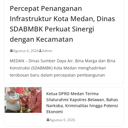
dan kondusif hingga puncak perayaan HUT
Percepat Penanganan
Kemerdekaan RI berlangsung.‎‎Wujud Kedekatan
Infrastruktur Kota Medan, Dinas
Polri dengan Masyarakat‎Kegiatan sambang Door
to Door System ini merupakan salah satu bentuk
SDABMBK Perkuat Sinergi
implementasi program Polri Presisi yang
mengedepankan kehadiran dan kedekatan
dengan Kecamatan
personel Kepolisian dengan masyarakat. Melalui
kegiatan semacam ini, Bhabinkamtibmas tidak
Agustus 6, 2026
Admin
hanya berperan sebagai penyampai informasi
dan imbauan, tetapi juga sebagai mitra
MEDAN – Dinas Sumber Daya Air, Bina Marga dan Bina
masyarakat dalam menjaga keamanan lingkungan
Konstruksi (SDABMBK) Kota Medan menghadirkan
secara bersama-sama.‎‎Kehadiran
Bhabinkamtibmas di tengah-tengah warga
terobosan baru dalam percepatan pembangunan
diharapkan dapat semakin mempererat
hubungan kemitraan antara Polri dan
masyarakat, sekaligus membangun kesadaran
Ketua DPRD Medan Terima
kolektif warga akan pentingnya menjaga
Silaturahmi Kapolres Belawan, Bahas
keamanan, ketertiban, dan kekompakan
Narkoba, Kriminalitas hingga Potensi
lingkungan, khususnya dalam menyambut
Ekonomi
momentum bersejarah HUT Kemerdekaan
Republik Indonesia.‎Kegiatan sambang ini
Agustus 6, 2026
rencananya akan terus dilaksanakan secara rutin