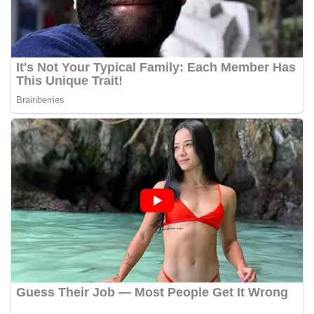
Bhabinkamtibmas dapat menghimpun informasi
awal terkait situasi sosial, potensi kerawanan,
maupun hal-hal yang dapat mengganggu
kondusivitas wilayah, khususnya menjelang
perayaan HUT Kemerdekaan RI yang biasanya
diwarnai dengan berbagai kegiatan dan
keramaian warga.‎‎Dengan adanya deteksi dini ini,
diharapkan potensi gangguan keamanan dapat
diantisipasi sejak awal sehingga situasi di
Kelurahan Sunggal tetap terjaga aman, tertib,
dan kondusif hingga puncak perayaan HUT
Kemerdekaan RI berlangsung.‎‎Wujud Kedekatan
Polri dengan Masyarakat‎Kegiatan sambang Door
to Door System ini merupakan salah satu bentuk
implementasi program Polri Presisi yang
mengedepankan kehadiran dan kedekatan
personel Kepolisian dengan masyarakat. Melalui
kegiatan semacam ini, Bhabinkamtibmas tidak
hanya berperan sebagai penyampai informasi
dan imbauan, tetapi juga sebagai mitra
masyarakat dalam menjaga keamanan lingkungan
secara bersama-sama.‎‎Kehadiran