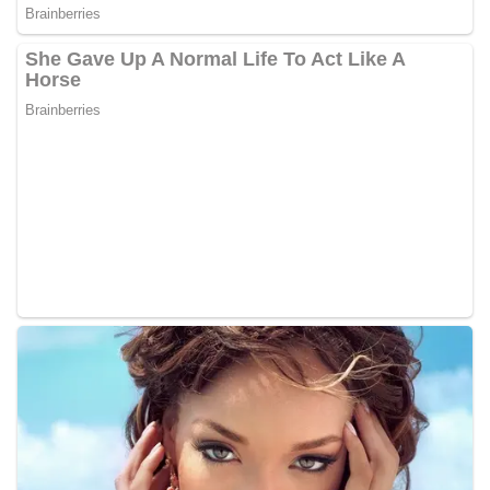
Bhabinkamtibmas di tengah-tengah warga
diharapkan dapat semakin mempererat
hubungan kemitraan antara Polri dan
masyarakat, sekaligus membangun kesadaran
kolektif warga akan pentingnya menjaga
keamanan, ketertiban, dan kekompakan
lingkungan, khususnya dalam menyambut
momentum bersejarah HUT Kemerdekaan
Republik Indonesia.‎Kegiatan sambang ini
rencananya akan terus dilaksanakan secara rutin
oleh Bhabinkamtibmas di wilayah Kelurahan
Sunggal sebagai bagian dari upaya menciptakan
situasi Kamtibmas yang aman dan kondusif,
sekaligus menumbuhkan semangat nasionalisme
warga dalam menyambut Hari Kemerdekaan RI.
Percepat Penanganan Infrastruktur Kota Medan,
Dinas SDABMBK Perkuat Sinergi dengan
Kecamatan
Ketua DPRD Medan Terima Silaturahmi Kapolres
Belawan, Bahas Narkoba, Kriminalitas hingga
Potensi Ekonomi
Bhabinkamtibmas Polsek Medan Sunggal