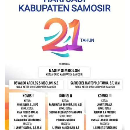
akrab, Bhabinkamtibmas menyapa warga,
menanyakan kondisi keamanan dan kenyamanan
lingkungan tempat tinggal, serta membuka ruang
komunikasi dua arah agar warga dapat
menyampaikan keluhan maupun informasi terkait
situasi kamtibmas di sekitar mereka.‎‎‎Salah satu
poin utama yang disampaikan dalam kegiatan
sambang ini adalah imbauan kepada warga untuk
memasang bendera Merah Putih secara penuh,
bukan setengah tiang, sebagai bentuk
penghormatan dan rasa cinta tanah air
menjelang perayaan HUT Kemerdekaan RI.
Petugas mengingatkan bahwa pemasangan
bendera dengan benar merupakan salah satu
wujud nyata partisipasi masyarakat dalam
memperingati hari bersejarah bangsa
Indonesia.‎‎”Kami mengimbau kepada seluruh
warga agar mulai mempersiapkan dan memasang
bendera Merah Putih di depan rumah masing-
masing secara penuh. Ini adalah bentuk
penghormatan kita bersama terhadap
perjuangan para pahlawan yang telah merebut