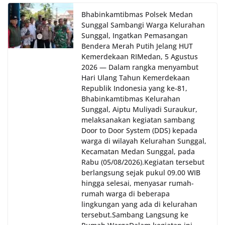
oleh Bhabinkamtibmas di wilayah Kelurahan
Bhabinkamtibmas Polsek Medan
Sunggal sebagai bagian dari upaya menciptakan
Sunggal Sambangi Warga Kelurahan
situasi Kamtibmas yang aman dan kondusif,
Sunggal, Ingatkan Pemasangan
sekaligus menumbuhkan semangat nasionalisme
warga dalam menyambut Hari Kemerdekaan RI.
Bendera Merah Putih Jelang HUT
Kemerdekaan RI‎‎Medan, 5 Agustus
2026 — Dalam rangka menyambut
Hari Ulang Tahun Kemerdekaan
Republik Indonesia yang ke-81,
Bhabinkamtibmas Kelurahan
Sunggal, Aiptu Muliyadi Suraukur,
melaksanakan kegiatan sambang
Door to Door System (DDS) kepada
warga di wilayah Kelurahan Sunggal,
Kecamatan Medan Sunggal, pada
Rabu (05/08/2026).‎‎Kegiatan tersebut
berlangsung sejak pukul 09.00 WIB
hingga selesai, menyasar rumah-
rumah warga di beberapa
lingkungan yang ada di kelurahan
tersebut.‎Sambang Langsung ke