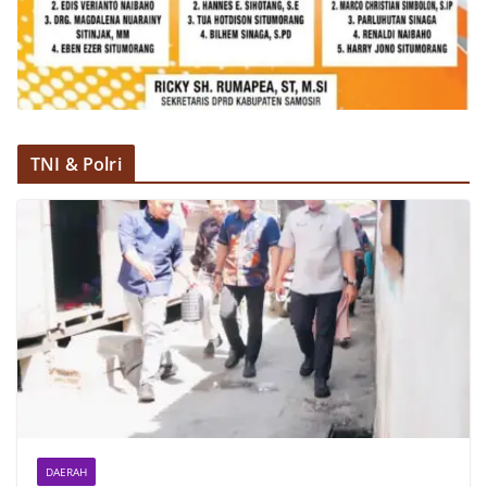
kemerdekaan,” ujar Aiptu Muliyadi Suraukur saat
berdialog dengan warga.‎‎Ia juga menambahkan
agar warga memperhatikan kondisi bendera yang
akan dikibarkan, memastikan bendera dalam
keadaan bersih, tidak sobek, dan layak untuk
dikibarkan sebagai simbol kehormatan
negara.‎‎‎Selain menyampaikan imbauan terkait
bendera, kegiatan sambang DDS ini juga
TNI & Polri
dimanfaatkan sebagai sarana deteksi dini (early
warning) guna mengantisipasi potensi gangguan
keamanan dan ketertiban masyarakat
(Kamtibmas) di lingkungan tempat tinggal warga.
Melalui interaksi langsung tersebut,
Bhabinkamtibmas dapat menghimpun informasi
awal terkait situasi sosial, potensi kerawanan,
maupun hal-hal yang dapat mengganggu
kondusivitas wilayah, khususnya menjelang
perayaan HUT Kemerdekaan RI yang biasanya
diwarnai dengan berbagai kegiatan dan
keramaian warga.‎‎Dengan adanya deteksi dini ini,
diharapkan potensi gangguan keamanan dapat
diantisipasi sejak awal sehingga situasi di
DAERAH
Kelurahan Sunggal tetap terjaga aman, tertib,