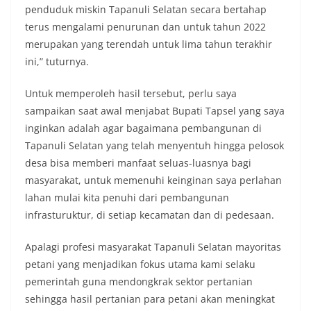
lingkungan, khususnya dalam menyambut
penduduk miskin Tapanuli Selatan secara bertahap
momentum bersejarah HUT Kemerdekaan
terus mengalami penurunan dan untuk tahun 2022
Republik Indonesia.‎Kegiatan sambang ini
rencananya akan terus dilaksanakan secara rutin
merupakan yang terendah untuk lima tahun terakhir
oleh Bhabinkamtibmas di wilayah Kelurahan
ini,” tuturnya.
Sunggal sebagai bagian dari upaya menciptakan
situasi Kamtibmas yang aman dan kondusif,
Untuk memperoleh hasil tersebut, perlu saya
sekaligus menumbuhkan semangat nasionalisme
sampaikan saat awal menjabat Bupati Tapsel yang saya
warga dalam menyambut Hari Kemerdekaan RI.
Bhabinkamtibmas Polsek Medan Sunggal
inginkan adalah agar bagaimana pembangunan di
Sambangi Warga Kelurahan Sunggal, Ingatkan
Tapanuli Selatan yang telah menyentuh hingga pelosok
Pemasangan Bendera Merah Putih Jelang HUT
desa bisa memberi manfaat seluas-luasnya bagi
Kemerdekaan RI‎‎Medan, 5 Agustus 2026 — Dalam
masyarakat, untuk memenuhi keinginan saya perlahan
rangka menyambut Hari Ulang Tahun
Kemerdekaan Republik Indonesia yang ke-
lahan mulai kita penuhi dari pembangunan
81noktahsumutcoomBhabinkamtibmas Kelurahan
infrasturuktur, di setiap kecamatan dan di pedesaan.
Sunggal, Aiptu Muliyadi Suraukur, melaksanakan
kegiatan sambang Door to Door System (DDS)
Apalagi profesi masyarakat Tapanuli Selatan mayoritas
kepada warga di wilayah Kelurahan Sunggal,
Kecamatan Medan Sunggal, pada Rabu
petani yang menjadikan fokus utama kami selaku
(05/08/2026).‎‎Kegiatan tersebut berlangsung sejak
pemerintah guna mendongkrak sektor pertanian
pukul 09.00 WIB hingga selesai, menyasar rumah-
sehingga hasil pertanian para petani akan meningkat
rumah warga di beberapa lingkungan yang ada di