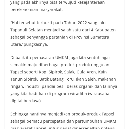
yang pada akhirnya bisa terwujud kesejahteraan
kelurahan tersebut.‎Sambang Langsung ke Rumah
Warga‎Dalam kegiatan ini, Aiptu Muliyadi
perekonomian masyarakat.
Suraukur mendatangi warga secara langsung dari
rumah ke rumah untuk menjalin silaturahmi
“Hal tersebut terbukti pada Tahun 2022 yang lalu
sekaligus menyampaikan pesan-pesan
Tapanuli Selatan menjadi salah satu dari 4 Kabupaten
kamtibmas. Kehadiran petugas disambut baik
sebagai penyangga pertanian di Provinsi Sumatera
oleh warga, yang sebagian besar tengah bersiap
menyambut momentum HUT Kemerdekaan RI
Utara,”pungkasnya.
dengan berbagai persiapan di lingkungan
masing-masing.‎Dalam dialog yang berlangsung
Di balik itu pemasaran UMKM juga kita sentuh agar
akrab, Bhabinkamtibmas menyapa warga,
semakin maju diberbagai produk-produk unggulan
menanyakan kondisi keamanan dan kenyamanan
Tapsel seperti Kopi Sipirok, Salak, Gula Aren, Kain
lingkungan tempat tinggal, serta membuka ruang
komunikasi dua arah agar warga dapat
Tenun Sipirok, Batik Batang Toru, Ikan Saleh, makanan
menyampaikan keluhan maupun informasi terkait
ringan, industri pandai besi, beras organik dan lainnya
situasi kamtibmas di sekitar mereka.‎‎‎Salah satu
yang kita hadirkan di program wiradiba (wirausaha
poin utama yang disampaikan dalam kegiatan
digital berdaya).
sambang ini adalah imbauan kepada warga untuk
memasang bendera Merah Putih secara penuh,
bukan setengah tiang, sebagai bentuk
Sehingga nantinya menjadikan produk-produk Tapsel
penghormatan dan rasa cinta tanah air
sebagai pemacu percepatan dan pertumbuhan UMKM
menjelang perayaan HUT Kemerdekaan RI.
masyarakat Tapsel untuk dapat diperkenalkan potensi