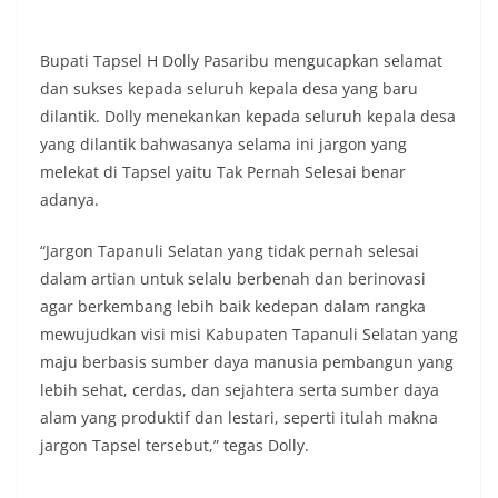
masing secara penuh. Ini adalah bentuk
penghormatan kita bersama terhadap
Bupati Tapsel H Dolly Pasaribu mengucapkan selamat
perjuangan para pahlawan yang telah merebut
kemerdekaan,” ujar Aiptu Muliyadi Suraukur saat
dan sukses kepada seluruh kepala desa yang baru
berdialog dengan warga.‎‎Ia juga menambahkan
dilantik. Dolly menekankan kepada seluruh kepala desa
agar warga memperhatikan kondisi bendera yang
yang dilantik bahwasanya selama ini jargon yang
akan dikibarkan, memastikan bendera dalam
melekat di Tapsel yaitu Tak Pernah Selesai benar
keadaan bersih, tidak sobek, dan layak untuk
dikibarkan sebagai simbol kehormatan
adanya.
negara.‎‎‎Selain menyampaikan imbauan terkait
bendera, kegiatan sambang DDS ini juga
“Jargon Tapanuli Selatan yang tidak pernah selesai
dimanfaatkan sebagai sarana deteksi dini (early
dalam artian untuk selalu berbenah dan berinovasi
warning) guna mengantisipasi potensi gangguan
agar berkembang lebih baik kedepan dalam rangka
keamanan dan ketertiban masyarakat
(Kamtibmas) di lingkungan tempat tinggal warga.
mewujudkan visi misi Kabupaten Tapanuli Selatan yang
Melalui interaksi langsung tersebut,
maju berbasis sumber daya manusia pembangun yang
Bhabinkamtibmas dapat menghimpun informasi
lebih sehat, cerdas, dan sejahtera serta sumber daya
awal terkait situasi sosial, potensi kerawanan,
alam yang produktif dan lestari, seperti itulah makna
maupun hal-hal yang dapat mengganggu
kondusivitas wilayah, khususnya menjelang
jargon Tapsel tersebut,” tegas Dolly.
perayaan HUT Kemerdekaan RI yang biasanya
diwarnai dengan berbagai kegiatan dan