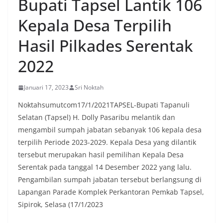
Bupati Tapsel Lantik 106
oleh warga, yang sebagian besar tengah bersiap
menyambut momentum HUT Kemerdekaan RI
Kepala Desa Terpilih
dengan berbagai persiapan di lingkungan
masing-masing.‎Dalam dialog yang berlangsung
Hasil Pilkades Serentak
akrab, Bhabinkamtibmas menyapa warga,
menanyakan kondisi keamanan dan kenyamanan
2022
lingkungan tempat tinggal, serta membuka ruang
komunikasi dua arah agar warga dapat
menyampaikan keluhan maupun informasi terkait
Januari 17, 2023
Sri Noktah
situasi kamtibmas di sekitar mereka.‎‎‎Salah satu
poin utama yang disampaikan dalam kegiatan
Noktahsumutcom17/1/2021TAPSEL-Bupati Tapanuli
sambang ini adalah imbauan kepada warga untuk
Selatan (Tapsel) H. Dolly Pasaribu melantik dan
memasang bendera Merah Putih secara penuh,
mengambil sumpah jabatan sebanyak 106 kepala desa
bukan setengah tiang, sebagai bentuk
penghormatan dan rasa cinta tanah air
terpilih Periode 2023-2029. Kepala Desa yang dilantik
menjelang perayaan HUT Kemerdekaan RI.
tersebut merupakan hasil pemilihan Kepala Desa
Petugas mengingatkan bahwa pemasangan
Serentak pada tanggal 14 Desember 2022 yang lalu.
bendera dengan benar merupakan salah satu
Pengambilan sumpah jabatan tersebut berlangsung di
wujud nyata partisipasi masyarakat dalam
memperingati hari bersejarah bangsa
Lapangan Parade Komplek Perkantoran Pemkab Tapsel,
Indonesia.‎‎”Kami mengimbau kepada seluruh
Sipirok, Selasa (17/1/2023
warga agar mulai mempersiapkan dan memasang
bendera Merah Putih di depan rumah masing-