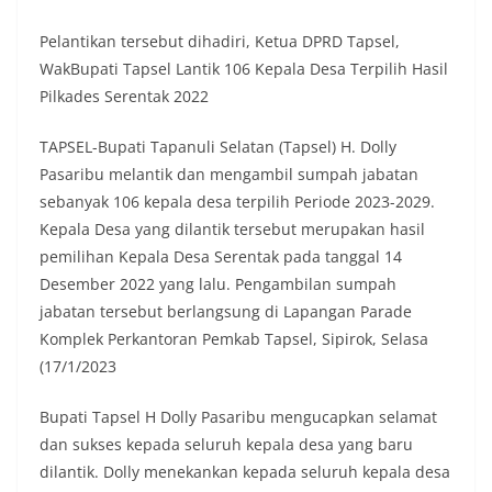
Bhabinkamtibmas dapat menghimpun informasi
awal terkait situasi sosial, potensi kerawanan,
Pelantikan tersebut dihadiri, Ketua DPRD Tapsel,
maupun hal-hal yang dapat mengganggu
WakBupati Tapsel Lantik 106 Kepala Desa Terpilih Hasil
kondusivitas wilayah, khususnya menjelang
Pilkades Serentak 2022
perayaan HUT Kemerdekaan RI yang biasanya
diwarnai dengan berbagai kegiatan dan
TAPSEL-Bupati Tapanuli Selatan (Tapsel) H. Dolly
keramaian warga.‎‎Dengan adanya deteksi dini ini,
diharapkan potensi gangguan keamanan dapat
Pasaribu melantik dan mengambil sumpah jabatan
diantisipasi sejak awal sehingga situasi di
sebanyak 106 kepala desa terpilih Periode 2023-2029.
Kelurahan Sunggal tetap terjaga aman, tertib,
Kepala Desa yang dilantik tersebut merupakan hasil
dan kondusif hingga puncak perayaan HUT
pemilihan Kepala Desa Serentak pada tanggal 14
Kemerdekaan RI berlangsung.‎‎Wujud Kedekatan
Polri dengan Masyarakat‎Kegiatan sambang Door
Desember 2022 yang lalu. Pengambilan sumpah
to Door System ini merupakan salah satu bentuk
jabatan tersebut berlangsung di Lapangan Parade
implementasi program Polri Presisi yang
Komplek Perkantoran Pemkab Tapsel, Sipirok, Selasa
mengedepankan kehadiran dan kedekatan
(17/1/2023
personel Kepolisian dengan masyarakat. Melalui
kegiatan semacam ini, Bhabinkamtibmas tidak
hanya berperan sebagai penyampai informasi
Bupati Tapsel H Dolly Pasaribu mengucapkan selamat
dan imbauan, tetapi juga sebagai mitra
dan sukses kepada seluruh kepala desa yang baru
masyarakat dalam menjaga keamanan lingkungan
dilantik. Dolly menekankan kepada seluruh kepala desa
secara bersama-sama.‎‎Kehadiran