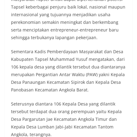
Petugas mengingatkan bahwa pemasangan
Tapsel keberbagai penjuru baik lokal, nasional maupun
bendera dengan benar merupakan salah satu
wujud nyata partisipasi masyarakat dalam
internasional yang tujuannya menjadikan usaha
memperingati hari bersejarah bangsa
perekonomian semakin meningkat dan berkembang
Indonesia.‎‎”Kami mengimbau kepada seluruh
serta menciptakan entrepreneur-entrepreneur baru
warga agar mulai mempersiapkan dan memasang
sehingga terbukanya lapangan pekerjaan.
bendera Merah Putih di depan rumah masing-
masing secara penuh. Ini adalah bentuk
penghormatan kita bersama terhadap
Sementara Kadis Pemberdayaan Masyarakat dan Desa
perjuangan para pahlawan yang telah merebut
Kabupaten Tapsel Muhammad Yusuf mengatakan, dari
kemerdekaan,” ujar Aiptu Muliyadi Suraukur saat
106 kepala desa yang dilantik tersebut dua diantaranya
berdialog dengan warga.‎‎Ia juga menambahkan
merupakan Pergantian Antar Waktu (PAW) yakni Kepala
agar warga memperhatikan kondisi bendera yang
akan dikibarkan, memastikan bendera dalam
Desa Panaungan Kecamatan Sipirok dan Kepala Desa
keadaan bersih, tidak sobek, dan layak untuk
Panobasan Kecamatan Angkola Barat.
dikibarkan sebagai simbol kehormatan
negara.‎‎‎Selain menyampaikan imbauan terkait
Seterusnya diantara 106 Kepala Desa yang dilantik
bendera, kegiatan sambang DDS ini juga
dimanfaatkan sebagai sarana deteksi dini (early
tersebut terdapat dua orang perempuan yaitu Kepala
warning) guna mengantisipasi potensi gangguan
Desa Pargarutan Jae Kecamatan Angkola Timur dan
keamanan dan ketertiban masyarakat
Kepala Desa Lumban Jabi-Jabi Kecamatan Tantom
(Kamtibmas) di lingkungan tempat tinggal warga.
Angkola, terangnya.
Melalui interaksi langsung tersebut,