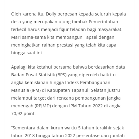
keramaian warga.‎‎Dengan adanya deteksi dini ini,
diharapkan potensi gangguan keamanan dapat
Oleh karena itu, Dolly berpesan kepada seluruh kepala
diantisipasi sejak awal sehingga situasi di
Kelurahan Sunggal tetap terjaga aman, tertib,
desa yang merupakan ujung tombak Pemerintahan
dan kondusif hingga puncak perayaan HUT
terkecil harus menjadi figur teladan bagi masyarakat.
Kemerdekaan RI berlangsung.‎‎Wujud Kedekatan
Mari sama-sama kita membangun Tapsel dengan
Polri dengan Masyarakat‎Kegiatan sambang Door
meningkatkan raihan prestasi yang telah kita capai
to Door System ini merupakan salah satu bentuk
implementasi program Polri Presisi yang
hingga saat ini.
mengedepankan kehadiran dan kedekatan
personel Kepolisian dengan masyarakat. Melalui
Apalagi kita ketahui bersama bahwa berdasarkan data
kegiatan semacam ini, Bhabinkamtibmas tidak
Badan Pusat Statistik (BPS) yang diperoleh baik itu
hanya berperan sebagai penyampai informasi
angka kemiskinan hingga Indeks Pembangunan
dan imbauan, tetapi juga sebagai mitra
masyarakat dalam menjaga keamanan lingkungan
Manusia (IPM) di Kabupaten Tapanuli Selatan justru
secara bersama-sama.‎‎Kehadiran
melampui target dari rencana pembangunan jangka
Bhabinkamtibmas di tengah-tengah warga
menengah (RPJMD) dengan IPM Tahun 2022 di angka
diharapkan dapat semakin mempererat
70,92 point.
hubungan kemitraan antara Polri dan
masyarakat, sekaligus membangun kesadaran
kolektif warga akan pentingnya menjaga
“Sementara dalam kurun waktu 5 tahun terakhir sejak
keamanan, ketertiban, dan kekompakan
tahun 2018 hingga tahun 2022 persentase dan jumlah