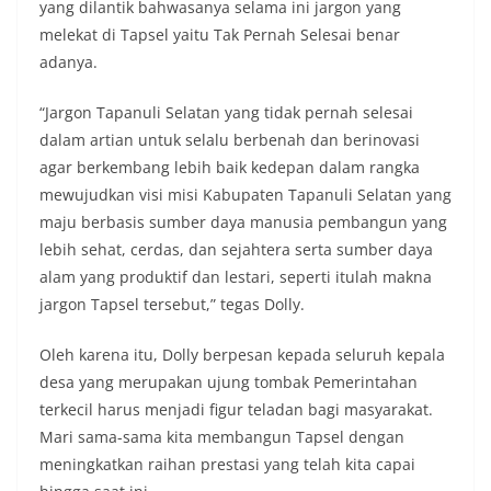
yang dilantik bahwasanya selama ini jargon yang
Bhabinkamtibmas di tengah-tengah warga
diharapkan dapat semakin mempererat
melekat di Tapsel yaitu Tak Pernah Selesai benar
hubungan kemitraan antara Polri dan
adanya.
masyarakat, sekaligus membangun kesadaran
kolektif warga akan pentingnya menjaga
“Jargon Tapanuli Selatan yang tidak pernah selesai
keamanan, ketertiban, dan kekompakan
dalam artian untuk selalu berbenah dan berinovasi
lingkungan, khususnya dalam menyambut
momentum bersejarah HUT Kemerdekaan
agar berkembang lebih baik kedepan dalam rangka
Republik Indonesia.‎Kegiatan sambang ini
mewujudkan visi misi Kabupaten Tapanuli Selatan yang
rencananya akan terus dilaksanakan secara rutin
maju berbasis sumber daya manusia pembangun yang
oleh Bhabinkamtibmas di wilayah Kelurahan
lebih sehat, cerdas, dan sejahtera serta sumber daya
Sunggal sebagai bagian dari upaya menciptakan
situasi Kamtibmas yang aman dan kondusif,
alam yang produktif dan lestari, seperti itulah makna
sekaligus menumbuhkan semangat nasionalisme
jargon Tapsel tersebut,” tegas Dolly.
warga dalam menyambut Hari Kemerdekaan RI.
Ini Alasan Plh Sekda Medan Sarankan Jhon Ester
Oleh karena itu, Dolly berpesan kepada seluruh kepala
Lase Segera Dievaluasi
Percepat Penanganan Infrastruktur Kota Medan,
desa yang merupakan ujung tombak Pemerintahan
Dinas SDABMBK Perkuat Sinergi dengan
terkecil harus menjadi figur teladan bagi masyarakat.
Kecamatan
Mari sama-sama kita membangun Tapsel dengan
Ketua DPRD Medan Terima Silaturahmi Kapolres
meningkatkan raihan prestasi yang telah kita capai
Belawan, Bahas Narkoba, Kriminalitas hingga