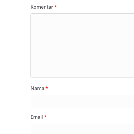
tengah-tengah wa
Komentar
*
mempererat hubun
masyarakat, seka
warga akan penti
dan kekompakan 
menyambut mome
Republik Indonesi
terus dilaksanaka
wilayah Keluraha
menciptakan situ
sekaligus menum
dalam menyambut
Anggota DPRD Med
Persen Untuk Pe
Nama
*
Ketua DPRD Medan
Bahas Narkoba, Kr
Bhabinkamtibmas
Kelurahan Sungga
Putih Jelang HUT 
Email
*
— Dalam rangka 
Kemerdekaan Repu
Bhabinkamtibmas 