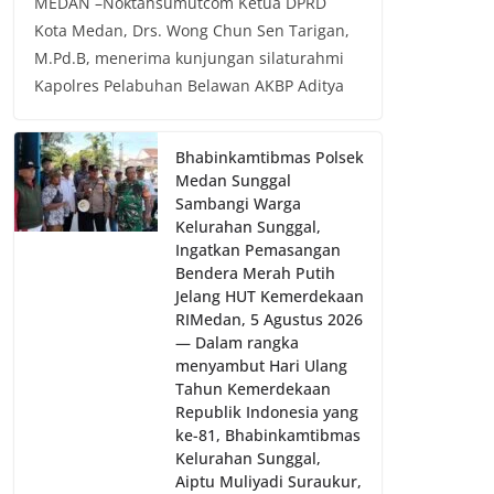
MEDAN –Noktahsumutcom Ketua DPRD
Kota Medan, Drs. Wong Chun Sen Tarigan,
M.Pd.B, menerima kunjungan silaturahmi
Kapolres Pelabuhan Belawan AKBP Aditya
Bhabinkamtibmas Polsek
Medan Sunggal
Sambangi Warga
Kelurahan Sunggal,
Ingatkan Pemasangan
Bendera Merah Putih
Jelang HUT Kemerdekaan
RI‎‎Medan, 5 Agustus 2026
— Dalam rangka
menyambut Hari Ulang
Tahun Kemerdekaan
Republik Indonesia yang
ke-81, Bhabinkamtibmas
Kelurahan Sunggal,
Aiptu Muliyadi Suraukur,