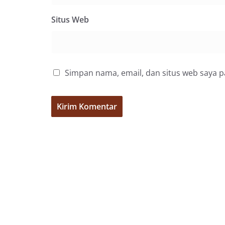
Suraukur, melaks
System (DDS) kep
Situs Web
Kecamatan Medan
(05/08/2026).‎‎Keg
09.00 WIB hingga
di beberapa ling
tersebut.‎Samban
Simpan nama, email, dan situs web saya 
kegiatan ini, Aip
secara langsung 
silaturahmi seka
kamtibmas. Kehad
yang sebagian be
momentum HUT Ke
persiapan di lin
berlangsung akr
menanyakan kond
lingkungan tempa
komunikasi dua a
keluhan maupun in
sekitar mereka.‎‎
dalam kegiatan s
warga untuk mem