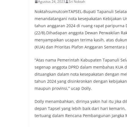
Agustus 24, 2023
Sri Noktah
komunikasi dua a
keluhan maupun in
NoktahsumutcomTAPSEL-Bupati Tapanuli Selatan
sekitar mereka.‎‎
menandatangani nota kesepakatan Kebijakan Um
dalam kegiatan s
tahun anggaran 2024 di ruang rapat paripurna DP
warga untuk mem
penuh, bukan set
(22/8).Dihadapan anggota Dewan Perwakilan Raky
penghormatan dan
menyampaikan ucapan terima kasih, atas duk
perayaan HUT Kem
(KUA) dan Prioritas Plafon Anggaran Sementara 
bahwa pemasanga
salah satu wujud 
“Atas nama Pemerintah Kabupaten Tapanuli Sel
memperingati hari
mengimbau kepad
segenap anggota DPRD dalam membahas KUA dan
mempersiapkan d
dituangkan dalam nota kesepakatan dengan me
depan rumah masi
tahun 2024 yang disinkronkan dengan kebijakan 
bentuk penghorma
maupun provinsi,” ucap Dolly.
para pahlawan ya
Aiptu Muliyadi Su
juga menambahka
Dolly menambahkan, dirinya yakin hal itu jika
bendera yang aka
depan Tapsel yang lebih baik dari hari kemarin
dalam keadaan ber
tertuang dalam Rencana Pembangunan Jangka 
dikibarkan sebaga
menyampaikan imb