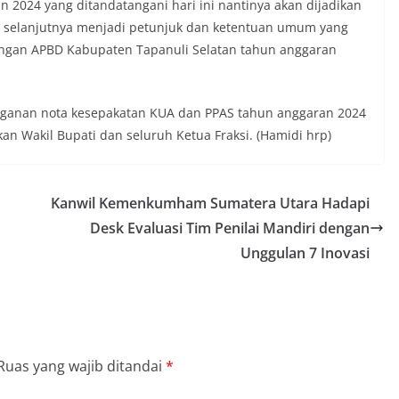
juga dimanfaatkan sebagai sarana
 2024 yang ditandatangani hari ini nantinya akan dijadikan
ly warning) guna mengantisipasi potensi
g selanjutnya menjadi petunjuk dan ketentuan umum yang
n dan ketertiban masyarakat
ngan APBD Kabupaten Tapanuli Selatan tahun anggaran
ngkungan tempat tinggal warga. Melalui
ng tersebut, Bhabinkamtibmas dapat
asi awal terkait situasi sosial, potensi
un hal-hal yang dapat mengganggu
nganan nota kesepakatan KUA dan PPAS tahun anggaran 2024
ayah, khususnya menjelang perayaan HUT
an Wakil Bupati dan seluruh Ketua Fraksi. (Hamidi hrp)
ang biasanya diwarnai dengan berbagai
maian warga.‎‎Dengan adanya deteksi dini
potensi gangguan keamanan dapat
 awal sehingga situasi di Kelurahan
Kanwil Kemenkumham Sumatera Utara Hadapi
jaga aman, tertib, dan kondusif hingga
Desk Evaluasi Tim Penilai Mandiri dengan
HUT Kemerdekaan RI berlangsung.‎‎Wujud
Unggulan 7 Inovasi
dengan Masyarakat‎Kegiatan sambang
em ini merupakan salah satu bentuk
gram Polri Presisi yang mengedepankan
dekatan personel Kepolisian dengan
ui kegiatan semacam ini,
tidak hanya berperan sebagai
asi dan imbauan, tetapi juga sebagai
Ruas yang wajib ditandai
*
 dalam menjaga keamanan lingkungan
ama.‎‎Kehadiran Bhabinkamtibmas di