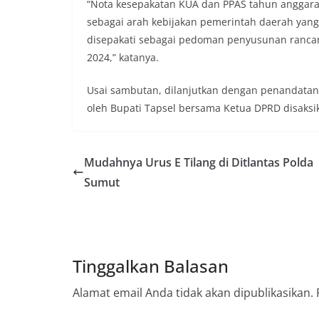
sambang DDS ini 
“Nota kesepakatan KUA dan PPAS tahun anggaran
deteksi dini (ear
sebagai arah kebijakan pemerintah daerah yan
gangguan keamana
disepakati sebagai pedoman penyusunan ranca
(Kamtibmas) di li
2024,” katanya.
interaksi langsu
menghimpun inform
kerawanan, maup
Usai sambutan, dilanjutkan dengan penandata
kondusivitas wil
oleh Bupati Tapsel bersama Ketua DPRD disaksik
Kemerdekaan RI y
kegiatan dan kera
ini, diharapkan 
diantisipasi sejak
Mudahnya Urus E Tilang di Ditlantas Polda
Sunggal tetap ter
Sumut
puncak perayaan 
Kedekatan Polri 
Door to Door Syst
implementasi pro
kehadiran dan ke
masyarakat. Melal
Tinggalkan Balasan
Bhabinkamtibmas 
penyampai inform
Alamat email Anda tidak akan dipublikasikan.
mitra masyarakat
secara bersama-s