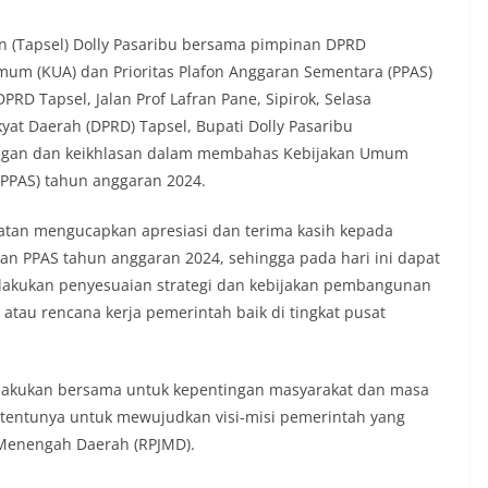
rah agar warga dapat menyampaikan
formasi terkait situasi kamtibmas di
 (Tapsel) Dolly Pasaribu bersama pimpinan DPRD
‎Salah satu poin utama yang disampaikan
um (KUA) dan Prioritas Plafon Anggaran Sementara (PPAS)
ambang ini adalah imbauan kepada
RD Tapsel, Jalan Prof Lafran Pane, Sipirok, Selasa
asang bendera Merah Putih secara
engah tiang, sebagai bentuk
at Daerah (DPRD) Tapsel, Bupati Dolly Pasaribu
 rasa cinta tanah air menjelang
ungan dan keikhlasan dalam membahas Kebijakan Umum
erdekaan RI. Petugas mengingatkan
(PPAS) tahun anggaran 2024.
n bendera dengan benar merupakan
nyata partisipasi masyarakat dalam
atan mengucapkan apresiasi dan terima kasih kepada
 bersejarah bangsa Indonesia.‎‎”Kami
a seluruh warga agar mulai
 PPAS tahun anggaran 2024, sehingga pada hari ini dapat
an memasang bendera Merah Putih di
lakukan penyesuaian strategi dan kebijakan pembangunan
ng-masing secara penuh. Ini adalah
atau rencana kerja pemerintah baik di tingkat pusat
tan kita bersama terhadap perjuangan
ng telah merebut kemerdekaan,” ujar
raukur saat berdialog dengan warga.‎‎Ia
n agar warga memperhatikan kondisi
 dilakukan bersama untuk kepentingan masyarakat dan masa
n dikibarkan, memastikan bendera
, tentunya untuk mewujudkan visi-misi pemerintah yang
sih, tidak sobek, dan layak untuk
Menengah Daerah (RPJMD).
i simbol kehormatan negara.‎‎‎Selain
auan terkait bendera, kegiatan