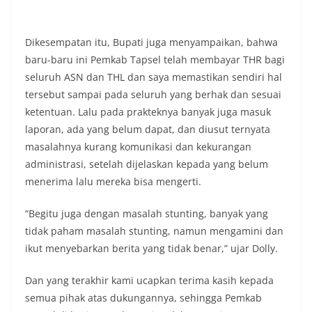
kondusivitas wilayah, khususnya menjelang
perayaan HUT Kemerdekaan RI yang biasanya
diwarnai dengan berbagai kegiatan dan
Dikesempatan itu, Bupati juga menyampaikan, bahwa
keramaian warga.‎‎Dengan adanya deteksi dini ini,
baru-baru ini Pemkab Tapsel telah membayar THR bagi
diharapkan potensi gangguan keamanan dapat
diantisipasi sejak awal sehingga situasi di
seluruh ASN dan THL dan saya memastikan sendiri hal
Kelurahan Sunggal tetap terjaga aman, tertib,
tersebut sampai pada seluruh yang berhak dan sesuai
dan kondusif hingga puncak perayaan HUT
ketentuan. Lalu pada prakteknya banyak juga masuk
Kemerdekaan RI berlangsung.‎‎Wujud Kedekatan
laporan, ada yang belum dapat, dan diusut ternyata
Polri dengan Masyarakat‎Kegiatan sambang Door
to Door System ini merupakan salah satu bentuk
masalahnya kurang komunikasi dan kekurangan
implementasi program Polri Presisi yang
administrasi, setelah dijelaskan kepada yang belum
mengedepankan kehadiran dan kedekatan
menerima lalu mereka bisa mengerti.
personel Kepolisian dengan masyarakat. Melalui
kegiatan semacam ini, Bhabinkamtibmas tidak
“Begitu juga dengan masalah stunting, banyak yang
hanya berperan sebagai penyampai informasi
dan imbauan, tetapi juga sebagai mitra
tidak paham masalah stunting, namun mengamini dan
masyarakat dalam menjaga keamanan lingkungan
ikut menyebarkan berita yang tidak benar,” ujar Dolly.
secara bersama-sama.‎‎Kehadiran
Bhabinkamtibmas di tengah-tengah warga
Dan yang terakhir kami ucapkan terima kasih kepada
diharapkan dapat semakin mempererat
semua pihak atas dukungannya, sehingga Pemkab
hubungan kemitraan antara Polri dan