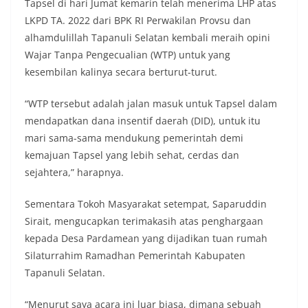
masyarakat, sekaligus membangun kesadaran
Tapsel di hari Jumat kemarin telah menerima LHP atas
kolektif warga akan pentingnya menjaga
LKPD TA. 2022 dari BPK RI Perwakilan Provsu dan
keamanan, ketertiban, dan kekompakan
alhamdulillah Tapanuli Selatan kembali meraih opini
lingkungan, khususnya dalam menyambut
Wajar Tanpa Pengecualian (WTP) untuk yang
momentum bersejarah HUT Kemerdekaan
Republik Indonesia.‎Kegiatan sambang ini
kesembilan kalinya secara berturut-turut.
rencananya akan terus dilaksanakan secara rutin
oleh Bhabinkamtibmas di wilayah Kelurahan
“WTP tersebut adalah jalan masuk untuk Tapsel dalam
Sunggal sebagai bagian dari upaya menciptakan
mendapatkan dana insentif daerah (DID), untuk itu
situasi Kamtibmas yang aman dan kondusif,
mari sama-sama mendukung pemerintah demi
sekaligus menumbuhkan semangat nasionalisme
warga dalam menyambut Hari Kemerdekaan RI.
kemajuan Tapsel yang lebih sehat, cerdas dan
Satres Narkoba Polres Asahan Amankan Pria
sejahtera,” harapnya.
Pengedar Sabu, Sita 19,60 Gram Barang Satres
Narkoba Polres Asahan Amankan Pria Pengedar
Sementara Tokoh Masyarakat setempat, Saparuddin
Sabu, Sita 19,60 Gram Barang Bukti
Sirait, mengucapkan terimakasih atas penghargaan
Ini Alasan Plh Sekda Medan Sarankan Jhon Ester
Lase Segera Dievaluasi
kepada Desa Pardamean yang dijadikan tuan rumah
Percepat Penanganan Infrastruktur Kota Medan,
Silaturrahim Ramadhan Pemerintah Kabupaten
Dinas SDABMBK Perkuat Sinergi dengan
Tapanuli Selatan.
Kecamatan
“Menurut saya acara ini luar biasa, dimana sebuah