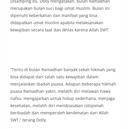
Disamping itu, Dolly mengatakan, bulan Ramadhan
Indonesia.‎‎”Kami mengimbau kepada seluruh
merupakan bulan suci bagi umat muslim. Bulan ini
warga agar mulai mempersiapkan dan memasang
dipenuhi keberkahan dan manfaat yang bisa
bendera Merah Putih di depan rumah masing-
masing secara penuh. Ini adalah bentuk
didapatkan umat muslim apabila melaksanakan
penghormatan kita bersama terhadap
kewajiban secara taat dan ikhlas karena Allah SWT.
perjuangan para pahlawan yang telah merebut
kemerdekaan,” ujar Aiptu Muliyadi Suraukur saat
berdialog dengan warga.‎‎Ia juga menambahkan
agar warga memperhatikan kondisi bendera yang
akan dikibarkan, memastikan bendera dalam
keadaan bersih, tidak sobek, dan layak untuk
dikibarkan sebagai simbol kehormatan
“Tentu di bulan Ramadhan banyak sekali hikmah yang
negara.‎‎‎Selain menyampaikan imbauan terkait
bisa didapat dari salah satu kewajiban dalam
bendera, kegiatan sambang DDS ini juga
menjalankan ibadah puasa. Adapun beberapa hikmah
dimanfaatkan sebagai sarana deteksi dini (early
puasa Ramadhan yakni, melatih diri melawan hawa
warning) guna mengantisipasi potensi gangguan
keamanan dan ketertiban masyarakat
nafsu, mengajarkan untuk hidup sederhana, menjaga
(Kamtibmas) di lingkungan tempat tinggal warga.
kesehatan, melatih diri membiasakan istiqomah
Melalui interaksi langsung tersebut,
beribadah dan memperoleh kenikmatan dari Allah
Bhabinkamtibmas dapat menghimpun informasi
SWT,” terang Dolly.
awal terkait situasi sosial, potensi kerawanan,
maupun hal-hal yang dapat mengganggu