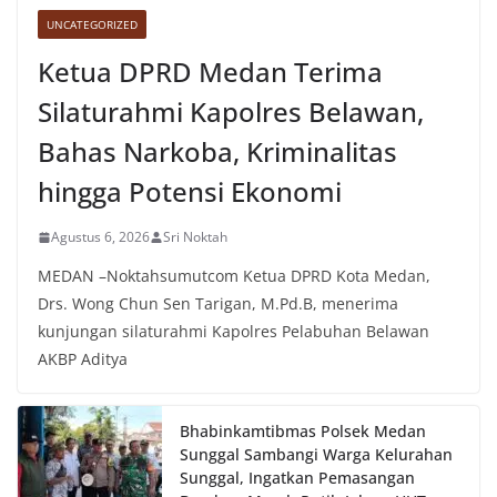
Sunggal sebagai bagian dari upaya menciptakan
UNCATEGORIZED
situasi Kamtibmas yang aman dan kondusif,
sekaligus menumbuhkan semangat nasionalisme
Ketua DPRD Medan Terima
warga dalam menyambut Hari Kemerdekaan RI.
Silaturahmi Kapolres Belawan,
Bahas Narkoba, Kriminalitas
hingga Potensi Ekonomi
Agustus 6, 2026
Sri Noktah
MEDAN –Noktahsumutcom Ketua DPRD Kota Medan,
Drs. Wong Chun Sen Tarigan, M.Pd.B, menerima
kunjungan silaturahmi Kapolres Pelabuhan Belawan
AKBP Aditya
Bhabinkamtibmas Polsek Medan
Sunggal Sambangi Warga Kelurahan
Sunggal, Ingatkan Pemasangan