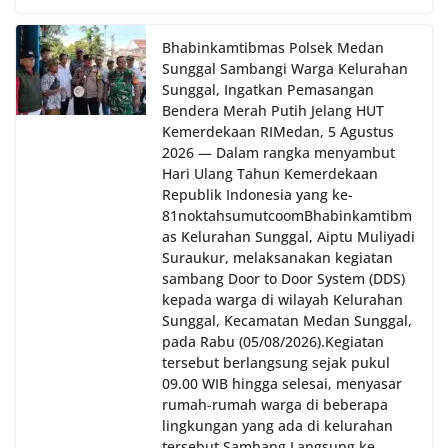
Bhabinkamtibmas Polsek Medan
Sunggal Sambangi Warga Kelurahan
Sunggal, Ingatkan Pemasangan
Bendera Merah Putih Jelang HUT
Kemerdekaan RI‎‎Medan, 5 Agustus
2026 — Dalam rangka menyambut
Hari Ulang Tahun Kemerdekaan
Republik Indonesia yang ke-
81noktahsumutcoomBhabinkamtibm
as Kelurahan Sunggal, Aiptu Muliyadi
Suraukur, melaksanakan kegiatan
sambang Door to Door System (DDS)
kepada warga di wilayah Kelurahan
Sunggal, Kecamatan Medan Sunggal,
pada Rabu (05/08/2026).‎‎Kegiatan
tersebut berlangsung sejak pukul
09.00 WIB hingga selesai, menyasar
rumah-rumah warga di beberapa
lingkungan yang ada di kelurahan
tersebut.‎Sambang Langsung ke