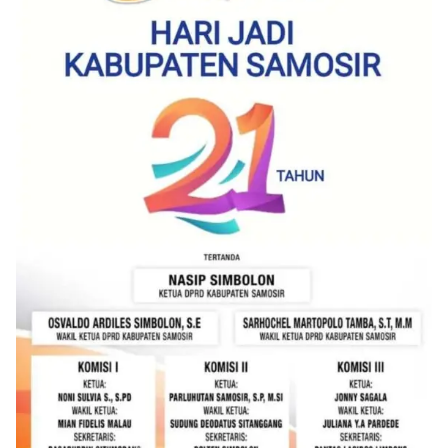
berdialog dengan warga.‎‎Ia juga menambahkan
agar warga memperhatikan kondisi bendera yang
akan dikibarkan, memastikan bendera dalam
keadaan bersih, tidak sobek, dan layak untuk
dikibarkan sebagai simbol kehormatan
negara.‎‎‎Selain menyampaikan imbauan terkait
bendera, kegiatan sambang DDS ini juga
dimanfaatkan sebagai sarana deteksi dini (early
warning) guna mengantisipasi potensi gangguan
keamanan dan ketertiban masyarakat
(Kamtibmas) di lingkungan tempat tinggal warga.
Melalui interaksi langsung tersebut,
Bhabinkamtibmas dapat menghimpun informasi
awal terkait situasi sosial, potensi kerawanan,
maupun hal-hal yang dapat mengganggu
kondusivitas wilayah, khususnya menjelang
perayaan HUT Kemerdekaan RI yang biasanya
diwarnai dengan berbagai kegiatan dan
keramaian warga.‎‎Dengan adanya deteksi dini ini,
diharapkan potensi gangguan keamanan dapat
diantisipasi sejak awal sehingga situasi di
Kelurahan Sunggal tetap terjaga aman, tertib,