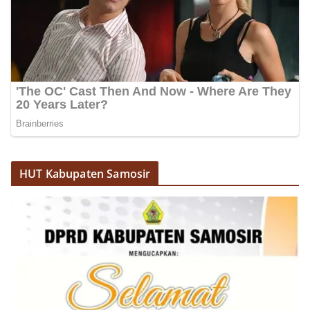
menanyakan kondisi keamanan dan kenyamanan
lingkungan tempat tinggal, serta membuka ruang
komunikasi dua arah agar warga dapat
menyampaikan keluhan maupun informasi terkait
situasi kamtibmas di sekitar mereka.‎‎‎Salah satu
poin utama yang disampaikan dalam kegiatan
sambang ini adalah imbauan kepada warga untuk
memasang bendera Merah Putih secara penuh,
bukan setengah tiang, sebagai bentuk
penghormatan dan rasa cinta tanah air
menjelang perayaan HUT Kemerdekaan RI.
Petugas mengingatkan bahwa pemasangan
HUT Kabupaten Samosir
bendera dengan benar merupakan salah satu
wujud nyata partisipasi masyarakat dalam
memperingati hari bersejarah bangsa
Indonesia.‎‎”Kami mengimbau kepada seluruh
warga agar mulai mempersiapkan dan memasang
bendera Merah Putih di depan rumah masing-
masing secara penuh. Ini adalah bentuk
penghormatan kita bersama terhadap
perjuangan para pahlawan yang telah merebut
kemerdekaan,” ujar Aiptu Muliyadi Suraukur saat