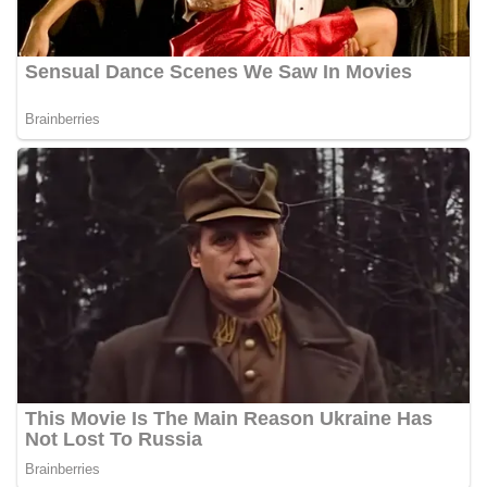
kegiatan semacam ini, Bhabinkamtibmas tidak
hanya berperan sebagai penyampai informasi
dan imbauan, tetapi juga sebagai mitra
masyarakat dalam menjaga keamanan lingkungan
secara bersama-sama.‎‎Kehadiran
Bhabinkamtibmas di tengah-tengah warga
diharapkan dapat semakin mempererat
hubungan kemitraan antara Polri dan
masyarakat, sekaligus membangun kesadaran
kolektif warga akan pentingnya menjaga
keamanan, ketertiban, dan kekompakan
lingkungan, khususnya dalam menyambut
momentum bersejarah HUT Kemerdekaan
Republik Indonesia.‎Kegiatan sambang ini
rencananya akan terus dilaksanakan secara rutin
oleh Bhabinkamtibmas di wilayah Kelurahan
Sunggal sebagai bagian dari upaya menciptakan
situasi Kamtibmas yang aman dan kondusif,
sekaligus menumbuhkan semangat nasionalisme
warga dalam menyambut Hari Kemerdekaan RI.
Bhabinkamtibmas Polsek Medan Sunggal
Sambangi Warga Kelurahan Sunggal, Ingatkan