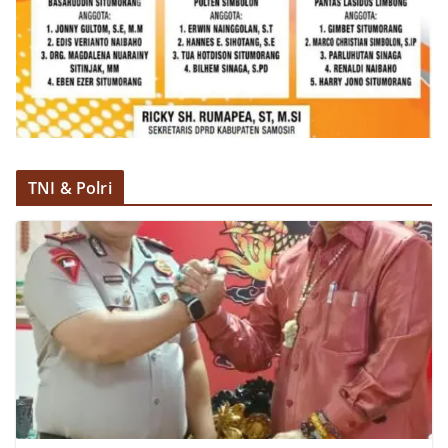
dan kondusif hingga puncak perayaan HUT
Kemerdekaan RI berlangsung.‎‎Wujud Kedekatan
Polri dengan Masyarakat‎Kegiatan sambang Door
to Door System ini merupakan salah satu bentuk
implementasi program Polri Presisi yang
mengedepankan kehadiran dan kedekatan
personel Kepolisian dengan masyarakat. Melalui
kegiatan semacam ini, Bhabinkamtibmas tidak
hanya berperan sebagai penyampai informasi
dan imbauan, tetapi juga sebagai mitra
TNI & Polri
masyarakat dalam menjaga keamanan lingkungan
secara bersama-sama.‎‎Kehadiran
Bhabinkamtibmas di tengah-tengah warga
diharapkan dapat semakin mempererat
hubungan kemitraan antara Polri dan
masyarakat, sekaligus membangun kesadaran
kolektif warga akan pentingnya menjaga
keamanan, ketertiban, dan kekompakan
lingkungan, khususnya dalam menyambut
momentum bersejarah HUT Kemerdekaan
Republik Indonesia.‎Kegiatan sambang ini
rencananya akan terus dilaksanakan secara rutin
oleh Bhabinkamtibmas di wilayah Kelurahan