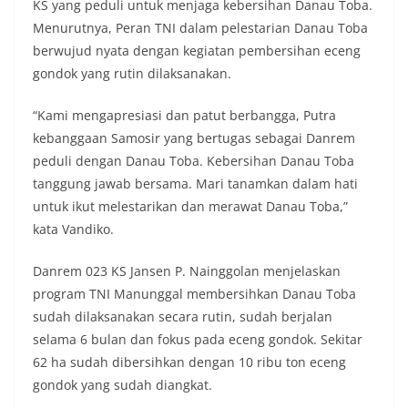
KS yang peduli untuk menjaga kebersihan Danau Toba.
diharapkan potensi gangguan keamanan dapat
Menurutnya, Peran TNI dalam pelestarian Danau Toba
diantisipasi sejak awal sehingga situasi di
Kelurahan Sunggal tetap terjaga aman, tertib,
berwujud nyata dengan kegiatan pembersihan eceng
dan kondusif hingga puncak perayaan HUT
gondok yang rutin dilaksanakan.
Kemerdekaan RI berlangsung.‎‎Wujud Kedekatan
Polri dengan Masyarakat‎Kegiatan sambang Door
“Kami mengapresiasi dan patut berbangga, Putra
to Door System ini merupakan salah satu bentuk
kebanggaan Samosir yang bertugas sebagai Danrem
implementasi program Polri Presisi yang
mengedepankan kehadiran dan kedekatan
peduli dengan Danau Toba. Kebersihan Danau Toba
personel Kepolisian dengan masyarakat. Melalui
tanggung jawab bersama. Mari tanamkan dalam hati
kegiatan semacam ini, Bhabinkamtibmas tidak
untuk ikut melestarikan dan merawat Danau Toba,”
hanya berperan sebagai penyampai informasi
kata Vandiko.
dan imbauan, tetapi juga sebagai mitra
masyarakat dalam menjaga keamanan lingkungan
secara bersama-sama.‎‎Kehadiran
Danrem 023 KS Jansen P. Nainggolan menjelaskan
Bhabinkamtibmas di tengah-tengah warga
program TNI Manunggal membersihkan Danau Toba
diharapkan dapat semakin mempererat
sudah dilaksanakan secara rutin, sudah berjalan
hubungan kemitraan antara Polri dan
selama 6 bulan dan fokus pada eceng gondok. Sekitar
masyarakat, sekaligus membangun kesadaran
kolektif warga akan pentingnya menjaga
62 ha sudah dibersihkan dengan 10 ribu ton eceng
keamanan, ketertiban, dan kekompakan
gondok yang sudah diangkat.
lingkungan, khususnya dalam menyambut