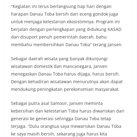
momentum bersejarah HUT Kemerdekaan
“Kegiatan ini terus berlangsung tiap hari dengan
Republik Indonesia.‎Kegiatan sambang ini
harapan Danau Toba bersih dari eceng gondok juga
rencananya akan terus dilaksanakan secara rutin
oleh Bhabinkamtibmas di wilayah Kelurahan
untuk menjaga kelestarian ekosistimnya. Program ini
Sunggal sebagai bagian dari upaya menciptakan
berjalan dengan perlengkapan yang didukung KASAD
situasi Kamtibmas yang aman dan kondusif,
dan disuport penuh pemerintah daerah, bahu
sekaligus menumbuhkan semangat nasionalisme
membahu membersihkan Danau Toba” terang Jansen.
warga dalam menyambut Hari Kemerdekaan RI.
Anggota DPRD Medan Minta Pemko Tepati Janji
Alokasi 30 Persen Untuk Pembangunan Medan
Sebagai daerah wisata yang banyak dikunjungi
Utara
wisatawan domestik dan mancanegara, Jansen
Ketua DPRD Medan Terima Silaturahmi Kapolres
menegaskan Danau Toba harus dijaga, harus bersih.
Belawan, Bahas Narkoba, Kriminalitas hingga
Dengan kehadiran wisatawan menurutnya akan dapat
Potensi Ekonomi
Bhabinkamtibmas Polsek Medan Sunggal
mendukung peningkatan perekonomian masyarakat.
Sambangi Warga Kelurahan Sunggal, Ingatkan
Pemasangan Bendera Merah Putih Jelang HUT
Sebagai putra asal Samosir, Jansen meminta
Kemerdekaan RI‎‎Medan, 5 Agustus 2026 — Dalam
kebersihan dan kelestarian Toba harus diwariskan dari
rangka menyambut Hari Ulang Tahun
Kemerdekaan Republik Indonesia yang ke-81,
generasi ke generasi sehingga Danau Toba tetap
Bhabinkamtibmas Kelurahan Sunggal, Aiptu
terjaga. “Dulu orangtua saya mewariskan Danau Toba
Muliyadi Suraukur, melaksanakan kegiatan
ke saya masih bersih, sekarang juga harus kita
sambang Door to Door System (DDS) kepada