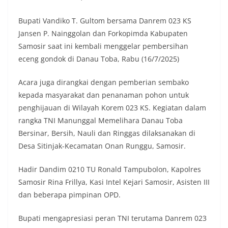
masing secara penuh. Ini adalah bentuk
penghormatan kita bersama terhadap
Bupati Vandiko T. Gultom bersama Danrem 023 KS
perjuangan para pahlawan yang telah merebut
kemerdekaan,” ujar Aiptu Muliyadi Suraukur saat
Jansen P. Nainggolan dan Forkopimda Kabupaten
berdialog dengan warga.‎‎Ia juga menambahkan
Samosir saat ini kembali menggelar pembersihan
agar warga memperhatikan kondisi bendera yang
eceng gondok di Danau Toba, Rabu (16/7/2025)
akan dikibarkan, memastikan bendera dalam
keadaan bersih, tidak sobek, dan layak untuk
Acara juga dirangkai dengan pemberian sembako
dikibarkan sebagai simbol kehormatan
negara.‎‎‎Selain menyampaikan imbauan terkait
kepada masyarakat dan penanaman pohon untuk
bendera, kegiatan sambang DDS ini juga
penghijauan di Wilayah Korem 023 KS. Kegiatan dalam
dimanfaatkan sebagai sarana deteksi dini (early
rangka TNI Manunggal Memelihara Danau Toba
warning) guna mengantisipasi potensi gangguan
Bersinar, Bersih, Nauli dan Ringgas dilaksanakan di
keamanan dan ketertiban masyarakat
(Kamtibmas) di lingkungan tempat tinggal warga.
Desa Sitinjak-Kecamatan Onan Runggu, Samosir.
Melalui interaksi langsung tersebut,
Bhabinkamtibmas dapat menghimpun informasi
Hadir Dandim 0210 TU Ronald Tampubolon, Kapolres
awal terkait situasi sosial, potensi kerawanan,
Samosir Rina Frillya, Kasi Intel Kejari Samosir, Asisten III
maupun hal-hal yang dapat mengganggu
dan beberapa pimpinan OPD.
kondusivitas wilayah, khususnya menjelang
perayaan HUT Kemerdekaan RI yang biasanya
diwarnai dengan berbagai kegiatan dan
Bupati mengapresiasi peran TNI terutama Danrem 023
keramaian warga.‎‎Dengan adanya deteksi dini ini,