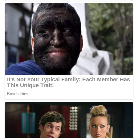
Pemasangan Bendera Merah Putih Jelang HUT
Kemerdekaan RI‎‎Medan, 5 Agustus 2026 — Dalam
rangka menyambut Hari Ulang Tahun
Kemerdekaan Republik Indonesia yang ke-
81noktahsumutcoomBhabinkamtibmas Kelurahan
Sunggal, Aiptu Muliyadi Suraukur, melaksanakan
kegiatan sambang Door to Door System (DDS)
kepada warga di wilayah Kelurahan Sunggal,
Kecamatan Medan Sunggal, pada Rabu
(05/08/2026).‎‎Kegiatan tersebut berlangsung sejak
pukul 09.00 WIB hingga selesai, menyasar rumah-
rumah warga di beberapa lingkungan yang ada di
kelurahan tersebut.‎Sambang Langsung ke Rumah
Warga‎Dalam kegiatan ini, Aiptu Muliyadi
Suraukur mendatangi warga secara langsung dari
rumah ke rumah untuk menjalin silaturahmi
sekaligus menyampaikan pesan-pesan
kamtibmas. Kehadiran petugas disambut baik
oleh warga, yang sebagian besar tengah bersiap
menyambut momentum HUT Kemerdekaan RI
dengan berbagai persiapan di lingkungan
masing-masing.‎Dalam dialog yang berlangsung
akrab, Bhabinkamtibmas menyapa warga,