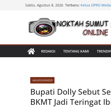
Percepat Penangan
Skip
Terbaru:
Sabtu, Agustus 8, 2026
SDABMBK Perkuat 
to
Ketua DPRD Medan
Bahas Narkoba, Kr
content
Kadis SDABMBK Ke
Parit Jalan Tadua
Satres Narkoba P
Sabu, Sita 19,60 
Asahan Amankan P
Barang Bukti
Ini Alasan Plh Se
REDAKSI
TENTANG KAMI
TRENDI
Segera Dievaluasi
UNCATEGORIZED
Bupati Dolly Sebut Se
BKMT Jadi Teringat I