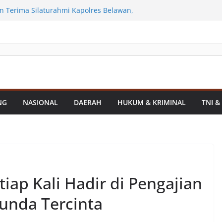
an Infrastruktur Kota Medan, Dinas
Sinergi dengan Kecamatan
 Terima Silaturahmi Kapolres Belawan,
iminalitas hingga Potensi Ekonomi
rahkan Sejumlah Alat Berat Bersihkan
n Dari Sedimentasi Tebal
olres Asahan Amankan Pria Pengedar
Gram Barang Satres Narkoba Polres
ria Pengedar Sabu, Sita 19,60 Gram
kda Medan Sarankan Jhon Ester Lase
NG
NASIONAL
DAERAH
HUKUM & KRIMINAL
TNI &
tiap Kali Hadir di Pengajian
bunda Tercinta