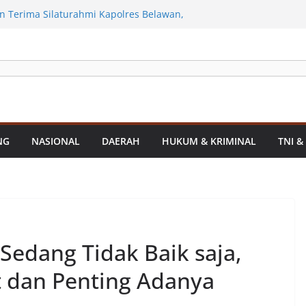
an Infrastruktur Kota Medan, Dinas
Sinergi dengan Kecamatan
 Terima Silaturahmi Kapolres Belawan,
iminalitas hingga Potensi Ekonomi
rahkan Sejumlah Alat Berat Bersihkan
n Dari Sedimentasi Tebal
olres Asahan Amankan Pria Pengedar
Gram Barang Satres Narkoba Polres
ria Pengedar Sabu, Sita 19,60 Gram
NG
NASIONAL
DAERAH
HUKUM & KRIMINAL
TNI &
kda Medan Sarankan Jhon Ester Lase
 Sedang Tidak Baik saja,
t dan Penting Adanya