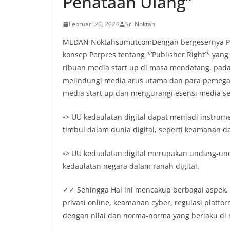
Penataan Ulang”
Februari 20, 2024
Sri Noktah
MEDAN NoktahsumutcomDengan bergesernya Pera
konsep Perpres tentang *’Publisher Right’* ya
ribuan media start up di masa mendatang, pada 
melindungi media arus utama dan para pemega
media start up dan mengurangi esensi media se
•> UU kedaulatan digital dapat menjadi instrum
timbul dalam dunia digital, seperti keamanan da
•> UU kedaulatan digital merupakan undang-un
kedaulatan negara dalam ranah digital.
✓✓ Sehingga Hal ini mencakup berbagai aspek,
privasi online, keamanan cyber, regulasi platfor
dengan nilai dan norma-norma yang berlaku di 