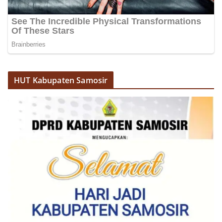
menanyakan kondisi keamanan dan kenyamanan
lingkungan tempat tinggal, serta membuka ruang
komunikasi dua arah agar warga dapat
menyampaikan keluhan maupun informasi terkait
situasi kamtibmas di sekitar mereka.‎‎‎Salah satu
poin utama yang disampaikan dalam kegiatan
sambang ini adalah imbauan kepada warga untuk
memasang bendera Merah Putih secara penuh,
HUT Kabupaten Samosir
bukan setengah tiang, sebagai bentuk
penghormatan dan rasa cinta tanah air
menjelang perayaan HUT Kemerdekaan RI.
Petugas mengingatkan bahwa pemasangan
bendera dengan benar merupakan salah satu
wujud nyata partisipasi masyarakat dalam
memperingati hari bersejarah bangsa
Indonesia.‎‎”Kami mengimbau kepada seluruh
warga agar mulai mempersiapkan dan memasang
bendera Merah Putih di depan rumah masing-
masing secara penuh. Ini adalah bentuk
penghormatan kita bersama terhadap
perjuangan para pahlawan yang telah merebut
kemerdekaan,” ujar Aiptu Muliyadi Suraukur saat