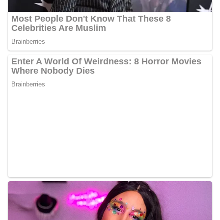
kegiatan semacam ini, Bhabinkamtibmas tidak
hanya berperan sebagai penyampai informasi
dan imbauan, tetapi juga sebagai mitra
masyarakat dalam menjaga keamanan lingkungan
secara bersama-sama.‎‎Kehadiran
Bhabinkamtibmas di tengah-tengah warga
diharapkan dapat semakin mempererat
hubungan kemitraan antara Polri dan
masyarakat, sekaligus membangun kesadaran
kolektif warga akan pentingnya menjaga
keamanan, ketertiban, dan kekompakan
lingkungan, khususnya dalam menyambut
momentum bersejarah HUT Kemerdekaan
Republik Indonesia.‎Kegiatan sambang ini
rencananya akan terus dilaksanakan secara rutin
oleh Bhabinkamtibmas di wilayah Kelurahan
Sunggal sebagai bagian dari upaya menciptakan
situasi Kamtibmas yang aman dan kondusif,
sekaligus menumbuhkan semangat nasionalisme
warga dalam menyambut Hari Kemerdekaan RI.
Bhabinkamtibmas Polsek Medan Sunggal
Sambangi Warga Kelurahan Sunggal, Ingatkan