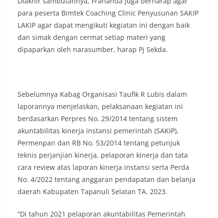
Diakhir sambutannya, Frananda juga berharap agar
diharapkan potensi gangguan keamanan dapat
para peserta Bimtek Coaching Clinic Penyusunan SAKIP
diantisipasi sejak awal sehingga situasi di
LAKIP agar dapat mengikuti kegiatan ini dengan baik
Kelurahan Sunggal tetap terjaga aman, tertib,
dan kondusif hingga puncak perayaan HUT
dan simak dengan cermat setiap materi yang
Kemerdekaan RI berlangsung.‎‎Wujud Kedekatan
dipaparkan oleh narasumber, harap Pj Sekda.
Polri dengan Masyarakat‎Kegiatan sambang Door
to Door System ini merupakan salah satu bentuk
implementasi program Polri Presisi yang
mengedepankan kehadiran dan kedekatan
Sebelumnya Kabag Organisasi Taufik R Lubis dalam
personel Kepolisian dengan masyarakat. Melalui
kegiatan semacam ini, Bhabinkamtibmas tidak
laporannya menjelaskan, pelaksanaan kegiatan ini
hanya berperan sebagai penyampai informasi
berdasarkan Perpres No. 29/2014 tentang sistem
dan imbauan, tetapi juga sebagai mitra
akuntabilitas kinerja instansi pemerintah (SAKIP),
masyarakat dalam menjaga keamanan lingkungan
Permenpan dan RB No. 53/2014 tentang petunjuk
secara bersama-sama.‎‎Kehadiran
Bhabinkamtibmas di tengah-tengah warga
teknis perjanjian kinerja, pelaporan kinerja dan tata
diharapkan dapat semakin mempererat
cara review atas laporan kinerja instansi serta Perda
hubungan kemitraan antara Polri dan
No. 4/2022 tentang anggaran pendapatan dan belanja
masyarakat, sekaligus membangun kesadaran
daerah Kabupaten Tapanuli Selatan TA. 2023.
kolektif warga akan pentingnya menjaga
keamanan, ketertiban, dan kekompakan
lingkungan, khususnya dalam menyambut
“Di tahun 2021 pelaporan akuntabilitas Pemerintah