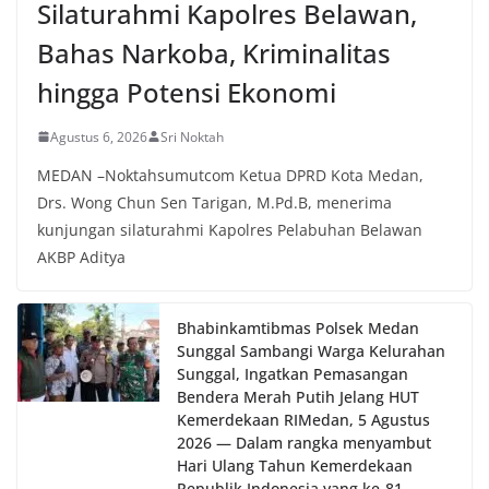
Silaturahmi Kapolres Belawan,
Sunggal sebagai bagian dari upaya menciptakan
situasi Kamtibmas yang aman dan kondusif,
Bahas Narkoba, Kriminalitas
sekaligus menumbuhkan semangat nasionalisme
warga dalam menyambut Hari Kemerdekaan RI.
hingga Potensi Ekonomi
Agustus 6, 2026
Sri Noktah
MEDAN –Noktahsumutcom Ketua DPRD Kota Medan,
Drs. Wong Chun Sen Tarigan, M.Pd.B, menerima
kunjungan silaturahmi Kapolres Pelabuhan Belawan
AKBP Aditya
Bhabinkamtibmas Polsek Medan
Sunggal Sambangi Warga Kelurahan
Sunggal, Ingatkan Pemasangan
Bendera Merah Putih Jelang HUT
Kemerdekaan RI‎‎Medan, 5 Agustus
2026 — Dalam rangka menyambut
Hari Ulang Tahun Kemerdekaan
Republik Indonesia yang ke-81,