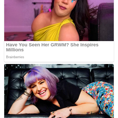
Pemasangan Bendera Merah Putih Jelang HUT
Kemerdekaan RI‎‎Medan, 5 Agustus 2026 — Dalam
rangka menyambut Hari Ulang Tahun
Kemerdekaan Republik Indonesia yang ke-
81noktahsumutcoomBhabinkamtibmas Kelurahan
Sunggal, Aiptu Muliyadi Suraukur, melaksanakan
kegiatan sambang Door to Door System (DDS)
kepada warga di wilayah Kelurahan Sunggal,
Kecamatan Medan Sunggal, pada Rabu
(05/08/2026).‎‎Kegiatan tersebut berlangsung sejak
pukul 09.00 WIB hingga selesai, menyasar rumah-
rumah warga di beberapa lingkungan yang ada di
kelurahan tersebut.‎Sambang Langsung ke Rumah
Warga‎Dalam kegiatan ini, Aiptu Muliyadi
Suraukur mendatangi warga secara langsung dari
rumah ke rumah untuk menjalin silaturahmi
sekaligus menyampaikan pesan-pesan
kamtibmas. Kehadiran petugas disambut baik
oleh warga, yang sebagian besar tengah bersiap
menyambut momentum HUT Kemerdekaan RI
dengan berbagai persiapan di lingkungan
masing-masing.‎Dalam dialog yang berlangsung
akrab, Bhabinkamtibmas menyapa warga,