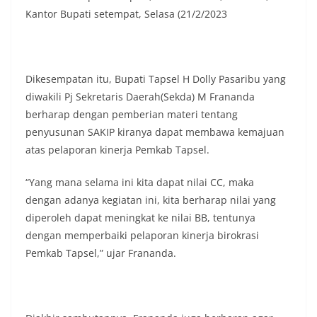
masing secara penuh. Ini adalah bentuk
Kantor Bupati setempat, Selasa (21/2/2023
penghormatan kita bersama terhadap
perjuangan para pahlawan yang telah merebut
kemerdekaan,” ujar Aiptu Muliyadi Suraukur saat
berdialog dengan warga.‎‎Ia juga menambahkan
agar warga memperhatikan kondisi bendera yang
Dikesempatan itu, Bupati Tapsel H Dolly Pasaribu yang
akan dikibarkan, memastikan bendera dalam
diwakili Pj Sekretaris Daerah(Sekda) M Frananda
keadaan bersih, tidak sobek, dan layak untuk
berharap dengan pemberian materi tentang
dikibarkan sebagai simbol kehormatan
negara.‎‎‎Selain menyampaikan imbauan terkait
penyusunan SAKIP kiranya dapat membawa kemajuan
bendera, kegiatan sambang DDS ini juga
atas pelaporan kinerja Pemkab Tapsel.
dimanfaatkan sebagai sarana deteksi dini (early
warning) guna mengantisipasi potensi gangguan
“Yang mana selama ini kita dapat nilai CC, maka
keamanan dan ketertiban masyarakat
dengan adanya kegiatan ini, kita berharap nilai yang
(Kamtibmas) di lingkungan tempat tinggal warga.
Melalui interaksi langsung tersebut,
diperoleh dapat meningkat ke nilai BB, tentunya
Bhabinkamtibmas dapat menghimpun informasi
dengan memperbaiki pelaporan kinerja birokrasi
awal terkait situasi sosial, potensi kerawanan,
Pemkab Tapsel,” ujar Frananda.
maupun hal-hal yang dapat mengganggu
kondusivitas wilayah, khususnya menjelang
perayaan HUT Kemerdekaan RI yang biasanya
diwarnai dengan berbagai kegiatan dan
keramaian warga.‎‎Dengan adanya deteksi dini ini,