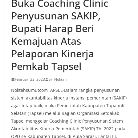
Buka Coaching Clinic
menyambut momentum HUT Kemerdekaan RI
dengan berbagai persiapan di lingkungan
Penyusunan SAKIP,
masing-masing.‎Dalam dialog yang berlangsung
akrab, Bhabinkamtibmas menyapa warga,
Bupati Harap Beri
menanyakan kondisi keamanan dan kenyamanan
lingkungan tempat tinggal, serta membuka ruang
Kemajuan Atas
komunikasi dua arah agar warga dapat
menyampaikan keluhan maupun informasi terkait
Pelaporan Kinerja
situasi kamtibmas di sekitar mereka.‎‎‎Salah satu
poin utama yang disampaikan dalam kegiatan
Pemkab Tapsel
sambang ini adalah imbauan kepada warga untuk
memasang bendera Merah Putih secara penuh,
bukan setengah tiang, sebagai bentuk
Februari 22, 2023
Sri Noktah
penghormatan dan rasa cinta tanah air
menjelang perayaan HUT Kemerdekaan RI.
NoktahsumutcomTAPSEL-Dalam rangka penyusunan
Petugas mengingatkan bahwa pemasangan
sistem akuntabilitas kinerja instansi pemerintah (SAKIP)
bendera dengan benar merupakan salah satu
agar tetap baik, maka Pemerintah Kabupaten Tapanuli
wujud nyata partisipasi masyarakat dalam
Selatan (Tapsel) melalui Bagian Organisasi Setdakab
memperingati hari bersejarah bangsa
Indonesia.‎‎”Kami mengimbau kepada seluruh
Tapsel menggelar Coaching Clinic Penyusunan Sistem
warga agar mulai mempersiapkan dan memasang
Akuntabilitas Kinerja Pemerintah (SAKIP) TA. 2022 pada
bendera Merah Putih di depan rumah masing-
OPD se-Kabupaten Tapsel, di Aula Sarasi, Lantai III,