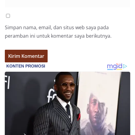
bendera, kegiatan sambang DDS ini juga
dimanfaatkan sebagai sarana deteksi dini (early
warning) guna mengantisipasi potensi gangguan
keamanan dan ketertiban masyarakat
(Kamtibmas) di lingkungan tempat tinggal warga.
Simpan nama, email, dan situs web saya pada
Melalui interaksi langsung tersebut,
peramban ini untuk komentar saya berikutnya.
Bhabinkamtibmas dapat menghimpun informasi
awal terkait situasi sosial, potensi kerawanan,
maupun hal-hal yang dapat mengganggu
kondusivitas wilayah, khususnya menjelang
perayaan HUT Kemerdekaan RI yang biasanya
diwarnai dengan berbagai kegiatan dan
keramaian warga.‎‎Dengan adanya deteksi dini ini,
diharapkan potensi gangguan keamanan dapat
diantisipasi sejak awal sehingga situasi di
Kelurahan Sunggal tetap terjaga aman, tertib,
dan kondusif hingga puncak perayaan HUT
Kemerdekaan RI berlangsung.‎‎Wujud Kedekatan
Polri dengan Masyarakat‎Kegiatan sambang Door
to Door System ini merupakan salah satu bentuk
implementasi program Polri Presisi yang
mengedepankan kehadiran dan kedekatan
personel Kepolisian dengan masyarakat. Melalui