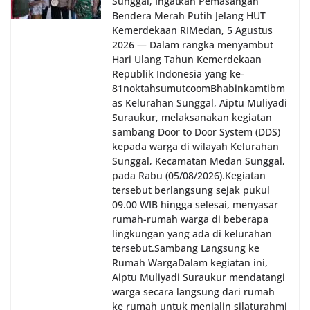
Sunggal, Ingatkan Pemasangan
Bendera Merah Putih Jelang HUT
Kemerdekaan RI‎‎Medan, 5 Agustus
2026 — Dalam rangka menyambut
Hari Ulang Tahun Kemerdekaan
Republik Indonesia yang ke-
81noktahsumutcoomBhabinkamtibm
as Kelurahan Sunggal, Aiptu Muliyadi
Suraukur, melaksanakan kegiatan
sambang Door to Door System (DDS)
kepada warga di wilayah Kelurahan
Sunggal, Kecamatan Medan Sunggal,
pada Rabu (05/08/2026).‎‎Kegiatan
tersebut berlangsung sejak pukul
09.00 WIB hingga selesai, menyasar
rumah-rumah warga di beberapa
lingkungan yang ada di kelurahan
tersebut.‎Sambang Langsung ke
Rumah Warga‎Dalam kegiatan ini,
Aiptu Muliyadi Suraukur mendatangi
warga secara langsung dari rumah
ke rumah untuk menjalin silaturahmi