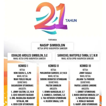
berdialog dengan warga.‎‎Ia juga menambahkan
agar warga memperhatikan kondisi bendera yang
akan dikibarkan, memastikan bendera dalam
keadaan bersih, tidak sobek, dan layak untuk
dikibarkan sebagai simbol kehormatan
negara.‎‎‎Selain menyampaikan imbauan terkait
bendera, kegiatan sambang DDS ini juga
dimanfaatkan sebagai sarana deteksi dini (early
warning) guna mengantisipasi potensi gangguan
keamanan dan ketertiban masyarakat
(Kamtibmas) di lingkungan tempat tinggal warga.
Melalui interaksi langsung tersebut,
Bhabinkamtibmas dapat menghimpun informasi
awal terkait situasi sosial, potensi kerawanan,
maupun hal-hal yang dapat mengganggu
kondusivitas wilayah, khususnya menjelang
perayaan HUT Kemerdekaan RI yang biasanya
diwarnai dengan berbagai kegiatan dan
keramaian warga.‎‎Dengan adanya deteksi dini ini,
diharapkan potensi gangguan keamanan dapat
diantisipasi sejak awal sehingga situasi di
Kelurahan Sunggal tetap terjaga aman, tertib,