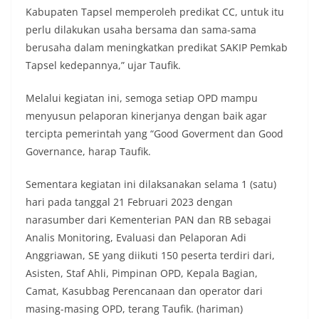
momentum bersejarah HUT Kemerdekaan
Kabupaten Tapsel memperoleh predikat CC, untuk itu
Republik Indonesia.‎Kegiatan sambang ini
perlu dilakukan usaha bersama dan sama-sama
rencananya akan terus dilaksanakan secara rutin
berusaha dalam meningkatkan predikat SAKIP Pemkab
oleh Bhabinkamtibmas di wilayah Kelurahan
Sunggal sebagai bagian dari upaya menciptakan
Tapsel kedepannya,” ujar Taufik.
situasi Kamtibmas yang aman dan kondusif,
sekaligus menumbuhkan semangat nasionalisme
Melalui kegiatan ini, semoga setiap OPD mampu
warga dalam menyambut Hari Kemerdekaan RI.
menyusun pelaporan kinerjanya dengan baik agar
Anggota DPRD Medan Minta Pemko Tepati Janji
Alokasi 30 Persen Untuk Pembangunan Medan
tercipta pemerintah yang “Good Goverment dan Good
Utara
Governance, harap Taufik.
Ketua DPRD Medan Terima Silaturahmi Kapolres
Belawan, Bahas Narkoba, Kriminalitas hingga
Sementara kegiatan ini dilaksanakan selama 1 (satu)
Potensi Ekonomi
hari pada tanggal 21 Februari 2023 dengan
Bhabinkamtibmas Polsek Medan Sunggal
Sambangi Warga Kelurahan Sunggal, Ingatkan
narasumber dari Kementerian PAN dan RB sebagai
Pemasangan Bendera Merah Putih Jelang HUT
Analis Monitoring, Evaluasi dan Pelaporan Adi
Kemerdekaan RI‎‎Medan, 5 Agustus 2026 — Dalam
Anggriawan, SE yang diikuti 150 peserta terdiri dari,
rangka menyambut Hari Ulang Tahun
Asisten, Staf Ahli, Pimpinan OPD, Kepala Bagian,
Kemerdekaan Republik Indonesia yang ke-81,
Bhabinkamtibmas Kelurahan Sunggal, Aiptu
Camat, Kasubbag Perencanaan dan operator dari
Muliyadi Suraukur, melaksanakan kegiatan
masing-masing OPD, terang Taufik. (hariman)
sambang Door to Door System (DDS) kepada