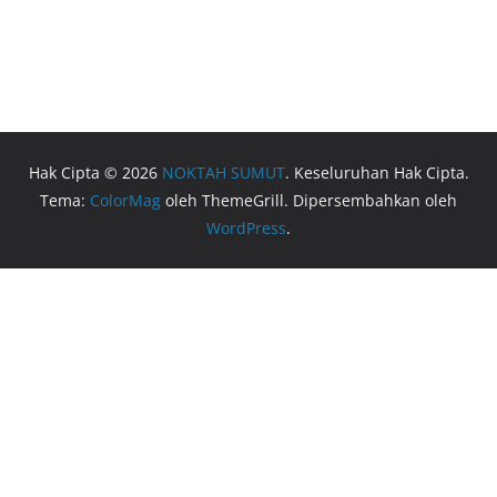
Hak Cipta © 2026
NOKTAH SUMUT
. Keseluruhan Hak Cipta.
Tema:
ColorMag
oleh ThemeGrill. Dipersembahkan oleh
WordPress
.