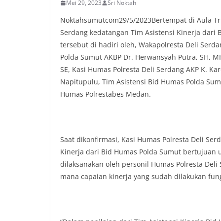
Mei 29, 2023
Sri Noktah
lingkungan tempa
komunikasi dua a
Noktahsumutcom29/5/2023Bertempat di Aula Tri B
keluhan maupun in
Serdang kedatangan Tim Asistensi Kinerja dari 
sekitar mereka.‎‎‎
tersebut di hadiri oleh, Wakapolresta Deli Ser
dalam kegiatan s
warga untuk mema
Polda Sumut AKBP Dr. Herwansyah Putra, SH, M
penuh, bukan sete
SE, Kasi Humas Polresta Deli Serdang AKP K. Ka
penghormatan dan 
Napitupulu, Tim Asistensi Bid Humas Polda Sumu
perayaan HUT Kem
Humas Polrestabes Medan.
bahwa pemasanga
salah satu wujud 
memperingati hari
mengimbau kepada
mempersiapkan d
Saat dikonfirmasi, Kasi Humas Polresta Deli Ser
depan rumah masi
Kinerja dari Bid Humas Polda Sumut bertujuan u
bentuk penghorma
para pahlawan ya
dilaksanakan oleh personil Humas Polresta Del
Aiptu Muliyadi Sur
mana capaian kinerja yang sudah dilakukan fun
juga menambahkan
bendera yang aka
dalam keadaan ber
dikibarkan sebagai