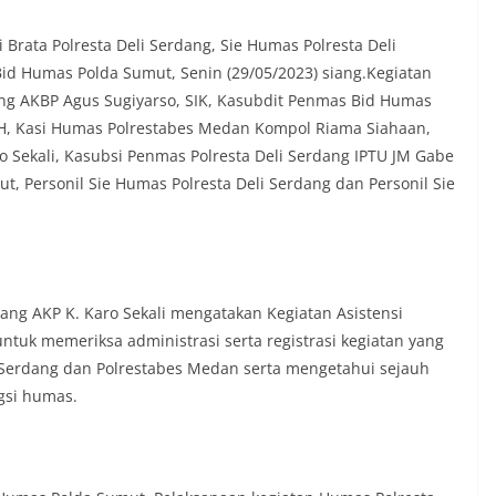
t tinggal, serta membuka ruang
rah agar warga dapat menyampaikan
rata Polresta Deli Serdang, Sie Humas Polresta Deli
formasi terkait situasi kamtibmas di
Bid Humas Polda Sumut, Senin (29/05/2023) siang.Kegiatan
Salah satu poin utama yang disampaikan
dang AKBP Agus Sugiyarso, SIK, Kasubdit Penmas Bid Humas
ambang ini adalah imbauan kepada
sang bendera Merah Putih secara
H, Kasi Humas Polrestabes Medan Kompol Riama Siahaan,
ngah tiang, sebagai bentuk
ro Sekali, Kasubsi Penmas Polresta Deli Serdang IPTU JM Gabe
rasa cinta tanah air menjelang
t, Personil Sie Humas Polresta Deli Serdang dan Personil Sie
erdekaan RI. Petugas mengingatkan
n bendera dengan benar merupakan
nyata partisipasi masyarakat dalam
 bersejarah bangsa Indonesia.‎‎”Kami
 seluruh warga agar mulai
an memasang bendera Merah Putih di
dang AKP K. Karo Sekali mengatakan Kegiatan Asistensi
ng-masing secara penuh. Ini adalah
ntuk memeriksa administrasi serta registrasi kegiatan yang
tan kita bersama terhadap perjuangan
ng telah merebut kemerdekaan,” ujar
i Serdang dan Polrestabes Medan serta mengetahui sejauh
aukur saat berdialog dengan warga.‎‎Ia
gsi humas.
 agar warga memperhatikan kondisi
n dikibarkan, memastikan bendera
sih, tidak sobek, dan layak untuk
 simbol kehormatan negara.‎‎‎Selain