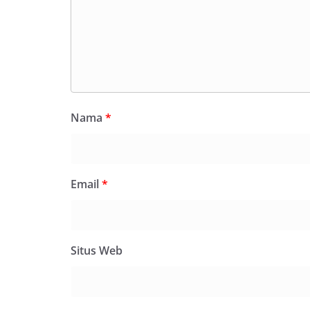
secara bersama-s
tengah-tengah wa
mempererat hubun
masyarakat, seka
warga akan penti
dan kekompakan l
menyambut momen
Republik Indonesi
Nama
*
terus dilaksanaka
wilayah Kelurahan
menciptakan situ
sekaligus menum
dalam menyambut
Email
*
Percepat Penangan
SDABMBK Perkuat 
Ketua DPRD Medan
Bahas Narkoba, Kr
Bhabinkamtibmas
Situs Web
Kelurahan Sungga
Putih Jelang HUT 
— Dalam rangka 
Kemerdekaan Repu