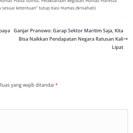
d Humas Polda Sumut, Pelaksanaan kegiatan Humas Polresta
auan terkait bendera, kegiatan
juga dimanfaatkan sebagai sarana
a sesuai ketentuan” tutup Kasi Humas.($risahati)
y warning) guna mengantisipasi potensi
n dan ketertiban masyarakat
ngkungan tempat tinggal warga. Melalui
Upaya
Ganjar Pranowo: Garap Sektor Maritim Saja, Kita
g tersebut, Bhabinkamtibmas dapat
si awal terkait situasi sosial, potensi
Bisa Naikkan Pendapatan Negara Ratusan Kali
n hal-hal yang dapat mengganggu
Lipat
ayah, khususnya menjelang perayaan HUT
ang biasanya diwarnai dengan berbagai
maian warga.‎‎Dengan adanya deteksi dini
potensi gangguan keamanan dapat
 awal sehingga situasi di Kelurahan
jaga aman, tertib, dan kondusif hingga
HUT Kemerdekaan RI berlangsung.‎‎Wujud
Ruas yang wajib ditandai
*
dengan Masyarakat‎Kegiatan sambang
em ini merupakan salah satu bentuk
gram Polri Presisi yang mengedepankan
dekatan personel Kepolisian dengan
ui kegiatan semacam ini,
tidak hanya berperan sebagai
si dan imbauan, tetapi juga sebagai
 dalam menjaga keamanan lingkungan