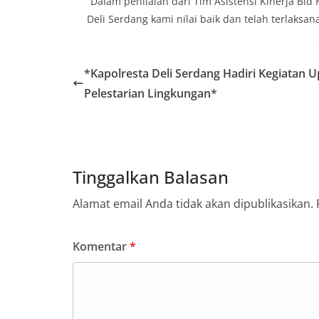
“Dalam penilaian dari Tim Asistensi Kinerja Bi
menyampaikan imb
sambang DDS ini 
Deli Serdang kami nilai baik dan telah terlaksan
deteksi dini (earl
gangguan keamana
(Kamtibmas) di li
*Kapolresta Deli Serdang Hadiri Kegiatan 
interaksi langsun
menghimpun informa
Pelestarian Lingkungan*
kerawanan, maupu
kondusivitas wil
Kemerdekaan RI y
kegiatan dan kera
ini, diharapkan 
Tinggalkan Balasan
diantisipasi sejak
Sunggal tetap ter
puncak perayaan 
Alamat email Anda tidak akan dipublikasikan.
Kedekatan Polri 
Door to Door Syst
implementasi pro
Komentar
*
kehadiran dan ke
masyarakat. Melal
Bhabinkamtibmas 
penyampai informa
mitra masyarakat