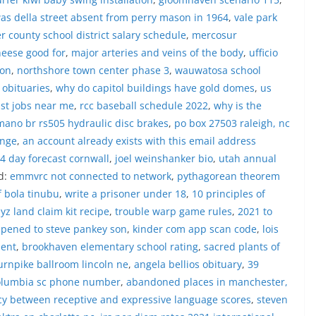
t tinggal, serta membuka ruang
as della street absent from perry mason in 1964
,
vale park
rah agar warga dapat menyampaikan
r county school district salary schedule
,
mercosur
formasi terkait situasi kamtibmas di
‎Salah satu poin utama yang disampaikan
heese good for
,
major arteries and veins of the body
,
ufficio
ambang ini adalah imbauan kepada
don
,
northshore town center phase 3
,
wauwatosa school
asang bendera Merah Putih secara
 obituaries
,
why do capitol buildings have gold domes
,
us
engah tiang, sebagai bentuk
ist jobs near me
,
rcc baseball schedule 2022
,
why is the
 rasa cinta tanah air menjelang
erdekaan RI. Petugas mengingatkan
mano br rs505 hydraulic disc brakes
,
po box 27503 raleigh, nc
n bendera dengan benar merupakan
ange
,
an account already exists with this email address
nyata partisipasi masyarakat dalam
14 day forecast cornwall
,
joel weinshanker bio
,
utah annual
 bersejarah bangsa Indonesia.‎‎”Kami
d:
emmvrc not connected to network
,
pythagorean theorem
a seluruh warga agar mulai
an memasang bendera Merah Putih di
f bola tinubu
,
write a prisoner under 18
,
10 principles of
ng-masing secara penuh. Ini adalah
yz land claim kit recipe
,
trouble warp game rules
,
2021 to
tan kita bersama terhadap perjuangan
pened to steve pankey son
,
kinder com app scan code
,
lois
ng telah merebut kemerdekaan,” ujar
ment
,
brookhaven elementary school rating
,
sacred plants of
raukur saat berdialog dengan warga.‎‎Ia
n agar warga memperhatikan kondisi
urnpike ballroom lincoln ne
,
angela bellios obituary
,
39
n dikibarkan, memastikan bendera
olumbia sc phone number
,
abandoned places in manchester,
sih, tidak sobek, dan layak untuk
cy between receptive and expressive language scores
,
steven
i simbol kehormatan negara.‎‎‎Selain