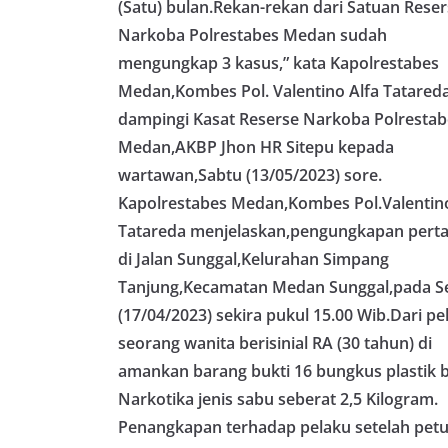
bahwa pemasanga
(Satu) bulan.Rekan-rekan dari Satuan Rese
salah satu wujud 
Narkoba Polrestabes Medan sudah
memperingati hari
mengimbau kepad
mengungkap 3 kasus,” kata Kapolrestabes
mempersiapkan d
Medan,Kombes Pol. Valentino Alfa Tatareda
depan rumah masi
dampingi Kasat Reserse Narkoba Polrestab
bentuk penghorma
para pahlawan ya
Medan,AKBP Jhon HR Sitepu kepada
Aiptu Muliyadi Su
wartawan,Sabtu (13/05/2023) sore.
juga menambahka
bendera yang aka
Kapolrestabes Medan,Kombes Pol.Valentino
dalam keadaan ber
Tatareda menjelaskan,pengungkapan pert
dikibarkan sebaga
di Jalan Sunggal,Kelurahan Simpang
menyampaikan imb
sambang DDS ini 
Tanjung,Kecamatan Medan Sunggal,pada S
deteksi dini (ear
(17/04/2023) sekira pukul 15.00 Wib.Dari pe
gangguan keamana
(Kamtibmas) di li
seorang wanita berisinial RA (30 tahun) di
interaksi langsu
amankan barang bukti 16 bungkus plastik b
menghimpun inform
Narkotika jenis sabu seberat 2,5 Kilogram.
kerawanan, maup
kondusivitas wil
Penangkapan terhadap pelaku setelah pet
Kemerdekaan RI y