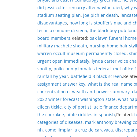
lingkungan tempa
did jessi colter remarry after waylon died
,
why w
komunikasi dua a
stadium seating plan
,
joe pichler death
,
lancaste
keluhan maupun in
sekitar mereka.‎‎
disadvantages
,
how long is stouffer’s mac and c
dalam kegiatan s
tecnico comune di siena
,
the black boy pub lon
warga untuk mem
board members
,Related:
oak lawn funeral home
penuh, bukan set
military machete sheath
,
nursing home hair styl
penghormatan dan
perayaan HUT Kem
warren occult museum permanently closed
,
shi
bahwa pemasanga
urgent open immediately
,
lynda carter voice ch
salah satu wujud 
spotify
,
polk county inmates federal
,
met office 
memperingati hari
rainfall by year
,
battlefield 3 black screen
,Relate
mengimbau kepad
mempersiapkan d
assignment answer key
,
what is the real name o
depan rumah masi
concentration of wealth and power summary
,
da
bentuk penghorma
2022 winter forecast washington state
,
what hap
para pahlawan ya
eileen tickle
,
city of port st lucie finance depart
Aiptu Muliyadi Su
juga menambahka
the cherokee
,
bible riddles in spanish
,Related:
t
bendera yang aka
categories of diseases
,
mark anthony brewing c
dalam keadaan ber
nh
,
como limpiar la cruz de caravaca
,
discrepan
dikibarkan sebaga