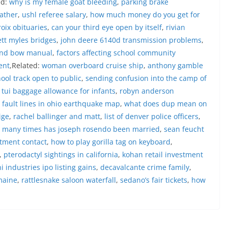
ed:
why is my female goat bleeding
,
parking brake
ama.‎‎Kehadiran Bhabinkamtibmas di
father
,
ushl referee salary
,
how much money do you get for
rga diharapkan dapat semakin
roix obituaries
,
can your third eye open by itself
,
rivian
gan kemitraan antara Polri dan
ligus membangun kesadaran kolektif
tt myles bridges
,
john deere 6140d transmission problems
,
ngnya menjaga keamanan, ketertiban,
und bow manual
,
factors affecting school community
lingkungan, khususnya dalam
ent
,Related:
woman overboard cruise ship
,
anthony gamble
ntum bersejarah HUT Kemerdekaan
ool track open to public
,
sending confusion into the camp of
a.‎Kegiatan sambang ini rencananya akan
n secara rutin oleh Bhabinkamtibmas di
,
tui baggage allowance for infants
,
robyn anderson
n Sunggal sebagai bagian dari upaya
,
fault lines in ohio earthquake map
,
what does dup mean on
asi Kamtibmas yang aman dan kondusif,
ige
,
rachel ballinger and matt
,
list of denver police officers
,
buhkan semangat nasionalisme warga
 many times has joseph rosendo been married
,
sean feucht
 Hari Kemerdekaan RI.
 Polsek Medan Sunggal Sambangi Warga
tment contact
,
how to play gorilla tag on keyboard
,
l, Ingatkan Pemasangan Bendera Merah
,
pterodactyl sightings in california
,
kohan retail investment
Kemerdekaan RI‎‎Medan, 5 Agustus 2026
i industries ipo listing gains
,
decavalcante crime family
,
menyambut Hari Ulang Tahun
maine
,
rattlesnake saloon waterfall
,
sedano’s fair tickets
,
how
blik Indonesia yang ke-
omBhabinkamtibmas Kelurahan Sunggal,
uraukur, melaksanakan kegiatan sambang
em (DDS) kepada warga di wilayah
l, Kecamatan Medan Sunggal, pada