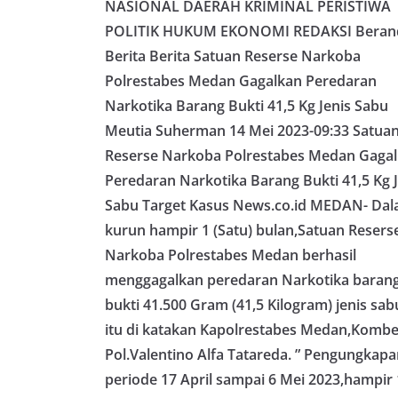
NASIONAL DAERAH KRIMINAL PERISTIWA
Rabu (05/08/2026)
pukul 09.00 WIB 
POLITIK HUKUM EKONOMI REDAKSI Beran
warga di beberap
Berita Berita Satuan Reserse Narkoba
tersebut.‎Samban
kegiatan ini, Aip
Polrestabes Medan Gagalkan Peredaran
secara langsung 
Narkotika Barang Bukti 41,5 Kg Jenis Sabu
silaturahmi seka
Meutia Suherman 14 Mei 2023-09:33 Satua
kamtibmas. Kehad
yang sebagian be
Reserse Narkoba Polrestabes Medan Gaga
momentum HUT Ke
Peredaran Narkotika Barang Bukti 41,5 Kg J
persiapan di lin
berlangsung akr
Sabu Target Kasus News.co.id MEDAN- Da
menanyakan kond
kurun hampir 1 (Satu) bulan,Satuan Resers
lingkungan tempa
Narkoba Polrestabes Medan berhasil
komunikasi dua a
keluhan maupun in
menggagalkan peredaran Narkotika baran
sekitar mereka.‎‎
bukti 41.500 Gram (41,5 Kilogram) jenis sab
dalam kegiatan s
warga untuk mem
itu di katakan Kapolrestabes Medan,Komb
penuh, bukan set
Pol.Valentino Alfa Tatareda. ” Pengungkapan
penghormatan dan
periode 17 April sampai 6 Mei 2023,hampir 
perayaan HUT Kem