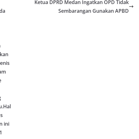
Ketua DPRD Medan Ingatkan OPD Tidak
.‎‎Kegiatan tersebut berlangsung sejak
hingga selesai, menyasar rumah-rumah
da
Sembarangan Gunakan APBD
a lingkungan yang ada di kelurahan
g Langsung ke Rumah Warga‎Dalam
tu Muliyadi Suraukur mendatangi warga
dari rumah ke rumah untuk menjalin
ligus menyampaikan pesan-pesan
n
iran petugas disambut baik oleh warga,
sar tengah bersiap menyambut
lkan
merdekaan RI dengan berbagai
enis
gkungan masing-masing.‎Dalam dialog yang
ab, Bhabinkamtibmas menyapa warga,
lam
isi keamanan dan kenyamanan
e
t tinggal, serta membuka ruang
rah agar warga dapat menyampaikan
formasi terkait situasi kamtibmas di
g
‎Salah satu poin utama yang disampaikan
u.Hal
ambang ini adalah imbauan kepada
asang bendera Merah Putih secara
es
engah tiang, sebagai bentuk
 ini
 rasa cinta tanah air menjelang
1
erdekaan RI. Petugas mengingatkan