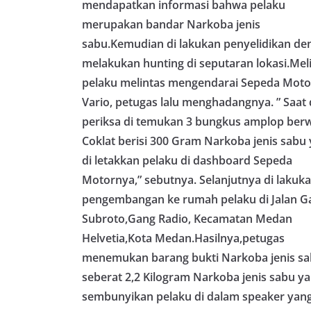
mendapatkan informasi bahwa pelaku
kegiatan dan kera
ini, diharapkan 
merupakan bandar Narkoba jenis
diantisipasi sejak
sabu.Kemudian di lakukan penyelidikan de
Sunggal tetap ter
melakukan hunting di seputaran lokasi.Mel
puncak perayaan 
Kedekatan Polri 
pelaku melintas mengendarai Sepeda Moto
Door to Door Syst
Vario, petugas lalu menghadangnya. ” Saat 
implementasi pro
kehadiran dan ke
periksa di temukan 3 bungkus amplop ber
masyarakat. Melal
Coklat berisi 300 Gram Narkoba jenis sabu
Bhabinkamtibmas 
di letakkan pelaku di dashboard Sepeda
penyampai inform
mitra masyarakat
Motornya,” sebutnya. Selanjutnya di lakuk
secara bersama-s
pengembangan ke rumah pelaku di Jalan G
tengah-tengah wa
mempererat hubun
Subroto,Gang Radio, Kecamatan Medan
masyarakat, seka
Helvetia,Kota Medan.Hasilnya,petugas
warga akan penti
menemukan barang bukti Narkoba jenis s
dan kekompakan 
menyambut mome
seberat 2,2 Kilogram Narkoba jenis sabu ya
Republik Indonesi
sembunyikan pelaku di dalam speaker yan
terus dilaksanaka