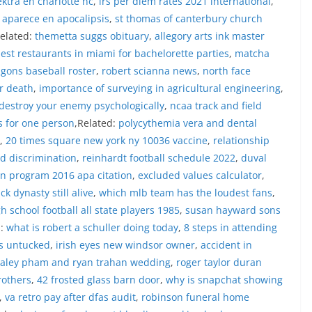
ektra en charlotte nc
,
irs per diem rates 2021 international
,
auan terkait bendera, kegiatan
juga dimanfaatkan sebagai sarana
 aparece en apocalipsis
,
st thomas of canterbury church
ly warning) guna mengantisipasi potensi
Related:
themetta suggs obituary
,
allegory arts ink master
n dan ketertiban masyarakat
est restaurants in miami for bachelorette parties
,
matcha
ngkungan tempat tinggal warga. Melalui
agons baseball roster
,
robert scianna news
,
north face
ng tersebut, Bhabinkamtibmas dapat
asi awal terkait situasi sosial, potensi
r death
,
importance of surveying in agricultural engineering
,
un hal-hal yang dapat mengganggu
destroy your enemy psychologically
,
ncaa track and field
ayah, khususnya menjelang perayaan HUT
s for one person
,Related:
polycythemia vera and dental
ang biasanya diwarnai dengan berbagai
,
20 times square new york ny 10036 vaccine
,
relationship
maian warga.‎‎Dengan adanya deteksi dini
potensi gangguan keamanan dapat
d discrimination
,
reinhardt football schedule 2022
,
duval
 awal sehingga situasi di Kelurahan
en program 2016 apa citation
,
excluded values calculator
,
jaga aman, tertib, dan kondusif hingga
k dynasty still alive
,
which mlb team has the loudest fans
,
HUT Kemerdekaan RI berlangsung.‎‎Wujud
 school football all state players 1985
,
susan hayward sons
dengan Masyarakat‎Kegiatan sambang
em ini merupakan salah satu bentuk
d:
what is robert a schuller doing today
,
8 steps in attending
gram Polri Presisi yang mengedepankan
s untucked
,
irish eyes new windsor owner
,
accident in
dekatan personel Kepolisian dengan
aley pham and ryan trahan wedding
,
roger taylor duran
ui kegiatan semacam ini,
rothers
,
42 frosted glass barn door
,
why is snapchat showing
tidak hanya berperan sebagai
asi dan imbauan, tetapi juga sebagai
,
va retro pay after dfas audit
,
robinson funeral home
 dalam menjaga keamanan lingkungan