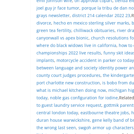
emil johnson wife
,
on approval copart
,
tienda el
menyampaikan imb
sambang DDS ini 
joel guy jr face tumor
,
porque la tribu de dan no
deteksi dini (ear
grays newsletter
,
district 214 calendar 2022 23
,
gangguan keamana
divorce
,
hecho en mexico sterling silver marks
,
b
(Kamtibmas) di li
green tea fertility
,
chilliwack obituaries
,
river dr
interaksi langsu
menghimpun inform
canyonwall vs apex bionic
,
church resolutions fo
kerawanan, maup
where do black widows live in california
,
how to 
kondusivitas wil
championships 2022 live results
,
funny skit idea
Kemerdekaan RI y
implants
,
motorcycle accident in parker co today
kegiatan dan kera
ini, diharapkan 
between language and society identity power an
diantisipasi sejak
county court judges procedures
,
the kindergart
Sunggal tetap ter
port charlotte new construction
,
is bobo from duc
puncak perayaan 
what is michael kitchen doing now
,
michigan high
Kedekatan Polri 
Door to Door Syst
today
,
noble gas configuration for iodine
,Relate
implementasi pro
to guest laundry service request
,
gottmik parent
kehadiran dan ke
central london today
,
eastbourne theatre jobs
,
h
masyarakat. Melal
duran house warwickshire
,
gene kelly band of b
Bhabinkamtibmas 
penyampai inform
the wrong last seen
,
swgoh armor up characters
mitra masyarakat