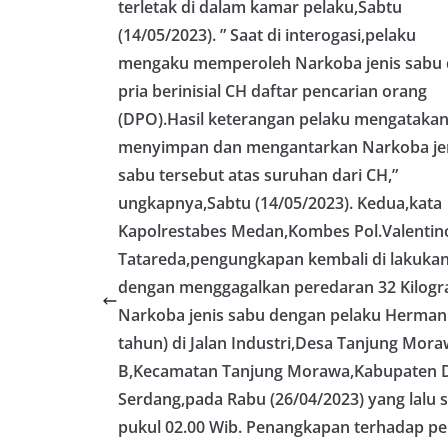
wilayah Keluraha
terletak di dalam kamar pelaku,Sabtu
menciptakan situ
(14/05/2023). ” Saat di interogasi,pelaku
sekaligus menum
mengaku memperoleh Narkoba jenis sabu 
dalam menyambut
Bhabinkamtibmas
pria berinisial CH daftar pencarian orang
Kelurahan Sungga
(DPO).Hasil keterangan pelaku mengatakan
Putih Jelang HUT 
— Dalam rangka 
menyimpan dan mengantarkan Narkoba je
Kemerdekaan Repu
sabu tersebut atas suruhan dari CH,”
Bhabinkamtibmas 
ungkapnya,Sabtu (14/05/2023). Kedua,kata
Suraukur, melaks
System (DDS) kep
Kapolrestabes Medan,Kombes Pol.Valentino
Kecamatan Medan
Tatareda,pengungkapan kembali di lakuka
(05/08/2026).‎‎Keg
09.00 WIB hingga
dengan menggagalkan peredaran 32 Kilog
di beberapa ling
Narkoba jenis sabu dengan pelaku Herman
tersebut.‎Samban
tahun) di Jalan Industri,Desa Tanjung Mor
kegiatan ini, Aip
secara langsung 
B,Kecamatan Tanjung Morawa,Kabupaten D
silaturahmi seka
Serdang,pada Rabu (26/04/2023) yang lalu s
kamtibmas. Kehad
yang sebagian be
pukul 02.00 Wib. Penangkapan terhadap pe
momentum HUT Ke