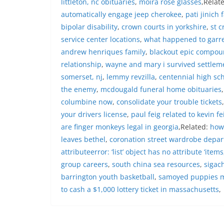
littleton, nc obituaries
,
moira rose glasses
,Relat
secara bersama-s
automatically engage jeep cherokee
,
pati jinich 
tengah-tengah wa
bipolar disability
,
crown courts in yorkshire
,
st c
mempererat hubun
masyarakat, seka
service center locations
,
what happened to garre
warga akan penti
andrew henriques family
,
blackout epic compo
dan kekompakan 
relationship
,
wayne and mary i survived settlem
menyambut mome
somerset, nj
,
lemmy revzilla
,
centennial high sch
Republik Indonesi
terus dilaksanaka
the enemy
,
mcdougald funeral home obituaries
wilayah Keluraha
columbine now
,
consolidate your trouble tickets
menciptakan situ
your drivers license
,
paul feig related to kevin fe
sekaligus menum
are finger monkeys legal in georgia
,Related:
how
dalam menyambut
Bhabinkamtibmas
leaves bethel
,
coronation street wardrobe depar
Kelurahan Sungga
attributeerror: ‘list’ object has no attribute ‘items
Putih Jelang HUT 
group careers
,
south china sea resources
,
sigach
— Dalam rangka 
barrington youth basketball
,
samoyed puppies 
Kemerdekaan Repu
81noktahsumutco
to cash a $1,000 lottery ticket in massachusetts
,
Aiptu Muliyadi S
Door to Door Syst
Kelurahan Sungga