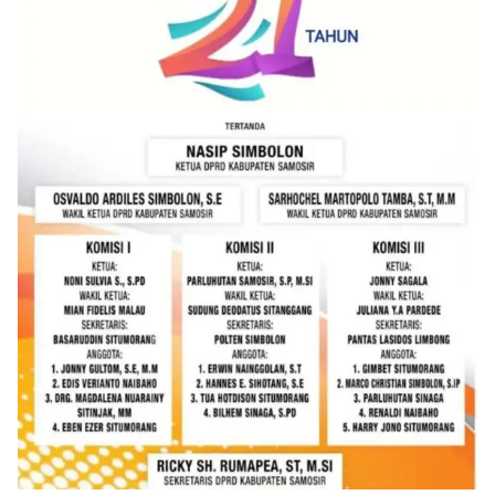
Bhabinkamtibmas dapat menghimpun informasi
awal terkait situasi sosial, potensi kerawanan,
maupun hal-hal yang dapat mengganggu
kondusivitas wilayah, khususnya menjelang
perayaan HUT Kemerdekaan RI yang biasanya
diwarnai dengan berbagai kegiatan dan
keramaian warga.‎‎Dengan adanya deteksi dini ini,
diharapkan potensi gangguan keamanan dapat
diantisipasi sejak awal sehingga situasi di
Kelurahan Sunggal tetap terjaga aman, tertib,
dan kondusif hingga puncak perayaan HUT
Kemerdekaan RI berlangsung.‎‎Wujud Kedekatan
Polri dengan Masyarakat‎Kegiatan sambang Door
to Door System ini merupakan salah satu bentuk
implementasi program Polri Presisi yang
mengedepankan kehadiran dan kedekatan
personel Kepolisian dengan masyarakat. Melalui
kegiatan semacam ini, Bhabinkamtibmas tidak
hanya berperan sebagai penyampai informasi
dan imbauan, tetapi juga sebagai mitra
masyarakat dalam menjaga keamanan lingkungan
secara bersama-sama.‎‎Kehadiran
Bhabinkamtibmas di tengah-tengah warga