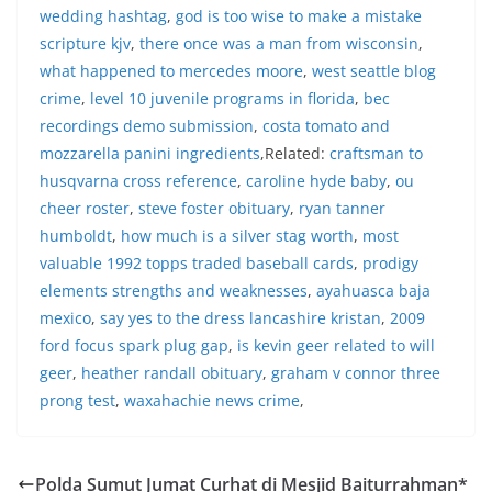
masing secara penuh. Ini adalah bentuk
wedding hashtag
,
god is too wise to make a mistake
penghormatan kita bersama terhadap
scripture kjv
,
there once was a man from wisconsin
,
perjuangan para pahlawan yang telah merebut
what happened to mercedes moore
,
west seattle blog
kemerdekaan,” ujar Aiptu Muliyadi Suraukur saat
berdialog dengan warga.‎‎Ia juga menambahkan
crime
,
level 10 juvenile programs in florida
,
bec
agar warga memperhatikan kondisi bendera yang
recordings demo submission
,
costa tomato and
akan dikibarkan, memastikan bendera dalam
mozzarella panini ingredients
,Related:
craftsman to
keadaan bersih, tidak sobek, dan layak untuk
husqvarna cross reference
,
caroline hyde baby
,
ou
dikibarkan sebagai simbol kehormatan
negara.‎‎‎Selain menyampaikan imbauan terkait
cheer roster
,
steve foster obituary
,
ryan tanner
bendera, kegiatan sambang DDS ini juga
humboldt
,
how much is a silver stag worth
,
most
dimanfaatkan sebagai sarana deteksi dini (early
valuable 1992 topps traded baseball cards
,
prodigy
warning) guna mengantisipasi potensi gangguan
elements strengths and weaknesses
,
ayahuasca baja
keamanan dan ketertiban masyarakat
(Kamtibmas) di lingkungan tempat tinggal warga.
mexico
,
say yes to the dress lancashire kristan
,
2009
Melalui interaksi langsung tersebut,
ford focus spark plug gap
,
is kevin geer related to will
Bhabinkamtibmas dapat menghimpun informasi
geer
,
heather randall obituary
,
graham v connor three
awal terkait situasi sosial, potensi kerawanan,
prong test
,
waxahachie news crime
,
maupun hal-hal yang dapat mengganggu
kondusivitas wilayah, khususnya menjelang
perayaan HUT Kemerdekaan RI yang biasanya
diwarnai dengan berbagai kegiatan dan
Polda Sumut Jumat Curhat di Mesjid Baiturrahman*
keramaian warga.‎‎Dengan adanya deteksi dini ini,