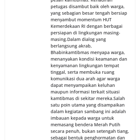
berdialog dengan warga.‎‎Ia juga menambahkan
petugas disambut baik oleh warga,
agar warga memperhatikan kondisi bendera yang
yang sebagian besar tengah bersiap
akan dikibarkan, memastikan bendera dalam
menyambut momentum HUT
keadaan bersih, tidak sobek, dan layak untuk
Kemerdekaan RI dengan berbagai
dikibarkan sebagai simbol kehormatan
persiapan di lingkungan masing-
negara.‎‎‎Selain menyampaikan imbauan terkait
masing.‎Dalam dialog yang
bendera, kegiatan sambang DDS ini juga
berlangsung akrab,
dimanfaatkan sebagai sarana deteksi dini (early
Bhabinkamtibmas menyapa warga,
warning) guna mengantisipasi potensi gangguan
menanyakan kondisi keamanan dan
keamanan dan ketertiban masyarakat
kenyamanan lingkungan tempat
(Kamtibmas) di lingkungan tempat tinggal warga.
tinggal, serta membuka ruang
Melalui interaksi langsung tersebut,
komunikasi dua arah agar warga
Bhabinkamtibmas dapat menghimpun informasi
dapat menyampaikan keluhan
awal terkait situasi sosial, potensi kerawanan,
maupun informasi terkait situasi
maupun hal-hal yang dapat mengganggu
kamtibmas di sekitar mereka.‎‎‎Salah
kondusivitas wilayah, khususnya menjelang
perayaan HUT Kemerdekaan RI yang biasanya
satu poin utama yang disampaikan
diwarnai dengan berbagai kegiatan dan
dalam kegiatan sambang ini adalah
keramaian warga.‎‎Dengan adanya deteksi dini ini,
imbauan kepada warga untuk
diharapkan potensi gangguan keamanan dapat
memasang bendera Merah Putih
diantisipasi sejak awal sehingga situasi di
secara penuh, bukan setengah tiang,
Kelurahan Sunggal tetap terjaga aman, tertib,
sebagai bentuk penghormatan dan