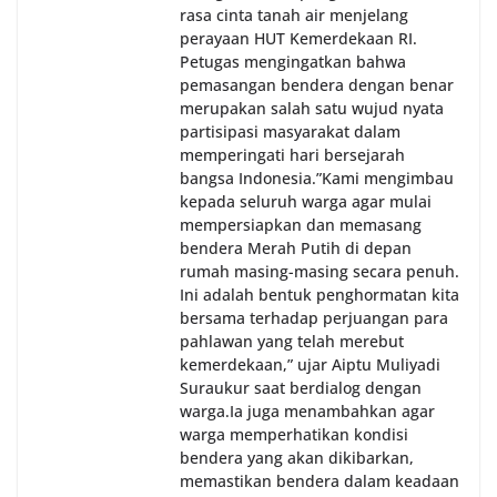
dan kondusif hingga puncak perayaan HUT
rasa cinta tanah air menjelang
Kemerdekaan RI berlangsung.‎‎Wujud Kedekatan
perayaan HUT Kemerdekaan RI.
Polri dengan Masyarakat‎Kegiatan sambang Door
Petugas mengingatkan bahwa
to Door System ini merupakan salah satu bentuk
pemasangan bendera dengan benar
implementasi program Polri Presisi yang
merupakan salah satu wujud nyata
mengedepankan kehadiran dan kedekatan
partisipasi masyarakat dalam
personel Kepolisian dengan masyarakat. Melalui
memperingati hari bersejarah
kegiatan semacam ini, Bhabinkamtibmas tidak
bangsa Indonesia.‎‎”Kami mengimbau
hanya berperan sebagai penyampai informasi
kepada seluruh warga agar mulai
dan imbauan, tetapi juga sebagai mitra
mempersiapkan dan memasang
masyarakat dalam menjaga keamanan lingkungan
bendera Merah Putih di depan
secara bersama-sama.‎‎Kehadiran
rumah masing-masing secara penuh.
Bhabinkamtibmas di tengah-tengah warga
Ini adalah bentuk penghormatan kita
diharapkan dapat semakin mempererat
bersama terhadap perjuangan para
hubungan kemitraan antara Polri dan
masyarakat, sekaligus membangun kesadaran
pahlawan yang telah merebut
kolektif warga akan pentingnya menjaga
kemerdekaan,” ujar Aiptu Muliyadi
keamanan, ketertiban, dan kekompakan
Suraukur saat berdialog dengan
lingkungan, khususnya dalam menyambut
warga.‎‎Ia juga menambahkan agar
momentum bersejarah HUT Kemerdekaan
warga memperhatikan kondisi
Republik Indonesia.‎Kegiatan sambang ini
bendera yang akan dikibarkan,
rencananya akan terus dilaksanakan secara rutin
memastikan bendera dalam keadaan
oleh Bhabinkamtibmas di wilayah Kelurahan