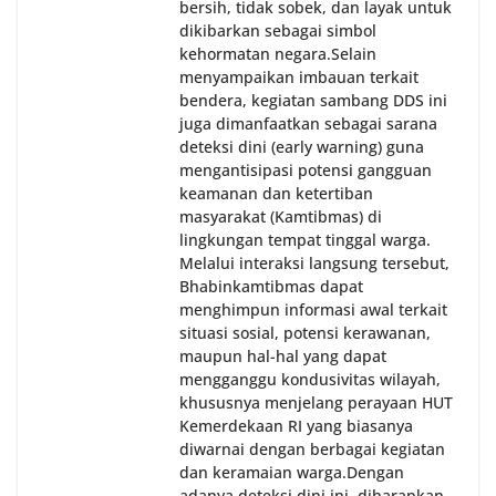
bersih, tidak sobek, dan layak untuk
Sunggal sebagai bagian dari upaya menciptakan
dikibarkan sebagai simbol
situasi Kamtibmas yang aman dan kondusif,
kehormatan negara.‎‎‎Selain
sekaligus menumbuhkan semangat nasionalisme
menyampaikan imbauan terkait
warga dalam menyambut Hari Kemerdekaan RI.
bendera, kegiatan sambang DDS ini
juga dimanfaatkan sebagai sarana
deteksi dini (early warning) guna
mengantisipasi potensi gangguan
keamanan dan ketertiban
masyarakat (Kamtibmas) di
lingkungan tempat tinggal warga.
Melalui interaksi langsung tersebut,
Bhabinkamtibmas dapat
menghimpun informasi awal terkait
situasi sosial, potensi kerawanan,
maupun hal-hal yang dapat
mengganggu kondusivitas wilayah,
khususnya menjelang perayaan HUT
Kemerdekaan RI yang biasanya
diwarnai dengan berbagai kegiatan
dan keramaian warga.‎‎Dengan
adanya deteksi dini ini, diharapkan