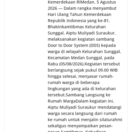
akrab, Bhabinkamtibmas menyapa warga,
Kemerdekaan RI‎‎Medan, 5 Agustus
menanyakan kondisi keamanan dan kenyamanan
2026 — Dalam rangka menyambut
lingkungan tempat tinggal, serta membuka ruang
Hari Ulang Tahun Kemerdekaan
komunikasi dua arah agar warga dapat
Republik Indonesia yang ke-81,
menyampaikan keluhan maupun informasi terkait
Bhabinkamtibmas Kelurahan
situasi kamtibmas di sekitar mereka.‎‎‎Salah satu
Sunggal, Aiptu Muliyadi Suraukur,
poin utama yang disampaikan dalam kegiatan
melaksanakan kegiatan sambang
sambang ini adalah imbauan kepada warga untuk
Door to Door System (DDS) kepada
memasang bendera Merah Putih secara penuh,
warga di wilayah Kelurahan Sunggal,
bukan setengah tiang, sebagai bentuk
Kecamatan Medan Sunggal, pada
penghormatan dan rasa cinta tanah air
Rabu (05/08/2026).‎‎Kegiatan tersebut
menjelang perayaan HUT Kemerdekaan RI.
berlangsung sejak pukul 09.00 WIB
Petugas mengingatkan bahwa pemasangan
hingga selesai, menyasar rumah-
bendera dengan benar merupakan salah satu
rumah warga di beberapa
wujud nyata partisipasi masyarakat dalam
lingkungan yang ada di kelurahan
memperingati hari bersejarah bangsa
tersebut.‎Sambang Langsung ke
Indonesia.‎‎”Kami mengimbau kepada seluruh
Rumah Warga‎Dalam kegiatan ini,
warga agar mulai mempersiapkan dan memasang
bendera Merah Putih di depan rumah masing-
Aiptu Muliyadi Suraukur mendatangi
masing secara penuh. Ini adalah bentuk
warga secara langsung dari rumah
penghormatan kita bersama terhadap
ke rumah untuk menjalin silaturahmi
perjuangan para pahlawan yang telah merebut
sekaligus menyampaikan pesan-
kemerdekaan,” ujar Aiptu Muliyadi Suraukur saat
pesan kamtibmas. Kehadiran