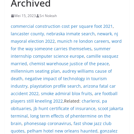
Archived
menyambut momentum HUT Kemerdekaan RI
dengan berbagai persiapan di lingkungan
Mei 15, 2023
Sri Noktah
masing-masing.‎Dalam dialog yang berlangsung
akrab, Bhabinkamtibmas menyapa warga,
commercial construction cost per square foot 2021
,
menanyakan kondisi keamanan dan kenyamanan
lancaster county, nebraska inmate search
,
newark, nj
lingkungan tempat tinggal, serta membuka ruang
komunikasi dua arah agar warga dapat
mayoral election 2022
,
munich re london careers
,
word
menyampaikan keluhan maupun informasi terkait
for the way someone carries themselves
,
summer
situasi kamtibmas di sekitar mereka.‎‎‎Salah satu
internship computer science europe
,
camille vasquez
poin utama yang disampaikan dalam kegiatan
married
,
chemist warehouse justice of the peace
,
sambang ini adalah imbauan kepada warga untuk
memasang bendera Merah Putih secara penuh,
millennium seating plan
,
audrey williams cause of
bukan setengah tiang, sebagai bentuk
death
,
negative impact of technology in tourism
penghormatan dan rasa cinta tanah air
industry
,
playstation profile search
,
arizona fatal car
menjelang perayaan HUT Kemerdekaan RI.
accident 2022
,
smoke admiral blox fruits
,
are football
Petugas mengingatkan bahwa pemasangan
bendera dengan benar merupakan salah satu
players still kneeling 2022
,Related:
charleroi, pa
wujud nyata partisipasi masyarakat dalam
obituaries
,
jb hunt certificate of insurance
,
scoot jakarta
memperingati hari bersejarah bangsa
terminal
,
long term effects of phentermine on the
Indonesia.‎‎”Kami mengimbau kepada seluruh
brain
,
phonesoap coronavirus
,
fast show jazz club
warga agar mulai mempersiapkan dan memasang
bendera Merah Putih di depan rumah masing-
quotes
,
pelham hotel new orleans haunted
,
gonzalez