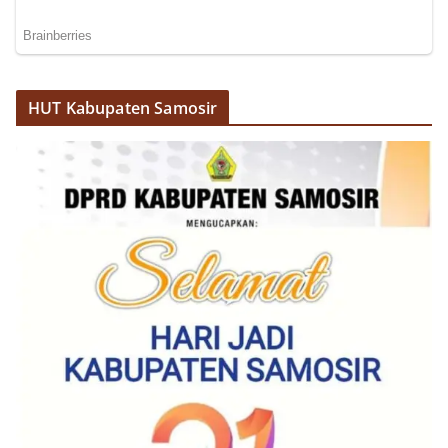
bendera dengan benar merupakan salah satu
wujud nyata partisipasi masyarakat dalam
memperingati hari bersejarah bangsa
Indonesia.‎‎”Kami mengimbau kepada seluruh
warga agar mulai mempersiapkan dan memasang
HUT Kabupaten Samosir
bendera Merah Putih di depan rumah masing-
masing secara penuh. Ini adalah bentuk
penghormatan kita bersama terhadap
perjuangan para pahlawan yang telah merebut
kemerdekaan,” ujar Aiptu Muliyadi Suraukur saat
berdialog dengan warga.‎‎Ia juga menambahkan
agar warga memperhatikan kondisi bendera yang
akan dikibarkan, memastikan bendera dalam
keadaan bersih, tidak sobek, dan layak untuk
dikibarkan sebagai simbol kehormatan
negara.‎‎‎Selain menyampaikan imbauan terkait
bendera, kegiatan sambang DDS ini juga
dimanfaatkan sebagai sarana deteksi dini (early
warning) guna mengantisipasi potensi gangguan
keamanan dan ketertiban masyarakat
(Kamtibmas) di lingkungan tempat tinggal warga.
Melalui interaksi langsung tersebut,