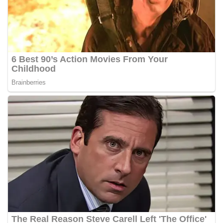
tersebut.‎Sambang Langsung ke Rumah
Warga‎Dalam kegiatan ini, Aiptu Muliyadi
Suraukur mendatangi warga secara langsung dari
rumah ke rumah untuk menjalin silaturahmi
sekaligus menyampaikan pesan-pesan
kamtibmas. Kehadiran petugas disambut baik
oleh warga, yang sebagian besar tengah bersiap
menyambut momentum HUT Kemerdekaan RI
dengan berbagai persiapan di lingkungan
masing-masing.‎Dalam dialog yang berlangsung
akrab, Bhabinkamtibmas menyapa warga,
menanyakan kondisi keamanan dan kenyamanan
lingkungan tempat tinggal, serta membuka ruang
komunikasi dua arah agar warga dapat
menyampaikan keluhan maupun informasi terkait
situasi kamtibmas di sekitar mereka.‎‎‎Salah satu
poin utama yang disampaikan dalam kegiatan
sambang ini adalah imbauan kepada warga untuk
memasang bendera Merah Putih secara penuh,
bukan setengah tiang, sebagai bentuk
penghormatan dan rasa cinta tanah air
menjelang perayaan HUT Kemerdekaan RI.
Petugas mengingatkan bahwa pemasangan