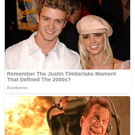
momentum bersejarah HUT Kemerdekaan
Republik Indonesia.‎Kegiatan sambang ini
rencananya akan terus dilaksanakan secara rutin
oleh Bhabinkamtibmas di wilayah Kelurahan
Sunggal sebagai bagian dari upaya menciptakan
situasi Kamtibmas yang aman dan kondusif,
sekaligus menumbuhkan semangat nasionalisme
warga dalam menyambut Hari Kemerdekaan RI.
Bhabinkamtibmas Polsek Medan Sunggal
Sambangi Warga Kelurahan Sunggal, Ingatkan
Pemasangan Bendera Merah Putih Jelang HUT
Kemerdekaan RI‎‎Medan, 5 Agustus 2026 — Dalam
rangka menyambut Hari Ulang Tahun
Kemerdekaan Republik Indonesia yang ke-81,
Bhabinkamtibmas Kelurahan Sunggal, Aiptu
Muliyadi Suraukur, melaksanakan kegiatan
sambang Door to Door System (DDS) kepada
warga di wilayah Kelurahan Sunggal, Kecamatan
Medan Sunggal, pada Rabu (05/08/2026).‎‎Kegiatan
tersebut berlangsung sejak pukul 09.00 WIB
hingga selesai, menyasar rumah-rumah warga di
beberapa lingkungan yang ada di kelurahan