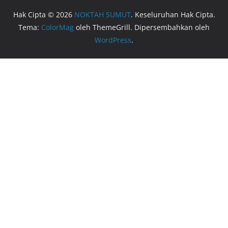
Hak Cipta © 2026
NOKTAH SUMUT
. Keseluruhan Hak Cipta.
Tema:
ColorMag
oleh ThemeGrill. Dipersembahkan oleh
WordPress
.