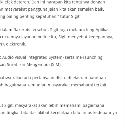
ki efek deteren. Dan ini harapan kita tentunya dengan
 selesai, menyasar rumah-rumah warga
ungan yang ada di kelurahan
n masyarakat pengguna jalan kita akan semakin baik,
g Langsung ke Rumah Warga‎Dalam
g paling penting kepatuhan,” tutur Sigit.
tu Muliyadi Suraukur mendatangi warga
dari rumah ke rumah untuk menjalin
dalam Rakernis tersebut, Sigit juga melaunching Aplikasi
ligus menyampaikan pesan-pesan
curkannya layanan online itu, Sigit menyebut kedepannya,
iran petugas disambut baik oleh warga,
sar tengah bersiap menyambut
K elektronik.
merdekaan RI dengan berbagai
kungan masing-masing.‎Dalam dialog yang
ic Audio Visual Integrated System) serta me-launching
b, Bhabinkamtibmas menyapa warga,
an Surat Izin Mengemudi (SIM).
isi keamanan dan kenyamanan
t tinggal, serta membuka ruang
rah agar warga dapat menyampaikan
ahwa kalau ada pertanyaan disitu dijelaskan panduan-
formasi terkait situasi kamtibmas di
alah bagaimana kemudian masyarakat memahami terkait
Salah satu poin utama yang disampaikan
ambang ini adalah imbauan kepada
sang bendera Merah Putih secara
t Sigit, masyarakat akan lebih memahami bagaimana
ngah tiang, sebagai bentuk
rasa cinta tanah air menjelang
an tingkat fatalitas akibat kecelakaan lalu lintas kedepannya
erdekaan RI. Petugas mengingatkan
n bendera dengan benar merupakan