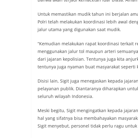
tengah-tengah wa
mempererat hubun
Untuk memastikan mudik tahun ini berjalan am
masyarakat, seka
Polri telah melakukan koordinasi lebih awal de
warga akan penti
jalur utama yang digunakan saat mudik.
dan kekompakan l
menyambut momen
Republik Indonesi
“Kemudian melakukan rapat koordinasi terkait r
terus dilaksanaka
menggunakan jalur tol maupun arteri semuanya
wilayah Kelurahan
dari jajaran kepolisian. Tentunya juga kita anju
menciptakan situ
sekaligus menum
tentunya juga nyaman buat masyarakat seperti ke
dalam menyambut
Bhabinkamtibmas
Disisi lain, Sigit juga menegaskan kepada jajara
Kelurahan Sungga
pelayanan publik. Diantaranya diharapkan untuk
Putih Jelang HUT 
seluruh wilayah Indonesia.
— Dalam rangka 
Kemerdekaan Repu
Bhabinkamtibmas 
Meski begitu, Sigit mengingatkan kepada jajara
Suraukur, melaks
hal yang sifatnya bisa membahayakan masyaraka
System (DDS) kepa
Sigit menyebut, personel tidak perlu ragu untu
Kecamatan Medan
(05/08/2026).‎‎Keg