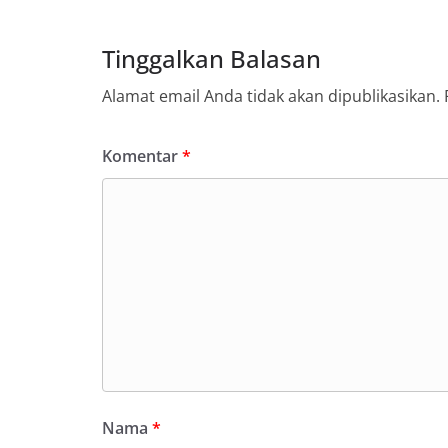
menciptakan situ
sekaligus menum
dalam menyambut
Tinggalkan Balasan
Percepat Penangan
SDABMBK Perkuat 
Alamat email Anda tidak akan dipublikasikan.
Ketua DPRD Medan
Bahas Narkoba, Kr
Bhabinkamtibmas
Komentar
*
Kelurahan Sungga
Putih Jelang HUT 
— Dalam rangka 
Kemerdekaan Repu
Bhabinkamtibmas 
Suraukur, melaks
System (DDS) kepa
Kecamatan Medan
(05/08/2026).‎‎Keg
09.00 WIB hingga
di beberapa lingk
tersebut.‎Samban
kegiatan ini, Aip
secara langsung 
Nama
*
silaturahmi seka