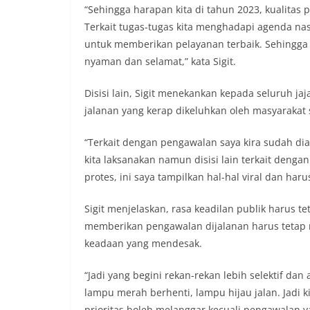
salah satu wujud 
“Sehingga harapan kita di tahun 2023, kualitas p
memperingati hari
Terkait tugas-tugas kita menghadapi agenda nas
mengimbau kepada
mempersiapkan d
untuk memberikan pelayanan terbaik. Sehingga
depan rumah masi
nyaman dan selamat,” kata Sigit.
bentuk penghorma
para pahlawan ya
Disisi lain, Sigit menekankan kepada seluruh ja
Aiptu Muliyadi Sur
jalanan yang kerap dikeluhkan oleh masyarakat s
juga menambahkan
bendera yang aka
dalam keadaan ber
“Terkait dengan pengawalan saya kira sudah diat
dikibarkan sebagai
kita laksanakan namun disisi lain terkait deng
menyampaikan imb
protes, ini saya tampilkan hal-hal viral dan harus
sambang DDS ini 
deteksi dini (earl
gangguan keamana
Sigit menjelaskan, rasa keadilan publik harus t
(Kamtibmas) di li
memberikan pengawalan dijalanan harus tetap m
interaksi langsun
keadaan yang mendesak.
menghimpun informa
kerawanan, maupu
“Jadi yang begini rekan-rekan lebih selektif dan
kondusivitas wil
Kemerdekaan RI y
lampu merah berhenti, lampu hijau jalan. Jadi
kegiatan dan kera
prioritas boleh melanggar kecuali pengawalan y