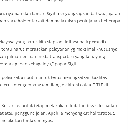
rga diharapkan dapat semakin
gan kemitraan antara Polri dan
an, nyaman dan lancar, Sigit mengungkapkan bahwa, jajaran
ligus membangun kesadaran kolektif
ngan stakeholder terkait dan melakukan peninjauan beberapa
ngnya menjaga keamanan, ketertiban,
ingkungan, khususnya dalam
tum bersejarah HUT Kemerdekaan
a.‎Kegiatan sambang ini rencananya akan
ekayasa yang harus kita siapkan. Intinya baik pemudik
n secara rutin oleh Bhabinkamtibmas di
 tentu harus merasakan pelayanan yg maksimal khususnya
 Sunggal sebagai bagian dari upaya
rkan pilihan-pilihan moda transportasi yang lain, yang
asi Kamtibmas yang aman dan kondusif,
buhkan semangat nasionalisme warga
reta api dan sebagainya,” papar Sigit.
 Hari Kemerdekaan RI.
 Polsek Medan Sunggal Sambangi Warga
n polisi sabuk putih untuk terus meningkatkan kualitas
l, Ingatkan Pemasangan Bendera Merah
 terus mengembangkan tilang elektronik atau E-TLE di
Kemerdekaan RI‎‎Medan, 5 Agustus 2026
menyambut Hari Ulang Tahun
blik Indonesia yang ke-81,
Kelurahan Sunggal, Aiptu Muliyadi
n Korlantas untuk tetap melakukan tindakan tegas terhadap
anakan kegiatan sambang Door to Door
t atau pengguna jalan. Apabila menyangkut hal tersebut,
da warga di wilayah Kelurahan Sunggal,
k melakukan tindakan tegas.
 Sunggal, pada Rabu
iatan tersebut berlangsung sejak pukul