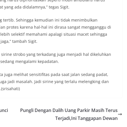
potensi gangguan keamanan dapat
 yang ada didalamnya,” tegas Sigit.
 awal sehingga situasi di Kelurahan
jaga aman, tertib, dan kondusif hingga
yang tertib. Sehingga kemudian ini tidak menimbulkan
HUT Kemerdekaan RI berlangsung.‎‎Wujud
dengan Masyarakat‎Kegiatan sambang
n protes karena hal-hal ini dirasa sangat mengganggu di
em ini merupakan salah satu bentuk
 lebih selektif memahami apalagi situasi macet sehingga
gram Polri Presisi yang mengedepankan
aga,” tambah Sigit.
dekatan personel Kepolisian dengan
ui kegiatan semacam ini,
sirine strobo yang terkadang juga menjadi hal dikeluhkan
tidak hanya berperan sebagai
si dan imbauan, tetapi juga sebagai
as sedang mengalami kepadatan.
 dalam menjaga keamanan lingkungan
ama.‎‎Kehadiran Bhabinkamtibmas di
ta juga melihat sensitifitas pada saat jalan sedang padat,
rga diharapkan dapat semakin
ga jadi masalah. Jadi sirine yang terlalu melengking dan
gan kemitraan antara Polri dan
ligus membangun kesadaran kolektif
(srisahati)
ngnya menjaga keamanan, ketertiban,
ingkungan, khususnya dalam
tum bersejarah HUT Kemerdekaan
unci
Pungli Dengan Dalih Uang Parkir Masih Terus
a.‎Kegiatan sambang ini rencananya akan
n secara rutin oleh Bhabinkamtibmas di
Terjadi,Ini Tanggapan Dewan
 Sunggal sebagai bagian dari upaya