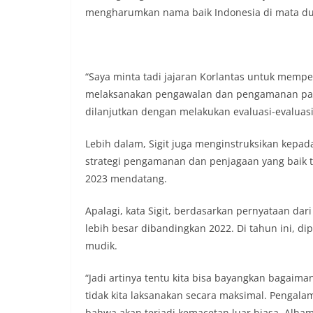
sambang DDS ini 
mengharumkan nama baik Indonesia di mata du
deteksi dini (earl
gangguan keamana
(Kamtibmas) di li
interaksi langsun
menghimpun informa
“Saya minta tadi jajaran Korlantas untuk memp
kerawanan, maupu
melaksanakan pengawalan dan pengamanan pada 
kondusivitas wil
dilanjutkan dengan melakukan evaluasi-evaluasi a
Kemerdekaan RI y
kegiatan dan kera
ini, diharapkan 
Lebih dalam, Sigit juga menginstruksikan kepada
diantisipasi sejak
strategi pengamanan dan penjagaan yang baik ter
Sunggal tetap ter
2023 mendatang.
puncak perayaan 
Kedekatan Polri 
Apalagi, kata Sigit, berdasarkan pernyataan d
Door to Door Syst
implementasi pro
lebih besar dibandingkan 2022. Di tahun ini, d
kehadiran dan ke
mudik.
masyarakat. Melal
Bhabinkamtibmas 
“Jadi artinya tentu kita bisa bayangkan bagaiman
penyampai informa
tidak kita laksanakan secara maksimal. Pengala
mitra masyarakat
secara bersama-s
bahwa akan terjadi kemacetan luar biasa. Alhamdu