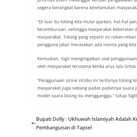
ini, diharapkan 
segera berangkat karena keselamatan masyarakat
diantisipasi sejak
Sunggal tetap ter
“Di luar itu tolong kita mulai ajarkan, hal-hal 
puncak perayaan 
Kedekatan Polri 
kecemburuan, sehingga masyarakat keberatan da
Door to Door Syst
masyarakat. Tolong yang seperti ini rekan-rekan
implementasi pro
pengguna jalan merasakan ada norma yang kita j
kehadiran dan ke
masyarakat. Melal
Kemudian, Sigit mengingatkan soal penggunaan 
Bhabinkamtibmas 
penyampai informa
oleh masyarakat terutama ketika arus lalu lint
mitra masyarakat
secara bersama-s
“Penggunaan sirine strobo ini tentunya tolong ki
tengah-tengah wa
masyarakat juga sedang padat-padatnya suara ju
mempererat hubun
masyarakat, seka
model suara bising itu mengganggu,” tutup Sigit.
warga akan penti
dan kekompakan l
menyambut momen
Bupati Dolly : Ukhuwah Islamiyah Adalah K
Republik Indonesi
terus dilaksanaka
Pembangunan di Tapsel
wilayah Kelurahan