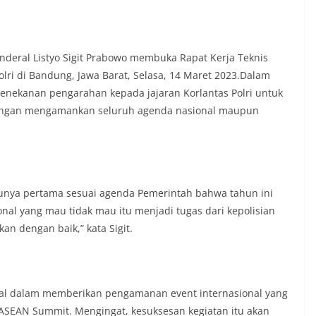
rah agar warga dapat menyampaikan
formasi terkait situasi kamtibmas di
Salah satu poin utama yang disampaikan
ambang ini adalah imbauan kepada
deral Listyo Sigit Prabowo membuka Rapat Kerja Teknis
sang bendera Merah Putih secara
 Polri di Bandung, Jawa Barat, Selasa, 14 Maret 2023.Dalam
ngah tiang, sebagai bentuk
penekanan pengarahan kepada jajaran Korlantas Polri untuk
rasa cinta tanah air menjelang
erdekaan RI. Petugas mengingatkan
dengan mengamankan seluruh agenda nasional maupun
n bendera dengan benar merupakan
nyata partisipasi masyarakat dalam
 bersejarah bangsa Indonesia.‎‎”Kami
 seluruh warga agar mulai
an memasang bendera Merah Putih di
ng-masing secara penuh. Ini adalah
ntunya pertama sesuai agenda Pemerintah bahwa tahun ini
tan kita bersama terhadap perjuangan
nal yang mau tidak mau itu menjadi tugas dari kepolisian
ng telah merebut kemerdekaan,” ujar
an dengan baik,” kata Sigit.
aukur saat berdialog dengan warga.‎‎Ia
 agar warga memperhatikan kondisi
n dikibarkan, memastikan bendera
sih, tidak sobek, dan layak untuk
 simbol kehormatan negara.‎‎‎Selain
imal dalam memberikan pengamanan event internasional yang
auan terkait bendera, kegiatan
 ASEAN Summit. Mengingat, kesuksesan kegiatan itu akan