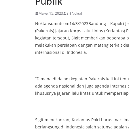
Publik
komunikasi dua a
keluhan maupun in
Maret 15, 2023
Sri Noktah
sekitar mereka.‎‎‎
dalam kegiatan s
Noktahsumutcom14/3/2023Bandung – Kapolri Jen
warga untuk mema
(Rakernis) jajaran Korps Lalu Lintas (Korlantas)
penuh, bukan sete
kegiatan tersebut, Sigit memberikan beberapa 
penghormatan dan 
perayaan HUT Kem
melakukan persiapan dengan matang terkait 
bahwa pemasanga
internasional di Indonesia.
salah satu wujud 
memperingati hari
mengimbau kepada
mempersiapkan d
depan rumah masi
“Dimana di dalam kegiatan Rakernis kali ini te
bentuk penghorma
ada agenda nasional dan juga agenda internasio
para pahlawan ya
khususnya jajaran lalu lintas untuk mempersiapk
Aiptu Muliyadi Sur
juga menambahkan
bendera yang aka
dalam keadaan ber
dikibarkan sebagai
Sigit menekankan, Korlantas Polri harus maks
menyampaikan imb
berlangsung di Indonesia salah satunya adalah