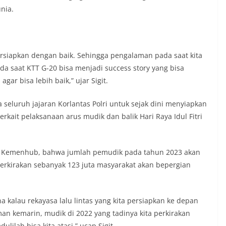
juga dimanfaatkan sebagai sarana
nia.
y warning) guna mengantisipasi potensi
n dan ketertiban masyarakat
ngkungan tempat tinggal warga. Melalui
g tersebut, Bhabinkamtibmas dapat
si awal terkait situasi sosial, potensi
ersiapkan dengan baik. Sehingga pengalaman pada saat kita
n hal-hal yang dapat mengganggu
saat KTT G-20 bisa menjadi success story yang bisa
ayah, khususnya menjelang perayaan HUT
gar bisa lebih baik,” ujar Sigit.
ang biasanya diwarnai dengan berbagai
maian warga.‎‎Dengan adanya deteksi dini
potensi gangguan keamanan dapat
 seluruh jajaran Korlantas Polri untuk sejak dini menyiapkan
 awal sehingga situasi di Kelurahan
kait pelaksanaan arus mudik dan balik Hari Raya Idul Fitri
jaga aman, tertib, dan kondusif hingga
HUT Kemerdekaan RI berlangsung.‎‎Wujud
dengan Masyarakat‎Kegiatan sambang
ari Kemenhub, bahwa jumlah pemudik pada tahun 2023 akan
em ini merupakan salah satu bentuk
gram Polri Presisi yang mengedepankan
iperkirakan sebanyak 123 juta masyarakat akan bepergian
dekatan personel Kepolisian dengan
ui kegiatan semacam ini,
tidak hanya berperan sebagai
a kalau rekayasa lalu lintas yang kita persiapkan ke depan
si dan imbauan, tetapi juga sebagai
man kemarin, mudik di 2022 yang tadinya kita perkirakan
 dalam menjaga keamanan lingkungan
ama.‎‎Kehadiran Bhabinkamtibmas di
lilah bisa kita atasi,” ucap Sigit.