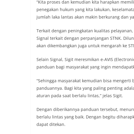
“Kita proses dan kemudian kita harapkan memili
09.00 WIB hingga
di beberapa lingk
penegakan hukum yang kita lakukan, keselamata
tersebut.‎Samban
jumlah laka lantas akan makin berkurang dan yan
kegiatan ini, Aip
secara langsung 
Terkait dengan peningkatan kualitas pelayanan, 
silaturahmi seka
Signal terkait dengan perpanjangan STNK. Dilun
kamtibmas. Kehad
yang sebagian be
akan dikembangkan juga untuk mengarah ke STN
momentum HUT Ke
persiapan di ling
Selain Signal, Sigit meresmikan e-AVIS (Electron
berlangsung akra
panduan bagi masyarakat yang ingin mendapatk
menanyakan kond
lingkungan tempa
komunikasi dua a
“Sehingga masyarakat kemudian bisa mengerti b
keluhan maupun in
panduannya. Bagi kita yang paling penting ad
sekitar mereka.‎‎‎
aturan pada saat berlalu lintas,” jelas Sigit.
dalam kegiatan s
warga untuk mema
Dengan diberikannya panduan tersebut, menuru
penuh, bukan sete
penghormatan dan 
berlalu lintas yang baik. Dengan begitu diharapk
perayaan HUT Kem
dapat ditekan.
bahwa pemasanga