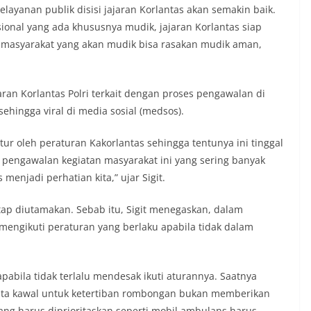
nyata partisipasi masyarakat dalam
elayanan publik disisi jajaran Korlantas akan semakin baik.
 bersejarah bangsa Indonesia.‎‎”Kami
ional yang ada khususnya mudik, jajaran Korlantas siap
 seluruh warga agar mulai
an memasang bendera Merah Putih di
 masyarakat yang akan mudik bisa rasakan mudik aman,
ng-masing secara penuh. Ini adalah
tan kita bersama terhadap perjuangan
ng telah merebut kemerdekaan,” ujar
jaran Korlantas Polri terkait dengan proses pengawalan di
aukur saat berdialog dengan warga.‎‎Ia
ehingga viral di media sosial (medsos).
 agar warga memperhatikan kondisi
n dikibarkan, memastikan bendera
sih, tidak sobek, dan layak untuk
ur oleh peraturan Kakorlantas sehingga tentunya ini tinggal
 simbol kehormatan negara.‎‎‎Selain
an pengawalan kegiatan masyarakat ini yang sering banyak
auan terkait bendera, kegiatan
 menjadi perhatian kita,” ujar Sigit.
juga dimanfaatkan sebagai sarana
y warning) guna mengantisipasi potensi
n dan ketertiban masyarakat
etap diutamakan. Sebab itu, Sigit menegaskan, dalam
ngkungan tempat tinggal warga. Melalui
engikuti peraturan yang berlaku apabila tidak dalam
g tersebut, Bhabinkamtibmas dapat
si awal terkait situasi sosial, potensi
n hal-hal yang dapat mengganggu
 apabila tidak terlalu mendesak ikuti aturannya. Saatnya
ayah, khususnya menjelang perayaan HUT
ang biasanya diwarnai dengan berbagai
 kita kawal untuk ketertiban rombongan bukan memberikan
maian warga.‎‎Dengan adanya deteksi dini
ang harus diprioritaskan seperti mobil ambulans harus