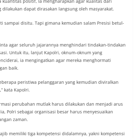
 kuantitas positif, Ia mengharapkan agar kualitas dari
g dilakukan dapat dirasakan langsung oleh masyarakat.
ti sampai disitu. Tapi gimana kemudian salam Presisi betul-
inta agar seluruh jajarannya menghindari tindakan-tindakan
si. Untuk itu, lanjut Kapolri, oknum-oknum yang
nciderai, ia mengingatkan agar mereka menghormati
gan baik.
beberapa peristiwa pelanggaran yang kemudian diviralkan
” kata Kapolri.
formasi perubahan mutlak harus dilakukan dan menjadi arus
dia, Polri sebagai organisasi besar harus menyesuaikan
bangan zaman.
wajib memiliki tiga kompetensi didalamnya, yakni kompetensi