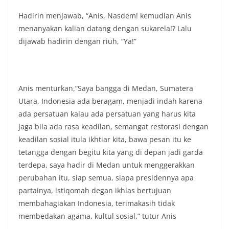
(05/08/2026).‎‎Kegiatan tersebut berlangsung sejak
Hadirin menjawab, “Anis, Nasdem! kemudian Anis
pukul 09.00 WIB hingga selesai, menyasar rumah-
rumah warga di beberapa lingkungan yang ada di
menanyakan kalian datang dengan sukarela!? Lalu
kelurahan tersebut.‎Sambang Langsung ke Rumah
dijawab hadirin dengan riuh, “Ya!”
Warga‎Dalam kegiatan ini, Aiptu Muliyadi
Suraukur mendatangi warga secara langsung dari
rumah ke rumah untuk menjalin silaturahmi
sekaligus menyampaikan pesan-pesan
Anis menturkan,”Saya bangga di Medan, Sumatera
kamtibmas. Kehadiran petugas disambut baik
oleh warga, yang sebagian besar tengah bersiap
Utara, Indonesia ada beragam, menjadi indah karena
menyambut momentum HUT Kemerdekaan RI
ada persatuan kalau ada persatuan yang harus kita
dengan berbagai persiapan di lingkungan
jaga bila ada rasa keadilan, semangat restorasi dengan
masing-masing.‎Dalam dialog yang berlangsung
keadilan sosial itula ikhtiar kita, bawa pesan itu ke
akrab, Bhabinkamtibmas menyapa warga,
menanyakan kondisi keamanan dan kenyamanan
tetangga dengan begitu kita yang di depan jadi garda
lingkungan tempat tinggal, serta membuka ruang
terdepa, saya hadir di Medan untuk menggerakkan
komunikasi dua arah agar warga dapat
perubahan itu, siap semua, siapa presidennya apa
menyampaikan keluhan maupun informasi terkait
partainya, istiqomah degan ikhlas bertujuan
situasi kamtibmas di sekitar mereka.‎‎‎Salah satu
poin utama yang disampaikan dalam kegiatan
membahagiakan Indonesia, terimakasih tidak
sambang ini adalah imbauan kepada warga untuk
membedakan agama, kultul sosial,” tutur Anis
memasang bendera Merah Putih secara penuh,