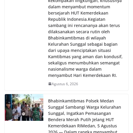
kekompakan lingkungan, khususnya
dalam menyambut momentum
bersejarah HUT Kemerdekaan
Republik Indonesia.‎Kegiatan
sambang ini rencananya akan terus
dilaksanakan secara rutin oleh
Bhabinkamtibmas di wilayah
Kelurahan Sunggal sebagai bagian
dari upaya menciptakan situasi
Kamtibmas yang aman dan kondusif,
sekaligus menumbuhkan semangat
nasionalisme warga dalam
menyambut Hari Kemerdekaan RI.
Agustus 6, 2026
Bhabinkamtibmas Polsek Medan
Sunggal Sambangi Warga Kelurahan
Sunggal, Ingatkan Pemasangan
Bendera Merah Putih Jelang HUT
Kemerdekaan RI‎‎Medan, 5 Agustus
2026 — Dalam rangka menyambut