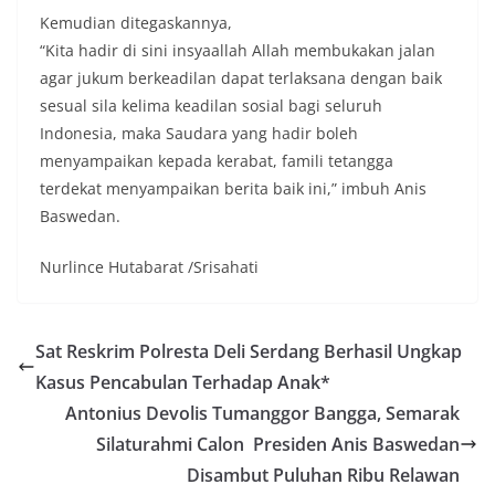
bukan setengah tiang, sebagai bentuk
Kemudian ditegaskannya,
penghormatan dan rasa cinta tanah air
“Kita hadir di sini insyaallah Allah membukakan jalan
menjelang perayaan HUT Kemerdekaan RI.
Petugas mengingatkan bahwa pemasangan
agar jukum berkeadilan dapat terlaksana dengan baik
bendera dengan benar merupakan salah satu
sesual sila kelima keadilan sosial bagi seluruh
wujud nyata partisipasi masyarakat dalam
Indonesia, maka Saudara yang hadir boleh
memperingati hari bersejarah bangsa
menyampaikan kepada kerabat, famili tetangga
Indonesia.‎‎”Kami mengimbau kepada seluruh
warga agar mulai mempersiapkan dan memasang
terdekat menyampaikan berita baik ini,” imbuh Anis
bendera Merah Putih di depan rumah masing-
Baswedan.
masing secara penuh. Ini adalah bentuk
penghormatan kita bersama terhadap
Nurlince Hutabarat /Srisahati
perjuangan para pahlawan yang telah merebut
kemerdekaan,” ujar Aiptu Muliyadi Suraukur saat
berdialog dengan warga.‎‎Ia juga menambahkan
agar warga memperhatikan kondisi bendera yang
Sat Reskrim Polresta Deli Serdang Berhasil Ungkap
akan dikibarkan, memastikan bendera dalam
Kasus Pencabulan Terhadap Anak*
keadaan bersih, tidak sobek, dan layak untuk
dikibarkan sebagai simbol kehormatan
Antonius Devolis Tumanggor Bangga, Semarak
negara.‎‎‎Selain menyampaikan imbauan terkait
Silaturahmi Calon Presiden Anis Baswedan
bendera, kegiatan sambang DDS ini juga
dimanfaatkan sebagai sarana deteksi dini (early
Disambut Puluhan Ribu Relawan
warning) guna mengantisipasi potensi gangguan