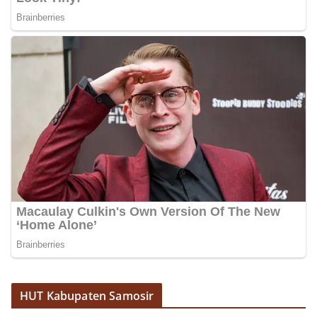
akan dikibarkan, memastikan bendera dalam
keadaan bersih, tidak sobek, dan layak untuk
dikibarkan sebagai simbol kehormatan
negara.‎‎‎Selain menyampaikan imbauan terkait
bendera, kegiatan sambang DDS ini juga
dimanfaatkan sebagai sarana deteksi dini (early
warning) guna mengantisipasi potensi gangguan
keamanan dan ketertiban masyarakat
(Kamtibmas) di lingkungan tempat tinggal warga.
Melalui interaksi langsung tersebut,
Bhabinkamtibmas dapat menghimpun informasi
awal terkait situasi sosial, potensi kerawanan,
maupun hal-hal yang dapat mengganggu
kondusivitas wilayah, khususnya menjelang
perayaan HUT Kemerdekaan RI yang biasanya
diwarnai dengan berbagai kegiatan dan
keramaian warga.‎‎Dengan adanya deteksi dini ini,
diharapkan potensi gangguan keamanan dapat
diantisipasi sejak awal sehingga situasi di
Kelurahan Sunggal tetap terjaga aman, tertib,
dan kondusif hingga puncak perayaan HUT
HUT Kabupaten Samosir
Kemerdekaan RI berlangsung.‎‎Wujud Kedekatan
Polri dengan Masyarakat‎Kegiatan sambang Door