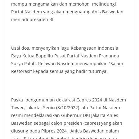
kondusivitas wilayah, khususnya menjelang
mampu mengamalkan dan memohon melindungi
perayaan HUT Kemerdekaan RI yang biasanya
Partai Nasdem yang akan menguaung Anis Baswedan
diwarnai dengan berbagai kegiatan dan
menjadi presiden RI.
keramaian warga.‎‎Dengan adanya deteksi dini ini,
diharapkan potensi gangguan keamanan dapat
diantisipasi sejak awal sehingga situasi di
Kelurahan Sunggal tetap terjaga aman, tertib,
dan kondusif hingga puncak perayaan HUT
Usai doa, menyanyikan lagu Kebangsaan Indonesia
Kemerdekaan RI berlangsung.‎‎Wujud Kedekatan
Raya Ketua Bappillu Pusat Partai Nasdem Prananda
Polri dengan Masyarakat‎Kegiatan sambang Door
Surya Paloh, Relawan Nasdem menyampaikan “Salam
to Door System ini merupakan salah satu bentuk
Restorasi” kepada semua yang hadir tuturnya.
implementasi program Polri Presisi yang
mengedepankan kehadiran dan kedekatan
personel Kepolisian dengan masyarakat. Melalui
kegiatan semacam ini, Bhabinkamtibmas tidak
hanya berperan sebagai penyampai informasi
Paska pengumuman deklarasi Capres 2024 di Nasdem
dan imbauan, tetapi juga sebagai mitra
Tower, Jakarta, Senin (3/10/2022) lalu Partai Nasdem
masyarakat dalam menjaga keamanan lingkungan
secara bersama-sama.‎‎Kehadiran
resmi mendeklarasikan Gubernur DKI Jakarta Anies
Bhabinkamtibmas di tengah-tengah warga
Baswedan sebagai calon presiden (capres) yang akan
diharapkan dapat semakin mempererat
diusung pada Pilpres 2024, Anies Baswedan dalam
hubungan kemitraan antara Polri dan
acara Silaturahmi disambut hadirin dengan suara