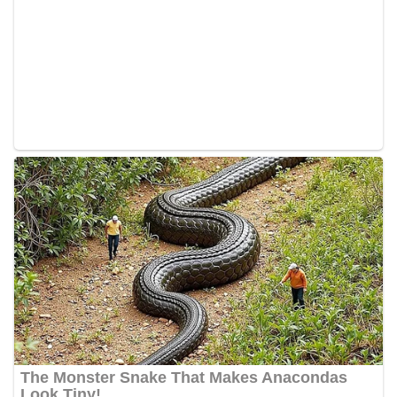
komunikasi dua arah agar warga dapat
menyampaikan keluhan maupun informasi terkait
situasi kamtibmas di sekitar mereka.‎‎‎Salah satu
poin utama yang disampaikan dalam kegiatan
sambang ini adalah imbauan kepada warga untuk
memasang bendera Merah Putih secara penuh,
bukan setengah tiang, sebagai bentuk
penghormatan dan rasa cinta tanah air
menjelang perayaan HUT Kemerdekaan RI.
Petugas mengingatkan bahwa pemasangan
bendera dengan benar merupakan salah satu
wujud nyata partisipasi masyarakat dalam
memperingati hari bersejarah bangsa
Indonesia.‎‎”Kami mengimbau kepada seluruh
warga agar mulai mempersiapkan dan memasang
bendera Merah Putih di depan rumah masing-
masing secara penuh. Ini adalah bentuk
penghormatan kita bersama terhadap
perjuangan para pahlawan yang telah merebut
kemerdekaan,” ujar Aiptu Muliyadi Suraukur saat
berdialog dengan warga.‎‎Ia juga menambahkan
agar warga memperhatikan kondisi bendera yang