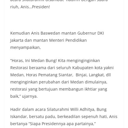
masyarakat, sekaligus membangun kesadaran
kolektif warga akan pentingnya menjaga
riuh, Anis…Presiden!
keamanan, ketertiban, dan kekompakan
lingkungan, khususnya dalam menyambut
momentum bersejarah HUT Kemerdekaan
Republik Indonesia.‎Kegiatan sambang ini
Kemudian Anis Baswedan mantan Gubernur DKI
rencananya akan terus dilaksanakan secara rutin
Jakarta dan mantan Menteri Pendidikan
oleh Bhabinkamtibmas di wilayah Kelurahan
Sunggal sebagai bagian dari upaya menciptakan
menyampaikan,
situasi Kamtibmas yang aman dan kondusif,
sekaligus menumbuhkan semangat nasionalisme
“Horas, Ini Medan Bung! Kita menginginginkan
warga dalam menyambut Hari Kemerdekaan RI.
Restorasi beraama dari seluruh Kabupaten kota yakni
Bhabinkamtibmas Polsek Medan Sunggal
Medan, Horas Pematang Siantar, Binjai, Langkat, dll
Sambangi Warga Kelurahan Sunggal, Ingatkan
Pemasangan Bendera Merah Putih Jelang HUT
menginginkan perubahan dari Medan dimulainya,
Kemerdekaan RI‎‎Medan, 5 Agustus 2026 — Dalam
restorasi yang bertujuan membangun ikhtiar yang
rangka menyambut Hari Ulang Tahun
baik,” ujarnya.
Kemerdekaan Republik Indonesia yang ke-
81noktahsumutcoomBhabinkamtibmas Kelurahan
Sunggal, Aiptu Muliyadi Suraukur, melaksanakan
Hadir dalam acara Silaturahmi Willi Adhitya, Bung
kegiatan sambang Door to Door System (DDS)
Iskandar, bersatu padu, berkeadilan sepenuh hati, Anis
kepada warga di wilayah Kelurahan Sunggal,
bertanya “Siapa Presidennya apa partainya,”
Kecamatan Medan Sunggal, pada Rabu