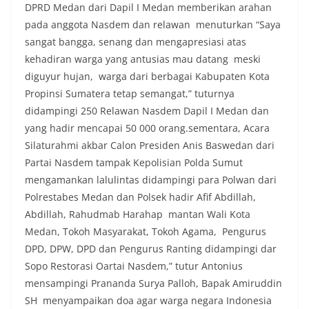
DPRD Medan dari Dapil I Medan memberikan arahan
Indonesia.‎‎”Kami mengimbau kepada seluruh
pada anggota Nasdem dan relawan menuturkan “Saya
warga agar mulai mempersiapkan dan memasang
bendera Merah Putih di depan rumah masing-
sangat bangga, senang dan mengapresiasi atas
masing secara penuh. Ini adalah bentuk
kehadiran warga yang antusias mau datang meski
penghormatan kita bersama terhadap
diguyur hujan, warga dari berbagai Kabupaten Kota
perjuangan para pahlawan yang telah merebut
Propinsi Sumatera tetap semangat,” tuturnya
kemerdekaan,” ujar Aiptu Muliyadi Suraukur saat
berdialog dengan warga.‎‎Ia juga menambahkan
didampingi 250 Relawan Nasdem Dapil I Medan dan
agar warga memperhatikan kondisi bendera yang
yang hadir mencapai 50 000 orang.sementara, Acara
akan dikibarkan, memastikan bendera dalam
Silaturahmi akbar Calon Presiden Anis Baswedan dari
keadaan bersih, tidak sobek, dan layak untuk
Partai Nasdem tampak Kepolisian Polda Sumut
dikibarkan sebagai simbol kehormatan
negara.‎‎‎Selain menyampaikan imbauan terkait
mengamankan lalulintas didampingi para Polwan dari
bendera, kegiatan sambang DDS ini juga
Polrestabes Medan dan Polsek hadir Afif Abdillah,
dimanfaatkan sebagai sarana deteksi dini (early
Abdillah, Rahudmab Harahap mantan Wali Kota
warning) guna mengantisipasi potensi gangguan
Medan, Tokoh Masyarakat, Tokoh Agama, Pengurus
keamanan dan ketertiban masyarakat
(Kamtibmas) di lingkungan tempat tinggal warga.
DPD, DPW, DPD dan Pengurus Ranting didampingi dar
Melalui interaksi langsung tersebut,
Sopo Restorasi Oartai Nasdem,” tutur Antonius
Bhabinkamtibmas dapat menghimpun informasi
mensampingi Prananda Surya Palloh, Bapak Amiruddin
awal terkait situasi sosial, potensi kerawanan,
SH menyampaikan doa agar warga negara Indonesia
maupun hal-hal yang dapat mengganggu