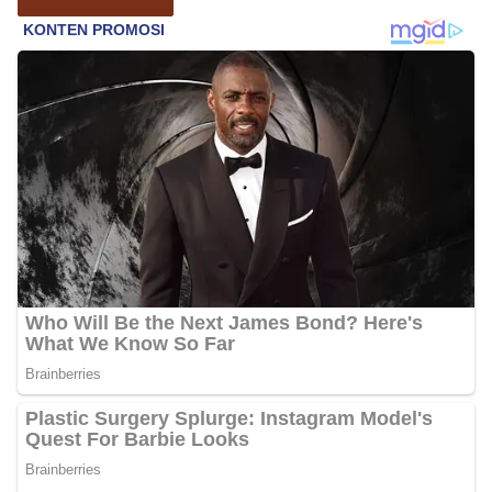
rangka menyambut Hari Ulang Tahun
Kemerdekaan Republik Indonesia yang ke-81,
Bhabinkamtibmas Kelurahan Sunggal, Aiptu
Muliyadi Suraukur, melaksanakan kegiatan
sambang Door to Door System (DDS) kepada
warga di wilayah Kelurahan Sunggal, Kecamatan
Medan Sunggal, pada Rabu (05/08/2026).‎‎Kegiatan
tersebut berlangsung sejak pukul 09.00 WIB
hingga selesai, menyasar rumah-rumah warga di
beberapa lingkungan yang ada di kelurahan
tersebut.‎Sambang Langsung ke Rumah
Warga‎Dalam kegiatan ini, Aiptu Muliyadi
Suraukur mendatangi warga secara langsung dari
rumah ke rumah untuk menjalin silaturahmi
sekaligus menyampaikan pesan-pesan
kamtibmas. Kehadiran petugas disambut baik
oleh warga, yang sebagian besar tengah bersiap
menyambut momentum HUT Kemerdekaan RI
dengan berbagai persiapan di lingkungan
masing-masing.‎Dalam dialog yang berlangsung
akrab, Bhabinkamtibmas menyapa warga,
menanyakan kondisi keamanan dan kenyamanan
lingkungan tempat tinggal, serta membuka ruang