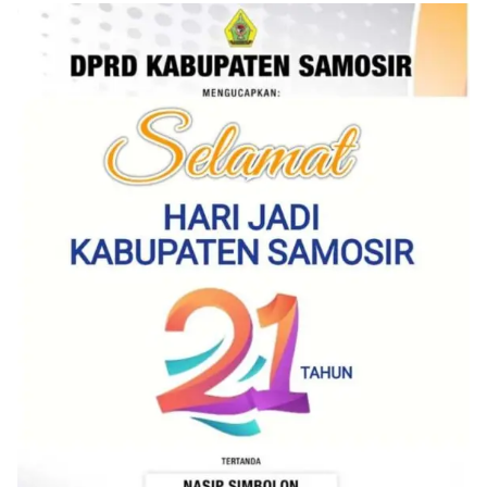
to Door System ini merupakan salah satu bentuk
implementasi program Polri Presisi yang
mengedepankan kehadiran dan kedekatan
personel Kepolisian dengan masyarakat. Melalui
kegiatan semacam ini, Bhabinkamtibmas tidak
hanya berperan sebagai penyampai informasi
dan imbauan, tetapi juga sebagai mitra
masyarakat dalam menjaga keamanan lingkungan
secara bersama-sama.‎‎Kehadiran
Bhabinkamtibmas di tengah-tengah warga
diharapkan dapat semakin mempererat
hubungan kemitraan antara Polri dan
masyarakat, sekaligus membangun kesadaran
kolektif warga akan pentingnya menjaga
keamanan, ketertiban, dan kekompakan
lingkungan, khususnya dalam menyambut
momentum bersejarah HUT Kemerdekaan
Republik Indonesia.‎Kegiatan sambang ini
rencananya akan terus dilaksanakan secara rutin
oleh Bhabinkamtibmas di wilayah Kelurahan
Sunggal sebagai bagian dari upaya menciptakan
situasi Kamtibmas yang aman dan kondusif,